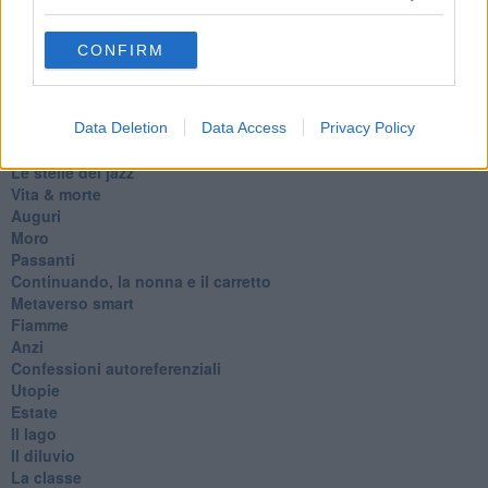
D
Belle lettere
CONFIRM
25 Aprile
Todo el bien, todo el mal
Silenzio
Le parole
Data Deletion
Data Access
Privacy Policy
​L’Australiana
Le stelle del jazz
Vita & morte
Auguri
Moro
Passanti
Continuando, la nonna e il carretto
Metaverso smart
Fiamme
Anzi
Confessioni autoreferenziali
Utopie
Estate
Il lago
Il diluvio
La classe