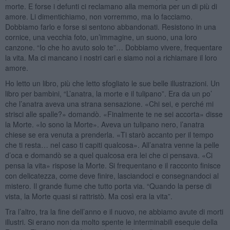
morte. E forse i defunti ci reclamano alla memoria per un di più di
amore. Li dimentichiamo, non vorremmo, ma lo facciamo.
Dobbiamo farlo e forse si sentono abbandonati. Resistono in una
cornice, una vecchia foto, un’immagine, un suono, una loro
canzone. “Io che ho avuto solo te”… Dobbiamo vivere, frequentare
la vita. Ma ci mancano i nostri cari e siamo noi a richiamare il loro
amore.
Ho letto un libro, più che letto sfogliato le sue belle illustrazioni. Un
libro per bambini, “L’anatra, la morte e il tulipano”. Era da un po’
che l’anatra aveva una strana sensazione. «Chi sei, e perché mi
strisci alle spalle?» domandò. «Finalmente te ne sei accorta» disse
la Morte. «Io sono la Morte». Aveva un tulipano nero, l’anatra
chiese se era venuta a prenderla. «Ti starò accanto per il tempo
che ti resta… nel caso ti capiti qualcosa». All’anatra venne la pelle
d’oca e domandò se a quel qualcosa era lei che ci pensava. «Ci
pensa la vita» rispose la Morte. Si frequentano e il racconto finisce
con delicatezza, come deve finire, lasciandoci e consegnandoci al
mistero. Il grande fiume che tutto porta via. “Quando la perse di
vista, la Morte quasi si rattristò. Ma così era la vita”.
Tra l’altro, tra la fine dell’anno e il nuovo, ne abbiamo avute di morti
illustri. Si erano non da molto spente le interminabili esequie della