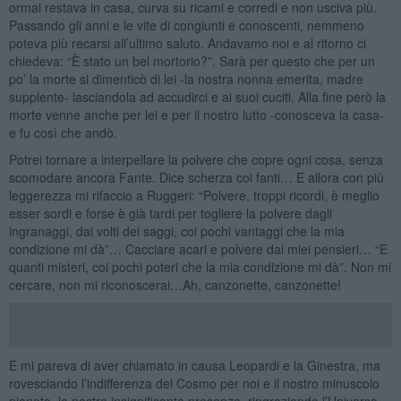
ormai restava in casa, curva su ricami e corredi e non usciva più.
Passando gli anni e le vite di congiunti e conoscenti, nemmeno
poteva più recarsi all’ultimo saluto. Andavamo noi e al ritorno ci
chiedeva: “È stato un bel mortorio?”. Sarà per questo che per un
po’ la morte si dimenticò di lei -la nostra nonna emerita, madre
supplente- lasciandola ad accudirci e ai suoi cuciti. Alla fine però la
morte venne anche per lei e per il nostro lutto -conosceva la casa-
e fu così che andò.
Potrei tornare a interpellare la polvere che copre ogni cosa, senza
scomodare ancora Fante. Dice scherza coi fanti… E allora con più
leggerezza mi rifaccio a Ruggeri: “Polvere, troppi ricordi, è meglio
esser sordi e forse è già tardi per togliere la polvere dagli
ingranaggi, dai volti dei saggi, coi pochi vantaggi che la mia
condizione mi dà”… Cacciare acari e polvere dai miei pensieri… “E
quanti misteri, coi pochi poteri che la mia condizione mi dà”. Non mi
cercare, non mi riconoscerai…Ah, canzonette, canzonette!
E mi pareva di aver chiamato in causa Leopardi e la Ginestra, ma
rovesciando l’indifferenza del Cosmo per noi e il nostro minuscolo
pianeta, la nostra insignificante presenza, ringraziando l’Universo