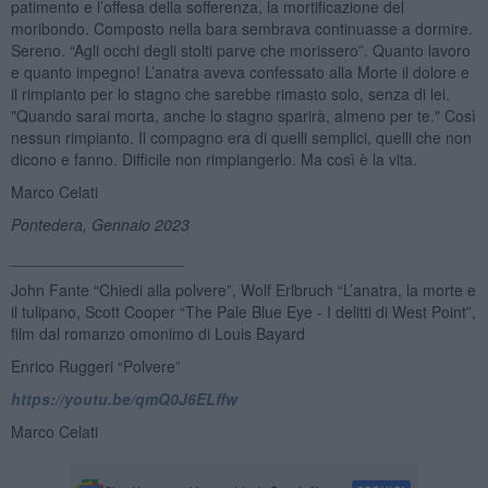
patimento e l’offesa della sofferenza, la mortificazione del
moribondo. Composto nella bara sembrava continuasse a dormire.
Sereno. “Agli occhi degli stolti parve che morissero”. Quanto lavoro
e quanto impegno! L’anatra aveva confessato alla Morte il dolore e
il rimpianto per lo stagno che sarebbe rimasto solo, senza di lei.
"Quando sarai morta, anche lo stagno sparirà, almeno per te." Così
nessun rimpianto. Il compagno era di quelli semplici, quelli che non
dicono e fanno. Difficile non rimpiangerlo. Ma così è la vita.
Marco Celati
Pontedera, Gennaio 2023
____________________
John Fante “Chiedi alla polvere”, Wolf Erlbruch “L’anatra, la morte e
il tulipano, Scott Cooper “The Pale Blue Eye - I delitti di West Point”,
film dal romanzo omonimo di Louis Bayard
Enrico Ruggeri “Polvere”
https://youtu.be/qmQ0J6ELffw
Marco Celati