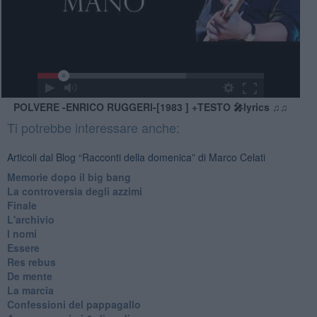
POLVERE -ENRICO RUGGERI-[1983 ] +TESTO 🎤lyrics ♫♫
Ti potrebbe interessare anche:
Articoli dal Blog “Racconti della domenica” di Marco Celati
Memorie dopo il big bang
La controversia degli azzimi
Finale
L'archivio
I nomi
Essere
Res rebus
De mente
La marcia
Confessioni del pappagallo