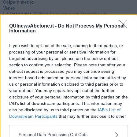
Colpa & merito
Vento
​LA PANCHINA ROSSA Requiem per il Commissario
Ospedali del cuore
QUInewsAbetone.it -
Do Not Process My Personal
Coraçào
Information
Charlie
Il telefono del vento
Testamento & Commiato
If you wish to opt-out of the sale, sharing to third parties, or
Poeta
processing of your personal or sensitive information for
​La colpa - Memorie del commissario
targeted advertising by us, please use the below opt-out
Autunno
section to confirm your selection. Please note that after your
Gracias a la vida
opt-out request is processed you may continue seeing
Somnium
interest-based ads based on personal information utilized by
Fly me to the moon
us or personal information disclosed to third parties prior to
Hop!
your opt-out. You may separately opt-out of the further
O sonho de um prisioneiro
disclosure of your personal information by third parties on the
Memòrias
IAB’s list of downstream participants. This information may
Sto qui
also be disclosed by us to third parties on the
IAB’s List of
Scrivi
Downstream Participants
that may further disclose it to other
Bestiario
third parties.
Pillole
Veglia
Personal Data Processing Opt Outs
​“D” come delitto