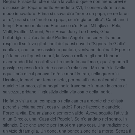
Regina Elisabetta, che è stata la volta di quelle non meno brevi e
discusse del Papa emerito Benedetto XVI, il conservatore, a suo
modo innovatore. Prima si usava dire “morto un papa, se ne fa un
altro”, ora si dice “morto un papa, ce n’è già un altro”. Cambiano i
tempi. E meno male che Francesco c’è! E poi Mihajlovic, Pelè,
Vialli, Frattini, Maroni, Asor Rosa, Jerry Lee Lewis, Gina
Lollobrigida. Un’ecatombe! Perfino Angela Lansbury: tirano un
respiro di sollievo gli abitanti dei paesi dove la “Signora in Giallo“
capitava, che, un assassinio a puntata, venivano decimati. E per le
più famose di queste morti, la tivvù a recitare gli onori funebri,
elaborando il lutto collettivo. La morte fa audience, quasi quanto il
gossip e spesso tra le due cose c’è relazione. Ma non è la livella
egualitaria di cui parlava Totò: le morti in Iran, nella guerra in
Ucraina, le morti per fame e sete, per malattie da noi curabili con
qualche farmaco, gli annegati nelle traversate in mare in cerca di
salvezza, gridano l’ingiustizia della vita come della morte.
Ho fatto visita a un compagno nella camera ardente che chissà
perché si chiama così, cosa vi arde? Forse fiaccole o candele.
Forse la vita. Era anziano e sempre valido. Aveva seguito l’attività
di un Circolo, una “Casa del Popolo”. Se n’è andato nel sonno. In
silenzio. Dice che anche per i suoi era stato così. Una tradizione o
un vizio di famiglia. Un dono, una benedizione della morte. Senza il