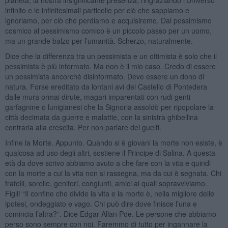
infinito e le infinitesimali particelle per ciò che sappiamo e
ignoriamo, per ciò che perdiamo e acquisiremo. Dal pessimismo
cosmico al pessimismo comico è un piccolo passo per un uomo,
ma un grande balzo per l’umanità. Scherzo, naturalmente.
Dice che la differenza tra un pessimista e un ottimista è solo che il
pessimista è più informato. Ma non è il mio caso. Credo di essere
un pessimista ancorché disinformato. Deve essere un dono di
natura. Forse ereditato da lontani avi del Castello di Pontedera
dalle mura ormai dirute, magari imparentati con rudi genti
garfagnine o lunigianesi che la Signoria assoldò per ripopolare la
città decimata da guerre e malattie, con la sinistra ghibellina
contraria alla crescita. Per non parlare dei guelfi.
Infine la Morte. Appunto. Quando si è giovani la morte non esiste, è
qualcosa ad uso degli altri, sostiene il Principe di Salina. A questa
età da dove scrivo abbiamo avuto a che fare con la vita e quindi
con la morte a cui la vita non si rassegna, ma da cui è segnata. Chi
fratelli, sorelle, genitori, congiunti, amici ai quali sopravviviamo.
Figli! “Il confine che divide la vita e la morte è, nella migliore delle
ipotesi, ondeggiato e vago. Chi può dire dove finisce l’una e
comincia l’altra?”. Dice Edgar Allan Poe. Le persone che abbiamo
perso sono sempre con noi. Faremmo di tutto per ingannare la