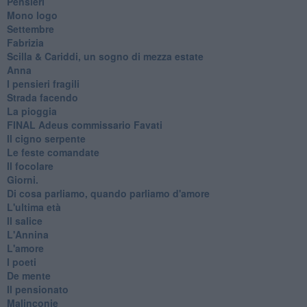
Pensieri
Mono logo
Settembre
Fabrizia
​Scilla & Cariddi, un sogno di mezza estate
Anna
I pensieri fragili
Strada facendo
La pioggia
FINAL Adeus commissario Favati
Il cigno serpente
Le feste comandate
Il focolare
Giorni.
Di cosa parliamo, quando parliamo d'amore
L'ultima età
Il salice
L'Annina
L'amore
I poeti
De mente
Il pensionato
Malinconie