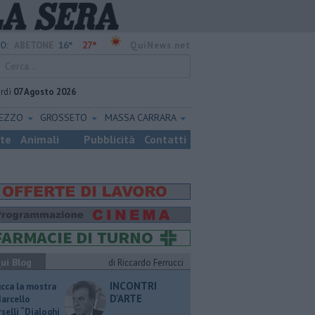
16°
27°
O:
ABETONE
QuiNews.net
rdì
07 Agosto 2026
REZZO
GROSSETO
MASSA CARRARA
ste
Animali
Pubblicità
Contatti
ui Blog
di Riccardo Ferrucci
INCONTRI
ucca la mostra
D'ARTE
Marcello
selli “Dialoghi