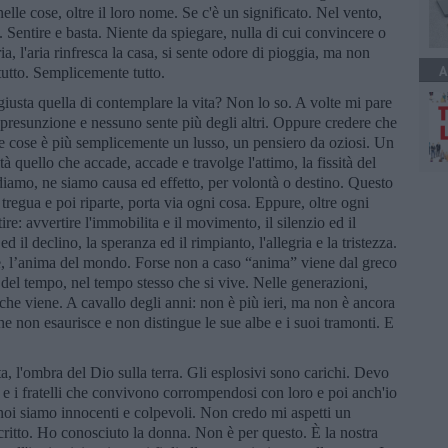
elle cose, oltre il loro nome. Se c'è un significato. Nel vento,
da. Sentire e basta. Niente da spiegare, nulla di cui convincere o
ria, l'aria rinfresca la casa, si sente odore di pioggia, ma non
A
utto. Semplicemente tutto.
giusta quella di contemplare la vita? Non lo so. A volte mi pare
presunzione e nessuno sente più degli altri. Oppure credere che
lle cose è più semplicemente un lusso, un pensiero da oziosi. Un
tà quello che accade, accade e travolge l'attimo, la fissità del
iamo, ne siamo causa ed effetto, per volontà o destino. Questo
regua e poi riparte, porta via ogni cosa. Eppure, oltre ogni
tire: avvertire l'immobilita e il movimento, il silenzio ed il
 ed il declino, la speranza ed il rimpianto, l'allegria e la tristezza.
le, l’anima del mondo. Forse non a caso “anima” viene dal greco
del tempo, nel tempo stesso che si vive. Nelle generazioni,
 che viene. A cavallo degli anni: non è più ieri, ma non è ancora
 non esaurisce e non distingue le sue albe e i suoi tramonti. E
a, l'ombra del Dio sulla terra. Gli esplosivi sono carichi. Devo
li e i fratelli che convivono corrompendosi con loro e poi anch'io
 noi siamo innocenti e colpevoli. Non credo mi aspetti un
ritto. Ho conosciuto la donna. Non è per questo. È la nostra