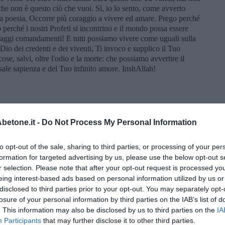
he non è questo ciò che vuoi. Sì, io lo sento, come avverto
e la poesia. Occorre più coraggio a vivere ed amare. Prego perché
perché i nostri Profeti si incontrino e il mondo possa essere
 saggi comandamenti! E tutti possiamo vivere come uguali sulla
Dio dei credenti e dei viventi, Ti invoco e supplico il Tuo
se, salvi, oltre l'odio e la morte: che possiamo avvertire il
ersale sapienza e del Tuo infinito amore. InshAllah!
etone.it -
Do Not Process My Personal Information
onto è fatto con immagini da me realizzate e anche trovate in
posto e ridipinto. Il discorso dell’anima e del vento: “Sarà per
to opt-out of the sale, sharing to third parties, or processing of your per
o "anemos", vento” è di Paolo Rumiz, “Il Ciclope”, un libro
formation for targeted advertising by us, please use the below opt-out s
mobili” della scrittura e dell’anima. Un regalo inaspettato e
r selection. Please note that after your opt-out request is processed y
breve racconto sconta e rigetta il terrore ed esprime una
eing interest-based ads based on personal information utilized by us or
disclosed to third parties prior to your opt-out. You may separately opt-
losure of your personal information by third parties on the IAB’s list of
. This information may also be disclosed by us to third parties on the
IA
Participants
that may further disclose it to other third parties.