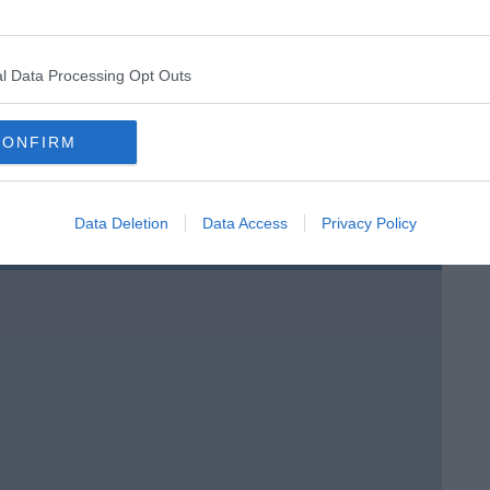
l Data Processing Opt Outs
CONFIRM
Data Deletion
Data Access
Privacy Policy
menica” di Marco Celati