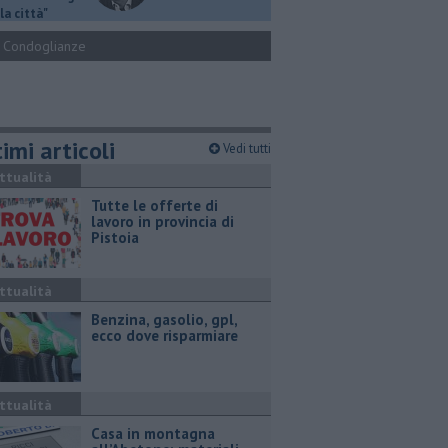
la città"
Condoglianze
imi articoli
Vedi tutti
ttualità
​Tutte le offerte di
lavoro in provincia di
Pistoia
ttualità
​Benzina, gasolio, gpl,
ecco dove risparmiare
ttualità
Casa in montagna