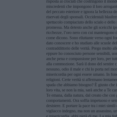
risposta ai crociati che costringono il mondo 
miscredenti che impongono il loro arrogant
del peccato esteriore e ignora la bellezza del
riservati degli sponsali. Occidentali blasfem
spettacolo compiaciuto dello scialo e dello
promessa. Ma detesto anche gli sceicchi ipo
ricchezze, l’oro nero con cui mantengono d
come dicono. Sono riluttante verso ogni fo
dato conoscere e ho studiato alle scuole dell
contraddittorio delle verità. Prego molto al
eppure ho conosciuto persone sensibili, uom
anche pena e compassione per loro, per tutt
alla commozione. Sarà il dono del sentire 
nessuno, odio il male e chi lo porta nel m
misericordia per ogni essere umano. In fond
religioni. Certe verità si affermano lenta
spada che abbiamo bisogno? È giusto che 
loro vita, se non la mia, sarà anche a Te c
Te emana, dalla natura, dal creato che con g
comportamenti. Ora soffia impetuoso e semb
desistere. E portare la pace tra i miei simil
vigliacco indegno, ma non un assassino, un
e misericordia, abbi pietà di me. La mia fed