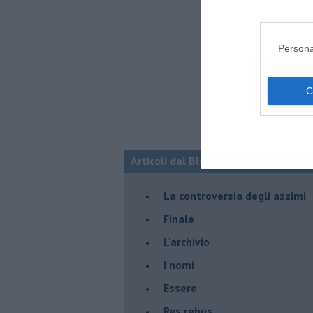
Persona
Articoli dal Blog “Racconti della do
La controversia degli azzimi
Finale
L'archivio
I nomi
Essere
Res rebus