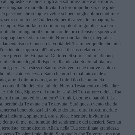
all'ingiustizia e i nostri figli alla sottomissione e alla morte. I
e e ripugnante modello di vita. La loro impudicizia, che gode
la passione che scioglie i veli e si libera negli abbracci intimi e
i, senza i limiti che Dio decretò per il sapere, le immagini, lo
 scempio. Hanno fatto di noi un popolo di migranti senza terra
criti che infangano il Corano con le loro offensive, spregevoli
isuguaglianze ed armamenti. Non sono fanatico, integralista
ndamentalismo. Conosco la verità dell’Islam per quello che mi è
'occidente e appreso all'Università il senso relativo e
le ore precettate. Ho paura. Gli infedeli sono cani, mi dicono,
ini e donne degni di rispetto, di amicizia. Sento rabbia, ma
i noi, per la vita stessa. Sarà questo vento che muove l'anima
che mi è stato concesso. Sarà che non ho mai fatto male a
ondo, amo il mio prossimo, amo il mio Dio che annuncia
o come il Dio dei cristiani, del Nuovo Testamento e delle altre
mente. Oh Dio, Signore del mondo, sarà del Tuo amore o della Tua
inermi muoiano ed io con loro? Uomini, donne e bambini. La
ara, perché da Te avuta e a Te dovuta! Sarà questo vento che da
enerosa benevolenza hai voluto donarci, oltre i nostri meriti e
ra incitarmi, spingermi, ora si placa e sembra invitarmi a
i e dentro di me, nel tumulto dei sentimenti e dei pensieri. Sarò un
 terrorista, come dicono. Allah, nella Tua sconfinata grandezza
e verso Te, oltre i miei limiti. Sarà quello che Tu vorrai, ma non