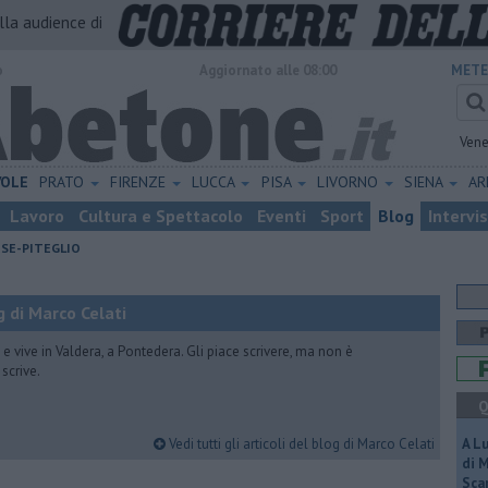
alla audience di
o
Aggiornato alle 08:00
METE
Vene
VOLE
PRATO
FIRENZE
LUCCA
PISA
LIVORNO
SIENA
A
Lavoro
Cultura e Spettacolo
Eventi
Sport
Blog
Intervi
ESE-PITEGLIO
 di Marco Celati
vive in Valdera, a Pontedera. Gli piace scrivere, ma non è
scrive.
Q
Vedi tutti gli articoli del blog di Marco Celati
A L
di 
Scar