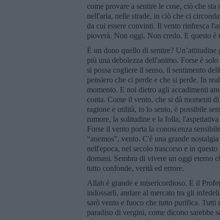
come provare a sentire le cose, ciò che sta n
nell'aria, nelle strade, in ciò che ci circon
da cui essere convinti. Il vento rinfresca l'a
pioverà. Non oggi. Non credo. E questo è t
È un dono quello di sentire? Un’attitudine 
più una debolezza dell'animo. Forse è solo 
si possa cogliere il senso, il sentimento de
pensiero che ci perde e che si perde. In real
momento. E noi dietro agli accadimenti and
conta. Come il vento, che si dà momenti di t
ragione e utilità, io lo sento, è possibile sen
rumore, la solitudine e la folla, l'aspettativa
Forse il vento porta la conoscenza sensibi
“anemos”, vento. C'è una grande nostalgia 
nell'epoca, nel secolo trascorso e in questo
domani. Sembra di vivere un oggi eterno che
tutto confonde, verità ed errore.
Allah è grande e misericordioso. E il Profet
indossarli, andare al mercato tra gli infede
sarò vento e fuoco che tutto purifica. Tutti
paradiso di vergini, come dicono sarebbe sc