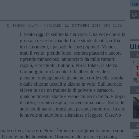
con 
QUI
DI MARCO CELATI - MERCOLEDÌ
11 OTTOBRE 2017
ORE 12:52
Il vento oggi fa sentire la sua voce. Una voce che si fa
grossa, cresce frusciando fra le strade di città, soffia
Ult
tra i casamenti, i palazzi, le case popolari. Viene a
tratti il vento, prende forza, sembra placarsi e ancora
A
riprende minaccioso, annunciato da mille rumori:
cigolii, scricchiolii, tintinnii. Poi la folata, la sferza.
Un muggito, un lamento. Gli alberi del viale si
piegano, ondeggiano le piante nel cortile della scuola
e dalle chiome uccelli si alzano in volo. Sull'incrocio
si leva in aria un mulinello di polvere e cartacce,
A
qualche finestra sbatte e viene chiusa in fretta. E dopo
il soffio, il vento respira, concede una pausa. Sotto, le
auto continuano a transitare, pesanti, rumorose. In alto
le nuvole si muovono, silenziose e leggere. Osservo
A
mporale estivo, forse no. Non c'è trama e svolgimento, non ci sono
. E non è un delitto esistere. Osservare, del resto, è già tanto,