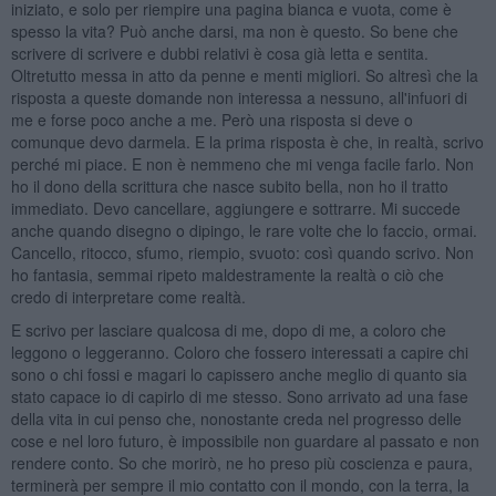
iniziato, e solo per riempire una pagina bianca e vuota, come è
spesso la vita? Può anche darsi, ma non è questo. So bene che
scrivere di scrivere e dubbi relativi è cosa già letta e sentita.
Oltretutto messa in atto da penne e menti migliori. So altresì che la
risposta a queste domande non interessa a nessuno, all'infuori di
me e forse poco anche a me. Però una risposta si deve o
comunque devo darmela. E la prima risposta è che, in realtà, scrivo
perché mi piace. E non è nemmeno che mi venga facile farlo. Non
ho il dono della scrittura che nasce subito bella, non ho il tratto
immediato. Devo cancellare, aggiungere e sottrarre. Mi succede
anche quando disegno o dipingo, le rare volte che lo faccio, ormai.
Cancello, ritocco, sfumo, riempio, svuoto: così quando scrivo. Non
ho fantasia, semmai ripeto maldestramente la realtà o ciò che
credo di interpretare come realtà.
E scrivo per lasciare qualcosa di me, dopo di me, a coloro che
leggono o leggeranno. Coloro che fossero interessati a capire chi
sono o chi fossi e magari lo capissero anche meglio di quanto sia
stato capace io di capirlo di me stesso. Sono arrivato ad una fase
della vita in cui penso che, nonostante creda nel progresso delle
cose e nel loro futuro, è impossibile non guardare al passato e non
rendere conto. So che morirò, ne ho preso più coscienza e paura,
terminerà per sempre il mio contatto con il mondo, con la terra, la