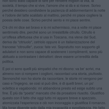
non sono stato capace di fare per rendere migliori la vita, la
società, il tempo che si vive, l'amore che si dà e si riceve. Scrivo
perché desidero condividere la pazienza di addormentarmi la notte
e l'odore del latte scaldato al mattino, perché mi piace cogliere la
poesia delle cose. Scrivo perché sento e mi piace sentire.
C'è chi mi dice sei bravo e io mi schermisco, ma a volte mi piace
sentirmelo dire, perché sono un irresistibile citrullo. Citrullo è
un'offesa affettuosa che si usa in Toscana, ma viene dal Sud,
deriva da "citriuolo", cetriolo oppure è un italianizzazione del
francese "citrouille", zucca: fate voi. Sopratutto non sopporto gli
adulatori e non sono capace di sostenere i complimenti, sono più
abituato a contrastare i detrattori: deve essere un'eredità della
politica.
E poi ci sono quelli più simpatici che mi dicono: va be' scrivi, ma
almeno non ci rompere i coglioni, raccontaci una storia, piuttosto.
Sennonché non ho storie da raccontare, le storie mi vengono per
caso e l'ingegno, se così si può dire, è di quelli brevi, un po'
eclettico e vagabondo: mi abbandona presto ed esige subito una
fine. È più da "poeta" mancato che da prosatore riuscito. Giustifico
questo con il fatto che oggi tutto mi appare breve e spezzato,
atomizzata l'esperienza e ciò non incoraggia o giustifica il romanzo.
Ma forse dipende solo dalla mia incapacità o svogliatezza. Ho fatto