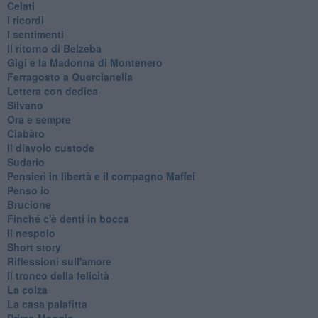
Celati
I ricordi
I sentimenti
Il ritorno di Belzeba
Gigi e la Madonna di Montenero
Ferragosto a Quercianella
Lettera con dedica
Silvano
Ora e sempre
Ciabàro
Il diavolo custode
Sudario
Pensieri in libertà e il compagno Maffei
Penso io
Brucione
Finché c'è denti in bocca
Il nespolo
Short story
Riflessioni sull'amore
Il tronco della felicità
La colza
La casa palafitta
Primo Maggio