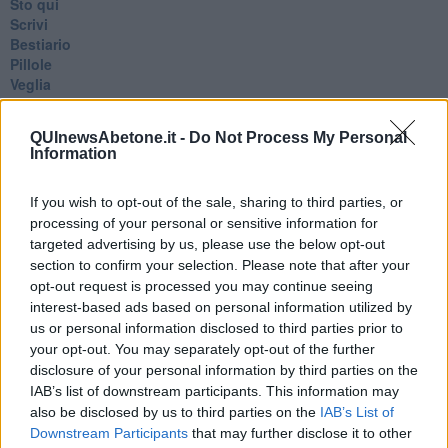
Sto qui
Scrivi
Bestiario
Pillole
Veglia
​“D” come delitto
D
QUInewsAbetone.it -
Do Not Process My Personal
Belle lettere
Information
25 Aprile
Todo el bien, todo el mal
If you wish to opt-out of the sale, sharing to third parties, or
Silenzio
Le parole
processing of your personal or sensitive information for
​L’Australiana
targeted advertising by us, please use the below opt-out
Le stelle del jazz
section to confirm your selection. Please note that after your
Vita & morte
opt-out request is processed you may continue seeing
Auguri
interest-based ads based on personal information utilized by
Moro
us or personal information disclosed to third parties prior to
Passanti
your opt-out. You may separately opt-out of the further
Continuando, la nonna e il carretto
disclosure of your personal information by third parties on the
Metaverso smart
IAB’s list of downstream participants. This information may
Fiamme
also be disclosed by us to third parties on the
IAB’s List of
Anzi
Downstream Participants
that may further disclose it to other
Confessioni autoreferenziali