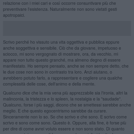
relazione con i miei cari e così occorre consuntivare più che
preventivare l'esistenza. Naturalmente non sono vietati gesti
apotropaici.
Scrivo perché ho vissuto una vita oggettiva e pubblica eppure
anche soggettiva e sensibile. Ciò che da giovane, impetuoso e
sciocco, mi sono vergognato di mostrare, ora, da vecchio, mi
appare non tutto questo granché, ma almeno degno di essere
manifestato. Ho sempre pensato, anche se non sempre detto, che
le due cose non sono in contrasto tra loro. Anzi aiutano, o
avrebbero potuto farlo, a rappresentare e cogliere una qualche
complessità delle cose, dell'animo e della mente.
Qualcuno dice che la mia vena più apprezzabile sia l'ironia, altri la
malinconia, la tristezza e lo spleen, la nostalgia e la "saudade".
Qualcuno, forse i più saggi, dicono che se smettessi sarebbe anche
meglio. E che questo egocentrismo sarebbe da curare.
Sinceramente non lo so. So che scrivo e che sono. E scrivo come
scrivo e sono come sono. Questo è. Oppure, alla fine, è forse più
per dire di come avrei voluto essere e non sono stato. Di quanto