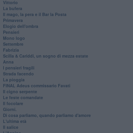
Vittorio
La bufera
Il mago, la pera e il Bar la Posta
Primavera
Elogio dell'ombra
Pensieri
Mono logo
Settembre
Fabrizia
​Scilla & Cariddi, un sogno di mezza estate
Anna
I pensieri fragili
Strada facendo
La pioggia
FINAL Adeus commissario Favati
Il cigno serpente
Le feste comandate
Il focolare
Giorni.
Di cosa parliamo, quando parliamo d'amore
L'ultima età
Il salice
L'Annina