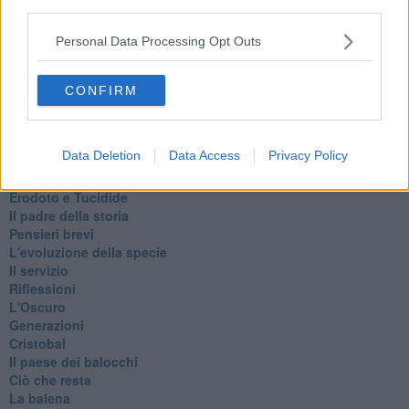
third parties.
Utopie
Estate
Personal Data Processing Opt Outs
Il lago
Il diluvio
La classe
CONFIRM
Pensieri incoerenti
Dal balcone
Insomnia
Data Deletion
Data Access
Privacy Policy
Il guardiano
Lo sgombero
Erodoto e Tucidide
Il padre della storia
Pensieri brevi
L'evoluzione della specie
Il servizio
Riflessioni
L'Oscuro
Generazioni
Cristobal
Il paese dei balocchi
Ciò che resta
La balena