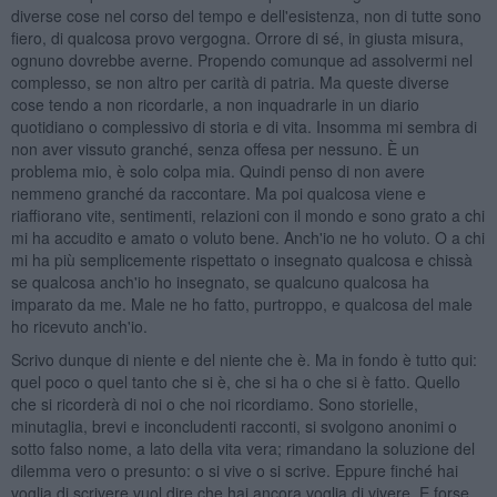
diverse cose nel corso del tempo e dell'esistenza, non di tutte sono
fiero, di qualcosa provo vergogna. Orrore di sé, in giusta misura,
ognuno dovrebbe averne. Propendo comunque ad assolvermi nel
complesso, se non altro per carità di patria. Ma queste diverse
cose tendo a non ricordarle, a non inquadrarle in un diario
quotidiano o complessivo di storia e di vita. Insomma mi sembra di
non aver vissuto granché, senza offesa per nessuno. È un
problema mio, è solo colpa mia. Quindi penso di non avere
nemmeno granché da raccontare. Ma poi qualcosa viene e
riaffiorano vite, sentimenti, relazioni con il mondo e sono grato a chi
mi ha accudito e amato o voluto bene. Anch'io ne ho voluto. O a chi
mi ha più semplicemente rispettato o insegnato qualcosa e chissà
se qualcosa anch'io ho insegnato, se qualcuno qualcosa ha
imparato da me. Male ne ho fatto, purtroppo, e qualcosa del male
ho ricevuto anch'io.
Scrivo dunque di niente e del niente che è. Ma in fondo è tutto qui:
quel poco o quel tanto che si è, che si ha o che si è fatto. Quello
che si ricorderà di noi o che noi ricordiamo. Sono storielle,
minutaglia, brevi e inconcludenti racconti, si svolgono anonimi o
sotto falso nome, a lato della vita vera; rimandano la soluzione del
dilemma vero o presunto: o si vive o si scrive. Eppure finché hai
voglia di scrivere vuol dire che hai ancora voglia di vivere. E forse