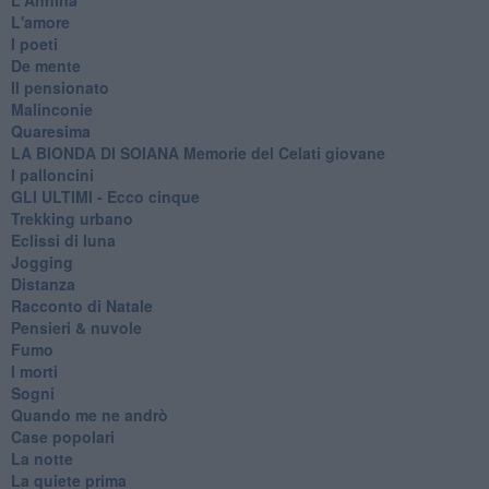
L'amore
I poeti
De mente
Il pensionato
Malinconie
Quaresima
LA BIONDA DI SOIANA Memorie del Celati giovane
I palloncini
GLI ULTIMI - Ecco cinque
Trekking urbano
Eclissi di luna
Jogging
Distanza
Racconto di Natale
Pensieri & nuvole
Fumo
I morti
Sogni
Quando me ne andrò
Case popolari
La notte
La quiete prima