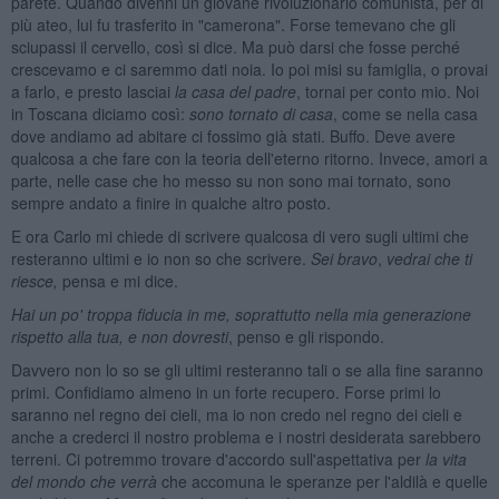
parete. Quando divenni un giovane rivoluzionario comunista, per di
più ateo, lui fu trasferito in "camerona". Forse temevano che gli
sciupassi il cervello, così si dice. Ma può darsi che fosse perché
crescevamo e ci saremmo dati noia. Io poi misi su famiglia, o provai
a farlo, e presto lasciai
la casa del padre
, tornai per conto mio. Noi
in Toscana diciamo così:
sono tornato di casa
, come se nella casa
dove andiamo ad abitare ci fossimo già stati. Buffo. Deve avere
qualcosa a che fare con la teoria dell'eterno ritorno. Invece, amori a
parte, nelle case che ho messo su non sono mai tornato, sono
sempre andato a finire in qualche altro posto.
E ora Carlo mi chiede di scrivere qualcosa di vero sugli ultimi che
resteranno ultimi e io non so che scrivere.
Sei bravo
,
vedrai che ti
riesce,
pensa e mi dice.
Hai un po' troppa fiducia in me, soprattutto nella mia generazione
rispetto alla tua, e non dovresti
, penso e gli rispondo.
Davvero non lo so se gli ultimi resteranno tali o se alla fine saranno
primi. Confidiamo almeno in un forte recupero. Forse primi lo
saranno nel regno dei cieli, ma io non credo nel regno dei cieli e
anche a crederci il nostro problema e i nostri desiderata sarebbero
terreni. Ci potremmo trovare d'accordo sull'aspettativa per
la vita
del mondo che verrà
che accomuna le speranze per l'aldilà e quelle