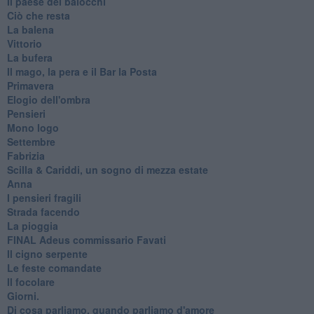
Il paese dei balocchi
Ciò che resta
La balena
Vittorio
La bufera
Il mago, la pera e il Bar la Posta
Primavera
Elogio dell'ombra
Pensieri
Mono logo
Settembre
Fabrizia
​Scilla & Cariddi, un sogno di mezza estate
Anna
I pensieri fragili
Strada facendo
La pioggia
FINAL Adeus commissario Favati
Il cigno serpente
Le feste comandate
Il focolare
Giorni.
Di cosa parliamo, quando parliamo d'amore