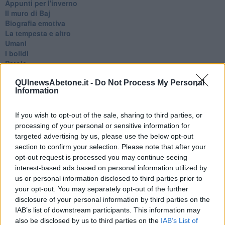
Appunti per l'inverno
Il muro di Baj
Biografia emotiva
La tempesta e altro
Umani
I bolidi
Parole
Amarezza
QUInewsAbetone.it -
Do Not Process My Personal
Colpa & merito
Information
Vento
​LA PANCHINA ROSSA Requiem per il Commissario
Ospedali del cuore
If you wish to opt-out of the sale, sharing to third parties, or
Coraçào
processing of your personal or sensitive information for
Charlie
targeted advertising by us, please use the below opt-out
Il telefono del vento
section to confirm your selection. Please note that after your
Testamento & Commiato
opt-out request is processed you may continue seeing
Poeta
interest-based ads based on personal information utilized by
​La colpa - Memorie del commissario
us or personal information disclosed to third parties prior to
Autunno
your opt-out. You may separately opt-out of the further
Gracias a la vida
disclosure of your personal information by third parties on the
Somnium
IAB’s list of downstream participants. This information may
Fly me to the moon
also be disclosed by us to third parties on the
IAB’s List of
Hop!