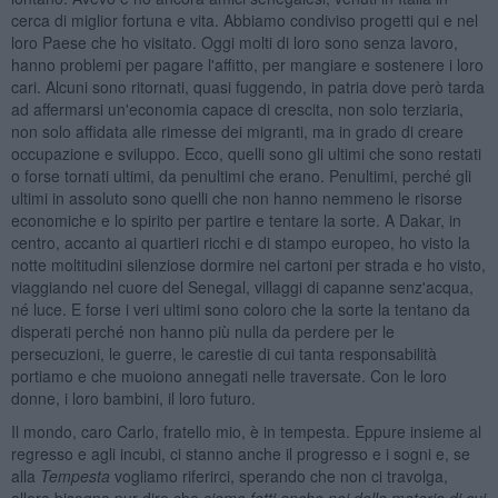
cerca di miglior fortuna e vita. Abbiamo condiviso progetti qui e nel
loro Paese che ho visitato. Oggi molti di loro sono senza lavoro,
hanno problemi per pagare l'affitto, per mangiare e sostenere i loro
cari. Alcuni sono ritornati, quasi fuggendo, in patria dove però tarda
ad affermarsi un'economia capace di crescita, non solo terziaria,
non solo affidata alle rimesse dei migranti, ma in grado di creare
occupazione e sviluppo. Ecco, quelli sono gli ultimi che sono restati
o forse tornati ultimi, da penultimi che erano. Penultimi, perché gli
ultimi in assoluto sono quelli che non hanno nemmeno le risorse
economiche e lo spirito per partire e tentare la sorte. A Dakar, in
centro, accanto ai quartieri ricchi e di stampo europeo, ho visto la
notte moltitudini silenziose dormire nei cartoni per strada e ho visto,
viaggiando nel cuore del Senegal, villaggi di capanne senz'acqua,
né luce. E forse i veri ultimi sono coloro che la sorte la tentano da
disperati perché non hanno più nulla da perdere per le
persecuzioni, le guerre, le carestie di cui tanta responsabilità
portiamo e che muoiono annegati nelle traversate. Con le loro
donne, i loro bambini, il loro futuro.
Il mondo, caro Carlo, fratello mio, è in tempesta. Eppure insieme al
regresso e agli incubi, ci stanno anche il progresso e i sogni e, se
alla
Tempesta
vogliamo riferirci, sperando che non ci travolga,
allora bisogna pur dire che
siamo fatti anche noi della materia di cui