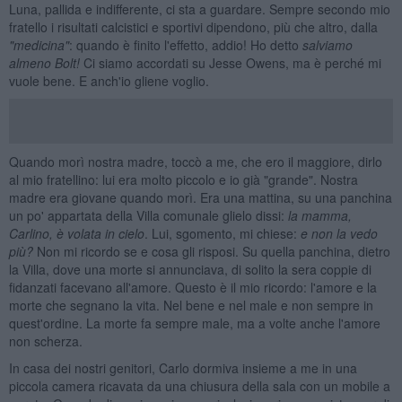
Luna, pallida e indifferente, ci sta a guardare. Sempre secondo mio
fratello i risultati calcistici e sportivi dipendono, più che altro, dalla
"medicina"
: quando è finito l'effetto, addio! Ho detto
salviamo
almeno Bolt!
Ci siamo accordati su Jesse Owens, ma è perché mi
vuole bene. E anch'io gliene voglio.
Quando morì nostra madre, toccò a me, che ero il maggiore, dirlo
al mio fratellino: lui era molto piccolo e io già "grande". Nostra
madre era giovane quando morì. Era una mattina, su una panchina
un po' appartata della Villa comunale glielo dissi:
la mamma,
Carlino, è volata in cielo
. Lui, sgomento, mi chiese:
e non la vedo
più?
Non mi ricordo se e cosa gli risposi. Su quella panchina, dietro
la Villa, dove una morte si annunciava, di solito la sera coppie di
fidanzati facevano all'amore. Questo è il mio ricordo: l'amore e la
morte che segnano la vita. Nel bene e nel male e non sempre in
quest'ordine. La morte fa sempre male, ma a volte anche l'amore
non scherza.
In casa dei nostri genitori, Carlo dormiva insieme a me in una
piccola camera ricavata da una chiusura della sala con un mobile a