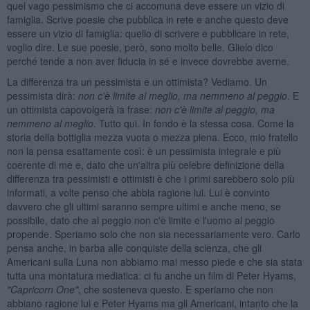
quel vago pessimismo che ci accomuna deve essere un vizio di
famiglia. Scrive poesie che pubblica in rete e anche questo deve
essere un vizio di famiglia: quello di scrivere e pubblicare in rete,
voglio dire. Le sue poesie, però, sono molto belle. Glielo dico
perché tende a non aver fiducia in sé e invece dovrebbe averne.
La differenza tra un pessimista e un ottimista? Vediamo. Un
pessimista dirà:
non c'è limite al meglio, ma nemmeno al peggio
. E
un ottimista capovolgerà la frase:
non c'è limite al peggio, ma
nemmeno al meglio
. Tutto qui. In fondo è la stessa cosa. Come la
storia della bottiglia mezza vuota o mezza piena. Ecco, mio fratello
non la pensa esattamente così: è un pessimista integrale e più
coerente di me e, dato che un'altra più celebre definizione della
differenza tra pessimisti e ottimisti è che i primi sarebbero solo più
informati, a volte penso che abbia ragione lui. Lui è convinto
davvero che gli ultimi saranno sempre ultimi e anche meno, se
possibile, dato che al peggio non c'è limite e l'uomo al peggio
propende. Speriamo solo che non sia necessariamente vero. Carlo
pensa anche, in barba alle conquiste della scienza, che gli
Americani sulla Luna non abbiamo mai messo piede e che sia stata
tutta una montatura mediatica: ci fu anche un film di Peter Hyams,
"Capricorn One"
, che sosteneva questo. E speriamo che non
abbiano ragione lui e Peter Hyams ma gli Americani, intanto che la