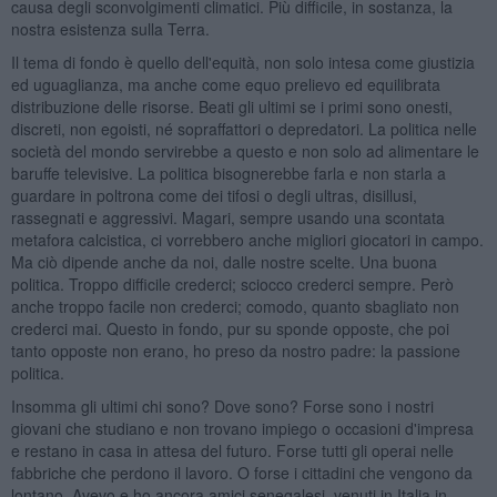
causa degli sconvolgimenti climatici. Più difficile, in sostanza, la
nostra esistenza sulla Terra.
Il tema di fondo è quello dell'equità, non solo intesa come giustizia
ed uguaglianza, ma anche come equo prelievo ed equilibrata
distribuzione delle risorse. Beati gli ultimi se i primi sono onesti,
discreti, non egoisti, né sopraffattori o depredatori. La politica nelle
società del mondo servirebbe a questo e non solo ad alimentare le
baruffe televisive. La politica bisognerebbe farla e non starla a
guardare in poltrona come dei tifosi o degli ultras, disillusi,
rassegnati e aggressivi. Magari, sempre usando una scontata
metafora calcistica, ci vorrebbero anche migliori giocatori in campo.
Ma ciò dipende anche da noi, dalle nostre scelte. Una buona
politica. Troppo difficile crederci; sciocco crederci sempre. Però
anche troppo facile non crederci; comodo, quanto sbagliato non
crederci mai. Questo in fondo, pur su sponde opposte, che poi
tanto opposte non erano, ho preso da nostro padre: la passione
politica.
Insomma gli ultimi chi sono? Dove sono? Forse sono i nostri
giovani che studiano e non trovano impiego o occasioni d'impresa
e restano in casa in attesa del futuro. Forse tutti gli operai nelle
fabbriche che perdono il lavoro. O forse i cittadini che vengono da
lontano. Avevo e ho ancora amici senegalesi, venuti in Italia in