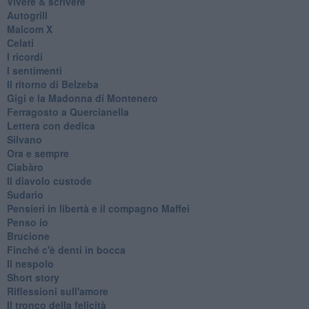
Vivere & scrivere
Autogrill
Malcom X
Celati
I ricordi
I sentimenti
Il ritorno di Belzeba
Gigi e la Madonna di Montenero
Ferragosto a Quercianella
Lettera con dedica
Silvano
Ora e sempre
Ciabàro
Il diavolo custode
Sudario
Pensieri in libertà e il compagno Maffei
Penso io
Brucione
Finché c'è denti in bocca
Il nespolo
Short story
Riflessioni sull'amore
Il tronco della felicità