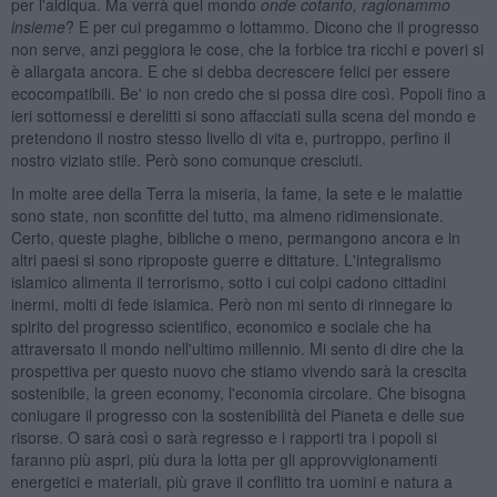
per l'aldiqua. Ma verrà quel mondo
onde cotanto, ragionammo
insieme
? E per cui pregammo o lottammo. Dicono che il progresso
non serve, anzi peggiora le cose, che la forbice tra ricchi e poveri si
è allargata ancora. E che si debba decrescere felici per essere
ecocompatibili. Be' io non credo che si possa dire così. Popoli fino a
ieri sottomessi e derelitti si sono affacciati sulla scena del mondo e
pretendono il nostro stesso livello di vita e, purtroppo, perfino il
nostro viziato stile. Però sono comunque cresciuti.
In molte aree della Terra la miseria, la fame, la sete e le malattie
sono state, non sconfitte del tutto, ma almeno ridimensionate.
Certo, queste piaghe, bibliche o meno, permangono ancora e in
altri paesi si sono riproposte guerre e dittature. L'integralismo
islamico alimenta il terrorismo, sotto i cui colpi cadono cittadini
inermi, molti di fede islamica. Però non mi sento di rinnegare lo
spirito del progresso scientifico, economico e sociale che ha
attraversato il mondo nell'ultimo millennio. Mi sento di dire che la
prospettiva per questo nuovo che stiamo vivendo sarà la crescita
sostenibile, la green economy, l'economia circolare. Che bisogna
coniugare il progresso con la sostenibilità del Pianeta e delle sue
risorse. O sarà così o sarà regresso e i rapporti tra i popoli si
faranno più aspri, più dura la lotta per gli approvvigionamenti
energetici e materiali, più grave il conflitto tra uomini e natura a