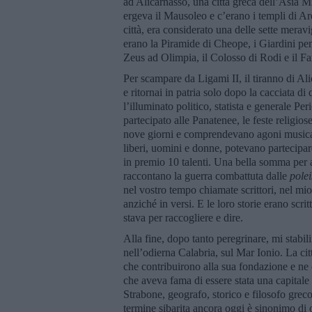
ad Alicarnasso, una città greca dell’Asia M
ergeva il Mausoleo e c’erano i templi di Ar
città, era considerato una delle sette merav
erano la Piramide di Cheope, i Giardini pen
Zeus ad Olimpia, il Colosso di Rodi e il Fa
Per scampare da Ligami II, il tiranno di Al
e ritornai in patria solo dopo la cacciata 
l’illuminato politico, statista e generale Per
partecipato alle Panatenee, le feste religios
nove giorni e comprendevano agoni musicali e
liberi, uomini e donne, potevano partecipare
in premio 10 talenti. Una bella somma per a
raccontano la guerra combattuta dalle
polei
nel vostro tempo chiamate scrittori, nel mio
anziché in versi. E le loro storie erano scr
stava per raccogliere e dire.
Alla fine, dopo tanto peregrinare, mi stabil
nell’odierna Calabria, sul Mar Ionio. La cit
che contribuirono alla sua fondazione e ne o
che aveva fama di essere stata una capitale 
Strabone, geografo, storico e filosofo greco,
termine sibarita ancora oggi è sinonimo di o