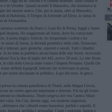
inore. Oggi sta in Turchia e si chiama Bodrum. Sulla collina si
es e di Afrodite. Quanti ricordi! Il Mausoleo, che dominava la
iglie del mondo antico. Che, per la storia, oltre al Mausoleo,
sili di Babilonia, il Tempio di Artemide ad Efeso, la statua di
A
ro di Alessandria.
icarnasso sostenuto da Dario I, Gran Re di Persia, fuggii a Samo
di quel despota. Ho soggiornato ad Atene, dove ho conosciuto
icle, il poeta tragico Sofocle, ho frequentato i sofisti e ho
e in onore di Atena, la divinità protettrice della città. Duravano
 letterari, gare ginniche, equestri e navali. Tutti i cittadini
. Io ho letto in pubblico alcuni brani delle mie Storie, ricevendo
llora! Era la fine di luglio del 445, avevo 39 anni. Le mie Storie
s
, le città della Grecia unite contro l’Impero Persiano. Quelli che
 erano definiti
logografi
, letterati che scrivevano in prosa,
itte per essere declamate in pubblico.
Lego
del resto, in greco
ii presso la colonia panellenica di Thurii, nella Magna Grecia,
tà era un centro agricolo importante e fiorente. Fui tra gli Achei
ttenni la cittadinanza. Thurii sorgeva dov’era l’antica Sibari
del vizio. Sin City, direste oggi, voi moderni anglofoni.
 affermava che i sibariti erano lussuriosi, perfidi e superbi. Il
zio, lussuria, perfidia e sensualità. Come i sodomiti, famosi e