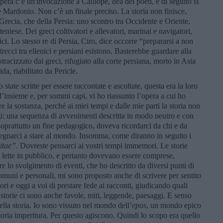
opera c’è un'invocazione a Calliope, dea dei poeti, e di seguito si
ore Mardonio. Non c’è un finale preciso. La storia non finisce,
a Grecia, che della Persia: uno scontro tra Occidente e Oriente,
teniese. Dei greci coltivatori e allevatori, marinai e navigatori,
tici. Lo stesso re di Persia, Ciro, dice occorre “prepararsi a non
recci tra ellenici e persiani esistono. Basterebbe guardare alla
stracizzato dai greci, rifugiato alla corte persiana, morto in Asia
da, riabilitato da Pericle.
 state scritte per essere raccontate e ascoltate, questa era la loro
 d’insieme e, per sommi capi, vi ho riassunto l’opera a cui ho
re la sostanza, perché ai miei tempi e dalle mie parti la storia non
i: una sequenza di avvenimenti descritta in modo neutro e con
 soprattutto un fine pedagogico, doveva ricordarci da chi e da
gnarci a stare al mondo. Insomma, come diranno in seguito i
itae”
. Dovreste pensarci ai vostri tempi immemori. Le storie
e lette in pubblico, e pertanto dovevano essere comprese,
e lo svolgimento di eventi, che ho descritto da diversi punti di
muni e personali, mi sono proposto anche di scrivere per sentito
tori e oggi a voi di prestare fede ai racconti, giudicando quali
 storie ci sono anche favole, miti, leggende, paesaggi. E senso
della storia. Io sono vissuto nel mondo dell’
epos
, un mondo epico
moria imperitura. Per questo agiscono. Quindi lo scopo era quello