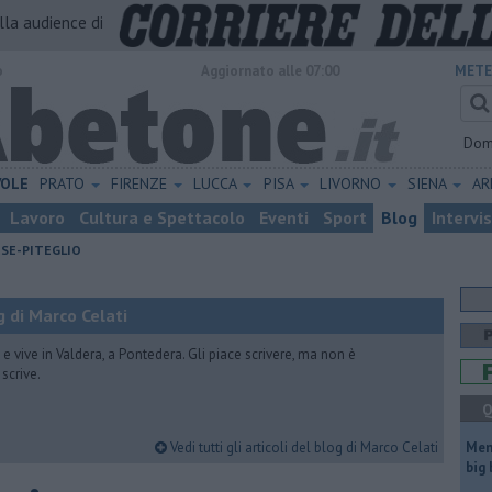
alla audience di
o
Aggiornato alle 07:00
METE
Dom
VOLE
PRATO
FIRENZE
LUCCA
PISA
LIVORNO
SIENA
A
Lavoro
Cultura e Spettacolo
Eventi
Sport
Blog
Intervi
ESE-PITEGLIO
 di Marco Celati
vive in Valdera, a Pontedera. Gli piace scrivere, ma non è
scrive.
Q
Vedi tutti gli articoli del blog di Marco Celati
Mem
big