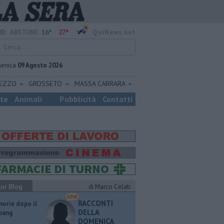
16°
27°
O:
ABETONE
QuiNews.net
enica
09 Agosto 2026
REZZO
GROSSETO
MASSA CARRARA
ste
Animali
Pubblicità
Contatti
ui Blog
di Marco Celati
RACCONTI
orie dopo il
DELLA
 bang
DOMENICA