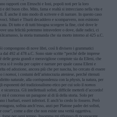
vano rapporti con Etruschi e Ioni, popoli noti per la loro
ti e del buon cibo. Mito, fama e realtà si intrecciano nella vita e
ti. È anche il mio modo di scrivere e di narrare. In questo caso
voci. Sibari e Thurii decaddero e scomparvero, non esistono
ta. Di tutto e di tutti bisogna scorgere la fine, cioè dove le
 Dove una felicità potemmo intravedere o dove, dalle radici, ci
licarnasso, la storia tramanda che sia morto intorno al 425 a.C.
 Si compongono di nove libri, così li divisero i grammatici
 dal 492 al 478 a.C. Sono state scritte “perché delle imprese
 delle gesta grandi e meravigliose compiute sia da Elleni, che
cerca si è svolta per capire e narrare per quale causa Elleni e
elta ed adozione, ancora più che per nascita, ho cercato di essere
no i
nomoi
, i costumi dell’aristocrazia ateniese, perché ritenuti
 diritto naturale, alla corrispondenza con la
physis
, la natura, per
i esponenti del tradizionalismo etico per cui solo il
nomos
 e sicurezza. Gli intellettuali sofisti, difficile metterli d’accordo!
se mi è concesso un paragone al di là della storia. Solo per
o i barbari, esseri inferiori. E anch’io credo lo fossero. Però
rotagora, sofista anch’esso, anzi per Platone padre dei sofisti,
e cose”, come a dire che non esiste una verità oggettiva.
o, forse per ogni tempo. Insomma mi rifiutavo di riconoscere