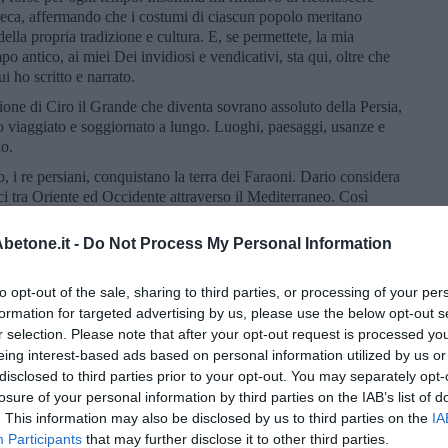
reca, affermando che i costumi di ciascun popolo meritano
ella propria tradizione e cultura. E, se permettete, la mia
o antico, ai miei Dei invidiosi e vendicativi, sta qui, oltre che
ui ho scritto e narrato.
sione di Ciro il Grande che diventa sovrano assoluto della Persia,
ho viaggiato e soggiornato a lungo. Luoghi, paesaggi, usanze e
lo.
, i re persiani, conquistano la terra dei Faraoni. Dario considera
i tra Oriente ed Occidente attraverso il Mediterraneo. Così
che dell’Asia Minore, dividendo il territorio in
satrapie
e
.
etone.it -
Do Not Process My Personal Information
e ed elleniche, guidate da Aristagora e sostenute da Milziade ed
ario e formano un esercito di
opliti
, la fanteria pesante. Nella
to opt-out of the sale, sharing to third parties, or processing of your per
gran lunga inferiore di numero, riesce a sconfiggere Dario. La
formation for targeted advertising by us, please use the below opt-out s
. La vittoria si deve al valore degli ellenici e all'unione di
r selection. Please note that after your opt-out request is processed y
un
emerodromo
, uno che corre per un giorno intero, addestrato a
eing interest-based ads based on personal information utilized by us or
ispacci importanti. Io scrivo che venne inviato da Atene a Sparta
disclosed to third parties prior to your opt-out. You may separately opt-
Maratona. Molto più tardi Plutarco, scrittore, filosofo e sacerdote
losure of your personal information by third parties on the IAB’s list of
le mi detestava e, povero lui, mi accusava di malignità, parla
. This information may also be disclosed by us to third parties on the
IA
ite o, secondo altri storici, Eucle – che, correndo con
Participants
that may further disclose it to other third parties.
a vittoria da Maratona ad Atene. Sono 42,195 chilometri, una