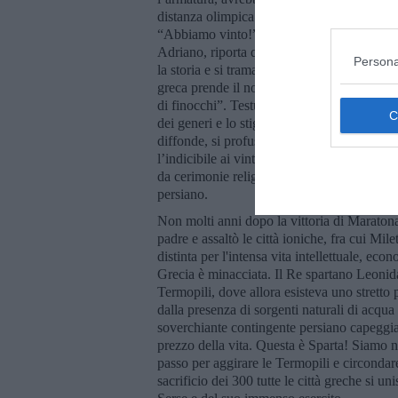
distanza olimpica! Arrivato, sarebbe morto p
“Abbiamo vinto!”. Luciano di Samosata, sto
Adriano, riporta questa leggenda prendendo 
Persona
la storia e si tramanda. La storia è un flu
greca prende il nome da una pianta diffusa n
di finocchi”. Testuale e solo per inciso. Ma
dei generi e lo stigma revisionista dei tem
diffonde, si profuse il coraggio dei soldati. E
l’indicibile ai vinti. A tutti la gloria. Sopra
da cerimonie religiose. I cittadini liberi vi
persiano.
Non molti anni dopo la vittoria di Maratona,
padre e assaltò le città ioniche, fra cui Mi
distinta per l'intensa vita intellettuale, eco
Grecia è minacciata. Il Re spartano Leonida 
Termopili, dove allora esisteva uno stretto 
dalla presenza di sorgenti naturali di acqua
soverchiante contingente persiano capeggiato
prezzo della vita. Questa è Sparta! Siamo nel
passo per aggirare le Termopili e circonda
sacrificio dei 300 tutte le città greche si u