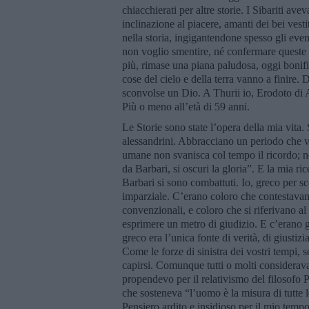
chiacchierati per altre storie. I Sibariti ave
inclinazione al piacere, amanti dei bei vesti
nella storia, ingigantendone spesso gli even
non voglio smentire, né confermare queste 
più, rimase una piana paludosa, oggi bonifica
cose del cielo e della terra vanno a finire.
sconvolse un Dio. A Thurii io, Erodoto di A
Più o meno all’età di 59 anni.
Le Storie sono state l’opera della mia vita.
alessandrini. Abbracciano un periodo che va
umane non svanisca col tempo il ricordo; né
da Barbari, si oscuri la gloria”. E la mia ri
Barbari si sono combattuti. Io, greco per sc
imparziale. C’erano coloro che contestava
convenzionali, e coloro che si riferivano al
esprimere un metro di giudizio. E c’erano gl
greco era l’unica fonte di verità, di giustizia
Come le forze di sinistra dei vostri tempi, 
capirsi. Comunque tutti o molti consideravan
propendevo per il relativismo del filosofo P
che sosteneva “l’uomo è la misura di tutte l
Pensiero ardito e insidioso per il mio temp