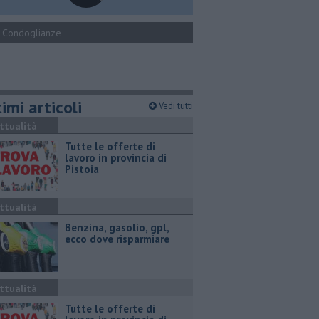
Condoglianze
imi articoli
Vedi tutti
ttualità
​Tutte le offerte di
lavoro in provincia di
Pistoia
ttualità
​Benzina, gasolio, gpl,
ecco dove risparmiare
ttualità
​Tutte le offerte di