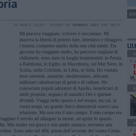
oria
QUI
DI MARCO CELATI - GIOVEDÌ
13 GENNAIO 2022
ORE 08:59
Mi piaceva viaggiare, scrivere e raccontare. Mi
piaceva la libertà di poterlo fare, detestavo e rifuggivo
Ult
i tiranni, compreso quello della mia città natale. Da
giovane ho viaggiato molto, ho percorso migliaia di
A
chilometri, sono stato in luoghi lontanissimi: in Persia,
a Babilonia, in Egitto, in Macedonia, sul Mar Nero, in
Scizia, nella Colchide, in Libia, in Siria. Ho visitato
terre orientali, asiatiche, mediterranee, africane,
millenari caleidoscopi di genti e di culture. Ho
conosciuto popoli adoratori di Apollo, beneficiari di
A
ninfe propizie, seguaci di munifici Dei e spietate
divinità. Viaggi nello spazio e nel tempo, tra cui, ai
vostri tempi, un grande fisico dimostrerà esserci una
relazione. Ma non era il mio campo. Il mio campo era
viaggiare è servito ad allargare la mente, ad aprire lo spazio.
A
elta. Mia madre era greca e mio padre asiatico, eravamo una
ordine. Sono nato nel 484, prima dell’avvento del vostro Cristo,