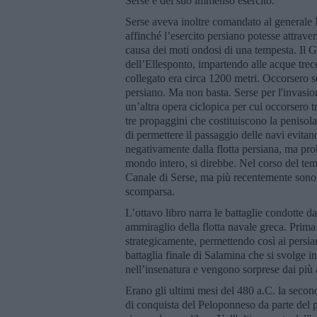
Serse e del suo immenso esercito.
Serse aveva inoltre comandato al generale 
affinché l’esercito persiano potesse attravers
causa dei moti ondosi di una tempesta. Il Gr
dell’Ellesponto, impartendo alle acque trecen
collegato era circa 1200 metri. Occorsero se
persiano. Ma non basta. Serse per l'invasio
un’altra opera ciclopica per cui occorsero tr
tre propaggini che costituiscono la penisol
di permettere il passaggio delle navi evitan
negativamente dalla flotta persiana, ma prob
mondo intero, si direbbe. Nel corso del tempo
Canale di Serse, ma più recentemente sono s
scomparsa.
L’ottavo libro narra le battaglie condotte d
ammiraglio della flotta navale greca. Prima 
strategicamente, permettendo così ai persian
battaglia finale di Salamina che si svolge 
nell’insenatura e vengono sorprese dai più a
Erano gli ultimi mesi del 480 a.C. la secon
di conquista del Peloponneso da parte del 