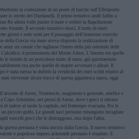
Mardonio la costruzione di un ponte di barche sull’Ellesponto
are lo stretto dei Dardanelli. Il primo tentativo andò fallito a
an Re allora volle punire il mare e ordinò la flagellazione
to frustate. Il secondo tentativo riuscì, il tratto di mare
tte giorni e sette notti per il passaggio dell’immenso esercito
ne della Grecia via mare aveva disposto la realizzazione di
e anni: un canale che tagliasse l'istmo della più orientale delle
a Calcidica: il promontorio del Monte Athos. L’intento era quello
do le insidie di un pericoloso tratto di mare, già sperimentato
abilmente era anche quello di stupire avversari e alleati. Il
 è stata messa in dubbio la veridicità dei miei scritti relativi al
tate rinvenute sicure tracce di questa gigantesca opera, oggi
all’arconte di Atene, Temistocle, magistrato e generale, artefice e
a Capo Artemisio, nei pressi di Atene, dove i greci si ritirano
i di radere al suolo la capitale, nel frattempo evacuata. Poi la
in un piccolo golfo. Le grandi navi persiane rimangono incagliate
gili vascelli greci che le distruggono, una dopo l'altra.
da guerra persiana è vinta ancora dalla Grecia. Il nuovo tentativo
potente e popoloso impero achemide persiano è respinto. E