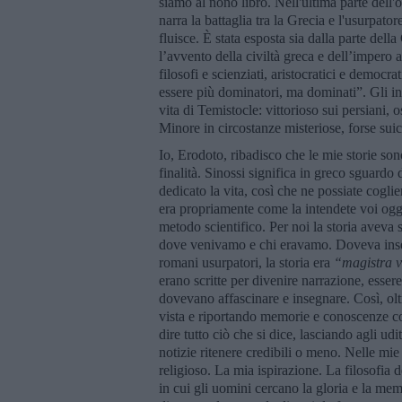
siamo al nono libro. Nell'ultima parte dell'
narra la battaglia tra la Grecia e l'usurpat
fluisce. È stata esposta sia dalla parte dell
l’avvento della civiltà greca e dell’impero a
filosofi e scienziati, aristocratici e democra
essere più dominatori, ma dominati”. Gli int
vita di Temistocle: vittorioso sui persiani, o
Minore in circostanze misteriose, forse suici
Io, Erodoto, ribadisco che le mie storie sono
finalità. Sinossi significa in greco sguardo
dedicato la vita, così che ne possiate coglie
era propriamente come la intendete voi ogg
metodo scientifico. Per noi la storia aveva
dove venivamo e chi eravamo. Doveva inse
romani usurpatori, la storia era
“magistra v
erano scritte per divenire narrazione, esser
dovevano affascinare e insegnare. Così, oltr
vista e riportando memorie e conoscenze co
dire tutto ciò che si dice, lasciando agli udi
notizie ritenere credibili o meno. Nelle mie
religioso. La mia ispirazione. La filosofia 
in cui gli uomini cercano la gloria e la me