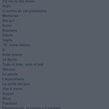
Fly me to the moon
Hop!
O sonho de um prisioneiro
Memòrias
Sto qui
Scrivi
Bestiario
Pillole
Veglia
​“D” come delitto
D
Belle lettere
25 Aprile
Todo el bien, todo el mal
Silenzio
Le parole
​L’Australiana
Le stelle del jazz
Vita & morte
Auguri
Moro
Passanti
Continuando, la nonna e il carretto