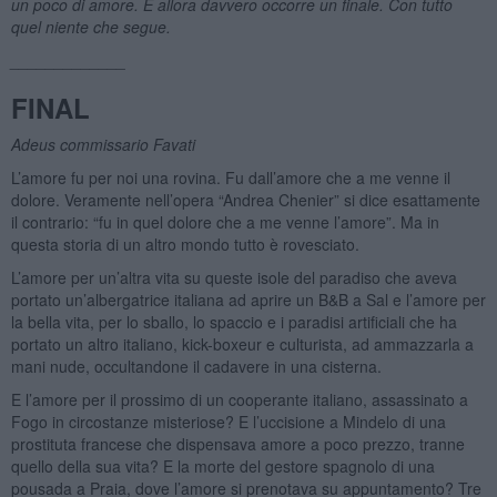
un poco di amore. E allora davvero occorre un finale. Con tutto
quel niente che segue.
_____________
FINAL
Adeus commissario Favati
L’amore fu per noi una rovina. Fu dall’amore che a me venne il
dolore. Veramente nell’opera “Andrea Chenier” si dice esattamente
il contrario: “fu in quel dolore che a me venne l’amore”. Ma in
questa storia di un altro mondo tutto è rovesciato.
L’amore per un’altra vita su queste isole del paradiso che aveva
portato un’albergatrice italiana ad aprire un B&B a Sal e l’amore per
la bella vita, per lo sballo, lo spaccio e i paradisi artificiali che ha
portato un altro italiano, kick-boxeur e culturista, ad ammazzarla a
mani nude, occultandone il cadavere in una cisterna.
E l’amore per il prossimo di un cooperante italiano, assassinato a
Fogo in circostanze misteriose? E l’uccisione a Mindelo di una
prostituta francese che dispensava amore a poco prezzo, tranne
quello della sua vita? E la morte del gestore spagnolo di una
pousada a Praia, dove l’amore si prenotava su appuntamento? Tre