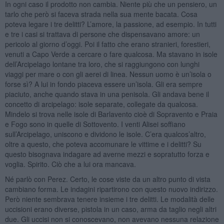
In ogni caso il prodotto non cambia. Niente più che un pensiero, un
tarlo che però si faceva strada nella sua mente bacata. Cosa
poteva legare i tre delitti? L’amore, la passione, ad esempio. In tutti
e tre i casi si trattava di persone che dispensavano amore: un
pericolo al giorno d’oggi. Poi il fatto che erano stranieri, forestieri,
venuti a Capo Verde a cercare o fare qualcosa. Ma stavano in isole
dell’Arcipelago lontane tra loro, che si raggiungono con lunghi
viaggi per mare o con gli aerei di linea. Nessun uomo è un’isola o
forse sì? A lui in fondo piaceva essere un’isola. Gli era sempre
piaciuto, anche quando stava in una penisola. Gli andava bene il
concetto di arcipelago: isole separate, collegate da qualcosa.
Mindelo si trova nelle isole di Barlavento cioè di Sopravento e Praia
e Fogo sono in quelle di Sottovento. I venti Alisei soffiano
sull’Arcipelago, uniscono e dividono le isole. C’era qualcos’altro,
oltre a questo, che poteva accomunare le vittime e i delitti? Su
questo bisognava indagare ad averne mezzi e sopratutto forza e
voglia. Spirito. Ciò che a lui ora mancava.
Né parlò con Perez. Certo, le cose viste da un altro punto di vista
cambiano forma. Le indagini ripartirono con questo nuovo indirizzo.
Però niente sembrava tenere insieme i tre delitti. Le modalità delle
uccisioni erano diverse, pistola in un caso, arma da taglio negli altri
due. Gli uccisi non si conoscevano, non avevano nessuna relazione