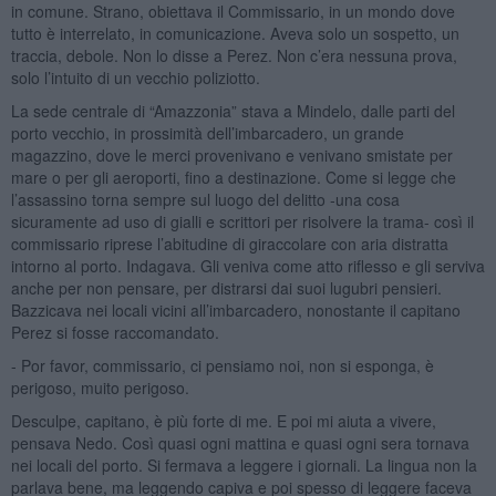
in comune. Strano, obiettava il Commissario, in un mondo dove
tutto è interrelato, in comunicazione. Aveva solo un sospetto, un
traccia, debole. Non lo disse a Perez. Non c’era nessuna prova,
solo l’intuito di un vecchio poliziotto.
La sede centrale di “Amazzonia” stava a Mindelo, dalle parti del
porto vecchio, in prossimità dell’imbarcadero, un grande
magazzino, dove le merci provenivano e venivano smistate per
mare o per gli aeroporti, fino a destinazione. Come si legge che
l’assassino torna sempre sul luogo del delitto -una cosa
sicuramente ad uso di gialli e scrittori per risolvere la trama- così il
commissario riprese l’abitudine di giraccolare con aria distratta
intorno al porto. Indagava. Gli veniva come atto riflesso e gli serviva
anche per non pensare, per distrarsi dai suoi lugubri pensieri.
Bazzicava nei locali vicini all’imbarcadero, nonostante il capitano
Perez si fosse raccomandato.
- Por favor, commissario, ci pensiamo noi, non si esponga, è
perigoso, muito perigoso.
Desculpe, capitano, è più forte di me. E poi mi aiuta a vivere,
pensava Nedo. Così quasi ogni mattina e quasi ogni sera tornava
nei locali del porto. Si fermava a leggere i giornali. La lingua non la
parlava bene, ma leggendo capiva e poi spesso di leggere faceva