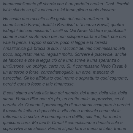
immancabilmente gli ricorda che è un perfetto cretino. Così. Perché
lui le chiede se gli vuol bene e lei forse gliene vuole davvero.
Ho scritto due raccolte sulle gesta del nostro antieroe: “Il
commissario Favati, delitti in Paradiso” e “Il nuovo Favati, quattro
indagini del commissario”, usciti su Qui News Valdera e pubblicati
come e-book su Amazon per non sciupare carta e alberi, che non
vale la pena. Troppo si scrive, poco si legge e la foresta
Amazzonica già brucia di suo. I racconti del mio commissario letti
poco, acquistati meno, regalati molto. Scrivere è piacevole, anche
se faticoso e che si legga ciò che uno scrive è una speranza o
un
’
illusione. Un obbligo, certo no. Sì, il commissario Nedo Favati è
un antieroe o forse, concediamoglielo, un eroe, mancato di
parecchio. Gli ho affibbiato quel nome e soprattutto quel cognome,
perché questo fosse e tale rimanesse.
E così siamo arrivati alla fine del mondo, del mare, della vita, della
storia. Perfino Pilar non c’è più, un brutto male, improvviso, se l’è
portata via. Quando il personaggio di una storia scompare è perché
il racconto imita e rispecchia la vita che è malevola come chi la
raffronta e la scrive. È comunque un delitto, alla fine, far morire
qualcuno caro. Ma tant’è. Ormai il commissario è rimasto solo e
sopravvive a se stesso. Perché si può fare a meno di tutto, tranne