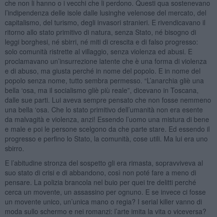
che non li hanno o i vecchi che li perdono. Questi qua sostenevano
l’indipendenza delle isole dalle lusinghe velenose del mercato, del
capitalismo, del turismo, degli invasori stranieri. E rivendicavano il
ritorno allo stato primitivo di natura, senza Stato, né bisogno di
leggi borghesi, né sbirri, né miti di crescita e di falso progresso:
solo comunità ristrette al villaggio, senza violenza ed abusi. E
proclamavano un’insurrezione latente che è una forma di violenza
e di abuso, ma giusta perché in nome del popolo. E in nome del
popolo senza nome, tutto sembra permesso. “L’anarchia gliè una
bella ‘osa, ma il socialismo gliè più reale”, dicevano in Toscana,
dalle sue parti. Lui aveva sempre pensato che non fosse nemmeno
una bella ‘osa. Che lo stato primitivo dell’umanità non era esente
da malvagità e violenza, anzi! Essendo l’uomo una mistura di bene
e male e poi le persone scelgono da che parte stare. Ed essendo il
progresso e perfino lo Stato, la comunità, cose utili. Ma lui era uno
sbirro.
E l’abitudine stronza del sospetto gli era rimasta, sopravviveva al
suo stato di crisi e di abbandono, così non poté fare a meno di
pensare. La polizia brancola nel buio per quei tre delitti perché
cerca un movente, un assassino per ognuno. E se invece ci fosse
un movente unico, un’unica mano o regia? I serial killer vanno di
moda sullo schermo e nei romanzi: l’arte imita la vita o viceversa?