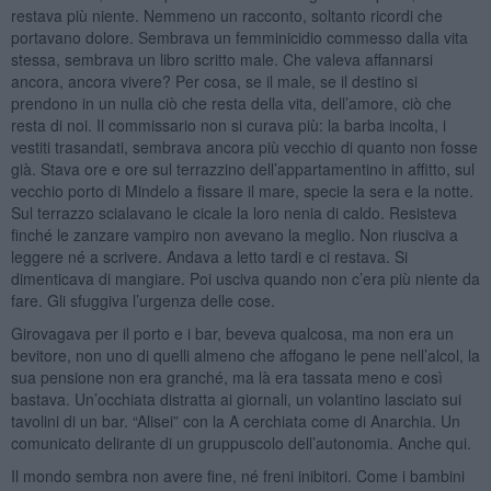
restava più niente. Nemmeno un racconto, soltanto ricordi che
portavano dolore. Sembrava un femminicidio commesso dalla vita
stessa, sembrava un libro scritto male. Che valeva affannarsi
ancora, ancora vivere? Per cosa, se il male, se il destino si
prendono in un nulla ciò che resta della vita, dell’amore, ciò che
resta di noi. Il commissario non si curava più: la barba incolta, i
vestiti trasandati, sembrava ancora più vecchio di quanto non fosse
già. Stava ore e ore sul terrazzino dell’appartamentino in affitto, sul
vecchio porto di Mindelo a fissare il mare, specie la sera e la notte.
Sul terrazzo scialavano le cicale la loro nenia di caldo. Resisteva
finché le zanzare vampiro non avevano la meglio. Non riusciva a
leggere né a scrivere. Andava a letto tardi e ci restava. Si
dimenticava di mangiare. Poi usciva quando non c’era più niente da
fare. Gli sfuggiva l’urgenza delle cose.
Girovagava per il porto e i bar, beveva qualcosa, ma non era un
bevitore, non uno di quelli almeno che affogano le pene nell’alcol, la
sua pensione non era granché, ma là era tassata meno e così
bastava. Un’occhiata distratta ai giornali, un volantino lasciato sui
tavolini di un bar. “Alisei” con la A cerchiata come di Anarchia. Un
comunicato delirante di un gruppuscolo dell’autonomia. Anche qui.
Il mondo sembra non avere fine, né freni inibitori. Come i bambini