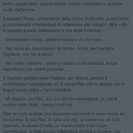
delitti, questi ultimi, ancora irrisolti. Dolore richiamato in qualche
modo dall’amore.
Il capitano Perez, comandante della polizia di Mindelo, si era rivolto
al commissario chiedendogli di collaborare alle indagini. Altre volte
in passato questa collaborazione era stata fruttuosa.
- Commissario Favati, abbiamo bisogno di una mano.
- Non sono più commissario da tempo, ormai, lasci perdere
Capitano, non me la sento.
- Nel nostro mestiere, i gradi ci restano cuciti addosso, la sua
esperienza può essere preziosa.
Il Capitano parlava bene l’italiano, per fortuna, perché il
commissario il portoghese no. E senza Pilar che lo aiutava con la
lingua faceva fatica a farsi intendere.
- Mi dispiace per Pilar, era una donna meravigliosa, so che le
manca molto Nedo, manca a tutti noi.
Pilar se n’era andata. Una leucemia fulminante in poco tempo se
l’era presa, la sua Pilar. Di tutta una vita, un’esistenza, un figlio
mancato, la scuola di ballo, un marito morto e poi il suo
commissario, di tutto questo affastellarsi di gioie e di pene, non