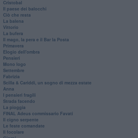
Cristobal
Il paese dei balocchi
Ciò che resta
La balena
Vittorio
La bufera
Il mago, la pera e il Bar la Posta
Primavera
Elogio dell'ombra
Pensieri
Mono logo
Settembre
Fabrizia
​Scilla & Cariddi, un sogno di mezza estate
Anna
I pensieri fragili
Strada facendo
La pioggia
FINAL Adeus commissario Favati
Il cigno serpente
Le feste comandate
Il focolare
Giorni.