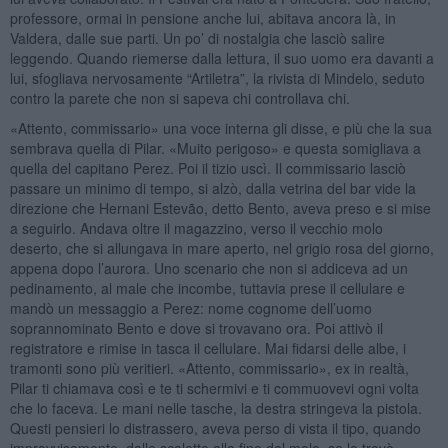
professore, ormai in pensione anche lui, abitava ancora là, in
Valdera, dalle sue parti. Un po’ di nostalgia che lasciò salire
leggendo. Quando riemerse dalla lettura, il suo uomo era davanti a
lui, sfogliava nervosamente “Artiletra”, la rivista di Mindelo, seduto
contro la parete che non si sapeva chi controllava chi.
«Attento, commissario» una voce interna gli disse, e più che la sua
sembrava quella di Pilar. «Muito perigoso» e questa somigliava a
quella del capitano Perez. Poi il tizio uscì. Il commissario lasciò
passare un minimo di tempo, si alzò, dalla vetrina del bar vide la
direzione che Hernani Estevão, detto Bento, aveva preso e si mise
a seguirlo. Andava oltre il magazzino, verso il vecchio molo
deserto, che si allungava in mare aperto, nel grigio rosa del giorno,
appena dopo l’aurora. Uno scenario che non si addiceva ad un
pedinamento, al male che incombe, tuttavia prese il cellulare e
mandò un messaggio a Perez: nome cognome dell’uomo
soprannominato Bento e dove si trovavano ora. Poi attivò il
registratore e rimise in tasca il cellulare. Mai fidarsi delle albe, i
tramonti sono più veritieri. «Attento, commissario», ex in realtà,
Pilar ti chiamava così e te ti schermivi e ti commuovevi ogni volta
che lo faceva. Le mani nelle tasche, la destra stringeva la pistola.
Questi pensieri lo distrassero, aveva perso di vista il tipo, quando
improvvisamente, dalle scalette alla fine del molo, se lo trovò