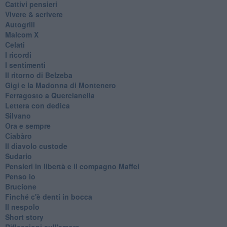
Cattivi pensieri
Vivere & scrivere
Autogrill
Malcom X
Celati
I ricordi
I sentimenti
Il ritorno di Belzeba
Gigi e la Madonna di Montenero
Ferragosto a Quercianella
Lettera con dedica
Silvano
Ora e sempre
Ciabàro
Il diavolo custode
Sudario
Pensieri in libertà e il compagno Maffei
Penso io
Brucione
Finché c'è denti in bocca
Il nespolo
Short story
Riflessioni sull'amore