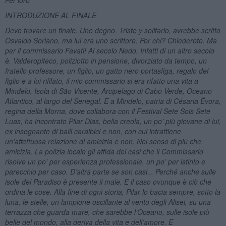
INTRODUZIONE AL FINALE
Devo trovare un finale. Uno degno. Triste y solitario, avrebbe scritto
Osvaldo Soriano, ma lui era uno scrittore. Per chi? Chiederete. Ma
per il commissario Favati! Al secolo Nedo. Infatti di un altro secolo
è. Valderopiteco, poliziotto in pensione, divorziato da tempo, un
fratello professore, un figlio, un gatto nero portasfiga, regalo del
figlio e a lui rifilato, il mio commissario si era rifatto una vita a
Mindelo, Isola di São Vicente, Arcipelago di Cabo Verde, Oceano
Atlantico, al largo del Senegal. E a Mindelo, patria di Césaria Évora,
regina della Morna, dove collabora con il Festival Sete Sois Sete
Luas, ha incontrato Pilar Dias, bella creola, un po’ più giovane di lui,
ex insegnante di balli caraibici e non, con cui intrattiene
un’affettuosa relazione di amicizia e non. Nel senso di più che
amicizia. La polizia locale gli affida dei casi che il Commissario
risolve un po’ per esperienza professionale, un po’ per istinto e
parecchio per caso. D’altra parte se son casi... Perché anche sulle
isole del Paradiso è presente il male. E il caso ovunque è ciò che
ordina le cose. Alla fine di ogni storia, Pilar lo bacia sempre, sotto la
luna, le stelle, un lampione oscillante al vento degli Alisei, su una
terrazza che guarda mare, che sarebbe l’Oceano, sulle isole più
belle del mondo, alla deriva della vita e dell’amore. E