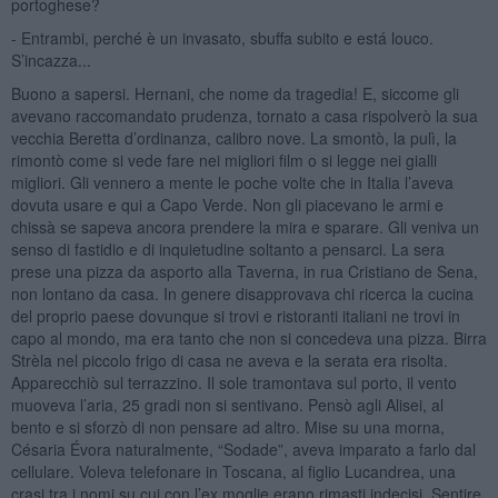
portoghese?
- Entrambi, perché è un invasato, sbuffa subito e está louco.
S’incazza...
Buono a sapersi. Hernani, che nome da tragedia! E, siccome gli
avevano raccomandato prudenza, tornato a casa rispolverò la sua
vecchia Beretta d’ordinanza, calibro nove. La smontò, la pulì, la
rimontò come si vede fare nei migliori film o si legge nei gialli
migliori. Gli vennero a mente le poche volte che in Italia l’aveva
dovuta usare e qui a Capo Verde. Non gli piacevano le armi e
chissà se sapeva ancora prendere la mira e sparare. Gli veniva un
senso di fastidio e di inquietudine soltanto a pensarci. La sera
prese una pizza da asporto alla Taverna, in rua Cristiano de Sena,
non lontano da casa. In genere disapprovava chi ricerca la cucina
del proprio paese dovunque si trovi e ristoranti italiani ne trovi in
capo al mondo, ma era tanto che non si concedeva una pizza. Birra
Strèla nel piccolo frigo di casa ne aveva e la serata era risolta.
Apparecchiò sul terrazzino. Il sole tramontava sul porto, il vento
muoveva l’aria, 25 gradi non si sentivano. Pensò agli Alisei, al
bento e si sforzò di non pensare ad altro. Mise su una morna,
Césaria Évora naturalmente, “Sodade”, aveva imparato a farlo dal
cellulare. Voleva telefonare in Toscana, al figlio Lucandrea, una
crasi tra i nomi su cui con l’ex moglie erano rimasti indecisi. Sentire