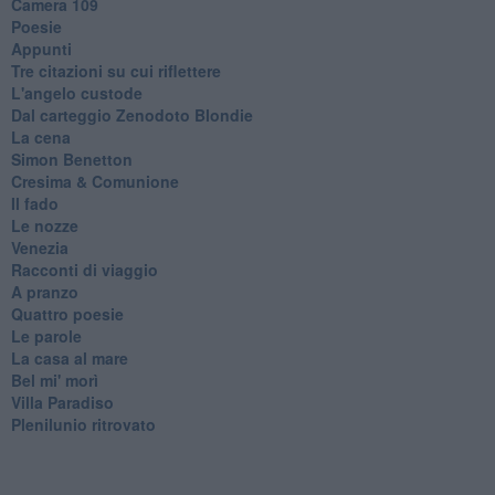
Camera 109
Poesie
Appunti
Tre citazioni su cui riflettere
L'angelo custode
Dal carteggio Zenodoto Blondie
La cena
Simon Benetton
Cresima & Comunione
Il fado
Le nozze
Venezia
Racconti di viaggio
A pranzo
Quattro poesie
Le parole
La casa al mare
Bel mi' morì
Villa Paradiso
Plenilunio ritrovato
Coincidenze e Lorenzana
Poesie e racconti
Un racconto ed una poesia