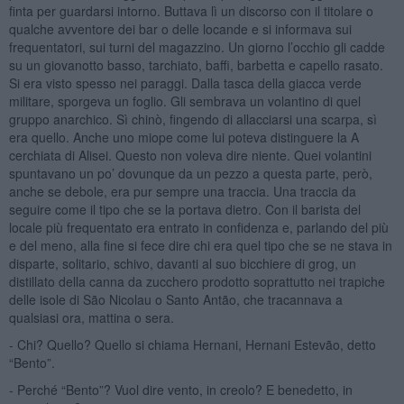
finta per guardarsi intorno. Buttava lì un discorso con il titolare o
qualche avventore dei bar o delle locande e si informava sui
frequentatori, sui turni del magazzino. Un giorno l’occhio gli cadde
su un giovanotto basso, tarchiato, baffi, barbetta e capello rasato.
Si era visto spesso nei paraggi. Dalla tasca della giacca verde
militare, sporgeva un foglio. Gli sembrava un volantino di quel
gruppo anarchico. Sì chinò, fingendo di allacciarsi una scarpa, sì
era quello. Anche uno miope come lui poteva distinguere la A
cerchiata di Alisei. Questo non voleva dire niente. Quei volantini
spuntavano un po’ dovunque da un pezzo a questa parte, però,
anche se debole, era pur sempre una traccia. Una traccia da
seguire come il tipo che se la portava dietro. Con il barista del
locale più frequentato era entrato in confidenza e, parlando del più
e del meno, alla fine si fece dire chi era quel tipo che se ne stava in
disparte, solitario, schivo, davanti al suo bicchiere di grog, un
distillato della canna da zucchero prodotto soprattutto nei trapiche
delle isole di São Nicolau o Santo Antão, che tracannava a
qualsiasi ora, mattina o sera.
- Chi? Quello? Quello si chiama Hernani, Hernani Estevão, detto
“Bento”.
- Perché “Bento”? Vuol dire vento, in creolo? E benedetto, in