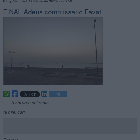
,
Mercoledì
ore 09:59
Blog
19 Febbraio 2020
FINAL Adeus commissario Favati
. —
A chi va e chi resta
Ai miei cari
Per loro