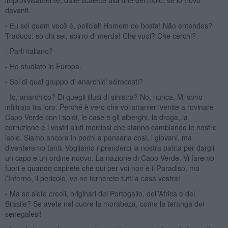
davanti.
- Eu sei quem você é, policial! Homem de bosta! Não entendes?
Traduco: so chi sei, sbirro di merda! Che vuoi? Che cerchi?
- Parli italiano?
- Ho studiato in Europa.
- Sei di quel gruppo di anarchici sciroccati?
- Io, anarchico? Di quegli illusi di sinistra? No, nunca. Mi sono
infiltrato tra loro. Perché è vero che voi stranieri venite a rovinare
Capo Verde con i soldi, le case e gli alberghi, la droga, la
corruzione e i vostri aiuti merdosi che stanno cambiando le nostre
isole. Siamo ancora in pochi a pensarla così, i giovani, ma
diventeremo tanti. Vogliamo riprenderci la nostra patria per dargli
un capo e un ordine nuovo. La nazione di Capo Verde. Vi faremo
fuori e quando capirete che qui per voi non è il Paradiso, ma
l’Inferno, il pericolo, ve ne tornerete tutti a casa vostra!
- Ma se siete creoli, originari del Portogallo, dell’Africa e del
Brasile? Se avete nel cuore la morabeza, come la teranga dei
senegalesi!