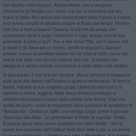
del nipotino nato da poco, Andrea Mario, che proseguiva
l’incertezza di famiglia per i nomi, ma non si ricordava che ore
erano in Italia. Non aveva mai memorizzato bene il prima e il dopo,
anzi aveva cercato di lasciarsi andare al flusso del tempo. Rimase
così fino a tardi a fissare l’Oceano, le barche da pesca che
muovevano verso il largo, l’orizzonte in fuga, la luce rara di una
petroliera -il varco è qui?- fino a che arrivò Pilar, con il sonno, che
lo baciò e gli disse sei un cretino, smetti di sognarmi, lasciami
andare. Invece lui avrebbe ballato con lei tutta la notte, come non
aveva mai fatto, ora che non poteva farlo più. Si svegliò che
piangeva e sentiva freddo, nonostante il caldo della notte stellata.
Si alzò presto, il sole era per sorgere, albe e tramonti si inseguono
sulle isole alla deriva nell’Oceano e quasi si confondono. Si fece la
barba. Indossò la sua maglietta grigia, i jeans blù sformati e la
sahariana chiara, leggera. Nella tasca sinistra portafoglio e
cellulare bilanciavano il peso della pistola nella destra. Il bar era
quello del porto, vicino al magazzino dove partivano le spedizioni di
“Amazzonia”. Ordinò un caffè, una ciofega lunga, prese il giornale.
“Expresso das Ilhas”, un settimanale di Praia, la capitale: “União
Europeia apoia cinco novos projectos em Cabo Verde”. Uno di
questi era promosso dal Festival Sete Sóis Sete Luas, a cui anche
lui aveva collaborato. Il Festival era nato a Pontedera. Suo fratello,