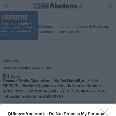
"
Brescia, incendio e
paura nell'Alto Garda:
evacuate decine di
turisti
Indietro
,
Lunedì
ore 17:38
02 Novembre 2020
Editore
Toscana Media Channel srl - Via Dei Martelli, 8 - 50129
FIRENZE - direzione@quinews.net - Numero Iscrizione al
R.O.C: 22105 - ISSN 2974-704X - C.F. e P.Iva: 06207870483 -
Fatturazione Elettronica M5UXCR1
QUInewsAbetone.it -
Do Not Process My Personal