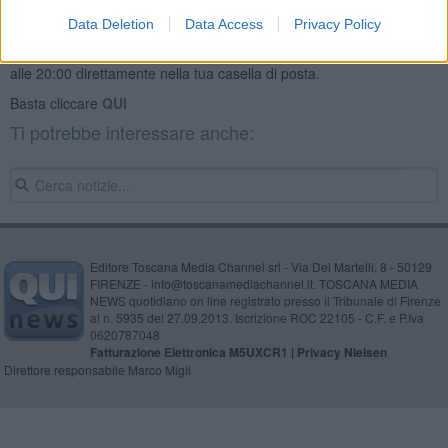
Data Deletion
Data Access
Privacy Policy
Se vuoi leggere le notizie principali della Toscana iscriviti alla
Newsletter QUInews - ToscanaMedia.
Arriva gratis tutti i giorni
alle 20:00 direttamente nella tua casella di posta.
Basta cliccare
QUI
Ti potrebbe interessare anche:
Editore Toscana Media Channel srl - Via Dei Martelli, 8 - 50129
FIRENZE - info@toscanamediachannel.it. TOSCANA MEDIA
NEWS quotidiano on line registrato presso il Tribunale di Firenze
al n. 5935 del 27.09.2013. Iscrizione ROC 22105 - C.F. e P.Iva
0620787048
Fatturazione Elettronica M5UXCR1 |
Privacy Nielsen
Direttore responsabile Marco Migli
Powered by
Aperion.it