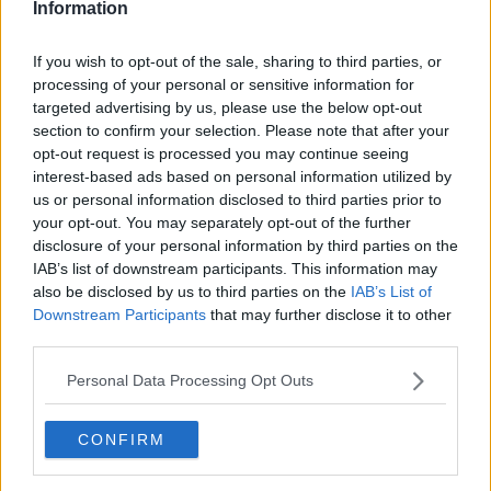
Information
. —
TOSCANA MEDIA CHANNEL SRL è una società di
If you wish to opt-out of the sale, sharing to third parties, or
comunicazione integrata nata dalle esperienze decennali acquisite
processing of your personal or sensitive information for
nei settori della televisione, dell’informazione, della promozione e
targeted advertising by us, please use the below opt-out
del marketing.
section to confirm your selection. Please note that after your
La testata giornalistica
"QUI"
fa parte del network di quotidiani
opt-out request is processed you may continue seeing
locali
QuiNews.net
ed appartiene a
Toscana Media Channel srl
,
interest-based ads based on personal information utilized by
società di comunicazione integrata nata da esperienze decennali
us or personal information disclosed to third parties prior to
acquisite nei settori dell’informazione, della televisione, della
your opt-out. You may separately opt-out of the further
promozione e del marketing.
disclosure of your personal information by third parties on the
IAB’s list of downstream participants. This information may
also be disclosed by us to third parties on the
IAB’s List of
Downstream Participants
that may further disclose it to other
third parties.
La struttura redazionale è formata da giornalisti professionisti,
distribuisce servizi video e produzioni televisive alle reti nazionali ed
Personal Data Processing Opt Outs
alle principali emittenti della regione e contenuti per i portali web.
CONFIRM