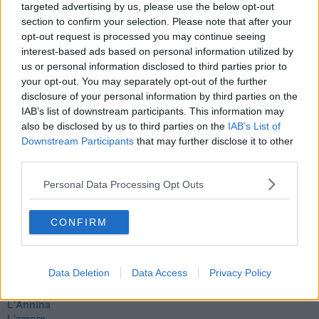
La bufera
targeted advertising by us, please use the below opt-out
Il mago, la pera e il Bar la Posta
section to confirm your selection. Please note that after your
Primavera
opt-out request is processed you may continue seeing
Elogio dell'ombra
interest-based ads based on personal information utilized by
Pensieri
us or personal information disclosed to third parties prior to
Mono logo
your opt-out. You may separately opt-out of the further
Settembre
disclosure of your personal information by third parties on the
Fabrizia
IAB’s list of downstream participants. This information may
​Scilla & Cariddi, un sogno di mezza estate
also be disclosed by us to third parties on the
IAB’s List of
Anna
Downstream Participants
that may further disclose it to other
I pensieri fragili
third parties.
Strada facendo
La pioggia
Personal Data Processing Opt Outs
FINAL Adeus commissario Favati
Il cigno serpente
Le feste comandate
CONFIRM
Il focolare
Giorni.
Di cosa parliamo, quando parliamo d'amore
Data Deletion
Data Access
Privacy Policy
L'ultima età
Il salice
L'Annina
L'amore