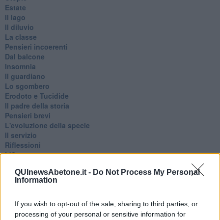
Estate
Il lago
Il diluvio
La classe
Pensieri incoerenti
Dal balcone
Insomnia
Il guardiano
Lo sgombero
Erodoto e Tucidide
Il padre della storia
Pensieri brevi
L'evoluzione della specie
Il servizio
Riflessioni
L'Oscuro
Generazioni
QUInewsAbetone.it -
Do Not Process My Personal
Cristobal
Information
Il paese dei balocchi
Ciò che resta
La balena
If you wish to opt-out of the sale, sharing to third parties, or
Vittorio
processing of your personal or sensitive information for