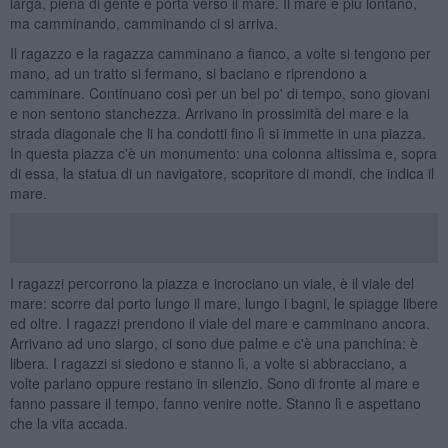
larga, piena di gente e porta verso il mare. Il mare è più lontano,
ma camminando, camminando ci si arriva.
Il ragazzo e la ragazza camminano a fianco, a volte si tengono per
mano, ad un tratto si fermano, si baciano e riprendono a
camminare. Continuano così per un bel po' di tempo, sono giovani
e non sentono stanchezza. Arrivano in prossimità del mare e la
strada diagonale che li ha condotti fino lì si immette in una piazza.
In questa piazza c'è un monumento: una colonna altissima e, sopra
di essa, la statua di un navigatore, scopritore di mondi, che indica il
mare.
I ragazzi percorrono la piazza e incrociano un viale, è il viale del
mare: scorre dal porto lungo il mare, lungo i bagni, le spiagge libere
ed oltre. I ragazzi prendono il viale del mare e camminano ancora.
Arrivano ad uno slargo, ci sono due palme e c'è una panchina: è
libera. I ragazzi si siedono e stanno lì, a volte si abbracciano, a
volte parlano oppure restano in silenzio. Sono di fronte al mare e
fanno passare il tempo, fanno venire notte. Stanno lì e aspettano
che la vita accada.