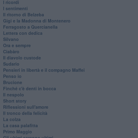
I ricordi
I sentimenti
Il ritorno di Belzeba
Gigi e la Madonna di Montenero
Ferragosto a Quercianella
Lettera con dedica
Silvano
Ora e sempre
Ciabàro
Il diavolo custode
Sudario
Pensieri in libertà e il compagno Maffei
Penso io
Brucione
Finché c'è denti in bocca
Il nespolo
Short story
Riflessioni sull'amore
Il tronco della felicità
La colza
La casa palafitta
Primo Maggio
Gli ultimi saranno ultimi