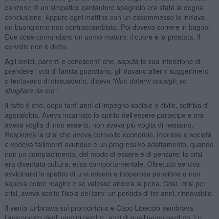
canzone di un simpatico cantautore spagnolo era stata la degna
conclusione. Eppure ogni mattina con un essemmesse le inviava
un buongiorno non contraccambiato. Poi doveva correre in bagno.
Due cose comandano un uomo maturo: il cuore e la prostata. Il
cervello non è detto.
Agli amici, parenti e conoscenti che, saputa la sua intenzione di
prendere i voti di farista guardiano, gli davano alterni suggerimenti
o tentavano di dissuaderlo, diceva
"Non datemi consigli: so
sbagliare da me".
Il fatto è che, dopo tanti anni di impegno sociale e civile, soffriva di
agorafobia. Aveva incarnato lo spirito dell'essere partecipe e ora
aveva voglia di non esserci, non aveva più voglia di nessuno.
Respirava la crisi che aveva coinvolto economie, imprese e società
e vedeva fallimenti ovunque e un progressivo adattamento, quando
non un compiacimento, del modo di essere e di pensare: la crisi
era diventata cultura, etica comportamentale. Oltretutto sentiva
avvicinarsi lo spettro di una misera e inoperosa pensione e non
sapeva come reagire e se valesse ancora la pena. Così, crisi per
crisi, aveva scelto l'isola del faro: un periodo di tre anni, rinnovabile.
Il vento turbinava sul promontorio e Capo Libeccio sembrava
l'avamposto degli uomini perduti, anzi di quell'uomo perduto. Lo