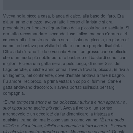
Viveva nella piccola casa, bianca di calce, alla base del faro. Era
già un anno e mezzo, aveva fatto il corso di farista e si era
presentato per il posto di guardiano della piccola isola disabitata. Si
era fatto raccomandare, secondo l'uso italico, ma non c'erano altri
concorrenti e il posto era stato suo. L'isola era piccola, un giorno di
cammino bastava per visitarla tutta e non era proprio disabitata.
Oltre a lui c'erano il fido e vecchio Ronni, un grosso cane meticcio
che è un modo più nobile per dire bastardo e i bastardi sono i cani
migliori. E c'era una gatta nera, a pelo lungo, di nome Sissi del
Lago perché, qualche anno prima, l'aveva trovata, piccola, in riva a
un laghetto, nel continente, dove d'estate andava a fare il bagno.
Fu amore, reciproco, a prima vista: un colpo di fulmine. Cane e
gatta andavano d'accordo, li aveva portati sull'isola per fargli
compagnia.
"
È una tempesta anche la tua dolcezza,/ turbina e non appare,/ e i
suoi riposi sono anche pi
ù rari"
. Aveva il volto di un sorriso
arrendevole e un décolleté da far dimenticare la tristezza di
qualsiasi tramonto, ma le cose vanno come vanno.
"
È un mondo
difficile e vita intensa, felicit
à a momenti e futuro incerto...E nostra
piccola vita e nostro grande cuore...Me cago en el amor"
. Questa