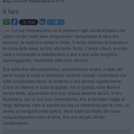
,
Giovedì
ore 07:00
Blog
01 Ottobre 2015
Il faro
. —
"La tua irrequietudine mi fa pensare/ agli uccelli di passo che
urtano ai fari/ nelle sere tempestose"
, tempestosa la sera era
davvero, la notte era scesa in fretta. Il vento sferzava le imposte e
le mura della casa, su fino alla torre. Sotto, il mare urlava, le onde
nere e increspate si abbattevano a due a due sulla scogliera,
spumeggiando, rischiarate dalla luce del faro.
Era salito fino alla piattaforma, centottantatre scalini, il sibilo del
vento lungo la scala a chiocciola metteva i brividi. Controllava che
tutto funzionasse bene: la lanterna si era accesa regolarmente.
C'era un allarme in caso di guasto, ma in questa notte illune e
senza stelle, apprensivo com'era, voleva esserne sicuro. Il faro
illuminava, con la sua luce intermittente, fino a trentasei miglia al
largo dell'isola, oltre le secche ed era un riferimento per le rotte, un
avviso ai naviganti nella bufera. Venti metri sul livello del mare,
cinquantaquattro metri di torre, era uno dei più alti del
mediterraneo.