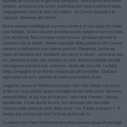
sfumato all'orizzonte in giornate particolari. Allora sembrava meno
lontano, sembrava che anche quell'isola del mare e dell'aria fosse
"migrabonda"
come le altre più celebri:
"la Corsica dorsuta o la
Capraia".
Andasse alla deriva.
Aveva spesso nostalgia di una terra ferma e di una casa che fosse
una famiglia, di una vita che avrebbe potuto essere e non era stata,
una vita ferma. Ma purtroppo o per fortuna
"gli esseri animati si
muovono da se stessi"
. Aveva nostalgia della passione che l'aveva
sorretto e dell'amore che l'aveva perduto. Resisteva, anche se
c'era chi scriveva che
"resistere non serve a niente"
, conviveva con
se', pensava a voce alta, parlava da solo. Aveva nostalgia dei figli
che sapeva grandi ormai, autonomi, dediti alle loro vite. La figlia
della compagna di un tempo andava già all'Università. Chattava
ogni tanto con loro, quando la malinconia colpiva di più.
Leggeva, aveva un Kindle e scaricava i libri che voleva, ma un po'
di libri se li era portati: aveva nostalgia anche della carta. Scriveva
racconti brevi, di più non gli riusciva:
"non c'era il tempo",
diceva,
sorridendo. Forse anche lui era "
tra i fortunati che han visto
l'aurora/ sulle isole pi
ù belle della terra",
ma
"il sole si levava"
e
"il
tempo era vecchio per loro"
e forse anche per lui.
La secca che il faro rischiarava era stata spesso causa di naufragi