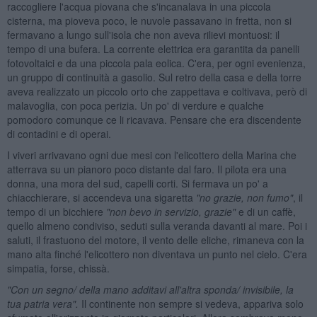
raccogliere l'acqua piovana che s'incanalava in una piccola
cisterna, ma pioveva poco, le nuvole passavano in fretta, non si
fermavano a lungo sull'isola che non aveva rilievi montuosi: il
tempo di una bufera. La corrente elettrica era garantita da panelli
fotovoltaici e da una piccola pala eolica. C'era, per ogni evenienza,
un gruppo di continuità a gasolio. Sul retro della casa e della torre
aveva realizzato un piccolo orto che zappettava e coltivava, però di
malavoglia, con poca perizia. Un po' di verdure e qualche
pomodoro comunque ce li ricavava. Pensare che era discendente
di contadini e di operai.
I viveri arrivavano ogni due mesi con l'elicottero della Marina che
atterrava su un pianoro poco distante dal faro. Il pilota era una
donna, una mora del sud, capelli corti. Si fermava un po' a
chiacchierare, si accendeva una sigaretta
"no grazie, non fumo"
, il
tempo di un bicchiere
"non bevo in servizio, grazie"
e di un caffè,
quello almeno condiviso, seduti sulla veranda davanti al mare. Poi i
saluti, il frastuono del motore, il vento delle eliche, rimaneva con la
mano alta finché l'elicottero non diventava un punto nel cielo. C'era
simpatia, forse, chissà.
"Con un segno/ della mano additavi all'altra sponda/ invisibile, la
tua patria vera".
Il continente non sempre si vedeva, appariva solo