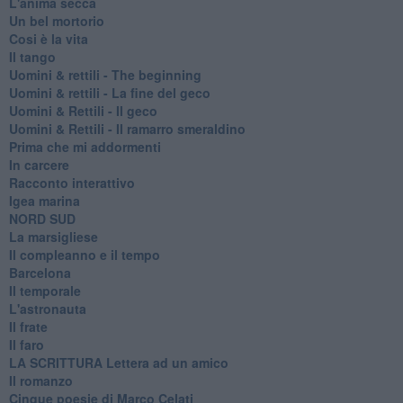
L'anima secca
Un bel mortorio
Cosi è la vita
Il tango
​Uomini & rettili - The beginning
​Uomini & rettili - La fine del geco
Uomini & Rettili - Il geco
Uomini & Rettili - Il ramarro smeraldino
Prima che mi addormenti
In carcere
Racconto interattivo
Igea marina
​NORD SUD
La marsigliese
Il compleanno e il tempo
Barcelona
Il temporale
L'astronauta
Il frate
Il faro
​LA SCRITTURA Lettera ad un amico
Il romanzo
Cinque poesie di Marco Celati