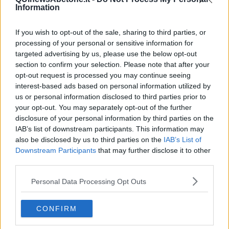
Lucio
Information
PRIMO
Sogni & incubi
Accidenti all’amore
If you wish to opt-out of the sale, sharing to third parties, or
Protezione civile
processing of your personal or sensitive information for
Walter
targeted advertising by us, please use the below opt-out
Appunti per l'inverno
section to confirm your selection. Please note that after your
Il muro di Baj
opt-out request is processed you may continue seeing
Biografia emotiva
interest-based ads based on personal information utilized by
La tempesta e altro
us or personal information disclosed to third parties prior to
Umani
your opt-out. You may separately opt-out of the further
I bolidi
disclosure of your personal information by third parties on the
Parole
IAB’s list of downstream participants. This information may
Amarezza
also be disclosed by us to third parties on the
IAB’s List of
Colpa & merito
Downstream Participants
that may further disclose it to other
Vento
third parties.
​LA PANCHINA ROSSA Requiem per il Commissario
Ospedali del cuore
Personal Data Processing Opt Outs
Coraçào
Charlie
Il telefono del vento
CONFIRM
Testamento & Commiato
Poeta