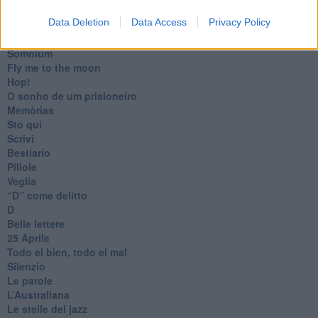
​La colpa - Memorie del commissario
Data Deletion
Data Access
Privacy Policy
Autunno
Gracias a la vida
Somnium
Fly me to the moon
Hop!
O sonho de um prisioneiro
Memòrias
Sto qui
Scrivi
Bestiario
Pillole
Veglia
​“D” come delitto
D
Belle lettere
25 Aprile
Todo el bien, todo el mal
Silenzio
Le parole
​L’Australiana
Le stelle del jazz