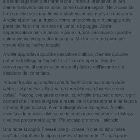
e dell'annegamento di marinai che il mare si prendeva: le loro
anime restavano senza pace, come i corpi insepolti. Nella casa sul
faro qualche sera una finestra sbatteva senza motivo o una porta.
A volte si sentiva un fruscio, come un picchiettare di pioggia sulle
pareti del faro, ma non era né vento, né pioggia. Allora
apparecchiava per un posto in più e i rumori cessavano: qualche
anima aveva bisogno di compagnia. Ma forse erano paranoie
dovute alla solitudine forzata.
A volte approdava qualche pescatore d'altura, d'estate qualche
natante di villeggianti spinti fin là, in mare aperto. Saluti e
conversazioni di cortesia: un misto di piacere dell'incontro e di
desiderio del commiato.
"Forse/ ti salva un amuleto che tu tieni/ vicino alla matita delle
labbra,/ al piumino, alla lima: un topo bianco,/ d'avorio; e cos
ì
esisti!".
Raccoglieva sassi colorati, conchiglie preziose e rare, legni
contorti che il mare levigava e restituiva in forme strane e ne faceva
ornamenti per la casa. A volte disegnava e dipingeva. A volte
ascoltava la musica, diversa se intendeva assecondare la tristezza
o voleva procurarsi allegria. Più spesso preferiva il silenzio.
Una notte si sognò Pavese che gli chiese in che confino fosse
capitato, sbrattava la pipa e ripeteva tristemente:
"La mia parte