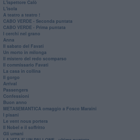
L'ispettore Calò
L'isola
A teatro a teatro !
CABO VERDE - Seconda puntata
CABO VERDE - Prima puntata
I cerchi nel grano
Anna
Il sabato del Favati
Un morto in milonga
Il mistero del redo scomparso
Il commissario Favati
La casa in collina
Il gorgo
Arrival
Passengers
Confessioni
Buon anno
METASEMANTICA omaggio a Fosco Maraini
I pisani
Le vent nous portera
Il Nobel e il soffritto
Gli umani
LA VITA E' UN PALLONE - ultima puntata