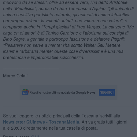
muovono da se stessi", oltre ad essere vero, l'ha detto Aristotele
nella "Metafisica", ripreso da San Tommaso d'Aquino: "gli animati di
anima sensitiva per istinto naturale, gli animati di anima intellettiva
per propria azione: la volont
à, infatti, pu
ò volere o non volere";
è
comparso anche in "Tempi glaciali" di Fred Vargas. La canzone "Me
cago en el amor"
è di Tonino Carotone e l'aforisma sui consigli di
Dino Segre, il geniale e purtroppo fascistone e delatore Pitigrilli.
"Resistere non serve a niente" l'ha scritto Walter Siti. Mettere
insieme "arbitraria mente" queste cose diversissime
è una mia
pretestuosa e imperdonabile sciocchezza.
_______________________
Marco Celati
Se vuoi leggere le notizie principali della Toscana iscriviti alla
Newsletter QUInews - ToscanaMedia.
Arriva gratis tutti i giorni
alle 20:00 direttamente nella tua casella di posta.
Basta cliccare
QUI