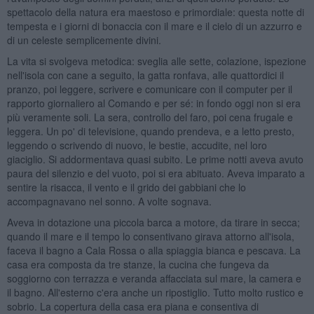
spettacolo della natura era maestoso e primordiale: questa notte di
tempesta e i giorni di bonaccia con il mare e il cielo di un azzurro e
di un celeste semplicemente divini.
La vita si svolgeva metodica: sveglia alle sette, colazione, ispezione
nell'isola con cane a seguito, la gatta ronfava, alle quattordici il
pranzo, poi leggere, scrivere e comunicare con il computer per il
rapporto giornaliero al Comando e per sé: in fondo oggi non si era
più veramente soli. La sera, controllo del faro, poi cena frugale e
leggera. Un po' di televisione, quando prendeva, e a letto presto,
leggendo o scrivendo di nuovo, le bestie, accudite, nel loro
giaciglio. Si addormentava quasi subito. Le prime notti aveva avuto
paura del silenzio e del vuoto, poi si era abituato. Aveva imparato a
sentire la risacca, il vento e il grido dei gabbiani che lo
accompagnavano nel sonno. A volte sognava.
Aveva in dotazione una piccola barca a motore, da tirare in secca;
quando il mare e il tempo lo consentivano girava attorno all'isola,
faceva il bagno a Cala Rossa o alla spiaggia bianca e pescava. La
casa era composta da tre stanze, la cucina che fungeva da
soggiorno con terrazza e veranda affacciata sul mare, la camera e
il bagno. All'esterno c'era anche un ripostiglio. Tutto molto rustico e
sobrio. La copertura della casa era piana e consentiva di