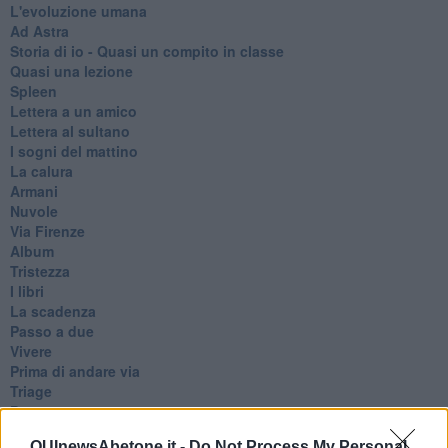
L'evoluzione umana
Ad Astra
Storia di io - Quasi un compito in classe
Quasi una lezione
Spleen
Lettera a un amico
Lettera al sultano
I sogni del mattino
La calura
Armani
Nuvole
Via Firenze
Album
Tristezza
I libri
La scadenza
Passo a due
Vivere
Prima di andare via
Triage
Persona
Relitti
QUInewsAbetone.it -
Do Not Process My Personal