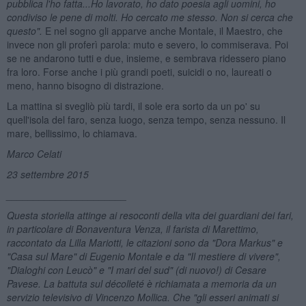
pubblica l'ho fatta...Ho lavorato, ho dato poesia agli uomini, ho
condiviso le pene di molti. Ho cercato me stesso. Non si cerca che
questo".
E nel sogno gli apparve anche Montale, il Maestro, che
invece non gli proferì parola: muto e severo, lo commiserava. Poi
se ne andarono tutti e due, insieme, e sembrava ridessero piano
fra loro. Forse anche i più grandi poeti, suicidi o no, laureati o
meno, hanno bisogno di distrazione.
La mattina si svegliò più tardi, il sole era sorto da un po' su
quell'isola del faro, senza luogo, senza tempo, senza nessuno. Il
mare, bellissimo, lo chiamava.
Marco Celati
23 settembre 2015
______________________
Questa storiella attinge ai resoconti della vita dei guardiani dei fari,
in particolare di Bonaventura Venza, il farista di Marettimo,
raccontato da Lilla Mariotti, le citazioni sono da "Dora Markus" e
"Casa sul Mare" di Eugenio Montale e da "Il mestiere di vivere",
"Dialoghi con Leuc
ò" e "I mari del sud" (di nuovo!) di Cesare
Pavese. La battuta sul d
écollet
é
è richiamata a memoria da un
servizio televisivo di Vincenzo Mollica. Che "gli esseri animati si