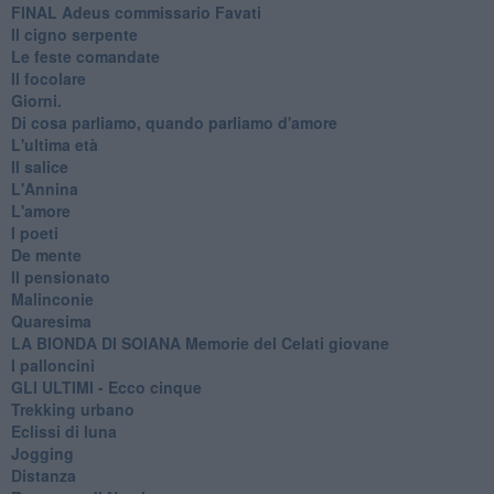
FINAL Adeus commissario Favati
Il cigno serpente
Le feste comandate
Il focolare
Giorni.
Di cosa parliamo, quando parliamo d'amore
L'ultima età
Il salice
L'Annina
L'amore
I poeti
De mente
Il pensionato
Malinconie
Quaresima
LA BIONDA DI SOIANA Memorie del Celati giovane
I palloncini
GLI ULTIMI - Ecco cinque
Trekking urbano
Eclissi di luna
Jogging
Distanza