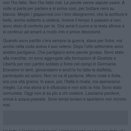
non l’ho fatto. Non l’ho fatto mai. Le parole vanno sapute usare. A
volte si parla per parlare e si scrive così, per buttare nero su
bianco. Meglio i giapponesi con i loro ideogrammi, che la scrittura è
bella, anche soltanto a vedersi. Invece il tempo è passato e non
sono stato di conforto per te. Ora avrai il cuore e la testa altrove e
io continuo ad amarti a modo mio e provo devozione.
Quando sono partito c’era sempre la guerra, stava per finire, ma
anche nella coda aveva il suo veleno. Dopo l’otto settembre sono
andato partigiano. Che partigiano sono parole grosse. Sono stato
alla macchia, mi sono aggregato alle formazioni di Giustizia e
Libertà per non partire soldato o finire nei campi in Germania.
Eravamo in tanti, giovanissimi e anch’io ho fatto la staffetta,
partecipato ad azioni. Non mi va di parlarne. Meno male è finita,
era una vita grama. In pace, poi, l’Italia è rinata, ma speravamo
meglio. La mia storia si è offuscata e non solo la mia. Sono stato
comunista. Oggi non si sa più a chi credere. Lasciamo perdere,
ormai è acqua passata. Sono tempi lontani e speriamo non tornino
mai.
Ho fatto e lasciato tanti lavori, come succede con le cose della vita,