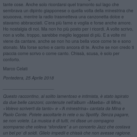
tante cose. Anche solo ricordarsi quel tramonto sul lago che
sembrava un dipinto giapponese o quella volta della minestrina che
scuoceva, mentre la radio trasmetteva una canzonetta dolce e
stavamo abbracciati. C’era più fame e voglia e forse anche amore.
Ho nostalgia di noi. Ma non ho più posto per i ricordi. A volte scrivo,
non a volte, troppo, sarebbe meglio leggessi di più. E a volte mi
viene da cantare, anche se non ho una bella voce come te e sono
stonato. Ma forse scrivo e canto ancora di te. Anche se non credo ti
piaccia come scrivo o come canto. Chissà, scusa, è solo per
conforto.
Marco Celati
Pontedera, 25 Aprile 2018
_____________________
Questo raccontino, al solito lamentoso e intimista, è stato ispirato
da due belle canzoni, contenute nell’album «Maeba» di Mina,
«Volevo scriverti da tanto» e «’A minestrina» cantata da Mina e
Paolo Conte. Potete ascoltarle in rete o su Spotify. Senza pagare,
se non volete. La musica è di tutti, mi disse un compagno
scomparso che voleva “sfondare” a un concerto Jazz che costava
un bel po’ di soldi. Glielo impedii e chissà che non avesse ragione.