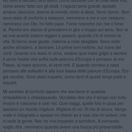
come avevo fatto con gli studi. I ragazzi sono grandi, sposati,
amano, lavorano, stanno al mondo come si deve. Sono nonno. Non
sono stato di conforto a nessuno, nemmeno a me e con nessuno,
nemmeno con Dio, ho fatto pace. Forse neanche con me o forse
sì. Perché ero stanco di prendermi in giro o troppo sul serio. Non si
sa mai quanto essere leggeri o pesanti, quando c’è di mezzo la
vita. Si fanno cose giuste, insieme a cose sbagliate. Sono stato
anche all’estero, a lavorare. Le prime torri eoliche, sul mare del
nord. Quando ero lassù in cima, vedevo quel mare grigio e sentivo
il vento freddo che soffia sulle pianure d’Europa e pensavo al mio
Paese, al mare azzurro, ai venti miti. E quando tornavo a casa
pensavo alle solitudini e alla luce bassa delle pianure d’Europa. Ero
già vecchio. Sono stato inquieto, come tanti di questi tempi piatti e
inquieti.
Mi sarebbe di conforto sapere che stai bene in qualche
chissàddove o chissàquando. Vorrebbe dire che il tempo non tutto
invano è trascorso e così noi. Quei viaggi, quelle foto in posa per
lasciarci un ricordo migliore. Migliore di noi. Di me di sicuro. Vengo
male in fotografia e spesso mi chiedo se è così che mi vedevi, che
ci vede la gente. Non ho mai imparato a sorridere. A comando,
voglio dire, nemmeno quando avevo una bocca più presentabile.