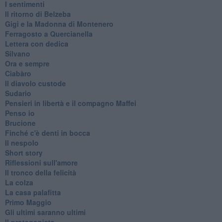
I sentimenti
Il ritorno di Belzeba
Gigi e la Madonna di Montenero
Ferragosto a Quercianella
Lettera con dedica
Silvano
Ora e sempre
Ciabàro
Il diavolo custode
Sudario
Pensieri in libertà e il compagno Maffei
Penso io
Brucione
Finché c'è denti in bocca
Il nespolo
Short story
Riflessioni sull'amore
Il tronco della felicità
La colza
La casa palafitta
Primo Maggio
Gli ultimi saranno ultimi
Il protagonista