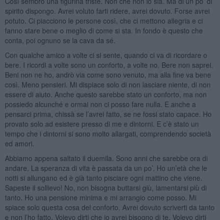
Così sembro una figurina triste. Non che non lo sia. Ma di un po’ di
spirito dispongo. Avrei voluto farti ridere, avrei dovuto. Forse avrei
potuto. Ci piacciono le persone così, che ci mettono allegria e ci
fanno stare bene o meglio di come si sta. In fondo è questo che
conta, poi ognuno se la cava da sé.
Con qualche amico a volte ci si sente, quando ci va di ricordare o
bere. I ricordi a volte sono un conforto, a volte no. Bere non saprei.
Beni non ne ho, andrò via come sono venuto, ma alla fine va bene
così. Meno pensieri. Mi dispiace solo di non lasciare niente, di non
essere di aiuto. Anche questo sarebbe stato un conforto, ma non
possiedo alcunché e ormai non ci posso fare nulla. E anche a
pensarci prima, chissà se l’avrei fatto, se ne fossi stato capace. Ho
provato solo ad esistere presso di me e dintorni. E c’è stato un
tempo che i dintorni si sono molto allargati, comprendendo società
ed amori.
Abbiamo appena saltato il duemila. Sono anni che sarebbe ora di
andare. La speranza di vita è passata da un po’. Ho un’età che le
notti si allungano ed è già tanto pisciare ogni mattino che viene.
Sapeste il sollievo! No, non bisogna buttarsi giù, lamentarsi più di
tanto. Ho una pensione minima e mi arrangio come posso. Mi
spiace solo questa cosa del conforto. Avrei dovuto scriverti da tanto
e non l’ho fatto. Volevo dirti che io avrei bisogno di te. Volevo dirti