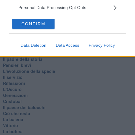
Il lago
Personal Data Processing Opt Outs
Il diluvio
La classe
Pensieri incoerenti
CONFIRM
Dal balcone
Insomnia
Il guardiano
Data Deletion
Data Access
Privacy Policy
Lo sgombero
Erodoto e Tucidide
Il padre della storia
Pensieri brevi
L'evoluzione della specie
Il servizio
Riflessioni
L'Oscuro
Generazioni
Cristobal
Il paese dei balocchi
Ciò che resta
La balena
Vittorio
La bufera