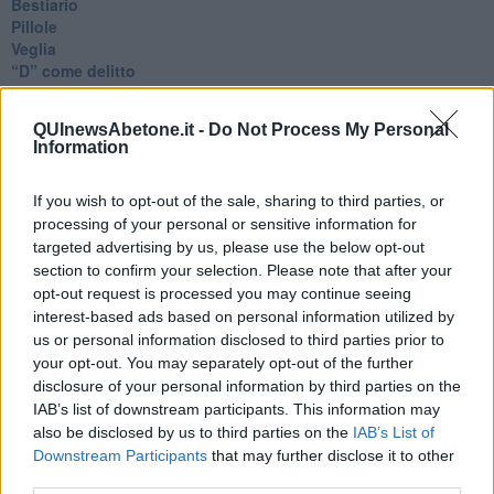
Bestiario
Pillole
Veglia
​“D” come delitto
D
Belle lettere
QUInewsAbetone.it -
Do Not Process My Personal
25 Aprile
Information
Todo el bien, todo el mal
Silenzio
If you wish to opt-out of the sale, sharing to third parties, or
Le parole
​L’Australiana
processing of your personal or sensitive information for
Le stelle del jazz
targeted advertising by us, please use the below opt-out
Vita & morte
section to confirm your selection. Please note that after your
Auguri
opt-out request is processed you may continue seeing
Moro
interest-based ads based on personal information utilized by
Passanti
us or personal information disclosed to third parties prior to
Continuando, la nonna e il carretto
your opt-out. You may separately opt-out of the further
Metaverso smart
disclosure of your personal information by third parties on the
Fiamme
IAB’s list of downstream participants. This information may
Anzi
also be disclosed by us to third parties on the
IAB’s List of
Confessioni autoreferenziali
Downstream Participants
that may further disclose it to other
Utopie
third parties.
Estate