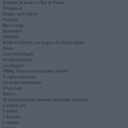
Il mago, la pera e il Bar la Posta
Primavera
Elogio dell'ombra
Pensieri
Mono logo
Settembre
Fabrizia
​Scilla & Cariddi, un sogno di mezza estate
Anna
I pensieri fragili
Strada facendo
La pioggia
FINAL Adeus commissario Favati
Il cigno serpente
Le feste comandate
Il focolare
Giorni.
Di cosa parliamo, quando parliamo d'amore
L'ultima età
Il salice
L'Annina
L'amore
I poeti