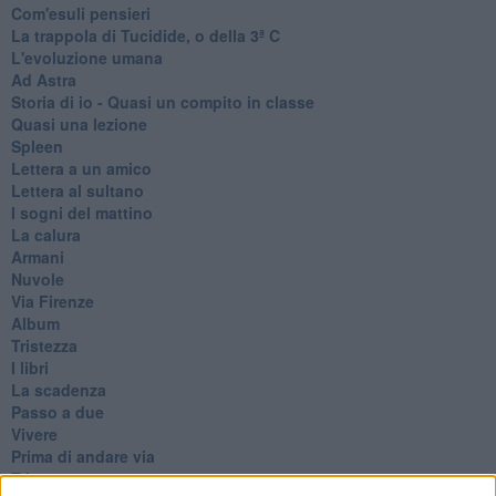
Com'esuli pensieri
La trappola di Tucidide, o della 3ª C
L'evoluzione umana
Ad Astra
Storia di io - Quasi un compito in classe
Quasi una lezione
Spleen
Lettera a un amico
Lettera al sultano
I sogni del mattino
La calura
Armani
Nuvole
Via Firenze
Album
Tristezza
I libri
La scadenza
Passo a due
Vivere
Prima di andare via
Triage