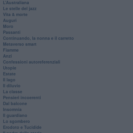
​L’Australiana
Le stelle del jazz
Vita & morte
Auguri
Moro
Passanti
Continuando, la nonna e il carretto
Metaverso smart
Fiamme
Anzi
Confessioni autoreferenziali
Utopie
Estate
Il lago
Il diluvio
La classe
Pensieri incoerenti
Dal balcone
Insomnia
Il guardiano
Lo sgombero
Erodoto e Tucidide
Il padre della storia