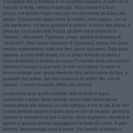
e si capisce che ci troviamo in un quartiere popolare. A volte c’è un
mercato di frutta, verdura e formaggi. Roba buona e a buon
prezzo, ma sempre troppo cara per me, che chiedo gli avanzi del
giorno. Ci sono delle opere d’arte di metallo, color ruggine, non so
che significano, ma sono gradevoli a vedersi. In fondo alla piazza, a
chiusura, c’è la sede della Polizia, gli sbirri che ti chiedono di
"favorire" i documenti. Favorisca, prego, sembra la Gradisca di
"Amarcord". Però danno sicurezza. E comunque, diceva mio padre,
vecchio sessantottino: male non fare, paura non avere. Dalla parte
opposta, sul lato della strada, c’è un antico fontanile in pietra a
forma di obelisco e accanto un nuovo Fontanello dove tutti vanno a
prendere l’acqua e si può bere. A volte mi ci riparo, mi siedo in
terra e rimango così: senza niente da dire, senza niente da fare, a
guardare che spiove. Sul retro qualcuno ha scritto
“
No, non mi
lasciare”
. L’amore fa questo effetto alle persone.
Le panchine sono quelle ondulate, fatte di listelli di legno
consumato e scuro. Sono comode, si può stare seduti senza
sentire dolore alla schiena, noi che soffriamo il mal di vita. E se non
ci sono persone accanto e quasi sempre non ce ne sono -perché le
persone si scansano tra loro e da me- allora si possono stendere le
gambe e riposare sdraiati, appoggiando la testa allo zaino. A volte
dormire. Nei pomeriggi oziosi d’estate, che l’asfalto è rovente o