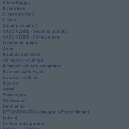
Primo Maggio
Il cameriere
L'ispettore Calò
L'isola
A teatro a teatro !
CABO VERDE - Seconda puntata
CABO VERDE - Prima puntata
I cerchi nel grano
Anna
Il sabato del Favati
Un morto in milonga
Il mistero del redo scomparso
Il commissario Favati
La casa in collina
Il gorgo
Arrival
Passengers
Confessioni
Buon anno
METASEMANTICA omaggio a Fosco Maraini
I pisani
Le vent nous portera
Il Nobel e il soffritto