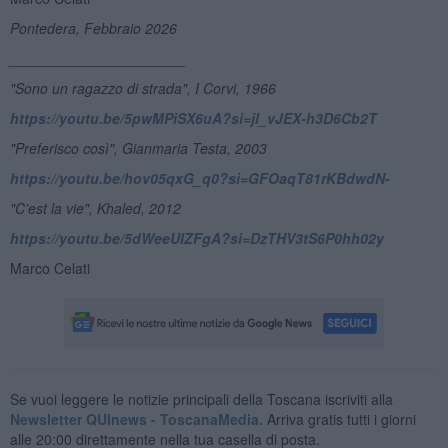
Pontedera, Febbraio 2026
______________________
"Sono un ragazzo di strada", I Corvi, 1966
https://youtu.be/5pwMPiSX6uA?si=jl_vJEX-h3D6Cb2T
"Preferisco così", Gianmaria Testa, 2003
https://youtu.be/hov05qxG_q0?si=GFOaqT81rKBdwdN-
"C’est la vie", Khaled, 2012
https://youtu.be/5dWeeUIZFgA?si=DzTHV3tS6P0hh02y
Marco Celati
Se vuoi leggere le notizie principali della Toscana iscriviti alla
Newsletter QUInews - ToscanaMedia.
Arriva gratis tutti i giorni
alle 20:00 direttamente nella tua casella di posta.