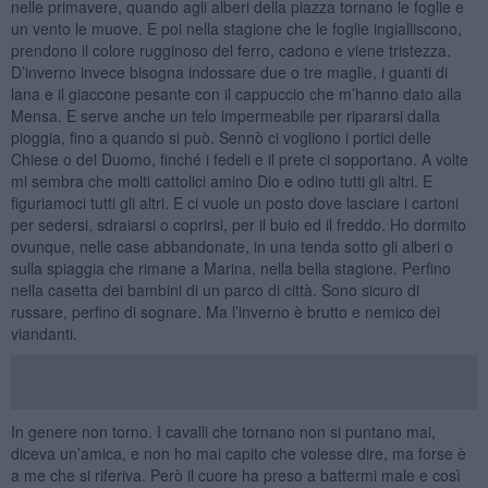
nelle primavere, quando agli alberi della piazza tornano le foglie e
un vento le muove. E poi nella stagione che le foglie ingialliscono,
prendono il colore rugginoso del ferro, cadono e viene tristezza.
D’inverno invece bisogna indossare due o tre maglie, i guanti di
lana e il giaccone pesante con il cappuccio che m’hanno dato alla
Mensa. E serve anche un telo impermeabile per ripararsi dalla
pioggia, fino a quando si può. Sennò ci vogliono i portici delle
Chiese o del Duomo, finché i fedeli e il prete ci sopportano. A volte
mi sembra che molti cattolici amino Dio e odino tutti gli altri. E
figuriamoci tutti gli altri. E ci vuole un posto dove lasciare i cartoni
per sedersi, sdraiarsi o coprirsi, per il buio ed il freddo. Ho dormito
ovunque, nelle case abbandonate, in una tenda sotto gli alberi o
sulla spiaggia che rimane a Marina, nella bella stagione. Perfino
nella casetta dei bambini di un parco di città. Sono sicuro di
russare, perfino di sognare. Ma l’inverno è brutto e nemico dei
viandanti.
In genere non torno. I cavalli che tornano non si puntano mai,
diceva un’amica, e non ho mai capito che volesse dire, ma forse è
a me che si riferiva. Però il cuore ha preso a battermi male e così