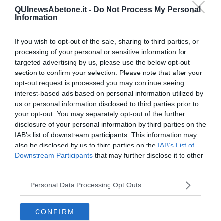
Persona
QUInewsAbetone.it -
Do Not Process My Personal
Relitti
Information
Lucio
PRIMO
Sogni & incubi
If you wish to opt-out of the sale, sharing to third parties, or
Accidenti all’amore
processing of your personal or sensitive information for
Protezione civile
targeted advertising by us, please use the below opt-out
Walter
section to confirm your selection. Please note that after your
Appunti per l'inverno
opt-out request is processed you may continue seeing
Il muro di Baj
interest-based ads based on personal information utilized by
Biografia emotiva
us or personal information disclosed to third parties prior to
La tempesta e altro
your opt-out. You may separately opt-out of the further
Umani
disclosure of your personal information by third parties on the
I bolidi
IAB’s list of downstream participants. This information may
Parole
also be disclosed by us to third parties on the
IAB’s List of
Amarezza
Downstream Participants
that may further disclose it to other
Colpa & merito
third parties.
Vento
​LA PANCHINA ROSSA Requiem per il Commissario
Personal Data Processing Opt Outs
Ospedali del cuore
Coraçào
Charlie
CONFIRM
Il telefono del vento