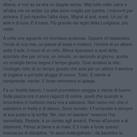
diceva, e non so se era un doppio senso. Misi tutto nello zaino e
all’alba me ne andai. Le albe sono meglio per partire, i tramonti per
arrivare. E poi ripartire l’alba dopo. Migrai al sud, scesi. Un po’ di
sole e di luce. E il mare. Più grande dei laghi della Lunigiana, più
caldo.
A volte uno sguardo mi ricordava qualcosa. Oppure mi bastavano
l’onda di una riva, un paese di sassi e mattoni, l’ombra di un albero
sotto il sole, il muro di un orto. Allora ripensavo a quel detto
scontato che per un’ora, un minuto, un secondo al giorno, anche
un orologio fermo segna il tempo giusto. Così andava la vita:
l’orologio rotto di un tempo guasto che solo per un attimo ti sembra
di cogliere e poi tutto sfugge di nuovo. Tutto. E niente si
comprende, niente. E forse nemmeno si spiega.
Fa un freddo becco. I nuvoli promettono pioggia e niente di buono.
Sulla piazza ora ci sono ragazzi di colore, quelli che quando si
incontrano ci mettono mezz’ora a salutarsi. Non come noi, che ci
salutiamo in fretta e di sbieco. Sono tornato, il Fontanello è sempre
al suo posto e la scritta
“
No, non mi lasciare”
nessuno l’ha
cancellata. Resiste, è un avviso agli amanti. Penso all’amore e al
disamore. Penso al bene e al male. E il male è forse questo:
mancanza di disciplina.
“
Io sono indisciplinato”
, da bambino la