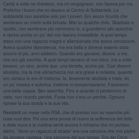
Carità a volte ne chiedevo, ma mi vergognavo, non faceva per me.
Preferivo i buoni che mi davano al Centro di Solidarietà. La
solidarietà non sarebbe solo per i poveri. Ero secco ricucito che
sembravo un merlo sulla brinata. Misi su qualche chilo. Sbarbato e
ripulito, non sembravo più nemmeno io, a guardarmi allo specchio
e ripresi anche un po’ del mio fascino irresistibile. A quel tempo
stavo con una ragazza magra e allampanata che avevo conosciuto.
Aveva qualche dipendenza, ma era bella e doveva esserlo stata
ancora di più, anni addietro. Quando ero giovane, diceva: a me,
che ero già vecchio. A quei tempi cercavo di non bere, ma a volte
bevevo, un vino, anche due, una birretta, anche più. Così divenni
alcolista, ma la mia ubriachezza non era grave e molesta, quando
ero ubriaco lo ero di tristezza. Io, lievemente alcolista e triste, lei,
un po’ tossica e euforica, insieme ci compensavamo. Facevamo
una bella coppia. Ben assortita. Fino a quando ci perdemmo di
vista, non ricordo perché. Forse non c’era un perché. Ognuno
riprese la sua strada e la sua vita.
Resistetti un mese nella RSA, che di preciso non so neanche più
cosa vuol dire. Poi una sera provai di nuovo la sofferenza del tetto
e delle mura e la mattina sentii ancora il richiamo che mi portavo
dietro.
“
Sono un ragazzo di strada”
era una canzone che mio padre
da giovane cantava. Una canzone del suo tempo. Era dei Corvi,