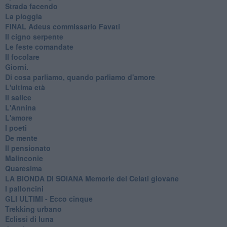
Strada facendo
La pioggia
FINAL Adeus commissario Favati
Il cigno serpente
Le feste comandate
Il focolare
Giorni.
Di cosa parliamo, quando parliamo d'amore
L'ultima età
Il salice
L'Annina
L'amore
I poeti
De mente
Il pensionato
Malinconie
Quaresima
LA BIONDA DI SOIANA Memorie del Celati giovane
I palloncini
GLI ULTIMI - Ecco cinque
Trekking urbano
Eclissi di luna