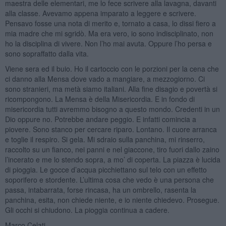
maestra delle elementari, me lo fece scrivere alla lavagna, davanti
alla classe. Avevamo appena imparato a leggere e scrivere.
Pensavo fosse una nota di merito e, tornato a casa, lo dissi fiero a
mia madre che mi sgridò. Ma era vero, io sono indisciplinato, non
ho la disciplina di vivere. Non l’ho mai avuta. Oppure l’ho persa e
sono sopraffatto dalla vita.
Viene sera ed il buio. Ho il cartoccio con le porzioni per la cena che
ci danno alla Mensa dove vado a mangiare, a mezzogiorno. Ci
sono stranieri, ma metà siamo italiani. Alla fine disagio e povertà si
ricompongono. La Mensa è della Misericordia. E in fondo di
misericordia tutti avremmo bisogno a questo mondo. Credenti in un
Dio oppure no. Potrebbe andare peggio. E infatti comincia a
piovere. Sono stanco per cercare riparo. Lontano. Il cuore arranca
e toglie il respiro. Si gela. Mi sdraio sulla panchina, mi rinserro,
raccolto su un fianco, nei panni e nel giaccone, tiro fuori dallo zaino
l’incerato e me lo stendo sopra, a mo’ di coperta. La piazza è lucida
di pioggia. Le gocce d’acqua picchiettano sul telo con un effetto
soporifero e stordente. L’ultima cosa che vedo è una persona che
passa, intabarrata, forse rincasa, ha un ombrello, rasenta la
panchina, esita, non chiede niente, e io niente chiedevo. Prosegue.
Gli occhi si chiudono. La pioggia continua a cadere.
Marco Celati