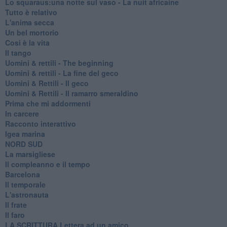
Lo squaraus:una notte sul vaso - La nuit africaine
Tutto è relativo
L'anima secca
Un bel mortorio
Cosi è la vita
Il tango
​Uomini & rettili - The beginning
​Uomini & rettili - La fine del geco
Uomini & Rettili - Il geco
Uomini & Rettili - Il ramarro smeraldino
Prima che mi addormenti
In carcere
Racconto interattivo
Igea marina
​NORD SUD
La marsigliese
Il compleanno e il tempo
Barcelona
Il temporale
L'astronauta
Il frate
Il faro
​LA SCRITTURA Lettera ad un amico