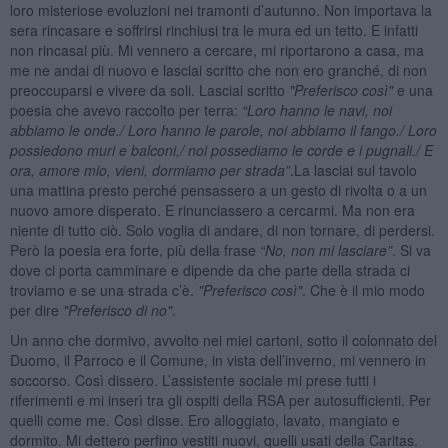
loro misteriose evoluzioni nei tramonti d’autunno. Non importava la
sera rincasare e soffrirsi rinchiusi tra le mura ed un tetto. E infatti
non rincasai più. Mi vennero a cercare, mi riportarono a casa, ma
me ne andai di nuovo e lasciai scritto che non ero granché, di non
preoccuparsi e vivere da soli. Lasciai scritto
"Preferisco così"
e una
poesia che avevo raccolto per terra:
“
Loro hanno le navi, noi
abbiamo le onde./ Loro hanno le parole, noi abbiamo il fango./ Loro
possiedono muri e balconi,/ noi possediamo le corde e i pugnali./ E
ora, amore mio, vieni, dormiamo per strada”
.La lasciai sul tavolo
una mattina presto perché pensassero a un gesto di rivolta o a un
nuovo amore disperato. E rinunciassero a cercarmi. Ma non era
niente di tutto ciò. Solo voglia di andare, di non tornare, di perdersi.
Però la poesia era forte, più della frase
“
No, non mi lasciare”
. Si va
dove ci porta camminare e dipende da che parte della strada ci
troviamo e se una strada c’è.
"Preferisco così"
. Che è il mio modo
per dire
"Preferisco di no"
.
Un anno che dormivo, avvolto nei miei cartoni, sotto il colonnato del
Duomo, il Parroco e il Comune, in vista dell’inverno, mi vennero in
soccorso. Così dissero. L’assistente sociale mi prese tutti i
riferimenti e mi inserì tra gli ospiti della RSA per autosufficienti. Per
quelli come me. Così disse. Ero alloggiato, lavato, mangiato e
dormito. Mi dettero perfino vestiti nuovi, quelli usati della Caritas.