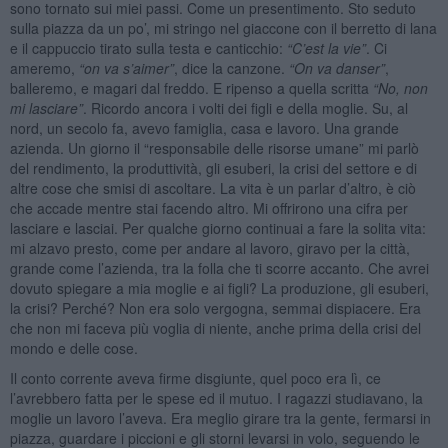
sono tornato sui miei passi. Come un presentimento. Sto seduto
sulla piazza da un po’, mi stringo nel giaccone con il berretto di lana
e il cappuccio tirato sulla testa e canticchio:
“C’est la vie”
. Ci
ameremo,
“on va s’aimer”
, dice la canzone.
“On va danser”
,
balleremo, e magari dal freddo. E ripenso a quella scritta
“
No, non
mi lasciare”
. Ricordo ancora i volti dei figli e della moglie. Su, al
nord, un secolo fa, avevo famiglia, casa e lavoro. Una grande
azienda. Un giorno il “responsabile delle risorse umane” mi parlò
del rendimento, la produttività, gli esuberi, la crisi del settore e di
altre cose che smisi di ascoltare. La vita è un parlar d’altro, è ciò
che accade mentre stai facendo altro. Mi offrirono una cifra per
lasciare e lasciai. Per qualche giorno continuai a fare la solita vita:
mi alzavo presto, come per andare al lavoro, giravo per la città,
grande come l’azienda, tra la folla che ti scorre accanto. Che avrei
dovuto spiegare a mia moglie e ai figli? La produzione, gli esuberi,
la crisi? Perché? Non era solo vergogna, semmai dispiacere. Era
che non mi faceva più voglia di niente, anche prima della crisi del
mondo e delle cose.
Il conto corrente aveva firme disgiunte, quel poco era lì, ce
l’avrebbero fatta per le spese ed il mutuo. I ragazzi studiavano, la
moglie un lavoro l’aveva. Era meglio girare tra la gente, fermarsi in
piazza, guardare i piccioni e gli storni levarsi in volo, seguendo le