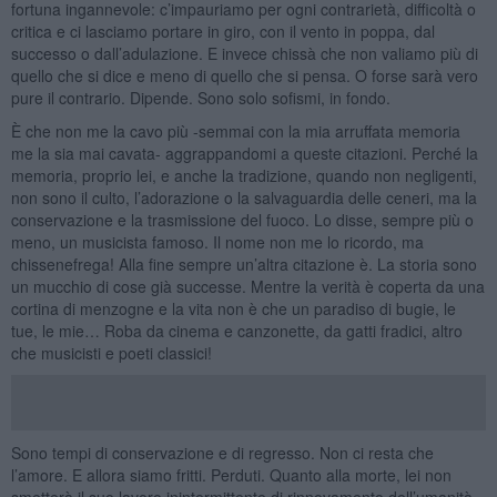
fortuna ingannevole: c’impauriamo per ogni contrarietà, difficoltà o
critica e ci lasciamo portare in giro, con il vento in poppa, dal
successo o dall’adulazione. E invece chissà che non valiamo più di
quello che si dice e meno di quello che si pensa. O forse sarà vero
pure il contrario. Dipende. Sono solo sofismi, in fondo.
È che non me la cavo più -semmai con la mia arruffata memoria
me la sia mai cavata- aggrappandomi a queste citazioni. Perché la
memoria, proprio lei, e anche la tradizione, quando non negligenti,
non sono il culto, l’adorazione o la salvaguardia delle ceneri, ma la
conservazione e la trasmissione del fuoco. Lo disse, sempre più o
meno, un musicista famoso. Il nome non me lo ricordo, ma
chissenefrega! Alla fine sempre un’altra citazione è. La storia sono
un mucchio di cose già successe. Mentre la verità è coperta da una
cortina di menzogne e la vita non è che un paradiso di bugie, le
tue, le mie… Roba da cinema e canzonette, da gatti fradici, altro
che musicisti e poeti classici!
Sono tempi di conservazione e di regresso. Non ci resta che
l’amore. E allora siamo fritti. Perduti. Quanto alla morte, lei non
smetterà il suo lavoro inintermittente di rinnovamento dell’umanità.