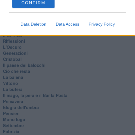
CONFIRM
Lo sgombero
Erodoto e Tucidide
Il padre della storia
Pensieri brevi
Data Deletion
Data Access
Privacy Policy
L'evoluzione della specie
Il servizio
Riflessioni
L'Oscuro
Generazioni
Cristobal
Il paese dei balocchi
Ciò che resta
La balena
Vittorio
La bufera
Il mago, la pera e il Bar la Posta
Primavera
Elogio dell'ombra
Pensieri
Mono logo
Settembre
Fabrizia