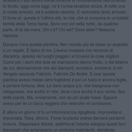
In fondo, oggi come oggi, ne è l’unica levatrice sicura. A volte uno
si crede arrivato, ed è soltanto vecchio. E nemmeno tanto arrivato.
O forse sì: questa è l’ultima età, la mia, che si consuma in un’estate
torrida della Terra riarsa. Sono con voi nella notte, da qualche
parte, di là dal mare. Chi c’è? Chi sei? Dove siete? Nessuna
risposta.
Dunque c’era questa piantina. Non ricordo più se fosse un acquisto
o un regalo. È tipico di me. L’avevo invasata con terriccio di
discarica, spesso nei luoghi peggiori si trovano le cose migliori.
Come per i semi che solo se marciscono danno frutto, o dal letame
da cui, diversamente che dai diamanti, eccetera, eccetera: è nel
Vangelo secondo Fabrizio. Fabrizio De André. E così questa
piantina aveva messo altre foglioline e poi un fusto e ancora foglie,
a portare fortuna, dice. Le davo acqua q.b. che bisognava non
ristagnasse, era scritto in rete, dove c’era anche il suo nome. Suo
della pianta. Ma, ovviamente, non so più quale fosse. Eppure
avevo per lei un tocco leggero che neanche mi conoscevo.
E allora un giorno ci fu un’infiorescenza rigogliosa, improvvisa e
imprevista. Rara, dicono. Forse la pianta voleva davvero portarmi
fortuna. Dispensare felicità, addirittura! Intanto elargiva questi fiori
biancastri che emanavano un profumo inebriante, stordente,