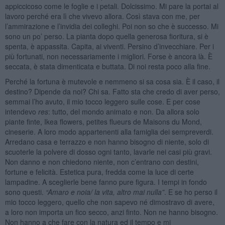
appiccicoso come le foglie e i petali. Dolcissimo. Mi pare la portai al
lavoro perché era lì che vivevo allora. Così stava con me, per
l’ammirazione e l’invidia dei colleghi. Poi non so che è successo. Mi
sono un po’ perso. La pianta dopo quella generosa fioritura, si è
spenta, è appassita. Capita, ai viventi. Persino d’invecchiare. Per i
più fortunati, non necessariamente i migliori. Forse è ancora là. È
seccata, è stata dimenticata e buttata. Di noi resta poco alla fine.
Perché la fortuna è mutevole e nemmeno si sa cosa sia. È il caso, il
destino? Dipende da noi? Chi sa. Fatto sta che credo di aver perso,
semmai l’ho avuto, il mio tocco leggero sulle cose. E per cose
intendevo
res
: tutto, del mondo animato e non. Da allora solo
piante finte, Ikea flowers, petites flueurs de Maisons du Mond,
cineserie. A loro modo appartenenti alla famiglia dei sempreverdi.
Arredano casa e terrazzo e non hanno bisogno di niente, solo di
scuoterle la polvere di dosso ogni tanto, lavarle nei casi più gravi.
Non danno e non chiedono niente, non c’entrano con destini,
fortune e felicità. Estetica pura, fredda come la luce di certe
lampadine. A sceglierle bene fanno pure figura. I tempi in fondo
sono questi.
“Amaro e noia/ la vita, altro mai nulla”
. E se ho perso il
mio tocco leggero, quello che non sapevo né dimostravo di avere,
a loro non importa un fico secco, anzi finto. Non ne hanno bisogno.
Non hanno a che fare con la natura ed il tempo e mi