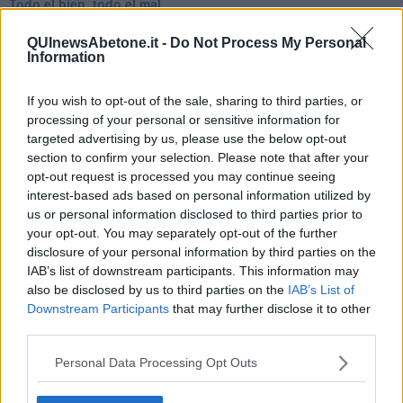
Todo el bien, todo el mal
Silenzio
Le parole
QUInewsAbetone.it -
Do Not Process My Personal
​L’Australiana
Information
Le stelle del jazz
Vita & morte
If you wish to opt-out of the sale, sharing to third parties, or
Auguri
processing of your personal or sensitive information for
Moro
targeted advertising by us, please use the below opt-out
Passanti
section to confirm your selection. Please note that after your
Continuando, la nonna e il carretto
opt-out request is processed you may continue seeing
Metaverso smart
interest-based ads based on personal information utilized by
Fiamme
us or personal information disclosed to third parties prior to
Anzi
your opt-out. You may separately opt-out of the further
Confessioni autoreferenziali
disclosure of your personal information by third parties on the
Utopie
IAB’s list of downstream participants. This information may
Estate
also be disclosed by us to third parties on the
IAB’s List of
Il lago
Il diluvio
Downstream Participants
that may further disclose it to other
La classe
third parties.
Pensieri incoerenti
Dal balcone
Personal Data Processing Opt Outs
Insomnia
Il guardiano