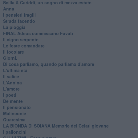
​Scilla & Cariddi, un sogno di mezza estate
Anna
I pensieri fragili
Strada facendo
La pioggia
FINAL Adeus commissario Favati
Il cigno serpente
Le feste comandate
Il focolare
Giorni.
Di cosa parliamo, quando parliamo d'amore
L'ultima età
Il salice
L'Annina
L'amore
I poeti
De mente
Il pensionato
Malinconie
Quaresima
LA BIONDA DI SOIANA Memorie del Celati giovane
I palloncini
GLI ULTIMI - Ecco cinque