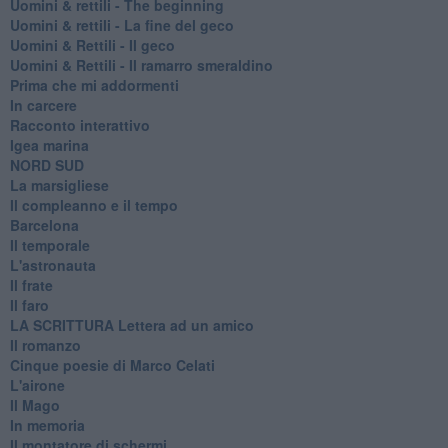
​Uomini & rettili - The beginning
​Uomini & rettili - La fine del geco
Uomini & Rettili - Il geco
Uomini & Rettili - Il ramarro smeraldino
Prima che mi addormenti
In carcere
Racconto interattivo
Igea marina
​NORD SUD
La marsigliese
Il compleanno e il tempo
Barcelona
Il temporale
L'astronauta
Il frate
Il faro
​LA SCRITTURA Lettera ad un amico
Il romanzo
Cinque poesie di Marco Celati
L'airone
Il Mago
In memoria
Il montatore di schermi