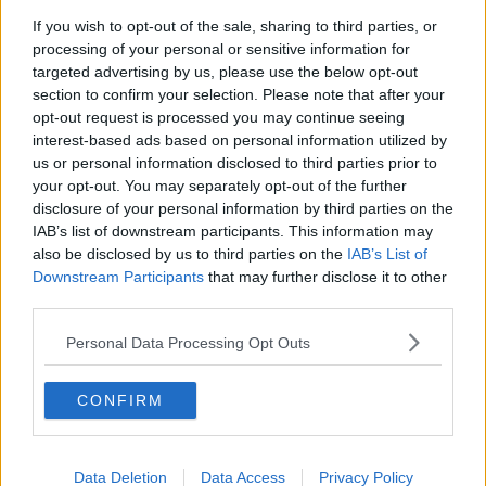
Continuando, la nonna e il carretto
If you wish to opt-out of the sale, sharing to third parties, or
Metaverso smart
processing of your personal or sensitive information for
Fiamme
targeted advertising by us, please use the below opt-out
Anzi
Confessioni autoreferenziali
section to confirm your selection. Please note that after your
Utopie
opt-out request is processed you may continue seeing
Estate
interest-based ads based on personal information utilized by
Il lago
us or personal information disclosed to third parties prior to
Il diluvio
your opt-out. You may separately opt-out of the further
La classe
disclosure of your personal information by third parties on the
Pensieri incoerenti
IAB’s list of downstream participants. This information may
Dal balcone
also be disclosed by us to third parties on the
IAB’s List of
Insomnia
Downstream Participants
that may further disclose it to other
Il guardiano
third parties.
Lo sgombero
Erodoto e Tucidide
Personal Data Processing Opt Outs
Il padre della storia
Pensieri brevi
L'evoluzione della specie
CONFIRM
Il servizio
Riflessioni
L'Oscuro
Data Deletion
Data Access
Privacy Policy