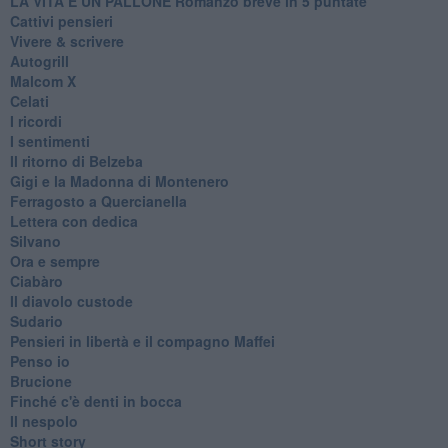
LA VITA È UN PALLONE Romanzo breve in 5 puntate
Cattivi pensieri
Vivere & scrivere
Autogrill
Malcom X
Celati
I ricordi
I sentimenti
Il ritorno di Belzeba
Gigi e la Madonna di Montenero
Ferragosto a Quercianella
Lettera con dedica
Silvano
Ora e sempre
Ciabàro
Il diavolo custode
Sudario
Pensieri in libertà e il compagno Maffei
Penso io
Brucione
Finché c'è denti in bocca
Il nespolo
Short story