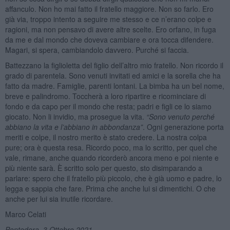
affanculo. Non ho mai fatto il fratello maggiore. Non so farlo. Ero
già via, troppo intento a seguire me stesso e ce n’erano colpe e
ragioni, ma non pensavo di avere altre scelte. Ero orfano, in fuga
da me e dal mondo che doveva cambiare e ora tocca difendere.
Magari, si spera, cambiandolo davvero. Purché si faccia.
Battezzano la figlioletta del figlio dell’altro mio fratello. Non ricordo il
grado di parentela. Sono venuti invitati ed amici e la sorella che ha
fatto da madre. Famiglie, parenti lontani. La bimba ha un bel nome,
breve e palindromo. Toccherà a loro ripartire e ricominciare di
fondo e da capo per il mondo che resta; padri e figli ce lo siamo
giocato. Non li invidio, ma prosegue la vita.
“Sono venuto perché
abbiano la vita e l’abbiano in abbondanza”
. Ogni generazione porta
meriti e colpe, il nostro merito è stato credere. La nostra colpa
pure; ora è questa resa. Ricordo poco, ma lo scritto, per quel che
vale, rimane, anche quando ricorderò ancora meno e poi niente e
più niente sarà. È scritto solo per questo, sto disimparando a
parlare: spero che il fratello più piccolo, che è già uomo e padre, lo
legga e sappia che fare. Prima che anche lui si dimentichi. O che
anche per lui sia inutile ricordare.
Marco Celati
Pontedera, 3 Ottobre 2021