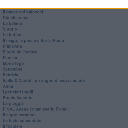
Generazioni
Cristobal
Il paese dei balocchi
Ciò che resta
La balena
Vittorio
La bufera
Il mago, la pera e il Bar la Posta
Primavera
Elogio dell'ombra
Pensieri
Mono logo
Settembre
Fabrizia
​Scilla & Cariddi, un sogno di mezza estate
Anna
I pensieri fragili
Strada facendo
La pioggia
FINAL Adeus commissario Favati
Il cigno serpente
Le feste comandate
Il focolare