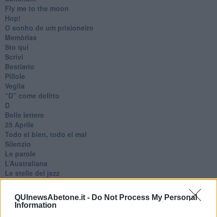
Fly me to the moon
Hop!
O sonho de um prisioneiro
Memòrias
Sto qui
Scrivi
Bestiario
Pillole
Veglia
​“D” come delitto
D
Belle lettere
25 Aprile
Todo el bien, todo el mal
Silenzio
Le parole
​L’Australiana
Le stelle del jazz
Vita & morte
Auguri
QUInewsAbetone.it -
Do Not Process My Personal
Moro
Information
Passanti