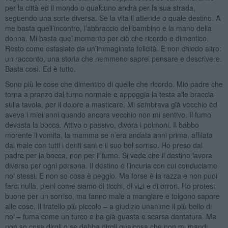
per la città ed il mondo o qualcuno andrà per la sua strada,
seguendo una sorte diversa. Se la vita li attende o quale destino. A
me basta quell’incontro, l’abbraccio del bambino e la mano della
donna. Mi basta quel momento per ciò che ricordo e dimentico.
Resto come estasiato da un’immaginata felicità. E non chiedo altro:
un racconto, una storia che nemmeno saprei pensare e descrivere.
Basta così. Ed è tutto.
Sono più le cose che dimentico di quelle che ricordo. Mio padre che
torna a pranzo dal turno normale e appoggia la testa alle braccia
sulla tavola, per il dolore a masticare. Mi sembrava già vecchio ed
aveva i miei anni quando ancora vecchio non mi sentivo. Il fumo
devasta la bocca. Attivo o passivo, divora i polmoni. Il babbo
morente li vomita, la mamma se n’era andata anni prima, affilata
dal male con tutti i denti sani e il suo bel sorriso. Ho preso dal
padre per la bocca, non per il fumo. Si vede che il destino lavora
diverso per ogni persona. Il destino e l’incuria con cui conduciamo
noi stessi. E non so cosa è peggio. Ma forse è la razza e non puoi
farci nulla, pieni come siamo di ticchi, di vizi e di orrori. Ho protesi
buone per un sorriso, ma fanno male a mangiare e tolgono sapore
alle cose. Il fratello più piccolo – a giudizio unanime il più bello di
noi – fuma come un turco e ha già guasta e scarsa dentatura. Ma
non so cosa dirgli o se debba dirgli qualcosa che non mi mandi