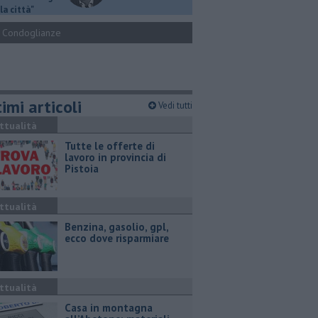
la città"
Condoglianze
imi articoli
Vedi tutti
ttualità
​Tutte le offerte di
lavoro in provincia di
Pistoia
ttualità
​Benzina, gasolio, gpl,
ecco dove risparmiare
ttualità
Casa in montagna