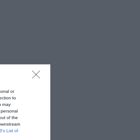
sonal or
ection to
ou may
 personal
out of the
 downstream
B’s List of