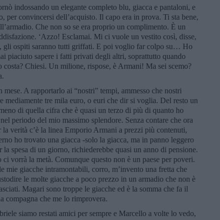
nò indossando un elegante completo blu, giacca e pantaloni, e
o, per convincersi dell’acquisto. Il capo era in prova. Ti sta bene,
 dell’armadio. Che non so se era proprio un complimento. È un
disfazione. ‘Azzo! Esclamai. Mi ci vuole un vestito così, disse,
gli ospiti saranno tutti griffati. E poi voglio far colpo su… Ho
i piaciuto sapere i fatti privati degli altri, soprattutto quando
o costa? Chiesi. Un milione, rispose, è Armani! Ma sei scemo?
a.
n mese. A rapportarlo ai “nostri” tempi, ammesso che nostri
mediamente tre mila euro, o euri che dir si voglia. Del resto un
meno di quella cifra che è quasi un terzo di più di quanto ho
, nel periodo del mio massimo splendore. Senza contare che ora
 la verità c’è la linea Emporio Armani a prezzi più contenuti,
erno ho trovato una giacca -solo la giacca, ma in panno leggero
er la spesa di un giorno, richiederebbe quasi un anno di pensione.
 ci vorrà la metà. Comunque questo non è un paese per poveri.
le mie giacche intramontabili, corro, m’invento una fretta che
 custodire le molte giacche a poco prezzo in un armadio che non è
ciati. Magari sono troppe le giacche ed è la somma che fa il
e la compagna che me lo rimprovera.
riele siamo restati amici per sempre e Marcello a volte lo vedo,