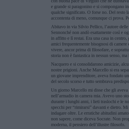
con buona pace di Virgilio che ne dubitav
e grande si paragonino e si compongano in
qualche significato. O forse no. Del resto la
accontenta di meno, comunque ci prova. Po
Abitavo in via Silvio Pellico, l’autore dell
Sennonché non andò esattamente così e ognun
in affitto e lì restai. Era una casa in centro
amici frequentemente bisognosi di camere e
vivere, ancor prima di filosofare, e soprat
storia non è fantastica in nessun senso, ma 
Nacquero e si consolidarono amicizie, alcun
nostre prigioni. Anche Marcello si era se
un giovane imprenditore, aveva fondato una
del secolo scorso e tutto sembrava predispor
Un giorno Marcello mi disse che gli aveva 
nell’armadio in camera mia. Avevo uno sto
durante i lunghi anni, i lieti traslochi e le n
specchi per “rimirarsi” davanti e dietro. M
indagare oltre. Le erratiche abitudini amat
non sapere, come diceva Socrate. Non propr
moderna, il pensiero dell’illustre filosofo.