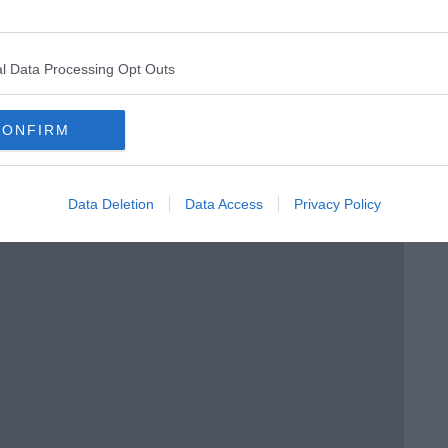
l Data Processing Opt Outs
CONFIRM
menica” di Marco Celati
Data Deletion
Data Access
Privacy Policy