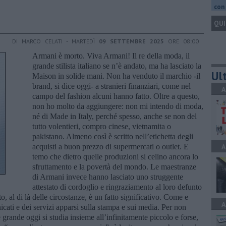
con 
QUI
DI MARCO CELATI - MARTEDÌ
09 SETTEMBRE 2025
ORE 08:00
Armani è morto. Viva Armani! Il re della moda, il
grande stilista italiano se n’è andato, ma ha lasciato la
Ult
Maison in solide mani. Non ha venduto il marchio -il
brand, si dice oggi- a stranieri finanziari, come nel
A
campo del fashion alcuni hanno fatto. Oltre a questo,
non ho molto da aggiungere: non mi intendo di moda,
né di Made in Italy, perché spesso, anche se non del
tutto volentieri, compro cinese, vietnamita o
pakistano. Almeno così è scritto nell’etichetta degli
acquisti a buon prezzo di supermercati o outlet. E
A
temo che dietro quelle produzioni si celino ancora lo
sfruttamento e la povertà del mondo. Le maestranze
di Armani invece hanno lasciato uno struggente
attestato di cordoglio e ringraziamento al loro defunto
o, al di là delle circostanze, è un fatto significativo. Come e
A
icati e dei servizi apparsi sulla stampa e sui media. Per non
e grande oggi si studia insieme all’infinitamente piccolo e forse,