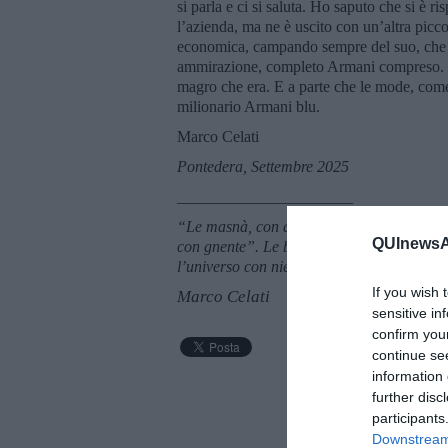
si parla e ci si saluta. Ho saputo che si è r
l’azienda, ma ne è uscito con un’altra picco
economica, campando sempre del suo, che è 
ammirazione, completo Armani compreso. Ma
magro che era. E a parte che le mode, come 
milionario Armani blu.
Marco Celati
Pontedera, Settembre 2025
______________________
“Le masnà, con doe miseire, son cuntente, i 
QUInewsAb
con gnente”. Le bambine con due miserie son
l’universo con niente. Milo De Angelis, “
If you wish 
Marco Celati
sensitive in
confirm you
continue se
information 
further disc
participants
Downstream 