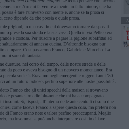
a,
“
parva licet componere magnis
”
-è lecito pensare che piccolo
sieme- a me Armani fa venire a mente un fatto minore, che ha
 poesia è fare l’universo con niente e, anche se la prosa si
i certo dipende da che poesia e quale prosa.
A
e mie prigioni, in una casa in cui dovevamo tornare da sposati.
o prese la sua strada e la sua casa. Quella in via Pellico era
, grande e costosa. Per riuscire a pagare la pigione subaffittai ad
 saltuariamente di annessa cucina. D’altronde bisogna pur
tutto campare. Così passarono Franco, Gabriele e Marcello. La
i nomi sono di fantasia.
e durature, nel corso del tempo, delle nostre strade e delle
parato da poco e aveva bisogno di un ricovero momentaneo. Era
 piccola società. Eravamo negli emergenti e ruggenti anni ‘80
ci ad un futuro radioso, perfino superiore alle nostre possibilità.
detto Franco che gli unici specchi della maison si trovavano
rico e pesante armadio blu-notte che mi ha accompagnato
otti insonni. Sì, risposi, all’interno delle ante centrali ci sono due
i chiesi come faceva Franco a sapere questa cosa, ma preferii non
orie di Franco erano note e talora perfino preoccupanti. Meglio
io, ma insomma, si può anche interpretare così, in chiave