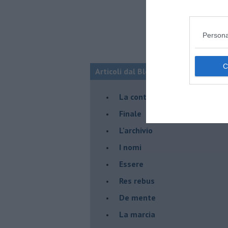
Persona
Articoli dal Blog “Racconti della do
La controversia degli azzimi
Finale
L'archivio
I nomi
Essere
Res rebus
De mente
La marcia