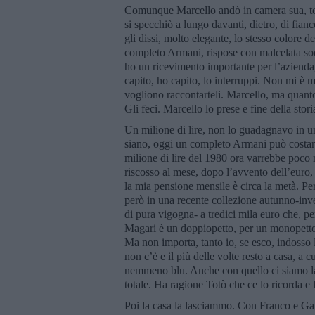
Comunque Marcello andò in camera sua, tor
si specchiò a lungo davanti, dietro, di fianc
gli dissi, molto elegante, lo stesso colore
completo Armani, rispose con malcelata sod
ho un ricevimento importante per l’azienda, 
capito, ho capito, lo interruppi. Non mi è ma
vogliono raccontarteli. Marcello, ma quant
Gli feci. Marcello lo prese e fine della stori
Un milione di lire, non lo guadagnavo in u
siano, oggi un completo Armani può costare 
milione di lire del 1980 ora varrebbe poco 
riscosso al mese, dopo l’avvento dell’euro
la mia pensione mensile è circa la metà. Per
però in una recente collezione autunno-inv
di pura vigogna- a tredici mila euro che, p
Magari è un doppiopetto, per un monopetto
Ma non importa, tanto io, se esco, indosso 
non c’è e il più delle volte resto a casa, a
nemmeno blu. Anche con quello ci siamo las
totale. Ha ragione Totò che ce lo ricorda 
Poi la casa la lasciammo. Con Franco e Gab