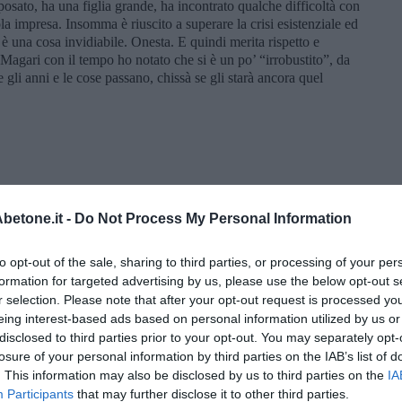
isposato, ha una figlia grande, ha incontrato qualche difficoltà con
la impresa. Insomma è riuscito a superare la crisi esistenziale ed
una cosa invidiabile. Onesta. E quindi merita rispetto e
gari con il tempo ho notato che si è un po’ “irrobustito”, da
gli anni e le cose passano, chissà se gli starà ancora quel
son volasne via. A sent che la poesia l’è tüta lì: fà l’univers
etone.it -
Do Not Process My Personal Information
o contente, / sono volate via. Forse la poesia / è tutta lì: fare
Distante un padre”
to opt-out of the sale, sharing to third parties, or processing of your per
formation for targeted advertising by us, please use the below opt-out s
r selection. Please note that after your opt-out request is processed y
eing interest-based ads based on personal information utilized by us or
disclosed to third parties prior to your opt-out. You may separately opt-
losure of your personal information by third parties on the IAB’s list of
. This information may also be disclosed by us to third parties on the
IA
Participants
that may further disclose it to other third parties.