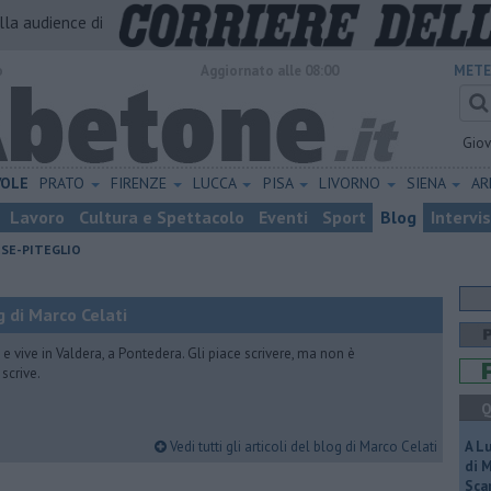
alla audience di
o
Aggiornato alle 08:00
METE
Gio
VOLE
PRATO
FIRENZE
LUCCA
PISA
LIVORNO
SIENA
A
Lavoro
Cultura e Spettacolo
Eventi
Sport
Blog
Intervi
ESE-PITEGLIO
 di Marco Celati
vive in Valdera, a Pontedera. Gli piace scrivere, ma non è
scrive.
Q
Vedi tutti gli articoli del blog di Marco Celati
A L
di 
Scar