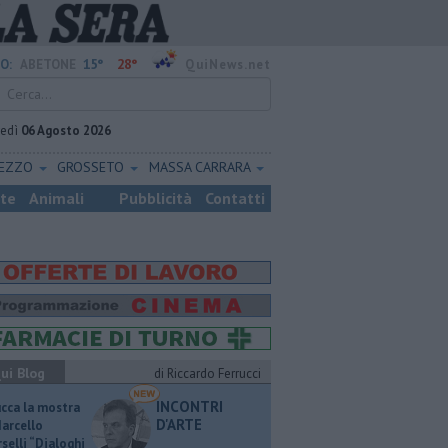
15°
28°
O:
ABETONE
QuiNews.net
vedì
06 Agosto 2026
REZZO
GROSSETO
MASSA CARRARA
ste
Animali
Pubblicità
Contatti
ui Blog
di Riccardo Ferrucci
INCONTRI
ucca la mostra
D'ARTE
Marcello
selli “Dialoghi