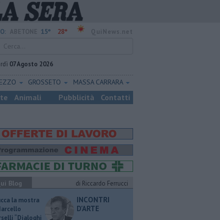
15°
28°
O:
ABETONE
QuiNews.net
rdì
07 Agosto 2026
REZZO
GROSSETO
MASSA CARRARA
ste
Animali
Pubblicità
Contatti
ui Blog
di Riccardo Ferrucci
INCONTRI
ucca la mostra
D'ARTE
Marcello
selli “Dialoghi