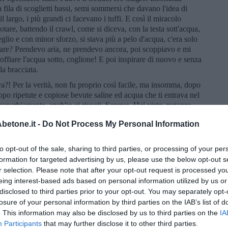
fila di scoglietti bassi, semi sommersi che davano l'idea di
largo, i più grandi ci facevano i tuffi. E così il miracolo
otare, battendo il crawl, come si diceva, con la testa sott'acqua,
eglio e con minor sforzo, si stava più a pelo d'acqua, c'era solo
rare? Prendevo aria, ne prendevo ancora, poi scoppiavo e mi
ffiare l'acqua sotto, coglione! E poi inspirare di nuovo e senza
lla bracciata.
va?! Per la verità, non fu proprio così facile, ma insomma, dopo
opo ripetute e copiose bevute saline ed acqua che ti entrava nel
, caparbiamente, anch'io ci riuscii. Sapevo. Hai visto, ragazzo,
lle" lo feci a seggiolina. Poi imparai di testa: rimasi mezz'ora,
etone.it -
Do Not Process My Personal Information
e che frequentavano la cala ci trattenevamo fino a tardi in
to opt-out of the sale, sharing to third parties, or processing of your per
i calmava: una tavola. Scorrevamo sulla superficie
formation for targeted advertising by us, please use the below opt-out s
 largo o lungo costa. In acqua c'eravamo solo noi. Si sentiva
r selection. Please note that after your opt-out request is processed y
Da lontano a volte arrivava il rumore di qualche barca a motore
eing interest-based ads based on personal information utilized by us or
ngombranti asciugamani. Dopo il bagno, ci sedevamo in fila,
 di pietre e calce che stava al centro della cala. Il sole lo
disclosed to third parties prior to your opt-out. You may separately opt-
ava quel calore benefico e così ci asciugavamo. La cala era nostra,
losure of your personal information by third parties on the IAB’s list of
. This information may also be disclosed by us to third parties on the
IA
Participants
that may further disclose it to other third parties.
e dove gli scogli erano macchiati di catrame che le petroliere