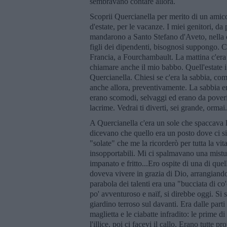
sembravano contare allora.
Scoprii Quercianella per merito di un amico
d'estate, per le vacanze. I miei genitori, d
mandarono a Santo Stefano d'Aveto, nella co
figli dei dipendenti, bisognosi suppongo. C'
Francia, a Fourchambault. La mattina c'era 
chiamare anche il mio babbo. Quell'estate i
Quercianella. Chiesi se c'era la sabbia, co
anche allora, preventivamente. La sabbia era
erano scomodi, selvaggi ed erano da poveri
lacrime. Vedrai ti diverti, sei grande, ormai.
A Quercianella c'era un sole che spaccava le
dicevano che quello era un posto dove ci s
"solate" che me la ricorderò per tutta la vi
insopportabili. Mi ci spalmavano una mistura
impanato e fritto...Ero ospite di una di que
doveva vivere in grazia di Dio, arrangiandos
parabola dei talenti era una "bucciata di c
po' avventuroso e naïf, si direbbe oggi. Si
giardino terroso sul davanti. Era dalle part
maglietta e le ciabatte infradito: le prime 
l'illice, poi ci facevi il callo. Erano tutte 