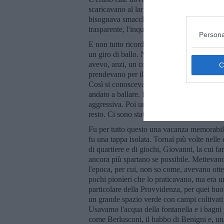
scaricavano al largo, in uscita dal porto d
bisognava smacchiarsi i piedi e a volte il c
trasparente, l'inquinamento. È bene non di
Persona
E non tutto ricordo con soddisfazione. A u
un giro di ballo. Non sapevo, mi vergognav
avevo, anzi, un convincimento irrimediabile
prendevano per il culo. Feci compagnia al gir
Così si conoscevano le ragazze, era consent
andato a ballare. Ho sempre avuto vergogna
aggressiva. Poi un aristocratico, altezzoso e
resto. Ci sono stato male.
Fu per tutto questo una vacanza memorabile,
fu una tappa isolata. Tornai più volte nelle
di quartiere e di giochi, Giovanni, la cui fa
ancora più spartano se possibile. Mettevan
l'epoca, per cui, non so come, avevano otte
pochi pionieri che lo praticavano, ma era un
particolare della Provvidenza, per quei buoni
un grande spazio verde con campi coltivati e
Usavamo l'acqua della fontanella e i bagn
come Berlusconi, il babbo di Benigni e, una