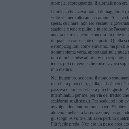
giornale, scoreggiando. Il giornale non era 
L'amico, che aveva fratelli di maggior età, 
volte vennero altri amici comuni. Si stava b
spesa, cucinare, non ero versato, rigovernare,
stazione e tenere pulito e in ordine l'accam
ancora mare e ancora e ancora. In tutte le 
di qualche conoscente del posto. Quella sì 
e rompicoglioni come eravamo, ma poi il so
gommapiuma varia, appoggiati sulla nuda ter
uno di noi si mise ad urlare: un serpente, u
tenda, poi convenne che forse l'aveva sogna
mio medico.
Nel frattempo, scoperto il mondo sottomari
maschera pinocchio, gialla, chissà perché, e
passava e poi per l'età era più che giusto.
interminabili per me, per via del freddo ch
scaldarmi sugli scogli. Per scaldarci non
avvolgendoci intorno uno spago. S'imbeveva
almeno quella era la sensazione, ma quando t
gli scogli. A volte s'infilzava perfino qualc
Più facile preda. Non era un pesce pregiato