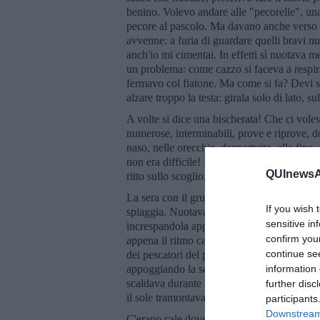
benino. Volevo andare alle "pecorelle", una 
pecore al pascolo. Ma davano anche verso il 
avvenne: a furia di guardare quelli bravi nu
anch'io mi cimentai. In effetti sì nuotava m
un problema: come cazzo si faceva a respi
fermavo col fiatone. Ma come si fa? Devi so
alzare troppo la testa: girala solo di lato, su
A volte si dice una bischerata! Che ci vole
numerose, interminabili, prove e riprove, d
naso, nelle orecchie, dappertutto, alla fine
non era difficile! Il primo tuffo alle "pecore
QUInewsAb
ritto sullo scoglio, il sole scendeva.
La sera con il gruppetto di ragazzi e ragazz
If you wish 
spiaggia. Nuotavamo al tramonto, il mare s
sensitive in
increspandola appena, leggeri. Andavamo al
confirm you
appena il ritmo cadenzato delle bracciate. 
continue se
dei pescatori del posto. Nessuno portava i
appoggiando la schiena al grande muro a retta
information 
scaldava durante il giorno e la sera rilasci
further disc
il sole tramontava. Silenzio.
participants
Downstream 
C'erano cale dove si accumulavano le alghe 