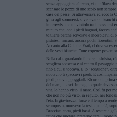
senza appoggiarsi al treno, ci si infilava d
scansare le pozze di uno scolo non sempre 
case del paese. Si attraversava ed ecco la 
gli scogli sommersi, si vedevano i branchi 
improvvisate e un viottolo tra i massi e si e
minuto che, con i piedi bagnati, faceva anc
toglierle perché scivolavi e incespicavi di 
pistoiesi, romani, ancora pochi fiorentini. So
Accanto alla Cala dei Frati, ci doveva esse
delle vesti bianche. Tutte coperte: povere 
Nella cala, guardando il mare, a sinistra, c'e
scogliera scoscesa e al centro il passaggio 
fino a cui si toccava. E lo "scoglione", ol
nuotavi o ti spaccavi i piedi. E così imparai
piedi potevi appoggiarli. Ricordo la prima
del mare, i pesci. Immagino quale dev'essere
vita, lo hanno visto, il mare. Così fu per 
che non ho più visto, in seguito, nei fondali
l'età, la giovinezza, forse è il tempo a ren
scomposto, muovevo la testa qua e là, sopr
Bracciata corta, piedi bassi. A restare a ga
fatica che nuotare, preferivo fare il morto 