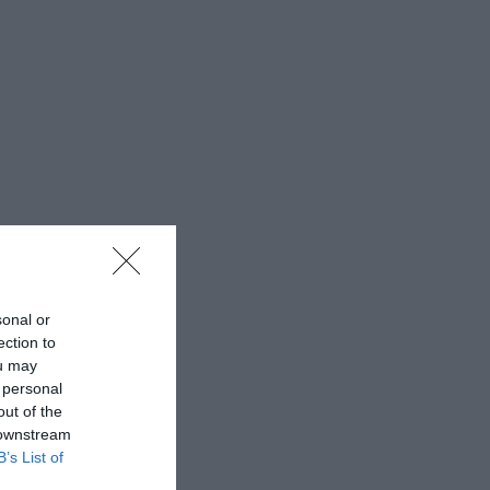
sonal or
ection to
ou may
 personal
out of the
 downstream
B’s List of