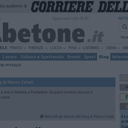
alla audience di
o
Aggiornato alle 08:00
METE
Vene
VOLE
PRATO
FIRENZE
LUCCA
PISA
LIVORNO
SIENA
A
Lavoro
Cultura e Spettacolo
Eventi
Sport
Blog
Intervi
ESE-PITEGLIO
 di Marco Celati
vive in Valdera, a Pontedera. Gli piace scrivere, ma non è
scrive.
Q
Vedi tutti gli articoli del blog di Marco Celati
A L
di 
Scar