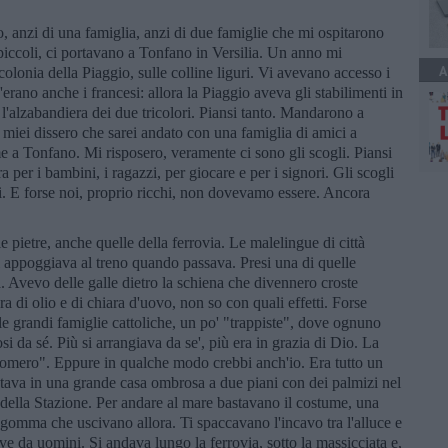
, anzi di una famiglia, anzi di due famiglie che mi ospitarono
a piccoli, ci portavano a Tonfano in Versilia. Un anno mi
A
lonia della Piaggio, sulle colline liguri. Vi avevano accesso i
erano anche i francesi: allora la Piaggio aveva gli stabilimenti in
l'alzabandiera dei due tricolori. Piansi tanto. Mandarono a
 miei dissero che sarei andato con una famiglia di amici a
me a Tonfano. Mi risposero, veramente ci sono gli scogli. Piansi
 per i bambini, i ragazzi, per giocare e per i signori. Gli scogli
. E forse noi, proprio ricchi, non dovevamo essere. Ancora
 pietre, anche quelle della ferrovia. Le malelingue di città
i appoggiava al treno quando passava. Presi una di quelle
ta. Avevo delle galle dietro la schiena che divennero croste
 di olio e di chiara d'uovo, non so con quali effetti. Forse
lle grandi famiglie cattoliche, un po' "trappiste", dove ognuno
i da sé. Più si arrangiava da se', più era in grazia di Dio. La
o'omero". Eppure in qualche modo crebbi anch'io. Era tutto un
 stava in una grande casa ombrosa a due piani con dei palmizi nel
i della Stazione. Per andare al mare bastavano il costume, una
di gomma che uscivano allora. Ti spaccavano l'incavo tra l'alluce e
prove da uomini. Si andava lungo la ferrovia, sotto la massicciata e,