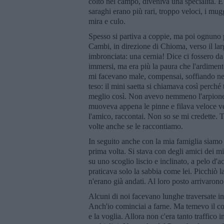
colto nel campo, diveniva una specialità. 
saraghi erano più rari, troppo veloci, i mug
mira e culo.
Spesso si partiva a coppie, ma poi ognuno p
Cambi, in direzione di Chioma, verso il lar
imbronciata: una cernia! Dice ci fossero da
immersi, ma era più la paura che l'ardimen
mi facevano male, compensai, soffiando nel
teso: il mini saetta si chiamava così perché
meglio così. Non avevo nemmeno l'arpione, 
muoveva appena le pinne e filava veloce ver
l'amico, raccontai. Non so se mi credette. T
volte anche se le raccontiamo.
In seguito anche con la mia famiglia siamo 
prima volta. Si stava con degli amici dei m
su uno scoglio liscio e inclinato, a pelo d'
praticava solo la sabbia come lei. Picchiò la
n'erano già andati. Al loro posto arrivarono i
Alcuni di noi facevano lunghe traversate in m
Anch'io cominciai a farne. Ma temevo il c
e la voglia. Allora non c'era tanto traffico