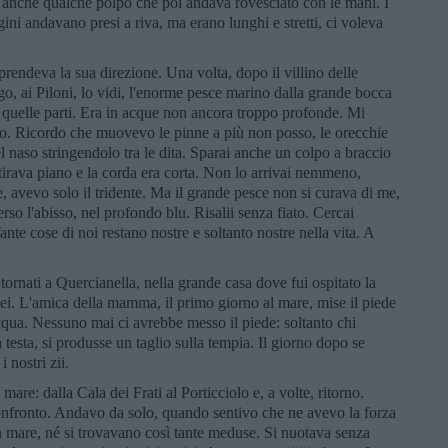
E anche qualche polpo che poi andava rovesciato con le mani. I
gini andavano presi a riva, ma erano lunghi e stretti, ci voleva
rendeva la sua direzione. Una volta, dopo il villino delle
go, ai Piloni, lo vidi, l'enorme pesce marino dalla grande bocca
 quelle parti. Era in acque non ancora troppo profonde. Mi
to. Ricordo che muovevo le pinne a più non posso, le orecchie
 naso stringendolo tra le dita. Sparai anche un colpo a braccio
 tirava piano e la corda era corta. Non lo arrivai nemmeno,
avevo solo il tridente. Ma il grande pesce non si curava di me,
so l'abisso, nel profondo blu. Risalii senza fiato. Cercai
ante cose di noi restano nostre e soltanto nostre nella vita. A
tornati a Quercianella, nella grande casa dove fui ospitato la
iei. L'amica della mamma, il primo giorno al mare, mise il piede
acqua. Nessuno mai ci avrebbe messo il piede: soltanto chi
 testa, si produsse un taglio sulla tempia. Il giorno dopo se
 nostri zii.
are: dalla Cala dei Frati al Porticciolo e, a volte, ritorno.
onfronto. Andavo da solo, quando sentivo che ne avevo la forza
 in mare, né si trovavano così tante meduse. Si nuotava senza