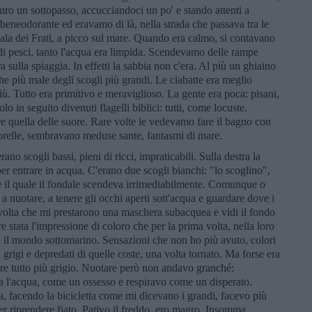
entro un sottopasso, accucciandoci un po' e stando attenti a
beneodorante ed eravamo di là, nella strada che passava tra le
Cala dei Frati, a picco sul mare. Quando era calmo, si contavano
di pesci, tanto l'acqua era limpida. Scendevamo delle rampe
ra sulla spiaggia. In effetti la sabbia non c'era. Al più un ghiaino
he più male degli scogli più grandi. Le ciabatte era meglio
più. Tutto era primitivo e meraviglioso. La gente era poca: pisani,
lo in seguito divenuti flagelli biblici: tutti, come locuste.
re quella delle suore. Rare volte le vedevamo fare il bagno con
sorelle, sembravano meduse sante, fantasmi di mare.
rano scogli bassi, pieni di ricci, impraticabili. Sulla destra la
per entrare in acqua. C'erano due scogli bianchi: "lo scoglino",
tre il quale il fondale scendeva irrimediabilmente. Comunque o
 a nuotare, a tenere gli occhi aperti sott'acqua e guardare dove i
 volta che mi prestarono una maschera subacquea e vidi il fondo
 stata l'impressione di coloro che per la prima volta, nella loro
me il mondo sottomarino. Sensazioni che non ho più avuto, colori
 grigi e depredati di quelle coste, una volta tornato. Ma forse era
dere tutto più grigio. Nuotare però non andavo granché:
a l'acqua, come un ossesso e respiravo come un disperato.
lla, facendo la bicicletta come mi dicevano i grandi, facevo più
per riprendere fiato. Pativo il freddo, ero magro. Insomma,