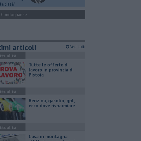
la città"
Condoglianze
imi articoli
Vedi tutti
ttualità
​Tutte le offerte di
lavoro in provincia di
Pistoia
ttualità
​Benzina, gasolio, gpl,
ecco dove risparmiare
ttualità
Casa in montagna