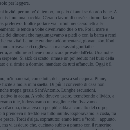
solo per leggere.
mi invitò, per un po' di tempo, un paio di anni se ricordo bene. A
enissimo: una pacchia. C'erano lavori di corvée a turno: fare la
 preferivo. Inoltre portare via i rifiuti nei cassonetti alla
pamento: le tende a volte divenivano due o tre. Poi il mare e
cale dei dintorni che raggiungevamo a piedi o con la barca a remi
che era vita! La notte era dura addormentarsi, giovani sbruffoni
nno arrivava e ci coglieva su materassini gonfiati e
ra, ad attutire schiene non ancora provate dall'età. Una notte
n serpente! Si alzò di scatto, rimase un po' seduto nel buio della
to e si rimise a dormire, mandato da tutti affanculo. Oggi è il
no, m'innamorai, come tutti, della pesca subacquea. Pinne,
 fucile a molla mini saetta. Di più il convento di casa non
 Anche troppa grazia Sant'Antonio. Lunghe escursioni,
e pativo in acqua. A volte dovevo uscire, tremebondo e livido, a
 avevamo tute, indossavamo un maglione che fissavamo
 d'acqua, rimaneva un po' più calda al contatto del corpo,
i prendeva il freddo era tutto inutile. Esploravamo la costa, tra
he pesce. Tordi d'alga, soprattutto: erano lenti e "tordi", appunto.
, ma vi assicuro che, cucinato subito a pranzo con il ramerino