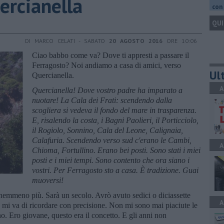
ercianella
con 
QUI
DI MARCO CELATI - SABATO
20 AGOSTO 2016
ORE 10:06
Ciao babbo come va? Dove ti appresti a passare il
Ferragosto? Noi andiamo a casa di amici, verso
Ult
Quercianella.
A
Quercianella! Dove vostro padre ha imparato a
nuotare! La Cala dei Frati: scendendo dalla
scogliera si vedeva il fondo del mare in trasparenza.
E, risalendo la costa, i Bagni Paolieri, il Porticciolo,
il Rogiolo, Sonnino, Cala del Leone, Calignaia,
Calafuria. Scendendo verso sud c'erano le Cambi,
A
Chioma, Fortullino. Erano bei posti. Sono stati i miei
posti e i miei tempi. Sono contento che ora siano i
vostri. Per Ferragosto sto a casa. È tradizione. Guai
muoversi!
emmeno più. Sarà un secolo. Avrò avuto sedici o diciassette
A
 mi va di ricordare con precisione. Non mi sono mai piaciute le
no. Ero giovane, questo era il concetto. E gli anni non