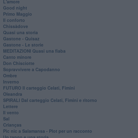
L'amore
Good night
Primo Maggio
Il conforto
Chissàdove
Quasi una storia
Gastone - Quisaz
Gastone - Le storie
MEDITAZIONI Quasi una fiaba
Canto minore
Don Chisciotte
Sopravvivere a Capodanno
Ombre
Inverno
FUTURO Il carteggio Celati, Fimini
Oleandra
SPIRALI Dal carteggio Celati, Fimini e ritorno
Lettere
Il vento
Sal
Crianças
Pic nic a Salamansa - Plot per un racconto
Un tango e una storia