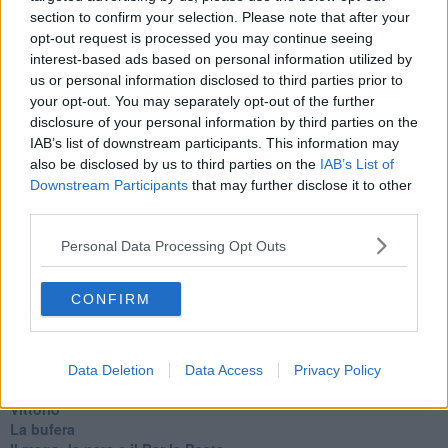
Il lago
section to confirm your selection. Please note that after your
Il diluvio
opt-out request is processed you may continue seeing
La classe
interest-based ads based on personal information utilized by
Pensieri incoerenti
us or personal information disclosed to third parties prior to
Dal balcone
your opt-out. You may separately opt-out of the further
Insomnia
disclosure of your personal information by third parties on the
Il guardiano
IAB’s list of downstream participants. This information may
Lo sgombero
also be disclosed by us to third parties on the
IAB’s List of
Erodoto e Tucidide
Downstream Participants
that may further disclose it to other
Il padre della storia
third parties.
Pensieri brevi
L'evoluzione della specie
Personal Data Processing Opt Outs
Il servizio
Riflessioni
L'Oscuro
CONFIRM
Generazioni
Cristobal
Il paese dei balocchi
Ciò che resta
Data Deletion
Data Access
Privacy Policy
La balena
Vittorio
La bufera