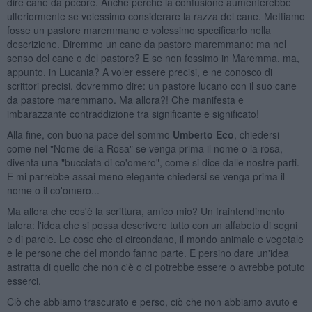
dire cane da pecore. Anche perché la confusione aumenterebbe
ulteriormente se volessimo considerare la razza del cane. Mettiamo
fosse un pastore maremmano e volessimo specificarlo nella
descrizione. Diremmo un cane da pastore maremmano: ma nel
senso del cane o del pastore? E se non fossimo in Maremma, ma,
appunto, in Lucania? A voler essere precisi, e ne conosco di
scrittori precisi, dovremmo dire: un pastore lucano con il suo cane
da pastore maremmano. Ma allora?! Che manifesta e
imbarazzante contraddizione tra significante e significato!
Alla fine, con buona pace del sommo
Umberto Eco
, chiedersi
come nel "Nome della Rosa" se venga prima il nome o la rosa,
diventa una "bucciata di co'omero", come si dice dalle nostre parti.
E mi parrebbe assai meno elegante chiedersi se venga prima il
nome o il co'omero...
Ma allora che cos'è la scrittura, amico mio? Un fraintendimento
talora: l'idea che si possa descrivere tutto con un alfabeto di segni
e di parole. Le cose che ci circondano, il mondo animale e vegetale
e le persone che del mondo fanno parte. E persino dare un'idea
astratta di quello che non c'è o ci potrebbe essere o avrebbe potuto
esserci.
Ciò che abbiamo trascurato e perso, ciò che non abbiamo avuto e