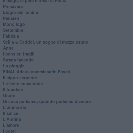
Il mago, la pera e il Bar la Posta
Primavera
Elogio dell'ombra
Pensieri
Mono logo
Settembre
Fabrizia
​Scilla & Cariddi, un sogno di mezza estate
Anna
I pensieri fragili
Strada facendo
La pioggia
FINAL Adeus commissario Favati
Il cigno serpente
Le feste comandate
Il focolare
Giorni.
Di cosa parliamo, quando parliamo d'amore
L'ultima età
Il salice
L'Annina
L'amore
I poeti