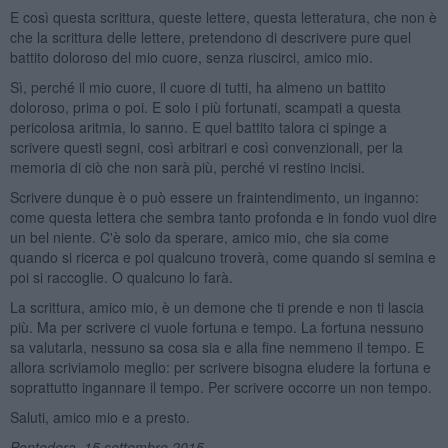
E così questa scrittura, queste lettere, questa letteratura, che non è
che la scrittura delle lettere, pretendono di descrivere pure quel
battito doloroso del mio cuore, senza riuscirci, amico mio.
Sì, perché il mio cuore, il cuore di tutti, ha almeno un battito
doloroso, prima o poi. E solo i più fortunati, scampati a questa
pericolosa aritmia, lo sanno. E quel battito talora ci spinge a
scrivere questi segni, così arbitrari e così convenzionali, per la
memoria di ciò che non sarà più, perché vi restino incisi.
Scrivere dunque è o può essere un fraintendimento, un inganno:
come questa lettera che sembra tanto profonda e in fondo vuol dire
un bel niente. C'è solo da sperare, amico mio, che sia come
quando si ricerca e poi qualcuno troverà, come quando si semina e
poi si raccoglie. O qualcuno lo farà.
La scrittura, amico mio, è un demone che ti prende e non ti lascia
più. Ma per scrivere ci vuole fortuna e tempo. La fortuna nessuno
sa valutarla, nessuno sa cosa sia e alla fine nemmeno il tempo. E
allora scriviamolo meglio: per scrivere bisogna eludere la fortuna e
soprattutto ingannare il tempo. Per scrivere occorre un non tempo.
Saluti, amico mio e a presto.
Pontedera, 15 settembre 2015