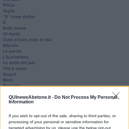
Pillole
Veglia
​“D” come delitto
D
Belle lettere
25 Aprile
Todo el bien, todo el mal
Silenzio
Le parole
​L’Australiana
Le stelle del jazz
Vita & morte
Auguri
Moro
Passanti
Continuando, la nonna e il carretto
Metaverso smart
QUInewsAbetone.it -
Do Not Process My Personal
Information
Fiamme
Anzi
Confessioni autoreferenziali
If you wish to opt-out of the sale, sharing to third parties, or
Utopie
processing of your personal or sensitive information for
Estate
targeted advertising by us, please use the below opt-out