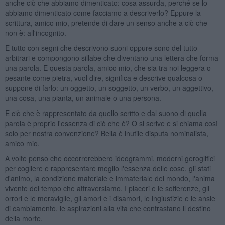
anche ciò che abbiamo dimenticato: cosa assurda, perché se lo
abbiamo dimenticato come facciamo a descriverlo? Eppure la
scrittura, amico mio, pretende di dare un senso anche a ciò che
non è: all'incognito.
E tutto con segni che descrivono suoni oppure sono del tutto
arbitrari e compongono sillabe che diventano una lettera che forma
una parola. E questa parola, amico mio, che sia tra noi leggera o
pesante come pietra, vuol dire, significa e descrive qualcosa o
suppone di farlo: un oggetto, un soggetto, un verbo, un aggettivo,
una cosa, una pianta, un animale o una persona.
E ciò che è rappresentato da quello scritto e dal suono di quella
parola è proprio l'essenza di ciò che è? O si scrive e si chiama così
solo per nostra convenzione? Bella è inutile disputa nominalista,
amico mio.
A volte penso che occorrerebbero ideogrammi, moderni geroglifici
per cogliere e rappresentare meglio l'essenza delle cose, gli stati
d'animo, la condizione materiale e immateriale del mondo, l'anima
vivente del tempo che attraversiamo. I piaceri e le sofferenze, gli
orrori e le meraviglie, gli amori e i disamori, le ingiustizie e le ansie
di cambiamento, le aspirazioni alla vita che contrastano il destino
della morte.