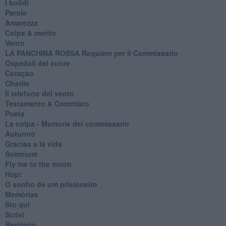
I bolidi
Parole
Amarezza
Colpa & merito
Vento
​LA PANCHINA ROSSA Requiem per il Commissario
Ospedali del cuore
Coraçào
Charlie
Il telefono del vento
Testamento & Commiato
Poeta
​La colpa - Memorie del commissario
Autunno
Gracias a la vida
Somnium
Fly me to the moon
Hop!
O sonho de um prisioneiro
Memòrias
Sto qui
Scrivi
Bestiario