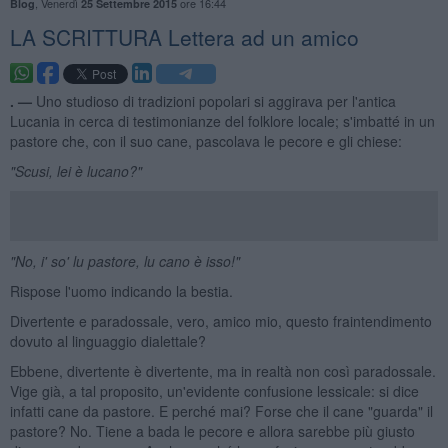
,
Venerdì
ore 16:44
Blog
25 Settembre 2015
​LA SCRITTURA Lettera ad un amico
. —
Uno studioso di tradizioni popolari si aggirava per l'antica
Lucania in cerca di testimonianze del folklore locale; s'imbatté in un
pastore che, con il suo cane, pascolava le pecore e gli chiese:
"Scusi,
lei
è
lucano?"
"No, i' so' lu
pastore, lu
cano
è
isso!"
Rispose l'uomo indicando la bestia.
Divertente e paradossale, vero, amico mio, questo fraintendimento
dovuto al linguaggio dialettale?
Ebbene, divertente è divertente, ma in realtà non così paradossale.
Vige già, a tal proposito, un'evidente confusione lessicale: si dice
infatti cane da pastore. E perché mai? Forse che il cane "guarda" il
pastore? No. Tiene a bada le pecore e allora sarebbe più giusto