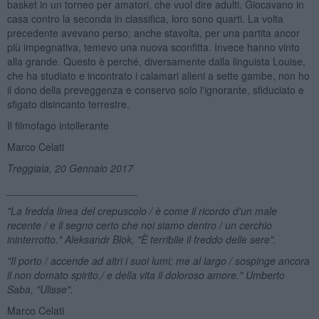
basket in un torneo per amatori, che vuol dire adulti. Giocavano in
casa contro la seconda in classifica, loro sono quarti. La volta
precedente avevano perso; anche stavolta, per una partita ancor
più impegnativa, temevo una nuova sconfitta. Invece hanno vinto
alla grande. Questo è perché, diversamente dalla linguista Louise,
che ha studiato e incontrato i calamari alieni a sette gambe, non ho
il dono della preveggenza e conservo solo l'ignorante, sfiduciato e
sfigato disincanto terrestre.
Il filmofago intollerante
Marco Celati
Treggiaia, 20 Gennaio 2017
_______________________
"La fredda linea del crepuscolo / è come il ricordo d'un male
recente / e il segno certo che noi siamo dentro / un cerchio
ininterrotto." Aleksandr Blok, "È terribile il freddo delle sere".
"Il porto / accende ad altri i suoi lumi; me al largo / sospinge ancora
il non domato spirito,/ e della vita il doloroso amore."
Umberto
Saba, "Ulisse".
Marco Celati