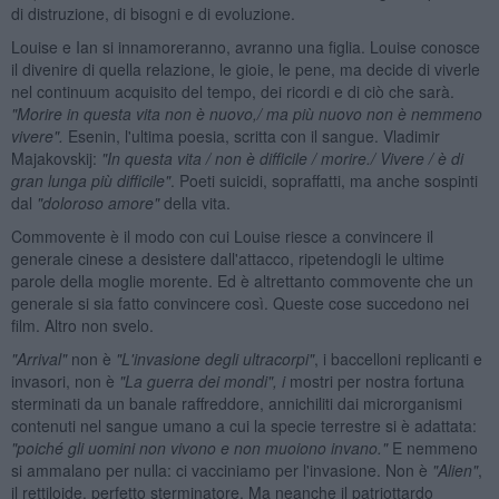
di distruzione, di bisogni e di evoluzione.
Louise e Ian si innamoreranno, avranno una figlia. Louise conosce
il divenire di quella relazione, le gioie, le pene, ma decide di viverle
nel continuum acquisito del tempo, dei ricordi e di ciò che sarà.
"Morire in questa vita non è nuovo,/ ma più nuovo non è nemmeno
vivere".
Esenin, l'ultima poesia, scritta con il sangue. Vladimir
Majakovskij:
"In questa vita / non è difficile / morire./ Vivere / è di
gran lunga più difficile"
. Poeti suicidi, sopraffatti, ma anche sospinti
dal
"doloroso amore"
della vita.
Commovente è il modo con cui Louise riesce a convincere il
generale cinese a desistere dall'attacco, ripetendogli le ultime
parole della moglie morente. Ed è altrettanto commovente che un
generale si sia fatto convincere così. Queste cose succedono nei
film. Altro non svelo.
"Arrival"
non è
"L'invasione degli ultracorpi"
, i baccelloni replicanti e
invasori, non è
"La guerra dei mondi", i
mostri per nostra fortuna
sterminati da un banale raffreddore, annichiliti dai microrganismi
contenuti nel sangue umano a cui la specie terrestre si è adattata:
"p
oich
é gli uomini non vivono e non muoiono invano."
E nemmeno
si ammalano per nulla: ci vacciniamo per l'invasione. Non è
"Alien"
,
il rettiloide, perfetto sterminatore. Ma neanche il patriottardo