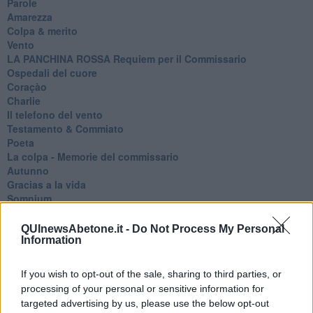
Parole
Amarezza
Colpa & merito
Vento
​LA PANCHINA ROSSA Requiem per il Commissario
Ospedali del cuore
Coraçào
Charlie
Il telefono del vento
Testamento & Commiato
Poeta
​La colpa - Memorie del commissario
Autunno
Gracias a la vida
Somnium
Fly me to the moon
Hop!
QUInewsAbetone.it -
Do Not Process My Personal
O sonho de um prisioneiro
Information
Memòrias
Sto qui
If you wish to opt-out of the sale, sharing to third parties, or
Scrivi
processing of your personal or sensitive information for
Bestiario
targeted advertising by us, please use the below opt-out
Pillole