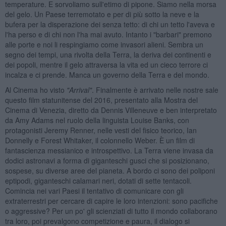
temperature. E sorvoliamo sull'etimo di pipone. Siamo nella morsa
del gelo. Un Paese terremotato e per di più sotto la neve e la
bufera per la disperazione dei senza tetto: di chi un tetto l'aveva e
l'ha perso e di chi non l'ha mai avuto. Intanto i "barbari" premono
alle porte e noi li respingiamo come invasori alieni. Sembra un
segno dei tempi, una rivolta della Terra, la deriva dei continenti e
dei popoli, mentre il gelo attraversa la vita ed un cieco terrore ci
incalza e ci prende. Manca un governo della Terra e del mondo.
Al Cinema ho visto
"Arrival"
. Finalmente è arrivato nelle nostre sale
questo film statunitense del 2016, presentato alla Mostra del
Cinema di Venezia, diretto da Dennis Villeneuve e ben interpretato
da Amy Adams nel ruolo della linguista Louise Banks, con
protagonisti Jeremy Renner, nelle vesti del fisico teorico, Ian
Donnelly e Forest Whitaker, il colonnello Weber. È un film di
fantascienza messianico e introspettivo. La Terra viene invasa da
dodici astronavi a forma di giganteschi gusci che si posizionano,
sospese, su diverse aree del pianeta. A bordo ci sono dei poliponi
eptipodi, giganteschi calamari neri, dotati di sette tentacoli.
Comincia nei vari Paesi il tentativo di comunicare con gli
extraterrestri per cercare di capire le loro intenzioni: sono pacifiche
o aggressive? Per un po' gli scienziati di tutto il mondo collaborano
tra loro, poi prevalgono competizione e paura, il dialogo si