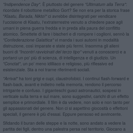
"Indipendence Day"
. È piuttosto del genere
"Ultimatum alla Terra"
:
ricordate il robottone metallico Gort? Se non era per la storica frase
"
Klaatu, Barada, Nikto!"
ci avrebbe disintegrati per vendicare
l'uccisione di Klaatu, l'extraterrestre venuto a chiedere pace agli
umani in piena guerra fredda e in preda alla paura del conflitto
atomico. Smettete di fare i bischeri e di rompere i coglioni, sennò la
"Confederazione Galattica"
vi manda i suoi automi in modalità
distruzione, così imparate e state più fermi. Insomma gli alieni
buoni di
"Incontri ravvicinati del terzo tipo"
venuti a conoscerci e a
portarci un po' più di scienza, di intelligenza e di giudizio. Un
"Conctat"
, un po' meno idilliaco e religioso, più riflessivo ed
esistenziale. Sta a noi trarne riferimenti sociali.
"Arrival"
ha toni grigi e cupi, claustrofobici. I continui flash-forward e
flash-back, avanti e indietro nella memoria, rendono il percorso
intrigante e confuso. I giganteschi gusci astronautici, sospesi in
verticale sulla terra e sul mare, sono suggestivi, carichi di un effetto
semplice e primordiale. Il film è da vedere, non solo e non tanto per
gli appassionati del genere. Non ci si aspettino giocosità o effettoni
speciali, il genere è più d'essai. Eppure pensoso ed avvincente.
Sfidando il buran delle steppe e la notte, sono andato a vedere la
partita dei figli, dentro una palestra persa nel territorio. Giocano a