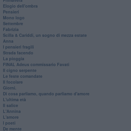
Elogio dell'ombra
Pensieri
Mono logo
Settembre
Fabrizia
​Scilla & Cariddi, un sogno di mezza estate
Anna
I pensieri fragili
Strada facendo
La pioggia
FINAL Adeus commissario Favati
Il cigno serpente
Le feste comandate
Il focolare
Giorni.
Di cosa parliamo, quando parliamo d'amore
L'ultima età
Il salice
L'Annina
L'amore
I poeti
De mente