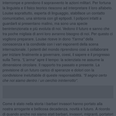
interrompe e prendono il sopravvento le azioni militari. Per fortuna
la linguista e il fisico teorico riescono ad interpretare il loro alfabeto.
Louise soprattutto, esperta di linguaggio, stabilisce un contatto
comunicativo, una sintonia con gli eptipodi. I poliponi infatti a
guardarli si presentano malino, ma sono una specie
benintenzionata e più evoluta di noi. Vedono il futuro e sanno che
tra poche migliaia di anni loro avranno bisogno di noi. Per questo ci
vogliono preparare. Louise riceve in dono
"l'arma"
della
conoscenza e la condivide con i vari esponenti della scena
internazionale. I potenti del mondo riprendono così a collaborare
per iniziare finalmente a governare, coesi, il sapere e il progresso
sulla Terra.
"L'arma"
apre il tempo: la scienziata ne assume la
dimensione circolare. Il rapporto tra passato e presente. La
previsione di un futuro carico di speranze e dolori con la
condivisione ineluttabile di queste responsabilità.
"Il segno certo
che noi siamo dentro / un cerchio ininterrotto".
Come è stato nella storia i barbari invasori hanno portato alla
nostra arrogante e bellicosa decadenza, novità e futuro. A ricordo
di quando anche noi siamo stati barbari, invasori, migranti, portatori