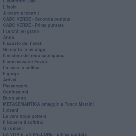
L'ispettore Calò
L'isola
A teatro a teatro !
CABO VERDE - Seconda puntata
CABO VERDE - Prima puntata
I cerchi nel grano
Anna
Il sabato del Favati
Un morto in milonga
Il mistero del redo scomparso
Il commissario Favati
La casa in collina
Il gorgo
Arrival
Passengers
Confessioni
Buon anno
METASEMANTICA omaggio a Fosco Maraini
I pisani
Le vent nous portera
Il Nobel e il soffritto
Gli umani
LA VITA E' UN PALLONE - ultima puntata