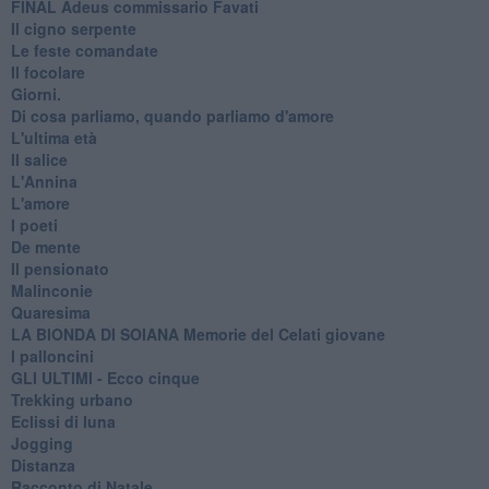
FINAL Adeus commissario Favati
Il cigno serpente
Le feste comandate
Il focolare
Giorni.
Di cosa parliamo, quando parliamo d'amore
L'ultima età
Il salice
L'Annina
L'amore
I poeti
De mente
Il pensionato
Malinconie
Quaresima
LA BIONDA DI SOIANA Memorie del Celati giovane
I palloncini
GLI ULTIMI - Ecco cinque
Trekking urbano
Eclissi di luna
Jogging
Distanza
Racconto di Natale