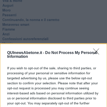
Vita & morte
Auguri
Moro
Passanti
Continuando, la nonna e il carretto
Metaverso smart
Fiamme
Anzi
Confessioni autoreferenziali
Utopie
Estate
QUInewsAbetone.it -
Do Not Process My Personal
Il lago
Information
Il diluvio
La classe
Pensieri incoerenti
If you wish to opt-out of the sale, sharing to third parties, or
Dal balcone
processing of your personal or sensitive information for
Insomnia
targeted advertising by us, please use the below opt-out
Il guardiano
section to confirm your selection. Please note that after your
Lo sgombero
opt-out request is processed you may continue seeing
Erodoto e Tucidide
interest-based ads based on personal information utilized by
Il padre della storia
us or personal information disclosed to third parties prior to
Pensieri brevi
your opt-out. You may separately opt-out of the further
L'evoluzione della specie