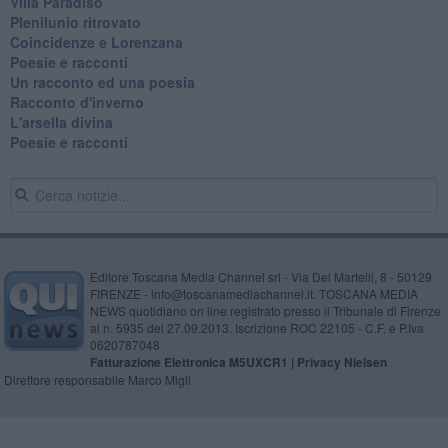
Villa Paradiso
Plenilunio ritrovato
Coincidenze e Lorenzana
Poesie e racconti
Un racconto ed una poesia
Racconto d'inverno
​L'arsella divina
Poesie e racconti
Editore Toscana Media Channel srl - Via Dei Martelli, 8 - 50129
FIRENZE - info@toscanamediachannel.it. TOSCANA MEDIA
NEWS quotidiano on line registrato presso il Tribunale di Firenze
al n. 5935 del 27.09.2013. Iscrizione ROC 22105 - C.F. e P.Iva
0620787048
Fatturazione Elettronica M5UXCR1 |
Privacy Nielsen
Direttore responsabile Marco Migli
Powered by
Aperion.it