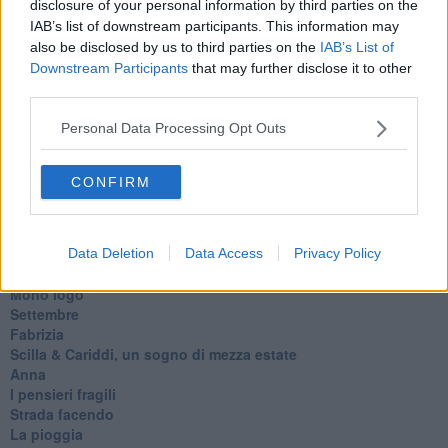
disclosure of your personal information by third parties on the
Il servizio
IAB’s list of downstream participants. This information may
Riflessioni
also be disclosed by us to third parties on the
IAB’s List of
L'Oscuro
Downstream Participants
that may further disclose it to other
Generazioni
third parties.
Cristobal
Il paese dei balocchi
Personal Data Processing Opt Outs
Ciò che resta
La balena
Vittorio
CONFIRM
La bufera
Il mago, la pera e il Bar la Posta
Primavera
Elogio dell'ombra
Data Deletion
Data Access
Privacy Policy
Pensieri
Mono logo
Settembre
Fabrizia
​Scilla & Cariddi, un sogno di mezza estate
Anna
I pensieri fragili
Strada facendo
La pioggia