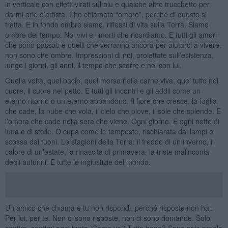
in verticale con effetti virati sul blu e qualche altro trucchetto per
darmi arie d’artista. L’ho chiamata “ombre”, perché di questo si
tratta. E in fondo ombre siamo, riflessi di vita sulla Terra. Siamo
ombre del tempo. Noi vivi e i morti che ricordiamo. E tutti gli amori
che sono passati e quelli che verranno ancora per aiutarci a vivere,
non sono che ombre. Impressioni di noi, proiettate sull’esistenza,
lungo i giorni, gli anni, il tempo che scorre e noi con lui.
Quella volta, quel bacio, quel morso nella carne viva, quel tuffo nel
cuore, il cuore nel petto. E tutti gli incontri e gli addii come un
eterno ritorno o un eterno abbandono. Il fiore che cresce, la foglia
che cade, la nube che vola, il cielo che piove, il sole che splende. E
l’ombra che cade nella sera che viene. Ogni giorno. E ogni notte di
luna e di stelle. O cupa come le tempeste, rischiarata dai lampi e
scossa dai tuoni. Le stagioni della Terra: il freddo di un inverno, il
calore di un’estate, la rinascita di primavera, la triste malinconia
degli autunni. E tutte le ingiustizie del mondo.
Un amico che chiama e tu non rispondi, perché risposte non hai.
Per lui, per te. Non ci sono risposte, non ci sono domande. Solo
sentire, sentirsi ogni tanto. Come va? Tutto bene? Sono solo parole