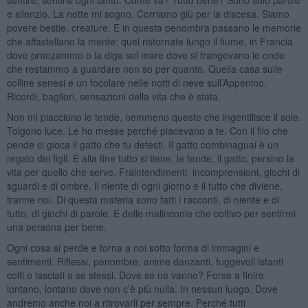
e silenzio. La notte mi sogno. Corriamo giù per la discesa. Siamo
povere bestie, creature. E in questa penombra passano le memorie
che affastellano la mente: quel ristornate lungo il fiume, in Francia
dove pranzammo o la diga sul mare dove si frangevano le onde
che restammo a guardare non so per quanto. Quella casa sulle
colline senesi e un focolare nelle notti di neve sull’Appenino.
Ricordi, bagliori, sensazioni della vita che è stata.
Non mi piacciono le tende, nemmeno queste che ingentilisce il sole.
Tolgono luce. Le ho messe perché piacevano a te. Con il filo che
pende ci gioca il gatto che tu detesti. Il gatto combinaguai è un
regalo dei figli. E alla fine tutto si tiene, le tende, il gatto, persino la
vita per quello che serve. Fraintendimenti, incomprensioni, giochi di
sguardi e di ombre. Il niente di ogni giorno e il tutto che diviene,
tranne noi. Di questa materia sono fatti i racconti, di niente e di
tutto, di giochi di parole. E delle malinconie che coltivo per sentirmi
una persona per bene.
Ogni cosa si perde e torna a noi sotto forma di immagini e
sentimenti. Riflessi, penombre, anime danzanti, fuggevoli istanti
colti o lasciati a se stessi. Dove se ne vanno? Forse a finire
lontano, lontano dove non c’è più nulla. In nessun luogo. Dove
andremo anche noi a ritrovarli per sempre. Perché tutti