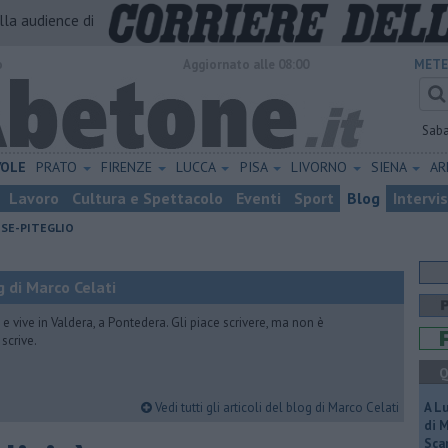
alla audience di
o
Aggiornato alle 08:00
METE
Sab
VOLE
PRATO
FIRENZE
LUCCA
PISA
LIVORNO
SIENA
A
Lavoro
Cultura e Spettacolo
Eventi
Sport
Blog
Intervi
ESE-PITEGLIO
 di Marco Celati
vive in Valdera, a Pontedera. Gli piace scrivere, ma non è
scrive.
Q
Vedi tutti gli articoli del blog di Marco Celati
A L
di 
Scar