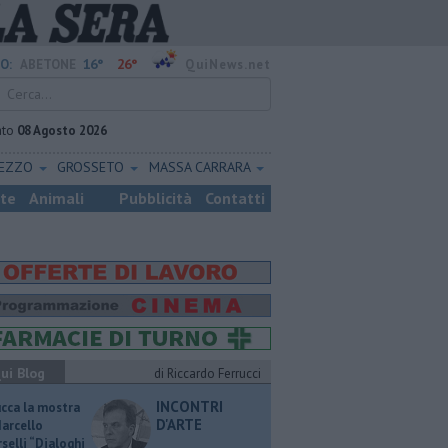
16°
26°
O:
ABETONE
QuiNews.net
ato
08 Agosto 2026
REZZO
GROSSETO
MASSA CARRARA
ste
Animali
Pubblicità
Contatti
ui Blog
di Riccardo Ferrucci
INCONTRI
ucca la mostra
D'ARTE
Marcello
selli “Dialoghi