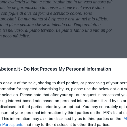
come evidenzia la foto, è stato trapiantato in un vaso ancora più
oni che ne garantiscono la conservazione e nel vaso è stato
 con foglie di diversa forma e screziato colore: sono
prossimi. La mia pianta si è ripresa e ora sta nel mio ufficio.
mi piace pensare che se la intenda con l'imparentato o
 lei nel vaso, al piano terreno. Le piante fanno una vita un po'
 poco più felice.
etone.it -
Do Not Process My Personal Information
to opt-out of the sale, sharing to third parties, or processing of your per
formation for targeted advertising by us, please use the below opt-out s
r selection. Please note that after your opt-out request is processed y
eing interest-based ads based on personal information utilized by us or
disclosed to third parties prior to your opt-out. You may separately opt-
losure of your personal information by third parties on the IAB’s list of
. This information may also be disclosed by us to third parties on the
IA
Participants
that may further disclose it to other third parties.
menica” di Marco Celati