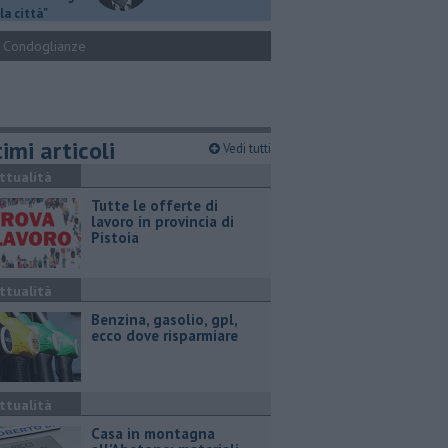
la città"
Condoglianze
imi articoli
Vedi tutti
ttualità
​Tutte le offerte di
lavoro in provincia di
Pistoia
ttualità
​Benzina, gasolio, gpl,
ecco dove risparmiare
ttualità
Casa in montagna