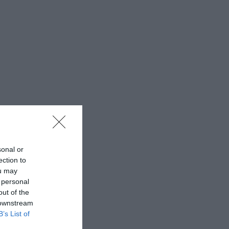
sonal or
ection to
ou may
 personal
out of the
 downstream
B’s List of