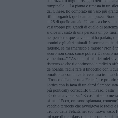
ti spruzzo, ti tolgo il ristagno dell'acqua al
rompipalle!". La pianta è rimasta in un si
dal Cinese, ho comprato un vaso più grande,
rifiuti organici, quei dannati, puzza! Sono 
ai 25 di quello attuale. Un'amica che sta i
vasi troppo più grandi di quello di partenza,
si dice invasato di una persona un po' fuori
nel pensiero, questa volta mi ha parlato, o 
uomini e gli altri animali. Insomma mi ha d
ragione, se mi smarrisco e muoio? Non è t
sicuro non sono, come potrei? Di sicuro non 
va benino..." "Ascolta, pianta dei miei stiv
ristrettezze che ti opprimono le radici o af
de noantri, facile fare il finocchio con il c
omofobica con un certa venatura ironica ch
"Tronco della presunta Felicità, se proprio 
l'ortica con la fava di un altro! Sarebbe sta
più politically correct...Io ti invaso, basta
"Cedo alla violenza." E così mi sono messo a
pianta. "Ecco, ora sono spiantata, contento
vecchio terriccio che avvolgeva le radici e 
Tronco della Felicità nel suo nuovo vaso. Ho
mi pare di ricordare, richiede condizioni am