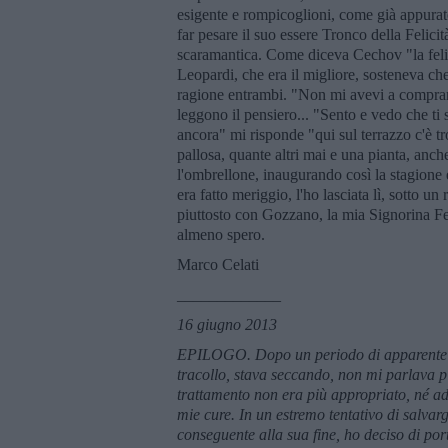
esigente e rompicoglioni, come già appurato
far pesare il suo essere Tronco della Felici
scaramantica. Come diceva Cechov "la felic
Leopardi, che era il migliore, sosteneva che
ragione entrambi. "Non mi avevi a comprare,
leggono il pensiero... "Sento e vedo che ti
ancora" mi risponde "qui sul terrazzo c'è t
pallosa, quante altri mai e una pianta, an
l'ombrellone, inaugurando così la stagione e
era fatto meriggio, l'ho lasciata lì, sotto 
piuttosto con Gozzano, la mia Signorina Fel
almeno spero.
Marco Celati
_____________
16 giugno 2013
EPILOGO. Dopo un periodo di apparente ri
tracollo, stava seccando, non mi parlava più
trattamento non era più appropriato, né ade
mie cure. In un estremo tentativo di salvargl
conseguente alla sua fine, ho deciso di por