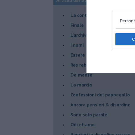
La controversia degli azzimi
Persona
Finale
L'archivio
I nomi
Essere
Res rebus
De mente
La marcia
Confessioni del pappagallo
Ancora pensieri & disordine
Sono solo parole
Odi et amo
Pensieri in disordine sparso