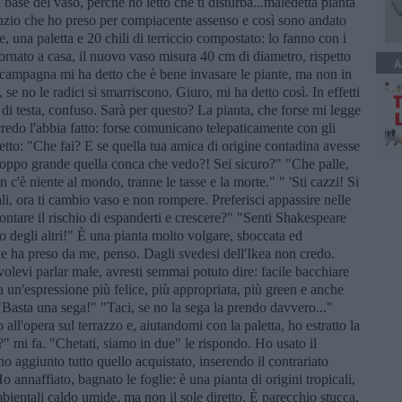
la base del vaso, perché ho letto che ti disturba...maledetta pianta
lenzio che ho preso per compiacente assenso e così sono andato
 una paletta e 20 chili di terriccio compostato: lo fanno con i
tornato a casa, il nuovo vaso misura 40 cm di diametro, rispetto
A
n campagna mi ha detto che è bene invasare le piante, ma non in
 se no le radici si smarriscono. Giuro, mi ha detto così. In effetti
 di testa, confuso. Sarà per questo? La pianta, che forse mi legge
credo l'abbia fatto: forse comunicano telepaticamente con gli
etto: "Che fai? E se quella tua amica di origine contadina avesse
roppo grande quella conca che vedo?! Sei sicuro?" "Che palle,
c'è niente al mondo, tranne le tasse e la morte." " 'Sti cazzi! Si
ali, ora ti cambio vaso e non rompere. Preferisci appassire nelle
frontare il rischio di espanderti e crescere?" "Senti Shakespeare
ulo degli altri!" È una pianta molto volgare, sboccata ed
e ha preso da me, penso. Dagli svedesi dell'Ikea non credo.
volevi parlar male, avresti semmai potuto dire: facile bacchiare
ta un'espressione più felice, più appropriata, più green e anche
" "Basta una sega!" "Taci, se no la sega la prendo davvero..."
ll'opera sul terrazzo e, aiutandomi con la paletta, ho estratto la
?" mi fa. "Chetati, siamo in due" le rispondo. Ho usato il
ho aggiunto tutto quello acquistato, inserendo il contrariato
 annaffiato, bagnato le foglie: è una pianta di origini tropicali,
bientali caldo umide, ma non il sole diretto. È parecchio stucca,