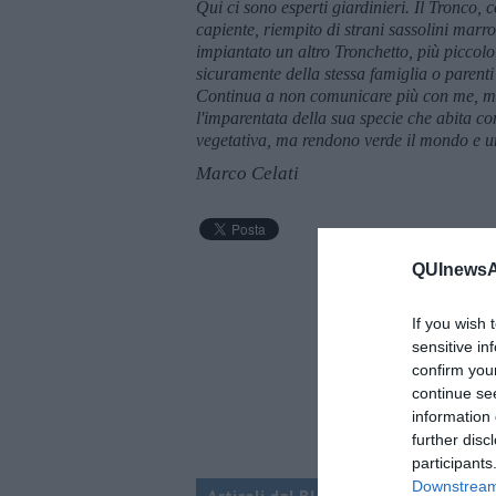
Qui ci sono esperti giardinieri. Il Tronco, 
capiente, riempito di strani sassolini marr
impiantato un altro Tronchetto, più piccolo
sicuramente della stessa famiglia o parenti 
Continua a non comunicare più con me, ma 
l'imparentata della sua specie che abita con
vegetativa, ma rendono verde il mondo e un
Marco Celati
QUInewsAb
If you wish 
sensitive in
confirm you
continue se
information 
further disc
participants
Downstream 
Articoli dal Blog “Racconti della do