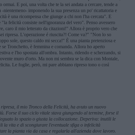
 ormai. E poi, una volta che te la sei andata a cercare, tende a
tà -nientemeno- imponendo la sua presenza un po' ricattatoria e
ità è una ricompensa che giunge a chi non l'ha cercata". E
 "la felicità consiste nell'ignoranza del vero". Penso avessero
 caro il mio letterato da citazioni!" Allora è proprio vero che
 sei ripresa. L'operazione é riuscita?! Come va?" "Non lo so
roppo sole, questo caldo mi secca!" È una pianta pretenziosa e
che se Tronchetto, è femmina e comanda. Allora ho aperto
stiva e l'ho spostata all'ombra. Intanto, ridendo e scherzando, si
un rovente muro d'orto. Ma non mi sembra se la dica con Montale,
icita. Le foglie, però, mi pare abbiano ripreso tono o così
presa, il mio Tronco della Felicità, ha avuto un nuovo
. Forse il suo ciclo vitale stava giungendo al termine, forse il
guato lo spazio o giusta la collocazione. Deperiva: inutili le
i la vita e di scongiurare l'eventuale sfiga o infelicità
tare la pianta via da casa e regalarla all'azienda dove lavoro.