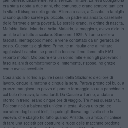
era stata ridotta a due anni, che comunque erano sempre tanti per
la vita e il bisogno della gente. Ritorna a casa, a Casale. In famiglia
ci sono quattro sorelle più piccole, un padre malandato, casellante
delle ferrovie e tanta povertà. Le sorelle erano, in ordine di nascita,
Mafalda, Itala, Iolanda e Velia. Mafalda, la maggiore, aveva diciotto
anni, le altre tutte a scalare. Siamo nel 1929, VII anno dell’era
fascista, nientepopodimeno, e viene contattato da un gerarca del
posto. Questo tizio gli dice: Primo, te mi risulta che al militare
aggiustavi i camion, se prendi la tessera ti mettiamo alla FIAT,
reparto motori. Mio padre era un uomo mite e non gli piacevano i
fasci italiani di combattimento e, mitemente, rispose, no grazie,
come avessi accettato.
Così andò a Torino a pulire i cessi della Stazione: dieci ore di
lavoro, cinque la mattina e cinque la sera. Partiva presto col buio, a
pranzo mangiava un pezzo di pane e formaggio su una panchina e
col buio ritornava, la sera tardi. Da Casale a Torino, andata e
ritorno in treno, erano cinque ore di viaggio. Tre mesi questa vita.
Poi cominciò a balenargli un’idea in testa. Aveva uno zio, ex
carratore dagli occhi tristi, il quale gli diceva, ogni volta che lo
vedeva, che sbaglio ho fatto quando Aristide, un amico, mi chiese
di fare una società per costruire le ruote delle macchine prodotte