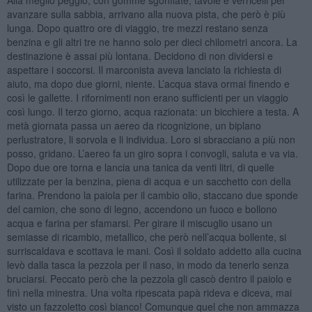
avanzare sulla sabbia, arrivano alla nuova pista, che però è più
lunga. Dopo quattro ore di viaggio, tre mezzi restano senza
benzina e gli altri tre ne hanno solo per dieci chilometri ancora. La
destinazione è assai più lontana. Decidono di non dividersi e
aspettare i soccorsi. Il marconista aveva lanciato la richiesta di
aiuto, ma dopo due giorni, niente. L’acqua stava ormai finendo e
così le gallette. I rifornimenti non erano sufficienti per un viaggio
così lungo. Il terzo giorno, acqua razionata: un bicchiere a testa. A
metà giornata passa un aereo da ricognizione, un biplano
perlustratore, li sorvola e li individua. Loro si sbracciano a più non
posso, gridano. L’aereo fa un giro sopra i convogli, saluta e va via.
Dopo due ore torna e lancia una tanica da venti litri, di quelle
utilizzate per la benzina, piena di acqua e un sacchetto con della
farina. Prendono la paiola per il cambio olio, staccano due sponde
del camion, che sono di legno, accendono un fuoco e bollono
acqua e farina per sfamarsi. Per girare il miscuglio usano un
semiasse di ricambio, metallico, che però nell’acqua bollente, si
surriscaldava e scottava le mani. Così il soldato addetto alla cucina
levò dalla tasca la pezzola per il naso, in modo da tenerlo senza
bruciarsi. Peccato però che la pezzola gli cascò dentro il paiolo e
finì nella minestra. Una volta ripescata papà rideva e diceva, mai
visto un fazzoletto così bianco! Comunque quel che non ammazza