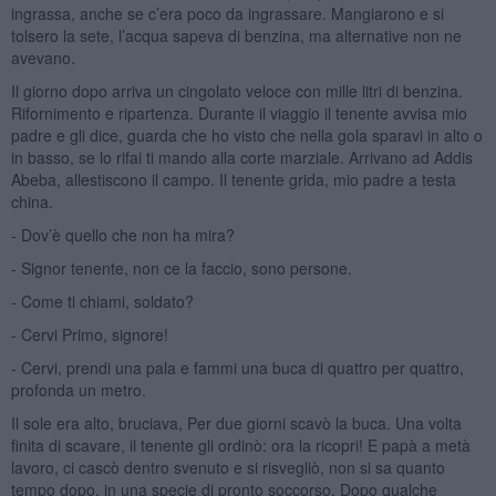
ingrassa, anche se c’era poco da ingrassare. Mangiarono e si
tolsero la sete, l’acqua sapeva di benzina, ma alternative non ne
avevano.
Il giorno dopo arriva un cingolato veloce con mille litri di benzina.
Rifornimento e ripartenza. Durante il viaggio il tenente avvisa mio
padre e gli dice, guarda che ho visto che nella gola sparavi in alto o
in basso, se lo rifai ti mando alla corte marziale. Arrivano ad Addis
Abeba, allestiscono il campo. Il tenente grida, mio padre a testa
china.
- Dov’è quello che non ha mira?
- Signor tenente, non ce la faccio, sono persone.
- Come ti chiami, soldato?
- Cervi Primo, signore!
- Cervi, prendi una pala e fammi una buca di quattro per quattro,
profonda un metro.
Il sole era alto, bruciava, Per due giorni scavò la buca. Una volta
finita di scavare, il tenente gli ordinò: ora la ricopri! E papà a metà
lavoro, ci cascò dentro svenuto e si risvegliò, non si sa quanto
tempo dopo, in una specie di pronto soccorso. Dopo qualche