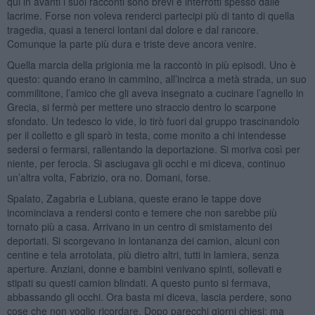
qui in avanti i suoi racconti sono brevi e interrotti spesso dalle
lacrime. Forse non voleva renderci partecipi più di tanto di quella
tragedia, quasi a tenerci lontani dal dolore e dal rancore.
Comunque la parte più dura e triste deve ancora venire.
Quella marcia della prigionia me la raccontò in più episodi. Uno è
questo: quando erano in cammino, all’incirca a metà strada, un suo
commilitone, l’amico che gli aveva insegnato a cucinare l’agnello in
Grecia, si fermò per mettere uno straccio dentro lo scarpone
sfondato. Un tedesco lo vide, lo tirò fuori dal gruppo trascinandolo
per il colletto e gli sparò in testa, come monito a chi intendesse
sedersi o fermarsi, rallentando la deportazione. Si moriva così per
niente, per ferocia. Si asciugava gli occhi e mi diceva, continuo
un’altra volta, Fabrizio, ora no. Domani, forse.
Spalato, Zagabria e Lubiana, queste erano le tappe dove
incominciava a rendersi conto e temere che non sarebbe più
tornato più a casa. Arrivano in un centro di smistamento dei
deportati. Si scorgevano in lontananza dei camion, alcuni con
centine e tela arrotolata, più dietro altri, tutti in lamiera, senza
aperture. Anziani, donne e bambini venivano spinti, sollevati e
stipati su questi camion blindati. A questo punto si fermava,
abbassando gli occhi. Ora basta mi diceva, lascia perdere, sono
cose che non voglio ricordare. Dopo parecchi giorni chiesi: ma