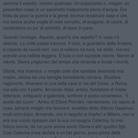
centravi il vasetto, vincevi qualcosa. Un pupazzetto o, magari, un
pesciolino rosso in un sacchetto trasparente pieno d’acqua. Era
finita da poco la guerra e la gente doveva ricostruire case e vite,
ma aveva anche voglia di cose semplici, di svagarsi, di uscire, di
condividere un po’ di serenità, di stare in pace.
Guardo l’orologio. Aspetto, quant’è che aspetto? In casa c’è
silenzio. La notte passa insonne. Il cielo, a guardarlo dalla finestra,
è coperto da nuvoli neri, non si vedono né luna, né stelle, mentre
scende una nebbia leggera. È buio e non succede niente. Niente di
niente. Siamo prigionieri del tempo che rimanda e fonde i ricordi.
Gloria, mia mamma, o meglio colei che sarebbe diventata mia
madre, veniva da una famiglia benestante romana. Studiava
ragioneria. Vivevano in una bella casa in via del Corso, a Roma,
ma solo con il padre, Armando Volpi, artista, fondatore di riviste
letterarie, antiquario e gallerista, scrittore e poeta romanesco, “il
poeta del cuore”. Amico di Ettore Petrolini, nientemeno. Un sacco di
cose, sempre meglio che lavorare, avrebbe detto Vittorio Gassman,
molti anni dopo. Armando, che in seguito si trasferì a Milano, non si
era mai voluto sposare con la sua compagna Caterina, la mia
futura nonna, da cui pure aveva avuto Gloria e altri quattro figli.
Così Caterina s’era stufata e un bel giorno, poco prima della