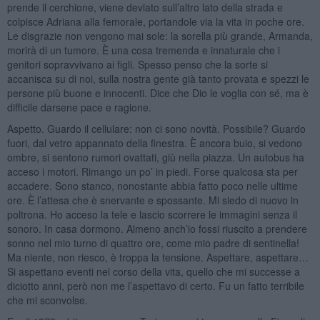
prende il cerchione, viene deviato sull’altro lato della strada e
colpisce Adriana alla femorale, portandole via la vita in poche ore.
Le disgrazie non vengono mai sole: la sorella più grande, Armanda,
morirà di un tumore. È una cosa tremenda e innaturale che i
genitori sopravvivano ai figli. Spesso penso che la sorte si
accanisca su di noi, sulla nostra gente già tanto provata e spezzi le
persone più buone e innocenti. Dice che Dio le voglia con sé, ma è
difficile darsene pace e ragione.
Aspetto. Guardo il cellulare: non ci sono novità. Possibile? Guardo
fuori, dal vetro appannato della finestra. È ancora buio, si vedono
ombre, si sentono rumori ovattati, giù nella piazza. Un autobus ha
acceso i motori. Rimango un po’ in piedi. Forse qualcosa sta per
accadere. Sono stanco, nonostante abbia fatto poco nelle ultime
ore. È l’attesa che è snervante e spossante. Mi siedo di nuovo in
poltrona. Ho acceso la tele e lascio scorrere le immagini senza il
sonoro. In casa dormono. Almeno anch’io fossi riuscito a prendere
sonno nel mio turno di quattro ore, come mio padre di sentinella!
Ma niente, non riesco, è troppa la tensione. Aspettare, aspettare…
Si aspettano eventi nel corso della vita, quello che mi successe a
diciotto anni, però non me l’aspettavo di certo. Fu un fatto terribile
che mi sconvolse.