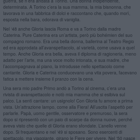
guerra, se n’era andata a Torino. Una donna indipendente,
determinata. A Torino c’era la sua mamma, la mia bisnonna, che
lavorava in una fabbrica di dolci e raccontano che, quando morì,
esposta nella bara, odorava di vaniglia.
Nel ‘48 anche Gloria lascia Roma e va a Torino dalla madre
Caterina. Pure Caterina era un’artista, però più bohémien del suo
compagno romano. Era una bella donna, ballerina al Teatro Regio
ed era approdata all’avanspettacolo, al varietà, come usava a quel
tempo. Anche Gloria era bella, aveva il diploma di ragioneria, meno
adatto per l’arte, ma una voce molto intonata, e sua madre, che
l’accompagnava al piano, la introdusse nello spettacolo come
cantante. Gloria e Caterina conducevano una vita povera, facevano
fatica a mettere insieme il pranzo con la cena.
Una sera mio padre Primo andò a Torino al cinema, c’era una
rivista di avanspettacolo e notò mia mamma che si esibiva sul
palco. La sentì cantare: un usignolo! Con Gloria fu amore a prima
vista. Un’attrazione lampo, come alla Fiera! All’uscita l’aspettò per
parlarle. Papà, uomo gentile, osservatore e premuroso, la sera
dopo si ripresentò con un paio di scarpe da donna nuove, perché
aveva visto che quelle di Gloria erano sfondate. L’anello venne
dopo. Si frequentano e nel ‘49 si sposano. Sono esercenti di
spettacolo, ma viaggiante, girano le Fiere per vivere. Nel ‘50 nasce