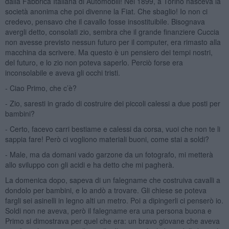
dalla Fabbrica Italiana di Automobili! Nel 1899, a Torino nasceva la
società anonima che poi divenne la Fiat. Che sbaglio! Io non ci
credevo, pensavo che il cavallo fosse insostituibile. Bisognava
avergli detto, consolati zio, sembra che il grande finanziere Cuccia
non avesse previsto nessun futuro per il computer, era rimasto alla
macchina da scrivere. Ma questo è un pensiero dei tempi nostri,
del futuro, e lo zio non poteva saperlo. Perciò forse era
inconsolabile e aveva gli occhi tristi.
- Ciao Primo, che c’è?
- Zio, saresti in grado di costruire dei piccoli calessi a due posti per
bambini?
- Certo, facevo carri bestiame e calessi da corsa, vuoi che non te li
sappia fare! Però ci vogliono materiali buoni, come stai a soldi?
- Male, ma da domani vado garzone da un fotografo, mi metterà
allo sviluppo con gli acidi e ha detto che mi pagherà.
La domenica dopo, sapeva di un falegname che costruiva cavalli a
dondolo per bambini, e lo andò a trovare. Gli chiese se poteva
fargli sei asinelli in legno alti un metro. Poi a dipingerli ci penserò io.
Soldi non ne aveva, però il falegname era una persona buona e
Primo si dimostrava per quel che era: un bravo giovane che aveva