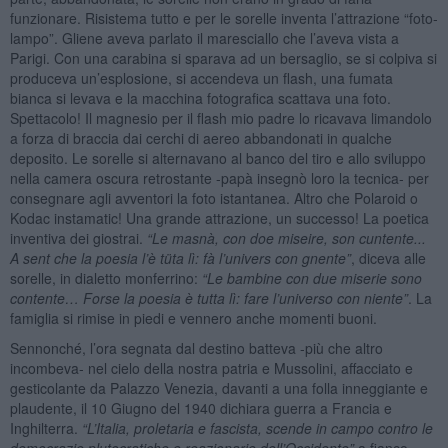
funzionare. Risistema tutto e per le sorelle inventa l’attrazione “foto-
lampo”. Gliene aveva parlato il maresciallo che l’aveva vista a
Parigi. Con una carabina si sparava ad un bersaglio, se si colpiva si
produceva un’esplosione, si accendeva un flash, una fumata
bianca si levava e la macchina fotografica scattava una foto.
Spettacolo! Il magnesio per il flash mio padre lo ricavava limandolo
a forza di braccia dai cerchi di aereo abbandonati in qualche
deposito. Le sorelle si alternavano al banco del tiro e allo sviluppo
nella camera oscura retrostante -papà insegnò loro la tecnica- per
consegnare agli avventori la foto istantanea. Altro che Polaroid o
Kodac instamatic! Una grande attrazione, un successo! La poetica
inventiva dei giostrai.
“Le masnà, con doe miseire, son cuntente...
A sent che la poesia l’è tüta lì: fà l
’
univers con gnente”
, diceva alle
sorelle, in dialetto monferrino:
“Le bambine con due miserie sono
contente… Forse la poesia è tutta lì: fare l
’universo con niente”
. La
famiglia si rimise in piedi e vennero anche momenti buoni.
Sennonché, l’ora segnata dal destino batteva -più che altro
incombeva- nel cielo della nostra patria e Mussolini, affacciato e
gesticolante da Palazzo Venezia, davanti a una folla inneggiante e
plaudente, il 10 Giugno del 1940 dichiara guerra a Francia e
Inghilterra.
“L
’Italia, proletaria e fascista, scende in campo contro le
democrazie plutocratiche e reazionarie dell
’Occidente”
a fianco