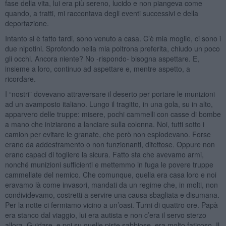
fase della vita, lui era più sereno, lucido e non piangeva come
quando, a tratti, mi raccontava degli eventi successivi e della
deportazione.
Intanto si è fatto tardi, sono venuto a casa. C’è mia moglie, ci sono i
due nipotini. Sprofondo nella mia poltrona preferita, chiudo un poco
gli occhi. Ancora niente? No -rispondo- bisogna aspettare. E,
insieme a loro, continuo ad aspettare e, mentre aspetto, a
ricordare.
I “nostri” dovevano attraversare il deserto per portare le munizioni
ad un avamposto italiano. Lungo il tragitto, in una gola, su in alto,
apparvero delle truppe: misere, pochi cammelli con casse di bombe
a mano che iniziarono a lanciare sulla colonna. Noi, tutti sotto i
camion per evitare le granate, che però non esplodevano. Forse
erano da addestramento o non funzionanti, difettose. Oppure non
erano capaci di togliere la sicura. Fatto sta che avevamo armi,
nonché munizioni sufficienti e mettemmo in fuga le povere truppe
cammellate del nemico. Che comunque, quella era casa loro e noi
eravamo là come invasori, mandati da un regime che, in molti, non
condividevamo, costretti a servire una causa sbagliata e disumana.
Per la notte ci fermiamo vicino a un’oasi. Turni di quattro ore. Papà
era stanco dal viaggio, lui era autista e non c’era il servo sterzo
allora. Guidare, e poi su quelle piste sabbiose, era molto faticoso. Il