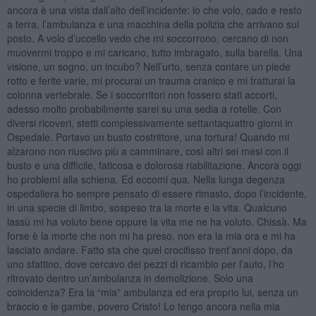
ancora è una vista dall’alto dell’incidente: io che volo, cado e resto
a terra, l’ambulanza e una macchina della polizia che arrivano sul
posto. A volo d’uccello vedo che mi soccorrono, cercano di non
muovermi troppo e mi caricano, tutto imbragato, sulla barella. Una
visione, un sogno, un incubo? Nell’urto, senza contare un piede
rotto e ferite varie, mi procurai un trauma cranico e mi fratturai la
colonna vertebrale. Se i soccorritori non fossero stati accorti,
adesso molto probabilmente sarei su una sedia a rotelle. Con
diversi ricoveri, stetti complessivamente settantaquattro giorni in
Ospedale. Portavo un busto costrittore, una tortura! Quando mi
alzarono non riuscivo più a camminare, così altri sei mesi con il
busto e una difficile, faticosa e dolorosa riabilitazione. Ancora oggi
ho problemi alla schiena. Ed eccomi qua. Nella lunga degenza
ospedaliera ho sempre pensato di essere rimasto, dopo l’incidente,
in una specie di limbo, sospeso tra la morte e la vita. Qualcuno
lassù mi ha voluto bene oppure la vita me ne ha voluto. Chissà. Ma
forse è la morte che non mi ha preso, non era la mia ora e mi ha
lasciato andare. Fatto sta che quel crocifisso trent’anni dopo, da
uno sfattino, dove cercavo dei pezzi di ricambio per l’auto, l’ho
ritrovato dentro un’ambulanza in demolizione. Solo una
coincidenza? Era la “mia” ambulanza ed era proprio lui, senza un
braccio e le gambe, povero Cristo! Lo tengo ancora nella mia