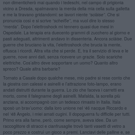
non dimenticherò mai quando i tedeschi, nel campo di prigionia
vicino a Dresda, spalmavano la merda della mia cella sulla galletta
e me la tiravano gridandomi: se lavori niente
“sciàise”.
Che si
pronuncia così e si scrive
“
scheiße”
, ma vuol dire lo stesso
“merda”. Dopo l’elettroshock mi tennero quasi due mesi in
Ospedale. La terapia era duecento grammi di zucchero al giorno e
pasti adeguati, altrimenti andavo in dissenteria. Ancora
sciàise.
Due
guerre che bruciano la vita, l’elettroshock che brucia la mente,
offusca i ricordi. Altra vita che si perde. E, tra il servizio di leva e le
guerre, nove anni dati, senza ricevere un grazie. Solo scariche
elettriche. Cos’altro deve sopportare un uomo? Quanto altro
spreco? Quale altra barbarie?
Tornato a Casale dopo qualche mese, mio padre si rese conto che
la giostra con calessi e asinelli e l’attrazione foto-lampo, erano
andati distrutti durante la guerra. Lo zio che faceva i carretti era
morto, come il falegname degli asinelli. Mafalda, la sorella più
anziana, si accompagnò con un tedesco rimasto in Italia. Itala
sposò un brav’uomo: dalla loro unione nel ‘46 nacque Riccardo e
nel ‘48 Angelo, i miei amati cugini. Il dopoguerra fu difficile per tutti.
Primo era alla fame, però, come sempre, aveva idee. Da un
raccoglitore di stracci e cianfrusaglie trovò tanti vasetti di vetro a
poco prezzo e costruì un gioco a premi. Lanciavi delle palline e, se