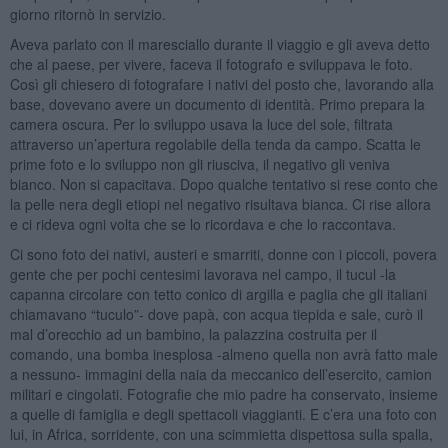
giorno ritornò in servizio.
Aveva parlato con il maresciallo durante il viaggio e gli aveva detto
che al paese, per vivere, faceva il fotografo e sviluppava le foto.
Così gli chiesero di fotografare i nativi del posto che, lavorando alla
base, dovevano avere un documento di identità. Primo prepara la
camera oscura. Per lo sviluppo usava la luce del sole, filtrata
attraverso un’apertura regolabile della tenda da campo. Scatta le
prime foto e lo sviluppo non gli riusciva, il negativo gli veniva
bianco. Non si capacitava. Dopo qualche tentativo si rese conto che
la pelle nera degli etiopi nel negativo risultava bianca. Ci rise allora
e ci rideva ogni volta che se lo ricordava e che lo raccontava.
Ci sono foto dei nativi, austeri e smarriti, donne con i piccoli, povera
gente che per pochi centesimi lavorava nel campo, il tucul -la
capanna circolare con tetto conico di argilla e paglia che gli italiani
chiamavano “tuculo”- dove papà, con acqua tiepida e sale, curò il
mal d’orecchio ad un bambino, la palazzina costruita per il
comando, una bomba inesplosa -almeno quella non avrà fatto male
a nessuno- immagini della naia da meccanico dell’esercito, camion
militari e cingolati. Fotografie che mio padre ha conservato, insieme
a quelle di famiglia e degli spettacoli viaggianti. E c’era una foto con
lui, in Africa, sorridente, con una scimmietta dispettosa sulla spalla,