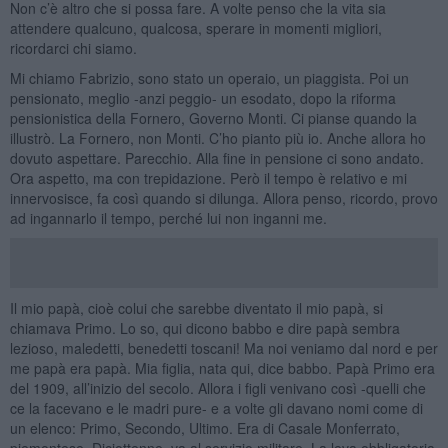
Non c’è altro che si possa fare. A volte penso che la vita sia
attendere qualcuno, qualcosa, sperare in momenti migliori,
ricordarci chi siamo.
Mi chiamo Fabrizio, sono stato un operaio, un piaggista. Poi un
pensionato, meglio -anzi peggio- un esodato, dopo la riforma
pensionistica della Fornero, Governo Monti. Ci pianse quando la
illustrò. La Fornero, non Monti. C’ho pianto più io. Anche allora ho
dovuto aspettare. Parecchio. Alla fine in pensione ci sono andato.
Ora aspetto, ma con trepidazione. Però il tempo è relativo e mi
innervosisce, fa così quando si dilunga. Allora penso, ricordo, provo
ad ingannarlo il tempo, perché lui non inganni me.
Il mio papà, cioè colui che sarebbe diventato il mio papà, si
chiamava Primo. Lo so, qui dicono babbo e dire papà sembra
lezioso, maledetti, benedetti toscani! Ma noi veniamo dal nord e per
me papà era papà. Mia figlia, nata qui, dice babbo. Papà Primo era
del 1909, all’inizio del secolo. Allora i figli venivano così -quelli che
ce la facevano e le madri pure- e a volte gli davano nomi come di
un elenco: Primo, Secondo, Ultimo. Era di Casale Monferrato,
piemontese. Diciottenne, va al servizio militare. La leva obbligatoria