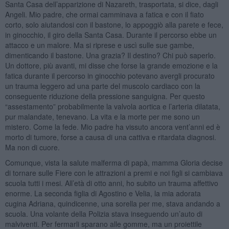
Santa Casa dell’apparizione di Nazareth, trasportata, si dice, dagli
Angeli. Mio padre, che ormai camminava a fatica e con il fiato
corto, solo aiutandosi con il bastone, lo appoggiò alla parete e fece,
in ginocchio, il giro della Santa Casa. Durante il percorso ebbe un
attacco e un malore. Ma si riprese e uscì sulle sue gambe,
dimenticando il bastone. Una grazia? Il destino? Chi può saperlo.
Un dottore, più avanti, mi disse che forse la grande emozione e la
fatica durante il percorso in ginocchio potevano avergli procurato
un trauma leggero ad una parte del muscolo cardiaco con la
conseguente riduzione della pressione sanguigna. Per questo
“assestamento” probabilmente la valvola aortica e l’arteria dilatata,
pur malandate, tenevano. La vita e la morte per me sono un
mistero. Come la fede. Mio padre ha vissuto ancora vent’anni ed è
morto di tumore, forse a causa di una cattiva e ritardata diagnosi.
Ma non di cuore.
Comunque, vista la salute malferma di papà, mamma Gloria decise
di tornare sulle Fiere con le attrazioni a premi e noi figli si cambiava
scuola tutti i mesi. All’età di otto anni, ho subito un trauma affettivo
enorme. La seconda figlia di Agostino e Velia, la mia adorata
cugina Adriana, quindicenne, una sorella per me, stava andando a
scuola. Una volante della Polizia stava inseguendo un’auto di
malviventi. Per fermarli sparano alle gomme, ma un proiettile