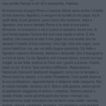
mia sorella Patrizia e nel ‘55 il sottoscritto, Fabrizio.
Al matrimonio di papà Primo e mamma Gloria viene anche il fratello
di mia mamma, Agostino, e vengono le sorelle di mio papà, tra le
quali Velia, la più giovane, poco meno che ventenne. Velia e
Agostino, che aveva lasciato Roma e la casa di suo padre
Armando, si conoscono e da lì a poco si sposano anche loro. A
quei tempi spesso l’amore era una cosa rapida e certa. E che
destino, che intreccio la vita! Il mio papà ha una sorella che ha
sposato il fratello di mia mamma. I loro figli, oltre che cugini, sono
come fratelli per me, per via della doppia parentela. Da Velia e
Agostino nascono Armanda, Adriana e Antonello. Era il dopoguerra
e c’era la fame. Lo zio Agostino non trovava lavoro, perciò con sua
moglie, la zia Velia, batteva le Fiere con i giochi a premio. Finché,
dopo un po’ di anni, fece carriera nell’Anesv, l’Associazione
Nazionale Esercenti Spettacoli Viaggianti, tornò con la famiglia a
Roma dove ha vissuto, e fu eletto Presidente. Così quella divenne
la sua professione: rappresentante e dirigente della categoria. Noi,
le nostre famiglie, veniamo da lì. Siamo stati giostrai, siamo gente
di spettacolo viaggiante di anima e mestiere. Giriamo piazze e
strade d’Italia, come gli ambulanti che fanno i mercati, ma,
diversamente dagli ambulanti che vendono cose solide, camicie,
scarpe, cinture, casalinghi, eccetera, noi vendiamo cose leggere,