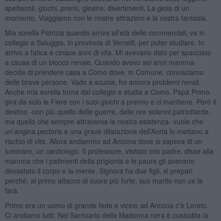
spettacoli, giochi, premi, giostre, divertimenti. La gioia di un
momento. Viaggiamo con le nostre attrazioni e la vostra fantasia.
Mia sorella Patrizia quando arriva all’età delle commerciali, va in
collegio a Saluggia, in provincia di Vercelli, per poter studiare. Io
arrivo a fatica a cinque anni di vita. Mi avevano dato per spacciato
a causa di un blocco renale. Quando avevo sei anni mamma
decide di prendere casa a Como dove, in Comune, conosciamo
delle brave persone. Vado a scuola, ho ancora problemi renali.
Anche mia sorella torna dal collegio e studia a Como. Papà Primo
gira da solo le Fiere con i suoi giochi a premio e ci mantiene. Però il
destino -non più quello delle guerre, delle ore solenni patriottarde,
ma quello che sempre attraversa la nostra esistenza- vuole che
un’angina pectoris e una grave dilatazione dell’Aorta lo mettano a
rischio di vita. Allora andammo ad Ancona dove si sapeva di un
luminare, un cardiologo. Il professore, visitato mio padre, disse alla
mamma che i patimenti della prigionia e le paure gli avevano
devastato il corpo e la mente. Signora ha due figli, si prepari
perché, al primo attacco di cuore più forte, suo marito non ce la
farà.
Primo era un uomo di grande fede e vicino ad Ancona c’è Loreto.
Ci andiamo tutti. Nel Santuario della Madonna nera è custodita la