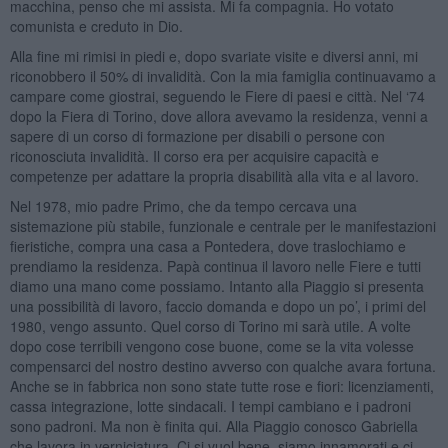
macchina, penso che mi assista. Mi fa compagnia. Ho votato
comunista e creduto in Dio.
Alla fine mi rimisi in piedi e, dopo svariate visite e diversi anni, mi
riconobbero il 50% di invalidità. Con la mia famiglia continuavamo a
campare come giostrai, seguendo le Fiere di paesi e città. Nel ‘74
dopo la Fiera di Torino, dove allora avevamo la residenza, venni a
sapere di un corso di formazione per disabili o persone con
riconosciuta invalidità. Il corso era per acquisire capacità e
competenze per adattare la propria disabilità alla vita e al lavoro.
Nel 1978, mio padre Primo, che da tempo cercava una
sistemazione più stabile, funzionale e centrale per le manifestazioni
fieristiche, compra una casa a Pontedera, dove traslochiamo e
prendiamo la residenza. Papà continua il lavoro nelle Fiere e tutti
diamo una mano come possiamo. Intanto alla Piaggio si presenta
una possibilità di lavoro, faccio domanda e dopo un po’, i primi del
1980, vengo assunto. Quel corso di Torino mi sarà utile. A volte
dopo cose terribili vengono cose buone, come se la vita volesse
compensarci del nostro destino avverso con qualche avara fortuna.
Anche se in fabbrica non sono state tutte rose e fiori: licenziamenti,
cassa integrazione, lotte sindacali. I tempi cambiano e i padroni
sono padroni. Ma non è finita qui. Alla Piaggio conosco Gabriella
che lavora in verniciatura. Ci si vuol bene, siamo innamorati e ci