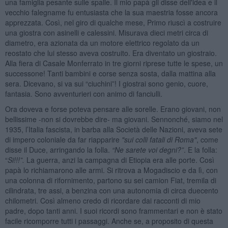
una famiglia pesante sulle spalle. Il mio papà gli disse dell'idea e il
vecchio falegname fu entusiasta che la sua maestria fosse ancora
apprezzata. Così, nel giro di qualche mese, Primo riuscì a costruire
una giostra con asinelli e calessini. Misurava dieci metri circa di
diametro, era azionata da un motore elettrico regolato da un
reostato che lui stesso aveva costruito. Era diventato un giostraio.
Alla fiera di Casale Monferrato in tre giorni riprese tutte le spese, un
successone! Tanti bambini e corse senza sosta, dalla mattina alla
sera. Dicevano, si va sui “ciuchini”! I giostrai sono genio, cuore,
fantasia. Sono avventurieri con animo di fanciulli.
Ora doveva e forse poteva pensare alle sorelle. Erano giovani, non
bellissime -non si dovrebbe dire- ma giovani. Sennonché, siamo nel
1935, l’Italia fascista, in barba alla Società delle Nazioni, aveva sete
di impero coloniale da far riapparire
"sui colli fatali di Roma"
, come
disse il Duce, arringando la folla.
“Ne sarete voi degni?”
. E la folla:
“
Si!!!”.
La guerra, anzi la campagna di Etiopia era alle porte. Così
papà lo richiamarono alle armi. Si ritrova a Mogadiscio e da lì, con
una colonna di rifornimento, partono su sei camion Fiat, tremila di
cilindrata, tre assi, a benzina con una autonomia di circa duecento
chilometri. Così almeno credo di ricordare dai racconti di mio
padre, dopo tanti anni. I suoi ricordi sono frammentari e non è stato
facile ricomporre tutti i passaggi. Anche se, a proposito di questa