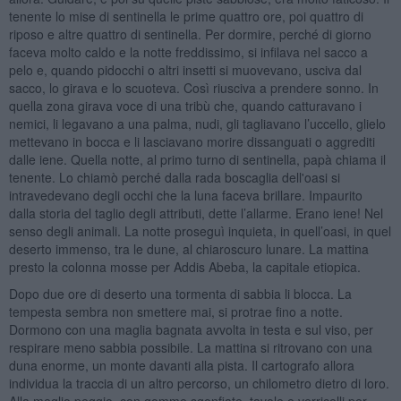
tenente lo mise di sentinella le prime quattro ore, poi quattro di
riposo e altre quattro di sentinella. Per dormire, perché di giorno
faceva molto caldo e la notte freddissimo, si infilava nel sacco a
pelo e, quando pidocchi o altri insetti si muovevano, usciva dal
sacco, lo girava e lo scuoteva. Così riusciva a prendere sonno. In
quella zona girava voce di una tribù che, quando catturavano i
nemici, li legavano a una palma, nudi, gli tagliavano l’uccello, glielo
mettevano in bocca e li lasciavano morire dissanguati o aggrediti
dalle iene. Quella notte, al primo turno di sentinella, papà chiama il
tenente. Lo chiamò perché dalla rada boscaglia dell'oasi si
intravedevano degli occhi che la luna faceva brillare. Impaurito
dalla storia del taglio degli attributi, dette l’allarme. Erano iene! Nel
senso degli animali. La notte proseguì inquieta, in quell’oasi, in quel
deserto immenso, tra le dune, al chiaroscuro lunare. La mattina
presto la colonna mosse per Addis Abeba, la capitale etiopica.
Dopo due ore di deserto una tormenta di sabbia li blocca. La
tempesta sembra non smettere mai, si protrae fino a notte.
Dormono con una maglia bagnata avvolta in testa e sul viso, per
respirare meno sabbia possibile. La mattina si ritrovano con una
duna enorme, un monte davanti alla pista. Il cartografo allora
individua la traccia di un altro percorso, un chilometro dietro di loro.
Alla meglio peggio, con gomme sgonfiate, tavole e verricelli per