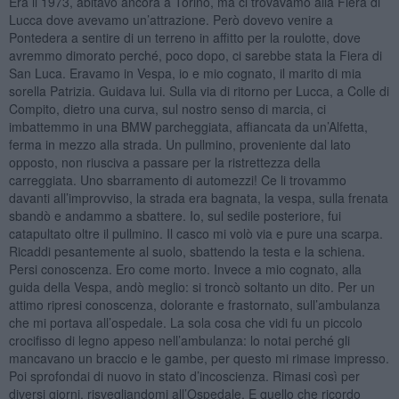
Era il 1973, abitavo ancora a Torino, ma ci trovavamo alla Fiera di
Lucca dove avevamo un’attrazione. Però dovevo venire a
Pontedera a sentire di un terreno in affitto per la roulotte, dove
avremmo dimorato perché, poco dopo, ci sarebbe stata la Fiera di
San Luca. Eravamo in Vespa, io e mio cognato, il marito di mia
sorella Patrizia. Guidava lui. Sulla via di ritorno per Lucca, a Colle di
Compito, dietro una curva, sul nostro senso di marcia, ci
imbattemmo in una BMW parcheggiata, affiancata da un’Alfetta,
ferma in mezzo alla strada. Un pullmino, proveniente dal lato
opposto, non riusciva a passare per la ristrettezza della
carreggiata. Uno sbarramento di automezzi! Ce li trovammo
davanti all’improvviso, la strada era bagnata, la vespa, sulla frenata
sbandò e andammo a sbattere. Io, sul sedile posteriore, fui
catapultato oltre il pullmino. Il casco mi volò via e pure una scarpa.
Ricaddi pesantemente al suolo, sbattendo la testa e la schiena.
Persi conoscenza. Ero come morto. Invece a mio cognato, alla
guida della Vespa, andò meglio: si troncò soltanto un dito. Per un
attimo ripresi conoscenza, dolorante e frastornato, sull’ambulanza
che mi portava all’ospedale. La sola cosa che vidi fu un piccolo
crocifisso di legno appeso nell’ambulanza: lo notai perché gli
mancavano un braccio e le gambe, per questo mi rimase impresso.
Poi sprofondai di nuovo in stato d’incoscienza. Rimasi così per
diversi giorni, risvegliandomi all’Ospedale. E quello che ricordo