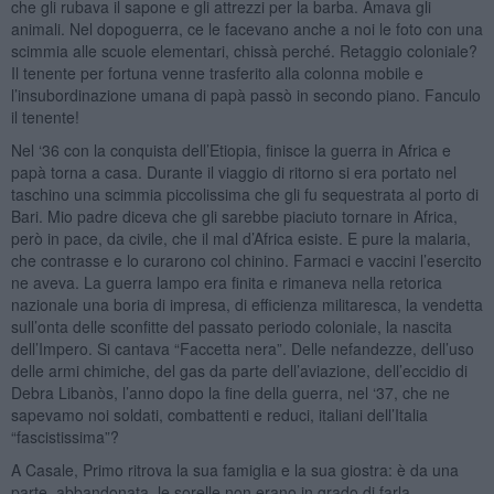
che gli rubava il sapone e gli attrezzi per la barba. Amava gli
animali. Nel dopoguerra, ce le facevano anche a noi le foto con una
scimmia alle scuole elementari, chissà perché. Retaggio coloniale?
Il tenente per fortuna venne trasferito alla colonna mobile e
l’insubordinazione umana di papà passò in secondo piano. Fanculo
il tenente!
Nel ‘36 con la conquista dell’Etiopia, finisce la guerra in Africa e
papà torna a casa. Durante il viaggio di ritorno si era portato nel
taschino una scimmia piccolissima che gli fu sequestrata al porto di
Bari. Mio padre diceva che gli sarebbe piaciuto tornare in Africa,
però in pace, da civile, che il mal d’Africa esiste. E pure la malaria,
che contrasse e lo curarono col chinino. Farmaci e vaccini l’esercito
ne aveva. La guerra lampo era finita e rimaneva nella retorica
nazionale una boria di impresa, di efficienza militaresca, la vendetta
sull’onta delle sconfitte del passato periodo coloniale, la nascita
dell’Impero. Si cantava “Faccetta nera”. Delle nefandezze, dell’uso
delle armi chimiche, del gas da parte dell’aviazione, dell’eccidio di
Debra Libanòs, l’anno dopo la fine della guerra, nel ‘37, che ne
sapevamo noi soldati, combattenti e reduci, italiani dell’Italia
“fascistissima”?
A Casale, Primo ritrova la sua famiglia e la sua giostra: è da una
parte, abbandonata, le sorelle non erano in grado di farla