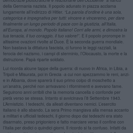
della Germania nazista. Il popolo adunato in piazza acclama
lungamente all’indirizzo di Hitler.
“La parola d
’ordine è una sola,
categorica e impegnativa per tutti: vincere e vinceremo, per dare
finalmente un lungo periodo di pace con la giustizia, all
’Italia,
all
’Europa, al mondo. Popolo italiano! Corri alle armi, e dimostra la
tua tenacia, il tuo coraggio, il tuo valore!”
. E il popolo prorompe in
altissime ovazioni rivolte al Duce. È la seconda guerra mondiale.
Non bastava la dittatura fascista, ci furono le leggi razziali, la
ferocia del nazismo, i campi di sterminio, l’Olocausto, la morte e la
distruzione. Papà riparte soldato.
Lui ricorda alcune tappe della guerra: di nuovo in Africa, in Libia, a
Tripoli e Misurata, poi in Grecia -a cui non spezzammo le reni, anzi-
e in Albania, dove sparerà il suo primo colpo di moschetto a
un’anatra, perché non arrivavano i rifornimenti e avevano fame.
Seguirono anni orribili che la memoria cancella o confonde per
pietà verso se stessa. Intanto si avvicinava l’8 Settembre 1943.
L’Armistizio. I tedeschi, da alleati diventano nemici. L’esercito
italiano è allo sbando. La sera Primo mangiava alla mensa accanto
a militari e ufficiali tedeschi, il giorno dopo dai tedeschi era stato
disarmato, preso prigioniero e fatto marciare verso il confine con
l’Italia per dodici o quindici giorni. Il ricordo si fa confuso. Infatti da