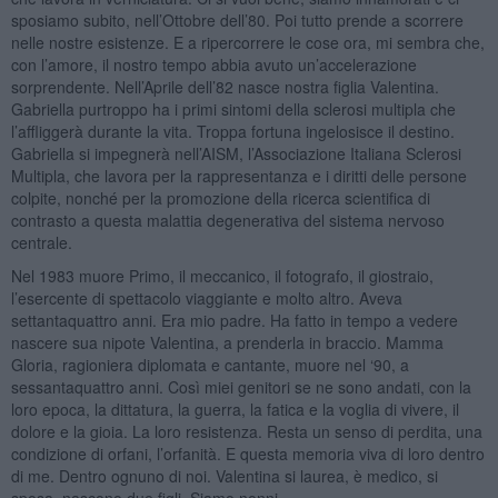
sposiamo subito, nell’Ottobre dell’80. Poi tutto prende a scorrere
nelle nostre esistenze. E a ripercorrere le cose ora, mi sembra che,
con l’amore, il nostro tempo abbia avuto un’accelerazione
sorprendente. Nell’Aprile dell’82 nasce nostra figlia Valentina.
Gabriella purtroppo ha i primi sintomi della sclerosi multipla che
l’affliggerà durante la vita. Troppa fortuna ingelosisce il destino.
Gabriella si impegnerà nell’AISM, l’Associazione Italiana Sclerosi
Multipla, che lavora per la rappresentanza e i diritti delle persone
colpite, nonché per la promozione della ricerca scientifica di
contrasto a questa malattia degenerativa del sistema nervoso
centrale.
Nel 1983 muore Primo, il meccanico, il fotografo, il giostraio,
l’esercente di spettacolo viaggiante e molto altro. Aveva
settantaquattro anni. Era mio padre. Ha fatto in tempo a vedere
nascere sua nipote Valentina, a prenderla in braccio. Mamma
Gloria, ragioniera diplomata e cantante, muore nel ‘90, a
sessantaquattro anni. Così miei genitori se ne sono andati, con la
loro epoca, la dittatura, la guerra, la fatica e la voglia di vivere, il
dolore e la gioia. La loro resistenza. Resta un senso di perdita, una
condizione di orfani, l’orfanità. E questa memoria viva di loro dentro
di me. Dentro ognuno di noi. Valentina si laurea, è medico, si
sposa, nascono due figli. Siamo nonni.