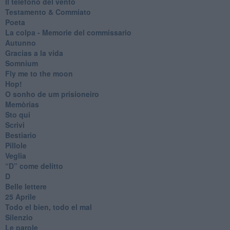
Il telefono del vento
Testamento & Commiato
Poeta
​La colpa - Memorie del commissario
Autunno
Gracias a la vida
Somnium
Fly me to the moon
Hop!
O sonho de um prisioneiro
Memòrias
Sto qui
Scrivi
Bestiario
Pillole
Veglia
​“D” come delitto
D
Belle lettere
25 Aprile
Todo el bien, todo el mal
Silenzio
Le parole