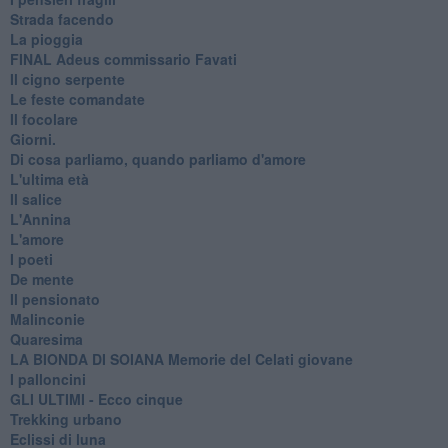
Strada facendo
La pioggia
FINAL Adeus commissario Favati
Il cigno serpente
Le feste comandate
Il focolare
Giorni.
Di cosa parliamo, quando parliamo d'amore
L'ultima età
Il salice
L'Annina
L'amore
I poeti
De mente
Il pensionato
Malinconie
Quaresima
LA BIONDA DI SOIANA Memorie del Celati giovane
I palloncini
GLI ULTIMI - Ecco cinque
Trekking urbano
Eclissi di luna