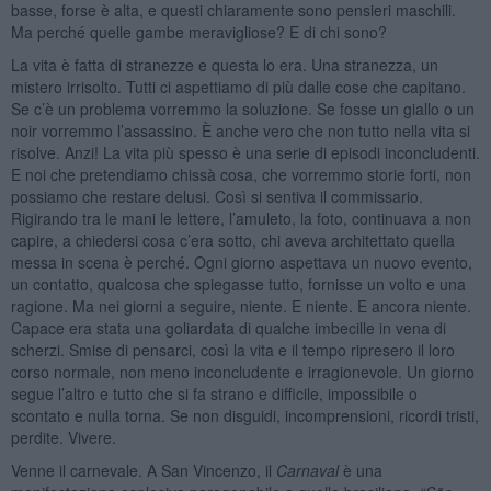
basse, forse è alta, e questi chiaramente sono pensieri maschili.
Ma perché quelle gambe meravigliose? E di chi sono?
La vita è fatta di stranezze e questa lo era. Una stranezza, un
mistero irrisolto. Tutti ci aspettiamo di più dalle cose che capitano.
Se c’è un problema vorremmo la soluzione. Se fosse un giallo o un
noir vorremmo l’assassino. È anche vero che non tutto nella vita si
risolve. Anzi! La vita più spesso è una serie di episodi inconcludenti.
E noi che pretendiamo chissà cosa, che vorremmo storie forti, non
possiamo che restare delusi. Così si sentiva il commissario.
Rigirando tra le mani le lettere, l’amuleto, la foto, continuava a non
capire, a chiedersi cosa c’era sotto, chi aveva architettato quella
messa in scena è perché. Ogni giorno aspettava un nuovo evento,
un contatto, qualcosa che spiegasse tutto, fornisse un volto e una
ragione. Ma nei giorni a seguire, niente. E niente. E ancora niente.
Capace era stata una goliardata di qualche imbecille in vena di
scherzi. Smise di pensarci, così la vita e il tempo ripresero il loro
corso normale, non meno inconcludente e irragionevole. Un giorno
segue l’altro e tutto che si fa strano e difficile, impossibile o
scontato e nulla torna. Se non disguidi, incomprensioni, ricordi tristi,
perdite. Vivere.
Venne il carnevale. A San Vincenzo, il
Carnaval
è una