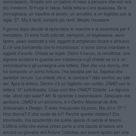
commissario, rimasto con un palmo di naso a pensare che non era
più mestiere. Si fruga in tasca. Nella lettera c’era qualcosa. Se lo
immaginava: un topolino di avorio, un amuleto, e un biglietto con la
sigla
“D”
. Ma è tardi, sempre più tardi. Meglio rincasare.
Il giorno dopo decide di riprendere le ricerche e si avventura per il
mercatino. Ci sono frutti colorati, variopinti, un’esplosione, semi,
farine, pesci essiccati e vivi, oggetti di artigianato locale e africano.
E c’è una bancarella che lo incuriosisce: ci sono corna intarsiate e
oggetti d’avorio. Chissà se legali. Dietro il banco, la venditrice, una
signora anziana lo guarda con insistenza e gli chiede se lui è un
commissario e gli consegna una lettera. Dice che una donna, che
ha comprato un porta fortuna, l’ha lasciata per lui. Sapeva che
sarebbe venuto. Lui chiede chi è, la conosce?
N
ão senhor, eu nã
o
sei
. Apre la lettera. Dentro c’è un biglietto con scritto:
CNAD
con la
lettera “
D”
sottolineata. Cosa vuol dire
CNAD
? Chiede. La signora
ride.
Você n
ã
o sabe?
Ah! Si riprende il commissario.
Desculpe-me,
senhora
.
CNAD
è un acronimo, è il
Centro Nacional de Arte,
Artesanato e Design
. È stato inaugurato da poco. Ma chi è
“D”
?
Una donna? E che vuole da lui? Perché questo mistero? Era
incuriosito, ma spazientito da quella specie di caccia al tesoro.
L’ultima volta che aveva preso parte a una caccia al tesoro era
ancora un giovane dell’Azione Cattolica, poi aveva optato per una