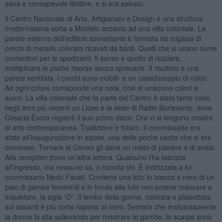
sana e consapevole libidine, e si era salvato.
Il Centro Nazionale di Arte, Artigianato e Design è una struttura
modernissima sorta a Mindelo accanto ad una villa coloniale. La
parete esterna dell’edificio sovrastante è formata da migliaia di
cerchi di metallo colorato ricavati da barili. Quelli che si usano come
contenitori per le spedizioni. Il senso è quello di riciclare,
moltiplicare le poche risorse senza sprecarle. Il risultato è una
parete ventilata -i cerchi sono mobili- e un caleidoscopio di colori.
Ad ogni colore corrisponde una nota, così si uniscono colori e
suoni. La villa coloniale che fa parte del Centro è stata tante cose,
negli anni più recenti un Liceo e la sede di Radio Barlavento, dove
Césaria Évora registrò il suo primo disco. Ora vi si tengono mostre
di arte contemporanea. Tradizione e futuro. Il commissario era
stato all’inaugurazione in estate, una delle poche uscite che si era
concesso. Tornare al Centro gli dava un misto di piacere e di ansia.
Alla reception trova un’altra lettera. Qualcuno l’ha lasciata
all’ingresso, ma nessuno sa, o ricorda chi. È indirizzata a lui:
commissario Nedo Favati. Contiene una foto in bianco e nero di un
paio di gambe femminili e in fondo alla foto non poteva mancare e
inquietare, la sigla
“D”
. Il lembo della gonna, colorata e plissettata,
sul davanti è più corta rispetto al retro. Sembra che maliziosamente
la donna la stia sollevando per mostrare le gambe, le scarpe sono