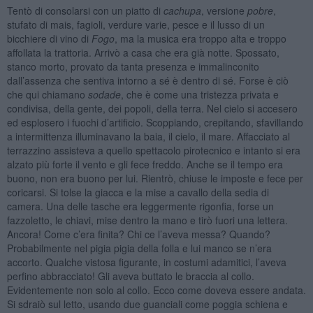
Tentò di consolarsi con un piatto di
cachupa
, versione
pobre
,
stufato di mais, fagioli, verdure varie, pesce e il lusso di un
bicchiere di vino di
Fogo
, ma la musica era troppo alta e troppo
affollata la trattoria. Arrivò a casa che era già notte. Spossato,
stanco morto, provato da tanta presenza e immalinconito
dall’assenza che sentiva intorno a sé è dentro di sé. Forse è ciò
che qui chiamano
sodade
, che è come una tristezza privata e
condivisa, della gente, dei popoli, della terra. Nel cielo si accesero
ed esplosero i fuochi d’artificio. Scoppiando, crepitando, sfavillando
a intermittenza illuminavano la baia, il cielo, il mare. Affacciato al
terrazzino assisteva a quello spettacolo pirotecnico e intanto si era
alzato più forte il vento e gli fece freddo. Anche se il tempo era
buono, non era buono per lui. Rientrò, chiuse le imposte e fece per
coricarsi. Si tolse la giacca e la mise a cavallo della sedia di
camera. Una delle tasche era leggermente rigonfia, forse un
fazzoletto, le chiavi, mise dentro la mano e tirò fuori una lettera.
Ancora! Come c’era finita? Chi ce l’aveva messa? Quando?
Probabilmente nel pigia pigia della folla e lui manco se n’era
accorto. Qualche vistosa figurante, in costumi adamitici, l’aveva
perfino abbracciato! Gli aveva buttato le braccia al collo.
Evidentemente non solo al collo. Ecco come doveva essere andata.
Si sdraiò sul letto, usando due guanciali come poggia schiena e