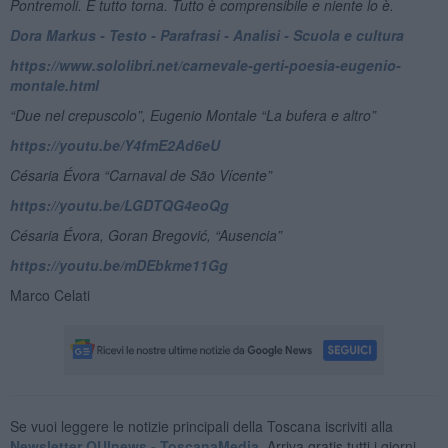
Pontremoli. E tutto torna. Tutto è comprensibile e niente lo è.
Dora Markus - Testo - Parafrasi - Analisi - Scuola e cultura
https://www.sololibri.net/carnevale-gerti-poesia-eugenio-
montale.html
“Due nel crepuscolo”, Eugenio Montale “La bufera e altro”
https://youtu.be/Y4fmE2Ad6eU
Césaria Évora “Carnaval de São Vícente”
https://youtu.be/LGDTQG4eoQg
Césaria Évora, Goran Bregović, “Ausencia”
https://youtu.be/mDEbkme11Gg
Marco Celati
Se vuoi leggere le notizie principali della Toscana iscriviti alla
Newsletter QUInews - ToscanaMedia.
Arriva gratis tutti i giorni