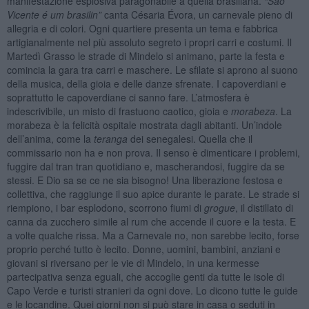
manifestazione esplosiva paragonabile a quella brasiliana.
“S
ão
Vicente
é
um brasilin”
canta Césaria Évora, un carnevale pieno di
allegria e di colori. Ogni quartiere presenta un tema e fabbrica
artigianalmente nel più assoluto segreto i propri carri e costumi. Il
Martedì Grasso le strade di Mindelo si animano, parte la festa e
comincia la gara tra carri e maschere. Le sfilate si aprono al suono
della musica, della gioia e delle danze sfrenate. I capoverdiani e
soprattutto le capoverdiane ci sanno fare. L’atmosfera è
indescrivibile, un misto di frastuono caotico, gioia e
morabeza
. La
morabeza è la felicità ospitale mostrata dagli abitanti. Un’indole
dell’anima, come la
teranga
dei senegalesi. Quella che il
commissario non ha e non prova. Il senso è dimenticare i problemi,
fuggire dal tran tran quotidiano e, mascherandosi, fuggire da se
stessi. E Dio sa se ce ne sia bisogno! Una liberazione festosa e
collettiva, che raggiunge il suo apice durante le parate. Le strade si
riempiono, i bar esplodono, scorrono fiumi di
grogue
, il distillato di
canna da zucchero simile al rum che accende il cuore e la testa. E
a volte qualche rissa. Ma a Carnevale no, non sarebbe lecito, forse
proprio perché tutto è lecito. Donne, uomini, bambini, anziani e
giovani si riversano per le vie di Mindelo, in una kermesse
partecipativa senza eguali, che accoglie genti da tutte le isole di
Capo Verde e turisti stranieri da ogni dove. Lo dicono tutte le guide
e le locandine. Quei giorni non si può stare in casa o seduti in