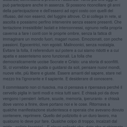
può partecipare anche in assenza. Si possono riconciliare gli anni
della partecipazione e dell’esserci ad ogni costo con quelli del
riflusso, del non esserci, del fuggire altrove. Ci si collega in rete, si
ascolta e possiamo perfino intervenire senza essere presenti. Che
tentazione irresistibile! Isolati e interconnessi, ognuno nella propria
caverna a fare i conti con le proprie ombre, senza la fatica di
immaginare un mondo fuori, magari nuovo. Emozionati, con poche
passioni. Egocentrici, non egoisti. Malinconici, senza nostalgia.
Evitare la folla, il referendum sul potere a cui siamo ridotti e a cui
apatia e assenteismo sono funzionali. La folla che
democraticamente uccise Socrate e Cristo: una storia di sconfitti.
Sì, ci vorrebbe una guida o guidarsi da soli, pensare nuovi mondi,
nuove vite, più libere e giuste. Essere amanti del sapere, stare nel
mezzo tra l’ignorante e il sapiente. E desiderare di conoscere.
Il commissario non ci riusciva, ma ci pensava e ripensava perché il
cervello piglia in tanti modi e mica tutti sani. E chissà poi da dove
vengono i pensieri -letture, scuole, memoria, iperuranio- e chissà
dove vanno a finire, dove portano noi e le cose. Ritornava a
qualche manifestazione studentesca e operaia che avevano dovuto
contenere, reprimere. Quello del poliziotto è un duro lavoro, ma
qualcuno lo deve pur fare. Qualche colpo di troppo, incalzati dal
grido
«polizia
fascista!»
. E alcuni colleghi che, dato che ci chiamate