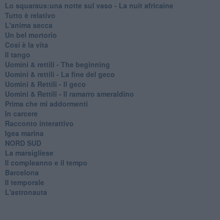
Lo squaraus:una notte sul vaso - La nuit africaine
Tutto è relativo
L'anima secca
Un bel mortorio
Cosi è la vita
Il tango
​Uomini & rettili - The beginning
​Uomini & rettili - La fine del geco
Uomini & Rettili - Il geco
Uomini & Rettili - Il ramarro smeraldino
Prima che mi addormenti
In carcere
Racconto interattivo
Igea marina
​NORD SUD
La marsigliese
Il compleanno e il tempo
Barcelona
Il temporale
L'astronauta
Il frate
Il faro