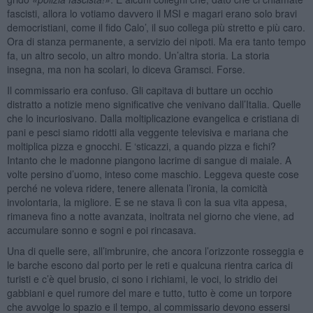
fascisti, allora lo votiamo davvero il MSI e magari erano solo bravi
democristiani, come il fido Calo’, il suo collega più stretto e più caro.
Ora di stanza permanente, a servizio dei nipoti. Ma era tanto tempo
fa, un altro secolo, un altro mondo. Un’altra storia. La storia
insegna, ma non ha scolari, lo diceva Gramsci. Forse.
Il commissario era confuso. Gli capitava di buttare un occhio
distratto a notizie meno significative che venivano dall’Italia. Quelle
che lo incuriosivano. Dalla moltiplicazione evangelica e cristiana di
pani e pesci siamo ridotti alla veggente televisiva e mariana che
moltiplica pizza e gnocchi. E ‘sticazzi, a quando pizza e fichi?
Intanto che le madonne piangono lacrime di sangue di maiale. A
volte persino d’uomo, inteso come maschio. Leggeva queste cose
perché ne voleva ridere, tenere allenata l’ironia, la comicità
involontaria, la migliore. E se ne stava lì con la sua vita appesa,
rimaneva fino a notte avanzata, inoltrata nel giorno che viene, ad
accumulare sonno e sogni e poi rincasava.
Una di quelle sere, all’imbrunire, che ancora l’orizzonte rosseggia e
le barche escono dal porto per le reti e qualcuna rientra carica di
turisti e c’è quel brusio, ci sono i richiami, le voci, lo stridio dei
gabbiani e quel rumore del mare e tutto, tutto è come un torpore
che avvolge lo spazio e il tempo, al commissario devono essersi