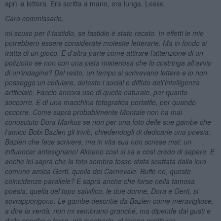
aprì la lettera. Era scritta a mano, era lunga. Lesse.
Caro commissario,
mi scuso per il fastidio, se fastidio è stato recato. In effetti le mie
potrebbero essere considerate molestie letterarie. Ma in fondo si
tratta di un gioco. E d’altra parte come attirare l’attenzione di un
poliziotto se non con una pista misteriosa che lo costringa all’avvio
di un’indagine? Del resto, un tempo si scrivevano lettere e io non
posseggo un cellulare, detesto i social e diffido dell’intelligenza
artificiale. Faccio ancora uso di quella naturale, per quanto
soccorre. E di una macchina fotografica portatile, per quando
occorre. Come saprà probabilmente Montale non ha mai
conosciuto Dora Markus se non per una foto delle sue gambe che
l’amico Bobi Bazlen gli inviò, chiedendogli di dedicarle una poesia.
Bazlen che fece scrivere, ma in vita sua non scrisse mai: un
influencer antesignano! Almeno così si sa e così credo di sapere. E
anche lei saprà che la foto sembra fosse stata scattata dalla loro
comune amica Gerti, quella del Carnevale. Buffe no, queste
coincidenze parallele? E saprà anche che forse nella famosa
poesia, quella del topo salvifico, le due donne, Dora e Gerti, si
sovrappongono. Le gambe descritte da Bazlen come meravigliose,
a dire la verità, non mi sembrano granché, ma dipende dai gusti e
dalle epoche e forse, già mostrarle, al tempo costituiva