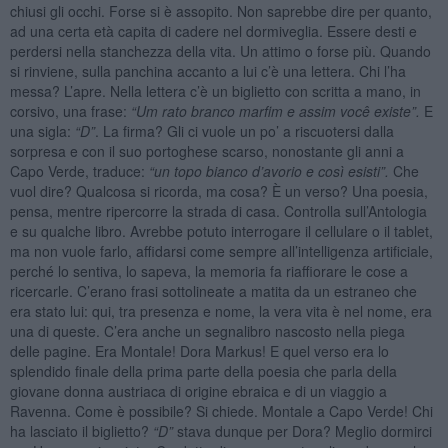
chiusi gli occhi. Forse si è assopito. Non saprebbe dire per quanto,
ad una certa età capita di cadere nel dormiveglia. Essere desti e
perdersi nella stanchezza della vita. Un attimo o forse più. Quando
si rinviene, sulla panchina accanto a lui c’è una lettera. Chi l’ha
messa? L’apre. Nella lettera c’è un biglietto con scritta a mano, in
corsivo, una frase:
“
Um rato branco marfim e assim você existe”.
E
una sigla:
“D”
. La firma? Gli ci vuole un po’ a riscuotersi dalla
sorpresa e con il suo portoghese scarso, nonostante gli anni a
Capo Verde, traduce:
“un topo bianco d
’avorio e così esisti”.
Che
vuol dire? Qualcosa si ricorda, ma cosa? È un verso? Una poesia,
pensa, mentre ripercorre la strada di casa. Controlla sull’Antologia
e su qualche libro. Avrebbe potuto interrogare il cellulare o il tablet,
ma non vuole farlo, affidarsi come sempre all’intelligenza artificiale,
perché lo sentiva, lo sapeva, la memoria fa riaffiorare le cose a
ricercarle. C’erano frasi sottolineate a matita da un estraneo che
era stato lui: qui, tra presenza e nome, la vera vita è nel nome, era
una di queste. C’era anche un segnalibro nascosto nella piega
delle pagine. Era Montale! Dora Markus! E quel verso era lo
splendido finale della prima parte della poesia che parla della
giovane donna austriaca di origine ebraica e di un viaggio a
Ravenna. Come è possibile? Si chiede. Montale a Capo Verde! Chi
ha lasciato il biglietto?
“D”
stava dunque per Dora? Meglio dormirci