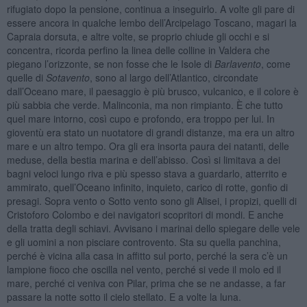
rifugiato dopo la pensione, continua a inseguirlo. A volte gli pare di
essere ancora in qualche lembo dell’Arcipelago Toscano, magari la
Capraia dorsuta, e altre volte, se proprio chiude gli occhi e si
concentra, ricorda perfino la linea delle colline in Valdera che
piegano l’orizzonte, se non fosse che le Isole di
Barlavento
, come
quelle di
Sotavento
, sono al largo dell’Atlantico, circondate
dall’Oceano mare, il paesaggio è più brusco, vulcanico, e il colore è
più sabbia che verde. Malinconia, ma non rimpianto. È che tutto
quel mare intorno, così cupo e profondo, era troppo per lui. In
gioventù era stato un nuotatore di grandi distanze, ma era un altro
mare e un altro tempo. Ora gli era insorta paura dei natanti, delle
meduse, della bestia marina e dell’abisso. Così si limitava a dei
bagni veloci lungo riva e più spesso stava a guardarlo, atterrito e
ammirato, quell’Oceano infinito, inquieto, carico di rotte, gonfio di
presagi. Sopra vento o Sotto vento sono gli Alisei, i propizi, quelli di
Cristoforo Colombo e dei navigatori scopritori di mondi. E anche
della tratta degli schiavi. Avvisano i marinai dello spiegare delle vele
e gli uomini a non pisciare controvento. Sta su quella panchina,
perché è vicina alla casa in affitto sul porto, perché la sera c’è un
lampione fioco che oscilla nel vento, perché si vede il molo ed il
mare, perché ci veniva con Pilar, prima che se ne andasse, a far
passare la notte sotto il cielo stellato. E a volte la luna.