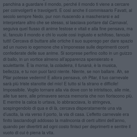
panchina a guardare il mondo, perché il mondo ti viene a cercare
per coinvolgerti e travolgerti. E così anche il commissario Favati, al
secolo sempre Nedo, pur non riuscendo a mascherarsi e ad
interpretare altro che se stesso, si lasciava portare dal
Carnaval
,
seguiva quel flusso di anime festose e vitali e alla fine pensava, ma
sì, fanculo il mondo e chi lo vuole così ingiusto e schifoso, fanculo
tutti! Cercava di buttare alle ortiche il suo superego per dare spazio
ad un nuovo io egemone che s’imponesse sulle deprimenti coorti
confederate delle sue anime. Si sorprese perfino colto in un guizzo
di ballo, in un vortice almeno all’apparenza spensierato e
sculettante. È la
morna
, la
coladeira
, il
funanà
, è la musica,
bellezza, e tu non puoi farci niente. Niente, se non ballare. Ah, se
Pilar potesse vedermi! E allora pensava, oh Pilar, il tuo carnevale
sarà più triste stanotte del mio! E tutto si fa strano e difficile!
Impossibile. Voglio tornare alla via dove con te intristisco, alle mie,
alle tue sere, alle primavere senza memoria che non fioriscono più.
E mentre la calca lo urtava, lo abbracciava, lo stringeva,
sospingendolo di qua e di là, cercava disperatamente una via
d’uscita, la via verso il porto, la via di casa. L’effetto carnevale era
finito lasciandogli addosso la malinconia di certi ultimi dell’anno,
quando per divertirti ad ogni costo finisci per deprimerti e sentire il
vuoto di cui è piena la vita.