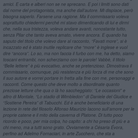
amici. E carta e alberi non se ne sprecano. E poi i limiti sono dati
dal nome del protagonista, ma anche dall
’autore. Mi dispiace, però
bisogna saperlo. Farsene una ragione. Ma il commissario voleva
soprattutto chiedermi perch
é mi stavo dimenticando di lui e dirmi
che, nella sua tristezza, voleva andare avanti, nonostante tutto,
senza Pilar che tanto aveva amato, vivere ancora. E quando ha
saputo del titolo che volevo dare al racconto,
“Favati more”, si è
incazzato ed è stato inutile replicare che
“
more” è inglese e vuol
dire
“ancora”. Lo so, ma non faccia il furbo con me, ha detto, siamo
toscani entrambi, non scherziamo con le parole! Vabbè, il titolo
“Belle lettere” è più evocativo, anche se pretenzioso. Dimostrava il
commissario, comunque, più resistenza e più forza di me che sono
il suo autore e vorrei portare in fretta alla fine con me, personaggi e
racconti. Come questo che deve molto a disordinate quanto
preziose letture che qua o là ho saccheggiato:
“Le occasioni” e
altro di Montale,
“Lo stadio di Wimbledon” di Daniele del Giudice e
“
Sostiene Pereira” di Tabucchi. Ed è anche beneficiario di una
lezione in rete del filosofo Alfonso Maurizio Iacono sull
’amore per le
proprie catene e il mito della caverna di Platone. Di tutto poco
ricordo e poco, per mia colpa, ho capito: a chi ho preso di più e a
chi meno, ma a tutti sono grato. Ovviamente a Césaria Évora,
perfino ad Adelmo Fornaciari, in arte Zucchero, che sta a