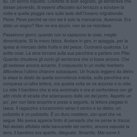
su. Un sonno inquieto. Credette di aver sognato, gli sembrava che
stesse piovendo, di essersi affacciato sul terrazzo a scrutare la
notte e quella pioggia rara sulle isole dell’Oceano migrabonde.
Piove. Piove perché se non sei è solo la mancanza.
Ausencia
. Era
stato un sogno? Non ne era sicuro, non se ne ricordava.
Passarono giorni, quando non si capiscono le cose, meglio
dimenticarle. Si fa meno fatica. Andare in giro, in spiaggia, per la
spesa al mercato della frutta e del pesce. Cucinarsi qualcosa. Le
solite cose. La sera tornare sulla sua panchina a parlare con Pilar.
Quando chiudeva gli occhi gli sembrava che ci fosse ancora. Che
gli sedesse ancora accanto. Il crepuscolo in un molle riverbero
diffondeva l’ultimo chiarore subacqueo. Un fruscio leggero da dietro
la siepe lo destò da quella sonnolenza indotta, sulla panchina era
comparsa un’altra lettera, ma questa volta se ne accorse e lo vide.
Lo vide il bambino che si era avvicinato e ora si confondeva con gli
altri
nin
õs
di strada che sciamavano dalle vie del porto. Aspettò un
po’, per non farsi scoprire e prese a seguirlo, la lettera piegata in
tasca. Il ragazzino s’incamminò verso il centro e lui dietro: un
poliziotto è un poliziotto. È un duro mestiere, con quel che ne
segue. Ma aveva appena finito di pensarlo che ne perse le tracce.
Nel dedalo affollato delle bancarelle del centro, ancora esposte la
sera, il bambino era sparito, dileguato. Smarrito. Mai come il