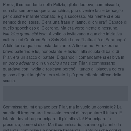
Perez, il comandante della Polizia, glielo ripeteva, commissario,
non stia sempre su quella panchina, può divenire facile bersaglio
per qualche malintenzionato, è già successo. Ma niente ci è più
nemico di noi stessi. C’era una frase in latino, di chi era? Capace di
quello spocchioso di Cicerone. Ma era vero: niente e nessuno,
inimicius
quam
sibi
ipse
. A volte lo invitavano a qualche iniziativa
culturale al Centrum Sete Sois Sete Luas: “L’attualità di Saramago”.
Addirittura a qualche festa danzante. A fine anno. Perez era un
bravo ballerino e lui, nonostante le lezioni alla scuola di ballo di
Pilar, era un sacco di patate. E quando il comandante si esibiva in
un
ocho adelante
o in un
ocho atras
con Pilar, il commissario
guardava con invidia e rosicava perché il tango gli piaceva ed era
geloso di quel tanghèro: era stato il più promettente allievo della
scuola.
Commissario, mi dispiace per Pilar, ma lo vuole un consiglio? La
smetta di frequentare il passato, cerchi di frequentare il futuro. E
intanto dovrebbe partecipare di più alla vita! Partecipare in
presenza, come si dice. Ma il commissario, saranno gli anni o la
distanza, cominciava a preferire l’assenza. Tanto più che oggi si