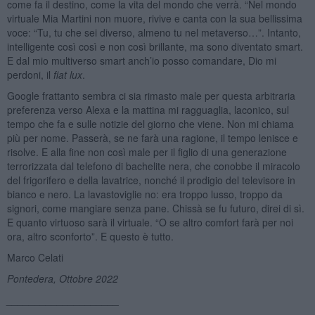
come fa il destino, come la vita del mondo che verrà. “Nel mondo
virtuale Mia Martini non muore, rivive e canta con la sua bellissima
voce: “Tu, tu che sei diverso, almeno tu nel metaverso…”. Intanto,
intelligente così così e non così brillante, ma sono diventato smart.
E dal mio multiverso smart anch’io posso comandare, Dio mi
perdoni, il
fiat lux
.
Google frattanto sembra ci sia rimasto male per questa arbitraria
preferenza verso Alexa e la mattina mi ragguaglia, laconico, sul
tempo che fa e sulle notizie del giorno che viene. Non mi chiama
più per nome. Passerà, se ne farà una ragione, il tempo lenisce e
risolve. E alla fine non così male per il figlio di una generazione
terrorizzata dal telefono di bachelite nera, che conobbe il miracolo
del frigorifero e della lavatrice, nonché il prodigio del televisore in
bianco e nero. La lavastoviglie no: era troppo lusso, troppo da
signori, come mangiare senza pane. Chissà se fu futuro, direi di sì.
E quanto virtuoso sarà il virtuale. “O se altro comfort farà per noi
ora, altro sconforto”. E questo è tutto.
Marco Celati
Pontedera, Ottobre 2022
____________________