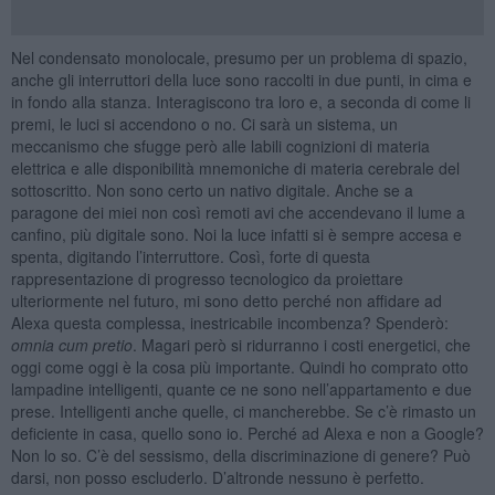
Nel condensato monolocale, presumo per un problema di spazio,
anche gli interruttori della luce sono raccolti in due punti, in cima e
in fondo alla stanza. Interagiscono tra loro e, a seconda di come li
premi, le luci si accendono o no. Ci sarà un sistema, un
meccanismo che sfugge però alle labili cognizioni di materia
elettrica e alle disponibilità mnemoniche di materia cerebrale del
sottoscritto. Non sono certo un nativo digitale. Anche se a
paragone dei miei non così remoti avi che accendevano il lume a
canfino, più digitale sono. Noi la luce infatti si è sempre accesa e
spenta, digitando l’interruttore. Così, forte di questa
rappresentazione di progresso tecnologico da proiettare
ulteriormente nel futuro, mi sono detto perché non affidare ad
Alexa questa complessa, inestricabile incombenza? Spenderò:
omnia cum pretio
. Magari però si ridurranno i costi energetici, che
oggi come oggi è la cosa più importante. Quindi ho comprato otto
lampadine intelligenti, quante ce ne sono nell’appartamento e due
prese. Intelligenti anche quelle, ci mancherebbe. Se c’è rimasto un
deficiente in casa, quello sono io. Perché ad Alexa e non a Google?
Non lo so. C’è del sessismo, della discriminazione di genere? Può
darsi, non posso escluderlo. D’altronde nessuno è perfetto.