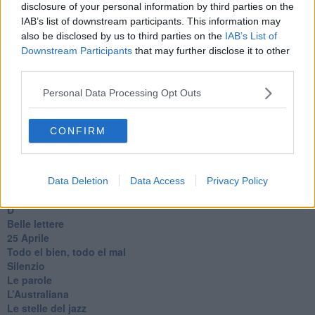
disclosure of your personal information by third parties on the
​La colpa - Memorie del commissario
IAB’s list of downstream participants. This information may
Autunno
also be disclosed by us to third parties on the
IAB’s List of
Gracias a la vida
Downstream Participants
that may further disclose it to other
Somnium
third parties.
Fly me to the moon
Hop!
Personal Data Processing Opt Outs
O sonho de um prisioneiro
Memòrias
Sto qui
CONFIRM
Scrivi
Bestiario
Pillole
Veglia
Data Deletion
Data Access
Privacy Policy
​“D” come delitto
D
Belle lettere
25 Aprile
Todo el bien, todo el mal
Silenzio
Le parole
​L’Australiana
Le stelle del jazz