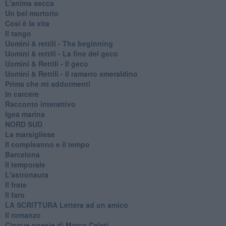
L'anima secca
Un bel mortorio
Cosi è la vita
Il tango
​Uomini & rettili - The beginning
​Uomini & rettili - La fine del geco
Uomini & Rettili - Il geco
Uomini & Rettili - Il ramarro smeraldino
Prima che mi addormenti
In carcere
Racconto interattivo
Igea marina
​NORD SUD
La marsigliese
Il compleanno e il tempo
Barcelona
Il temporale
L'astronauta
Il frate
Il faro
​LA SCRITTURA Lettera ad un amico
Il romanzo
Cinque poesie di Marco Celati