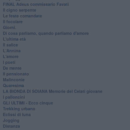
FINAL Adeus commissario Favati
Il cigno serpente
Le feste comandate
Il focolare
Giorni.
Di cosa parliamo, quando parliamo d'amore
L'ultima età
Il salice
L'Annina
L'amore
I poeti
De mente
Il pensionato
Malinconie
Quaresima
LA BIONDA DI SOIANA Memorie del Celati giovane
I palloncini
GLI ULTIMI - Ecco cinque
Trekking urbano
Eclissi di luna
Jogging
Distanza