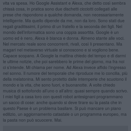
vita va spesa. Ho Google Assistant e Alexa, che detto così sembra
chissà cosa, in pratica sono due dischetti cicciotti collegati alle
prese che rispondono a qualche domanda, non necessariamente
intelligente. Ma quello dipende da me, non da loro. Sono stati due
regali graditissimi, il primo di un fratello e la seconda dei figli. Nel
mondo dell’informatica sono una coppia assortita. Google è un
uomo ed è nero, Alexa è bianca e donna. Almeno stante alle voci.
Nel mercato reale sono concorrenti, rivali, così li presentano. Ma
magari nel metaverso virtuale si conoscono e si vogliono bene.
Capace scopano. A Google la mattina chiedo del tempo e di darmi
le ultime notizie, che poi sarebbero le prime del giorno, ma fra noi
ci s’intende. Mi chiama per nome. Ad Alexa invece affido l’ingresso
nel sonno. Il rumore del temporale che riproduce me lo concilia, più
della melatonina. Mi sento protetto dalle intemperie che scuotono il
mondo e la vita, che sono fuori, e buonanotte. A volte chiedo
musica di sottofondo all’uno o all’altro: quasi sempre quando scrivo.
I miei figli a casa loro con questi robot antesignani programmano
un sacco di cose: anche quando si deve tirare su la pasta che in
questo Paese è un problema basilare. Si può mancare un piano
edilizio, un aggiornamento catastale o un programma europeo, ma
la pasta non può scuocere. Mai.