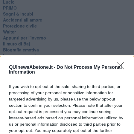
Lucio
PRIMO
Sogni & incubi
Accidenti all’amore
Protezione civile
Walter
Appunti per l'inverno
Il muro di Baj
Biografia emotiva
La tempesta e altro
Umani
QUInewsAbetone.it -
Do Not Process My Personal
I bolidi
Information
Parole
Amarezza
Colpa & merito
If you wish to opt-out of the sale, sharing to third parties, or
Vento
processing of your personal or sensitive information for
​LA PANCHINA ROSSA Requiem per il Commissario
targeted advertising by us, please use the below opt-out
Ospedali del cuore
section to confirm your selection. Please note that after your
Coraçào
opt-out request is processed you may continue seeing
Charlie
interest-based ads based on personal information utilized by
Il telefono del vento
us or personal information disclosed to third parties prior to
Testamento & Commiato
your opt-out. You may separately opt-out of the further
Poeta