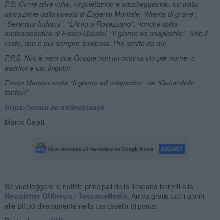
P.S. Come altre volte, virgolettando e saccheggiando, ho tratto
ispirazione dalla poesia di Eugenio Montale,
“Niente di grave”,
“Serenata Indiana”,
“L
’Arno a Rovezzano”, nonché dalla
metasemantica di Fosco Maraini, “Il giorno ad urlapicchio“. Solo il
resto, che è pur sempre qualcosa, l’ho scritto da me.
P.P.S. Non è vero che Google non mi chiama più per nome: o
escritor
é
um fingidor.
Fosco Maraini recita “Il giorno ad urlapicchio” da “Gnòsi delle
fànfole”
https://youtu.be/aVdndkjsoyk
Marco Celati
Se vuoi leggere le notizie principali della Toscana iscriviti alla
Newsletter QUInews - ToscanaMedia.
Arriva gratis tutti i giorni
alle 20:00 direttamente nella tua casella di posta.