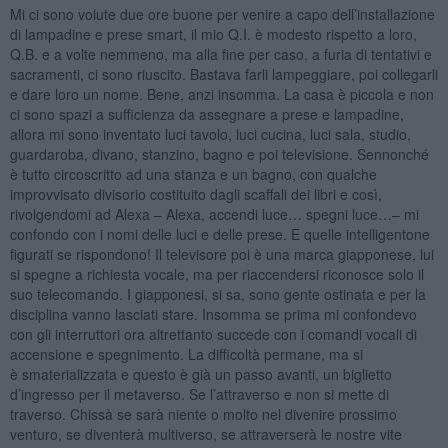
Mi ci sono volute due ore buone per venire a capo dell’installazione
di lampadine e prese smart, il mio Q.I. è modesto rispetto a loro,
Q.B. e a volte nemmeno, ma alla fine per caso, a furia di tentativi e
sacramenti, ci sono riuscito. Bastava farli lampeggiare, poi collegarli
e dare loro un nome. Bene, anzi insomma. La casa è piccola e non
ci sono spazi a sufficienza da assegnare a prese e lampadine,
allora mi sono inventato luci tavolo, luci cucina, luci sala, studio,
guardaroba, divano, stanzino, bagno e poi televisione. Sennonché
è tutto circoscritto ad una stanza e un bagno, con qualche
improvvisato divisorio costituito dagli scaffali dei libri e così,
rivolgendomi ad Alexa – Alexa, accendi luce… spegni luce…– mi
confondo con i nomi delle luci e delle prese. E quelle intelligentone
figurati se rispondono! Il televisore poi è una marca giapponese, lui
si spegne a richiesta vocale, ma per riaccendersi riconosce solo il
suo telecomando. I giapponesi, si sa, sono gente ostinata e per la
disciplina vanno lasciati stare. Insomma se prima mi confondevo
con gli interruttori ora altrettanto succede con i comandi vocali di
accensione e spegnimento. La difficoltà permane, ma si
è smaterializzata e questo è già un passo avanti, un biglietto
d’ingresso per il metaverso. Se l’attraverso e non si mette di
traverso. Chissà se sarà niente o molto nel divenire prossimo
venturo, se diventerà multiverso, se attraverserà le nostre vite