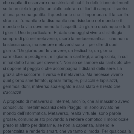
che capita di osservare una striscia di nubi, la definizione dei monti
sotto un cielo ingrigito, un ciuffo colorato di fiori di campo. Il sorriso
di una persona gentile. Il questuante che ti importuna e ti fa sentire
stronzo. L’umanità e la disumanità che risiedono nel mondo e il
mondo e la vita dove meno te li aspetti. Un giorno qualunque e tutti
i giorni. Uno in particolare. E, dato che oggi si vive o ci si rifugia
sempre di più nel metaverso, userò la metasemantica – che non è
la stessa cosa, ma sempre metaversi sono – per dire di quel
giorno. “Un giorno per le vànvere, un festicchio, un giorno
carmidioso e prodigiero, è il giorno a cantilegi, a urlapicchio, in cui
m’hai detto t’amo per davvero”. Non so se l’amore sia l’antidoto che
si oppone al peggio o che accompagna il disfarsi delle sere. La
grazia che soccorre, il verso e il metaverso. Ma necesse viverlo
quel giorno smerlettato, sparar farfaglie, pillacchi e lapislazzi,
gemmosi doni, malverso sbalengato e sarà stato e il resto che
s'accazzi!
A proposito di metaversi di Internet, anch’io, che al massimo avevo
conosciuto i metalmeccanici della Piaggio, mi sono avviato nel
mondo dell’informatica. Metaverso, realtà virtuale, sono parole
grosse, comunque sto provando a rendere domotico il monolocale
preso in affitto per dilatarne, se non la capienza, almeno le
potenzialità e renderlo smart, che va tanto di moda. Per qualcosa la