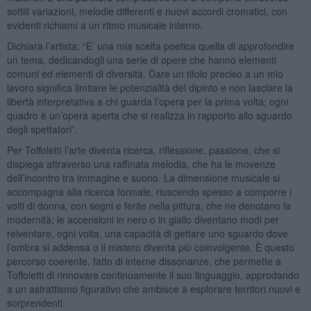
sottili variazioni, melodie differenti e nuovi accordi cromatici, con
evidenti richiami a un ritmo musicale interno.
Dichiara l’artista: “E’ una mia scelta poetica quella di approfondire
un tema, dedicandogli una serie di opere che hanno elementi
comuni ed elementi di diversità. Dare un titolo preciso a un mio
lavoro significa limitare le potenzialità del dipinto e non lasciare la
libertà interpretativa a chi guarda l’opera per la prima volta; ogni
quadro è un’opera aperta che si realizza in rapporto allo sguardo
degli spettatori”.
Per Toffoletti l’arte diventa ricerca, riflessione, passione, che si
dispiega attraverso una raffinata melodia, che ha le movenze
dell’incontro tra immagine e suono. La dimensione musicale si
accompagna alla ricerca formale, riuscendo spesso a comporre i
volti di donna, con segni e ferite nella pittura, che ne denotano la
modernità; le accensioni in nero o in giallo diventano modi per
reiventare, ogni volta, una capacità di gettare uno sguardo dove
l’ombra si addensa o il mistero diventa più coinvolgente. È questo
percorso coerente, fatto di interne dissonanze, che permette a
Toffoletti di rinnovare continuamente il suo linguaggio, approdando
a un astrattismo figurativo che ambisce a esplorare territori nuovi e
sorprendenti.