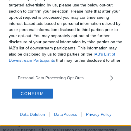
ed una inedita idea di futuro.
targeted advertising by us, please use the below opt-out
Aspetto centrale nell’arte di Toffoletti è la sua manualità del fare,
section to confirm your selection. Please note that after your
come un sapiente artigiano riesce a cogliere tutti gli elementi che gli
opt-out request is processed you may continue seeing
offre la tecnica e le novità digitali, e questi vengono uniti ad una
interest-based ads based on personal information utilized by
ricerca minuziosa dei dettagli e della composizione, un modo di
us or personal information disclosed to third parties prior to
procedere che ricorda il lavoro nelle antiche botteghe
your opt-out. You may separately opt-out of the further
rinascimentali. È ancora una volta un futuro che racchiude un cuore
disclosure of your personal information by third parties on the
antico e uno sguardo che ricorda il passato e la storia, da qui nasce
IAB’s list of downstream participants. This information may
l’originalità di un’arte che attraversa più dimensioni strutturali, in
also be disclosed by us to third parties on the
IAB’s List of
continua evoluzione e maturazione. I suoi quadri a volte hanno
Downstream Participants
that may further disclose it to other
elementi di continuità, ma puntualmente negati in sottili mutamenti
third parties.
segnici e cromatici. La storia si ripete, ma cambia anche
radicalmente e i cicli pittorici diventano delicate variazioni musicali
Personal Data Processing Opt Outs
di un’unica sinfonia: impronte digitali lasciate crescere su un
terreno infinito di geometria e bellezza.
CONFIRM
Pier Toffoletti
nasce nel 1957 e, seguendo la sua precoce
passione per la pittura, nel 1976 consegue il diploma di maestro in
arte applicata specializzato in grafica pubblicitaria e fotografia
presso il Liceo artistico di Udine. Nel 1979 apre uno studio
Data Deletion
Data Access
Privacy Policy
pubblicitario operando come creativo in campagne pubblicitarie e
come regista di spot televisivi e video clip. Collabora con emittenti
televisive nazionali e locali realizzando diversi cortometraggi di