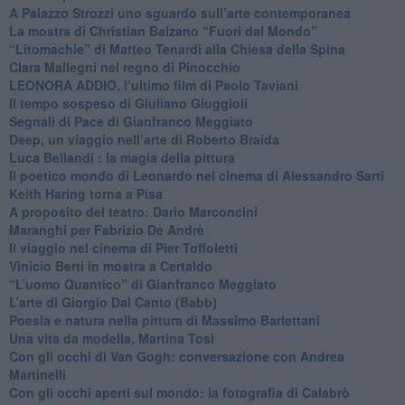
​A Palazzo Strozzi uno sguardo sull’arte contemporanea
La mostra di Christian Balzano “Fuori dal Mondo”
​“Litomachie” di Matteo Tenardi alla Chiesa della Spina
​Clara Mallegni nel regno di Pinocchio
​LEONORA ADDIO, l’ultimo film di Paolo Taviani
Il tempo sospeso di Giuliano Giuggioli
Segnali di Pace di Gianfranco Meggiato
​Deep, un viaggio nell’arte di Roberto Braida
​Luca Bellandi : la magia della pittura
​Il poetico mondo di Leonardo nel cinema di Alessandro Sarti
​Keith Haring torna a Pisa
​A proposito del teatro: Dario Marconcini
Maranghi per Fabrizio De Andrè
​Il viaggio nel cinema di Pier Toffoletti
Vinicio Berti in mostra a Certaldo
“L’uomo Quantico” di Gianfranco Meggiato
​L’arte di Giorgio Dal Canto (Babb)
Poesia e natura nella pittura di Massimo Barlettani
Una vita da modella, Martina Tosi
​Con gli occhi di Van Gogh: conversazione con Andrea
Martinelli
​Con gli occhi aperti sul mondo: la fotografia di Calabrò