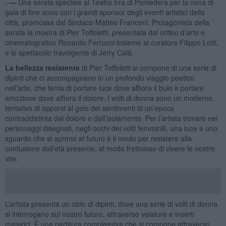
. —
Una serata speciale al Teatro Era di Pontedera per la cena di
gala di fine anno con i grandi sponsor degli eventi artistici della
città, promossa dal Sindaco Matteo Franconi. Protagonista della
serata la mostra di Pier Toffoletti, presentata dal critico d’arte e
cinematografico Riccardo Ferrucci insieme al curatore Filippo Lotti,
e lo spettacolo travolgente di Jerry Calà.
La bellezza resistente
di Pier Toffoletti si compone di una serie di
dipinti che ci accompagnano in un profondo viaggio poetico
nell’arte, che tenta di portare luce dove affiora il buio e portare
emozione dove affiora il dolore. I volti di donna sono un moderno
tentativo di opporsi al gelo dei sentimenti di un’epoca
contraddistinta dal dolore e dall’isolamento. Per l’artista trovare nei
personaggi disegnati, negli occhi dei volti femminili, una luce e uno
sguardo che si aprono al futuro è il modo per resistere alla
confusione dell’età presente, al modo frettoloso di vivere le nostre
vite.
L’artista presenta un ciclo di dipinti, dove una serie di volti di donna
si interrogano sul nostro futuro, attraverso velature e inserti
materici. È una partitura complessiva che si compone attraverso