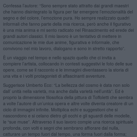
Confessa l’autore: “Sono sempre stato attratto dai grandi maestri
che hanno disintegrato la figura per far emergere l’emozionalità del
segno e del colore, l’emozione pura. Ho sempre realizzato quadri
informali che fanno parte della mia ricerca, però anche il figurativo
è una mia anima e mi sento radicato nel Rinascimento ed erede dei
grandi autori classici. Il mio lavoro è un tentativo di mettere in
comunicazione le mie due anime, figurativa e informale, che
convivono nel mio lavoro, dialogano e sono in stretto rapporto”.
È un viaggio nel tempo e nello spazio quello che ci invita a
compiere l’artista, collocando in contesti suggestivi le foto delle sue
opere, come se il racconto e le immagini diventassero la storia di
una vita e i volti protagonisti di affascinanti avventure.
Suggerisce Umberto Eco: “La bellezza del cosmo è data non solo
dall’ unità nella varietà, ma anche dalla varietà nell’unità”. Ed è
proprio la dimensione filosofica della pittura di Toffoletti che sembra
a volte l’autore di un’unica opera e altre volte diventa creatore di un
ciclo di immagini infinite. Moltiplica echi e suggestioni che si
nascondono e si celano dietro gli occhi e gli sguardi delle modelle,
le “sue muse”. Attraverso il suo lavoro compie una ricerca spirituale
profonda, con volti e segni che sembrano affiorare dal nulla,
catturare un tempo fuori dal tempo, una forma fuori dalla forma;