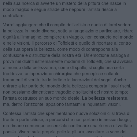
nella sua ricerca si avverte un mistero della pittura che nasce in
modo magico e segue strade che neppure l’artista riesce a
controllare.
Vorrei aggiungere che il compito dell’artista e quello di farci vedere
la bellezza in modo diverso, sotto un’angolazione particolare, ridare
dignità all’immagine, compiere un viaggio, non consueto nel mondo
e nelle visioni. Il percorso di Toffoletti e quello di riportare al centro
della sua opera la bellezza, come modo di contrapporsi alla
confusione e distruzione della nostra età. Un’emozione analoga si
prova nei dipinti estremamente moderni di Toffoletti, che si avvicina
al mondo della bellezza ma, come di spalle, si coglie una certa
freddezza, un’operazione chirurgica che percepisce soltanto
frammenti di verità, tra le ferite e le lacerazioni dei segni. Anche
entrare a far parte del mondo della bellezza comporta i suoi rischi,
non possiamo dimenticare tragedie e solitudini del nostro tempo;
l’artista costruisce un suo mondo ideale.
La bellezza resistente
,
ma, dietro l’orizzonte, appaiono fantasmi e inquietanti visioni.
Confessa l’artista che sperimentando nuove soluzioni ci si trova di
fronte a porte chiuse, a percorsi che non portano in nessun luogo,
ma rimane comunque essenziale continuare una ricerca di verità e
poesia. Vivere sulla propria pelle la pittura, ascoltare la voce del