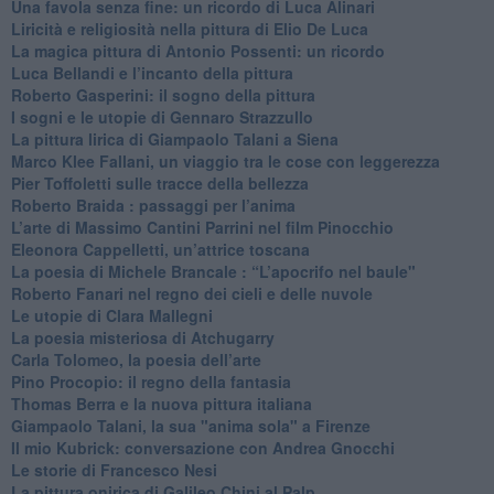
Una favola senza fine: un ricordo di Luca Alinari
Liricità e religiosità nella pittura di Elio De Luca
La magica pittura di Antonio Possenti: un ricordo
Luca Bellandi e l’incanto della pittura
​Roberto Gasperini: il sogno della pittura
I sogni e le utopie di Gennaro Strazzullo
La pittura lirica di Giampaolo Talani a Siena
​Marco Klee Fallani, un viaggio tra le cose con leggerezza
​Pier Toffoletti sulle tracce della bellezza
​Roberto Braida : passaggi per l’anima
​L’arte di Massimo Cantini Parrini nel film Pinocchio
Eleonora Cappelletti, un’attrice toscana
​La poesia di Michele Brancale : “L’apocrifo nel baule"
Roberto Fanari nel regno dei cieli e delle nuvole
Le utopie di Clara Mallegni
​La poesia misteriosa di Atchugarry
Carla Tolomeo, la poesia dell’arte
Pino Procopio: il regno della fantasia
Thomas Berra e la nuova pittura italiana
Giampaolo Talani, la sua "anima sola" a Firenze
Il mio Kubrick: conversazione con Andrea Gnocchi
Le storie di Francesco Nesi
​La pittura onirica di Galileo Chini al Palp