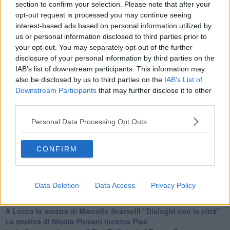
section to confirm your selection. Please note that after your
opt-out request is processed you may continue seeing
interest-based ads based on personal information utilized by
us or personal information disclosed to third parties prior to
Se vuoi leggere le notizie principali della Toscana iscriviti alla
your opt-out. You may separately opt-out of the further
Newsletter QUInews - ToscanaMedia.
Arriva gratis tutti i giorni
disclosure of your personal information by third parties on the
alle 20:00 direttamente nella tua casella di posta.
IAB’s list of downstream participants. This information may
Basta cliccare
QUI
also be disclosed by us to third parties on the
IAB’s List of
Downstream Participants
that may further disclose it to other
Fotogallery
third parties.
Personal Data Processing Opt Outs
CONFIRM
Ti potrebbe interessare anche:
Data Deletion
Data Access
Privacy Policy
Articoli dal Blog “Incontri d'arte” di Riccardo Ferrucci
A Lucca la mostra di Marcello Scarselli “Dialoghi con la città"
​La musica di Nicola Piovani incanta Pisa