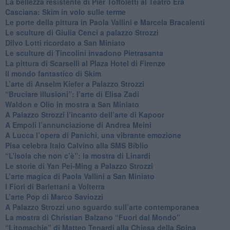
​La bellezza resistente di Pier Toffoletti al Teatro Era
​Casciana: Skim in volo sulle terme
​Le porte della pittura in Paola Vallini e Marcela Bracalenti
​Le sculture di Giulia Cenci a palazzo Strozzi
​Dilvo Lotti ricordato a San Miniato
​Le sculture di Tincolini invadono Pietrasanta
La pittura di Scarselli al Plaza Hotel di Firenze
​Il mondo fantastico di Skim
​L’arte di Anselm Kiefer a Palazzo Strozzi
​“Bruciare illusioni”: l’arte di Elisa Zadi
​Waldon e Olio in mostra a San Miniato
​A Palazzo Strozzi l’incanto dell’arte di Kapoor
​A Empoli l’annunciazione di Andrea Meini
A Lucca l’opera di Panichi, una vibrante emozione
Pisa celebra Italo Calvino alla SMS Biblio
“L’isola che non c’è”: la mostra di Linardi
​Le storie di Yan Pei-Ming a Palazzo Strozzi
​L’arte magica di Paola Vallini a San Miniato
​I Fiori di Barlettani a Volterra
​L’arte Pop di Marco Saviozzi
​A Palazzo Strozzi uno sguardo sull’arte contemporanea
La mostra di Christian Balzano “Fuori dal Mondo”
​“Litomachie” di Matteo Tenardi alla Chiesa della Spina