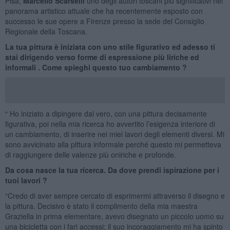
Pisa,
Marcello Scarselli
uno degli autori toscani più significativi nel
panorama artistico attuale che ha recentemente esposto con
successo le sue opere a Firenze presso la sede del Consiglio
Regionale della Toscana.
La tua pittura è iniziata con uno stile figurativo ed adesso ti
stai dirigendo verso forme di espressione più liriche ed
informali . Come spieghi questo tuo cambiamento ?
“ Ho iniziato a dipingere dal vero, con una pittura decisamente
figurativa, poi nella mia ricerca ho avvertito l’esigenza interiore di
un cambiamento, di inserire nei miei lavori degli elementi diversi. Mi
sono avvicinato alla pittura informale perché questo mi permetteva
di raggiungere delle valenze più oniriche e profonde.
Da cosa nasce la tua ricerca. Da dove prendi ispirazione per i
tuoi lavori ?
“Credo di aver sempre cercato di esprimermi attraverso il disegno e
la pittura. Decisivo è stato il complimento della mia maestra
Graziella in prima elementare, avevo disegnato un piccolo uomo su
una bicicletta con i fari accessi; il suo incoraggiamento mi ha spinto