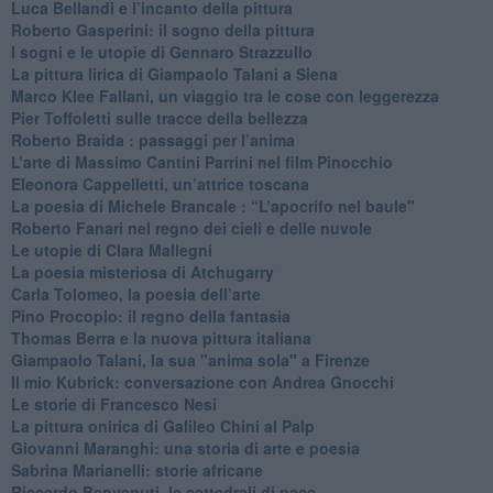
Luca Bellandi e l’incanto della pittura
​Roberto Gasperini: il sogno della pittura
I sogni e le utopie di Gennaro Strazzullo
La pittura lirica di Giampaolo Talani a Siena
​Marco Klee Fallani, un viaggio tra le cose con leggerezza
​Pier Toffoletti sulle tracce della bellezza
​Roberto Braida : passaggi per l’anima
​L’arte di Massimo Cantini Parrini nel film Pinocchio
Eleonora Cappelletti, un’attrice toscana
​La poesia di Michele Brancale : “L’apocrifo nel baule"
Roberto Fanari nel regno dei cieli e delle nuvole
Le utopie di Clara Mallegni
​La poesia misteriosa di Atchugarry
Carla Tolomeo, la poesia dell’arte
Pino Procopio: il regno della fantasia
Thomas Berra e la nuova pittura italiana
Giampaolo Talani, la sua "anima sola" a Firenze
Il mio Kubrick: conversazione con Andrea Gnocchi
Le storie di Francesco Nesi
​La pittura onirica di Galileo Chini al Palp
​Giovanni Maranghi: una storia di arte e poesia
Sabrina Marianelli: storie africane
​Riccardo Benvenuti, le cattedrali di pace