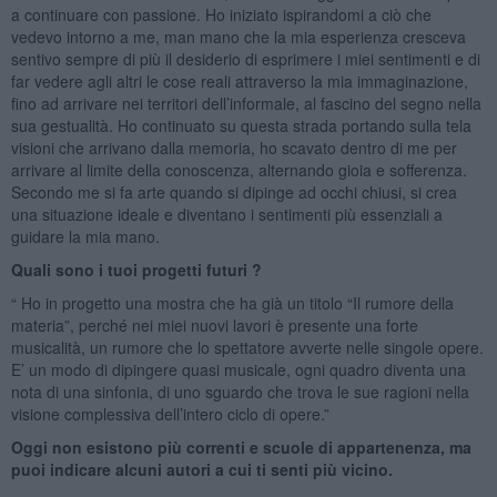
a continuare con passione. Ho iniziato ispirandomi a ciò che
vedevo intorno a me, man mano che la mia esperienza cresceva
sentivo sempre di più il desiderio di esprimere i miei sentimenti e di
far vedere agli altri le cose reali attraverso la mia immaginazione,
fino ad arrivare nei territori dell’informale, al fascino del segno nella
sua gestualità. Ho continuato su questa strada portando sulla tela
visioni che arrivano dalla memoria, ho scavato dentro di me per
arrivare al limite della conoscenza, alternando gioia e sofferenza.
Secondo me si fa arte quando si dipinge ad occhi chiusi, si crea
una situazione ideale e diventano i sentimenti più essenziali a
guidare la mia mano.
Quali sono i tuoi progetti futuri ?
“ Ho in progetto una mostra che ha già un titolo “Il rumore della
materia”, perché nei miei nuovi lavori è presente una forte
musicalità, un rumore che lo spettatore avverte nelle singole opere.
E’ un modo di dipingere quasi musicale, ogni quadro diventa una
nota di una sinfonia, di uno sguardo che trova le sue ragioni nella
visione complessiva dell’intero ciclo di opere.”
Oggi non esistono più correnti e scuole di appartenenza, ma
puoi indicare alcuni autori a cui ti senti più vicino.