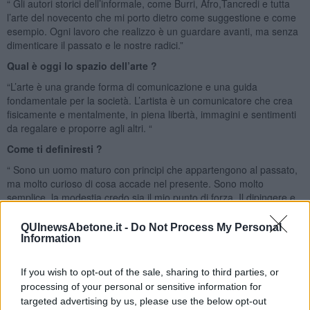
“ Gli autori storici dell’informale, come Burri, Afro,Tancredi e tutta
l’arte del novecento che mi porto dietro come suggestione e come
esempio. Ogni lavoro che realizzo è un guardare avanti, ma senza
dimenticare il passato e le nostre radici.”
Qual è oggi lo spazio dell’arte ?
“L’arte è una grande forma di comunicazione e una guida
fondamentale per la società. L’artista è un comunicatore che crea
fisicamente e mentalmente, in piena libertà, immagini e sentimenti
da regalare e proporre agli altri. “
Come ti definiresti ?
“ Sono un uomo maturo con principi che appartengono al passato,
ma molto curioso di cosa accade nel presente. Sono molto
semplice, la modestia credo sia il mio punto di forza. Il dipingere e
le sue tecniche mi è sempre appartenuto. Oggi sono un’artista che
cerca di lavorare coerentemente portando avanti, con serietà, il
QUInewsAbetone.it -
Do Not Process My Personal
proprio lavoro e cercando di raggiungere dei risultati che aiutino
Information
anche gli altri a decifrare la labirintica società moderna.”
Riccardo Ferrucci
If you wish to opt-out of the sale, sharing to third parties, or
processing of your personal or sensitive information for
targeted advertising by us, please use the below opt-out