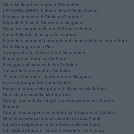
​Clara Mallegni nel regno di Pinocchio
​LEONORA ADDIO, l’ultimo film di Paolo Taviani
Il tempo sospeso di Giuliano Giuggioli
Segnali di Pace di Gianfranco Meggiato
​Deep, un viaggio nell’arte di Roberto Braida
​Luca Bellandi : la magia della pittura
​Il poetico mondo di Leonardo nel cinema di Alessandro Sarti
​Keith Haring torna a Pisa
​A proposito del teatro: Dario Marconcini
Maranghi per Fabrizio De Andrè
​Il viaggio nel cinema di Pier Toffoletti
Vinicio Berti in mostra a Certaldo
“L’uomo Quantico” di Gianfranco Meggiato
​L’arte di Giorgio Dal Canto (Babb)
Poesia e natura nella pittura di Massimo Barlettani
Una vita da modella, Martina Tosi
​Con gli occhi di Van Gogh: conversazione con Andrea
Martinelli
​Con gli occhi aperti sul mondo: la fotografia di Calabrò
Una favola senza fine: un ricordo di Luca Alinari
Liricità e religiosità nella pittura di Elio De Luca
La magica pittura di Antonio Possenti: un ricordo