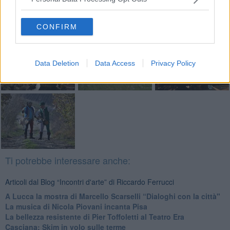
Basta cliccare
QUI
Fotogallery
CONFIRM
Data Deletion
Data Access
Privacy Policy
Ti potrebbe interessare anche:
Articoli dal Blog “Incontri d'arte” di Riccardo Ferrucci
A Lucca la mostra di Marcello Scarselli “Dialoghi con la città"
​La musica di Nicola Piovani incanta Pisa
​La bellezza resistente di Pier Toffoletti al Teatro Era
​Casciana: Skim in volo sulle terme