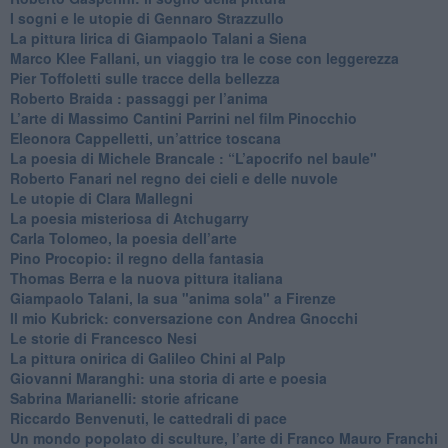
I sogni e le utopie di Gennaro Strazzullo
La pittura lirica di Giampaolo Talani a Siena
​Marco Klee Fallani, un viaggio tra le cose con leggerezza
​Pier Toffoletti sulle tracce della bellezza
​Roberto Braida : passaggi per l’anima
​L’arte di Massimo Cantini Parrini nel film Pinocchio
Eleonora Cappelletti, un’attrice toscana
​La poesia di Michele Brancale : “L’apocrifo nel baule"
Roberto Fanari nel regno dei cieli e delle nuvole
Le utopie di Clara Mallegni
​La poesia misteriosa di Atchugarry
Carla Tolomeo, la poesia dell’arte
Pino Procopio: il regno della fantasia
Thomas Berra e la nuova pittura italiana
Giampaolo Talani, la sua "anima sola" a Firenze
Il mio Kubrick: conversazione con Andrea Gnocchi
Le storie di Francesco Nesi
​La pittura onirica di Galileo Chini al Palp
​Giovanni Maranghi: una storia di arte e poesia
Sabrina Marianelli: storie africane
​Riccardo Benvenuti, le cattedrali di pace
​Un mondo popolato di sculture, l’arte di Franco Mauro Franchi