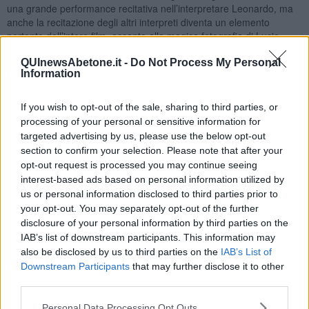
una grande performance recitativa nell’interpretare Leonardo, ma
anche la recitazione degli altri interpreti diventa un elemento
portante dell’intero film, accanto alla magica fotografia di Lucio
Lepri e ai costumi di Cristina Fiorini.
QUInewsAbetone.it -
Do Not Process My Personal
Il film “
Quel genio del mio amico
”
è una delle piacevoli sorprese
Information
del cinema italiano e speriamo che possa trovare una distribuzione
adeguata nel circuito cinematografico e in quello televisivo,
If you wish to opt-out of the sale, sharing to third parties, or
essendo un’opera che merita di essere vista da larghe fasce di
processing of your personal or sensitive information for
pubblico e soprattutto dai giovani che hanno l’opportunità di
targeted advertising by us, please use the below opt-out
incontrare uno dei miti della storia dell’arte in un ritratto piacevole e
section to confirm your selection. Please note that after your
divertente.
opt-out request is processed you may continue seeing
Riccardo Ferrucci
interest-based ads based on personal information utilized by
us or personal information disclosed to third parties prior to
your opt-out. You may separately opt-out of the further
disclosure of your personal information by third parties on the
IAB’s list of downstream participants. This information may
also be disclosed by us to third parties on the
IAB’s List of
Se vuoi leggere le notizie principali della Toscana iscriviti alla
Downstream Participants
that may further disclose it to other
Newsletter QUInews - ToscanaMedia.
Arriva gratis tutti i giorni
third parties.
alle 20:00 direttamente nella tua casella di posta.
Personal Data Processing Opt Outs