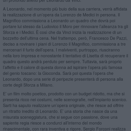
A Leonardo, nel momento più buio della sua carriera, verrà affidata
la realizzazione di un’opera da Lorenzo de Medici in persona. Il
Magnifico commissiona a Leonardo un quadro che dovrà poi
portare lui stesso da Ludovico il Moro per rinnovare l’alleanza tra gli
Sforza e i Medici. È così che da Vinci inizia la realizzazione di un
bozzetto dell’ultima cena. Nel frattempo, però, Francesco De Pazzi,
deciso a rovinare i piani di Lorenzo il Magnifico, commissiona a tre
mercenari il furto dell’opera. I malviventi, purtroppo, riusciranno
nella loro impresa e nonostante il tentativo di Lisetta di recuperare il
quadro questo andrà perduto per sempre. Tuttavia, sarà proprio
l’affetto e il calore di questa donna ad ispirare l’opera più famosa
del genio toscano: la Gioconda. Sarà poi questa l’opera che
Leonardo, dopo una serie di peripezie presenterà di persona alla
corte degli Sforza a Milano.
E’ un film molto poetico, prodotto con un budget ridotto, ma che si
presenta ricco nei costumi, nelle scenografie, nell’impianto scenico.
Sarti ha saputo realizzare un’opera originale, che riesce ad offrire
un ritratto inedito di Leonardo. E’ una storia che nasce da una
misurata sceneggiatura, che si segue con passione, dove una
sapiente regia riesce a condurci all’interno del mondo
rinascimentale, con rara inventiva e rigore. Sergio Forconi realizza