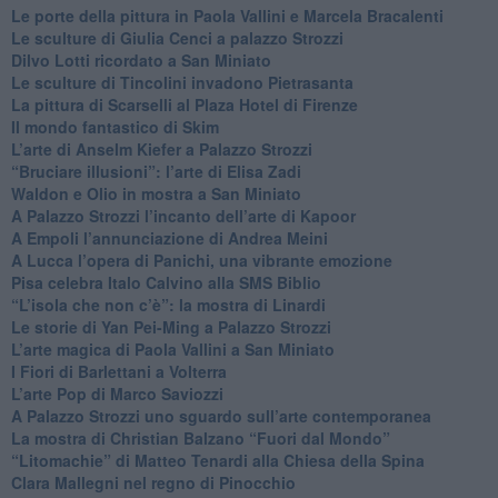
​Le porte della pittura in Paola Vallini e Marcela Bracalenti
​Le sculture di Giulia Cenci a palazzo Strozzi
​Dilvo Lotti ricordato a San Miniato
​Le sculture di Tincolini invadono Pietrasanta
La pittura di Scarselli al Plaza Hotel di Firenze
​Il mondo fantastico di Skim
​L’arte di Anselm Kiefer a Palazzo Strozzi
​“Bruciare illusioni”: l’arte di Elisa Zadi
​Waldon e Olio in mostra a San Miniato
​A Palazzo Strozzi l’incanto dell’arte di Kapoor
​A Empoli l’annunciazione di Andrea Meini
A Lucca l’opera di Panichi, una vibrante emozione
Pisa celebra Italo Calvino alla SMS Biblio
“L’isola che non c’è”: la mostra di Linardi
​Le storie di Yan Pei-Ming a Palazzo Strozzi
​L’arte magica di Paola Vallini a San Miniato
​I Fiori di Barlettani a Volterra
​L’arte Pop di Marco Saviozzi
​A Palazzo Strozzi uno sguardo sull’arte contemporanea
La mostra di Christian Balzano “Fuori dal Mondo”
​“Litomachie” di Matteo Tenardi alla Chiesa della Spina
​Clara Mallegni nel regno di Pinocchio