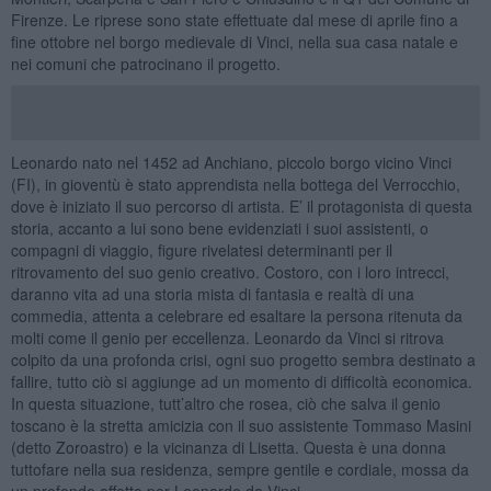
Firenze. Le riprese sono state effettuate dal mese di aprile fino a
fine ottobre nel borgo medievale di Vinci, nella sua casa natale e
nei comuni che patrocinano il progetto.
Leonardo nato nel 1452 ad Anchiano, piccolo borgo vicino Vinci
(FI), in gioventù è stato apprendista nella bottega del Verrocchio,
dove è iniziato il suo percorso di artista. E’ il protagonista di questa
storia, accanto a lui sono bene evidenziati i suoi assistenti, o
compagni di viaggio, figure rivelatesi determinanti per il
ritrovamento del suo genio creativo. Costoro, con i loro intrecci,
daranno vita ad una storia mista di fantasia e realtà di una
commedia, attenta a celebrare ed esaltare la persona ritenuta da
molti come il genio per eccellenza. Leonardo da Vinci si ritrova
colpito da una profonda crisi, ogni suo progetto sembra destinato a
fallire, tutto ciò si aggiunge ad un momento di difficoltà economica.
In questa situazione, tutt’altro che rosea, ciò che salva il genio
toscano è la stretta amicizia con il suo assistente Tommaso Masini
(detto Zoroastro) e la vicinanza di Lisetta. Questa è una donna
tuttofare nella sua residenza, sempre gentile e cordiale, mossa da
un profondo affetto per Leonardo da Vinci.