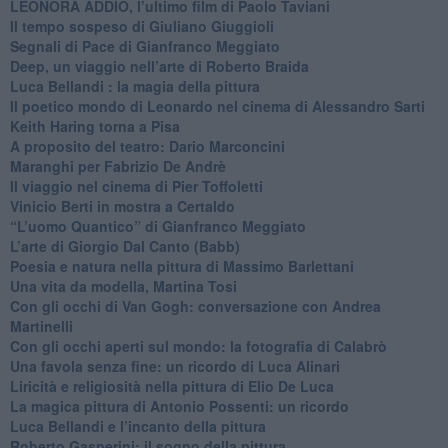
​LEONORA ADDIO, l’ultimo film di Paolo Taviani
Il tempo sospeso di Giuliano Giuggioli
Segnali di Pace di Gianfranco Meggiato
​Deep, un viaggio nell’arte di Roberto Braida
​Luca Bellandi : la magia della pittura
​Il poetico mondo di Leonardo nel cinema di Alessandro Sarti
​Keith Haring torna a Pisa
​A proposito del teatro: Dario Marconcini
Maranghi per Fabrizio De Andrè
​Il viaggio nel cinema di Pier Toffoletti
Vinicio Berti in mostra a Certaldo
“L’uomo Quantico” di Gianfranco Meggiato
​L’arte di Giorgio Dal Canto (Babb)
Poesia e natura nella pittura di Massimo Barlettani
Una vita da modella, Martina Tosi
​Con gli occhi di Van Gogh: conversazione con Andrea
Martinelli
​Con gli occhi aperti sul mondo: la fotografia di Calabrò
Una favola senza fine: un ricordo di Luca Alinari
Liricità e religiosità nella pittura di Elio De Luca
La magica pittura di Antonio Possenti: un ricordo
Luca Bellandi e l’incanto della pittura
​Roberto Gasperini: il sogno della pittura