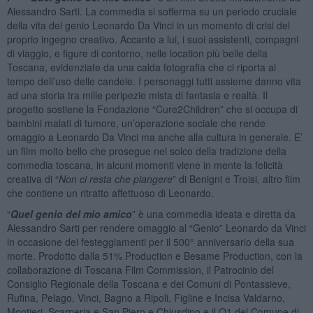
Alessandro Sarti. La commedia si sofferma su un periodo cruciale
della vita del genio Leonardo Da Vinci in un momento di crisi del
proprio ingegno creativo. Accanto a lui, i suoi assistenti, compagni
di viaggio, e figure di contorno, nelle location più belle della
Toscana, evidenziate da una calda fotografia che ci riporta al
tempo dell’uso delle candele. I personaggi tutti assieme danno vita
ad una storia tra mille peripezie mista di fantasia e realtà. Il
progetto sostiene la Fondazione “Cure2Children” che si occupa di
bambini malati di tumore, un’operazione sociale che rende
omaggio a Leonardo Da Vinci ma anche alla cultura in generale. E’
un film molto bello che prosegue nel solco della tradizione della
commedia toscana, in alcuni momenti viene in mente la felicità
creativa di “
Non ci resta che piangere
” di Benigni e Troisi, altro film
che contiene un ritratto affettuoso di Leonardo.
“
Quel genio del mio amico
” è una commedia ideata e diretta da
Alessandro Sarti per rendere omaggio al “Genio” Leonardo da Vinci
in occasione dei festeggiamenti per il 500° anniversario della sua
morte. Prodotto dalla 51% Production e Besame Production, con la
collaborazione di Toscana Film Commission, il Patrocinio del
Consiglio Regionale della Toscana e dei Comuni di Pontassieve,
Rufina, Pelago, Vinci, Bagno a Ripoli, Figline e Incisa Valdarno,
Montieri, Scarperia e San Piero e Chiusdino e il Q1 del Comune di