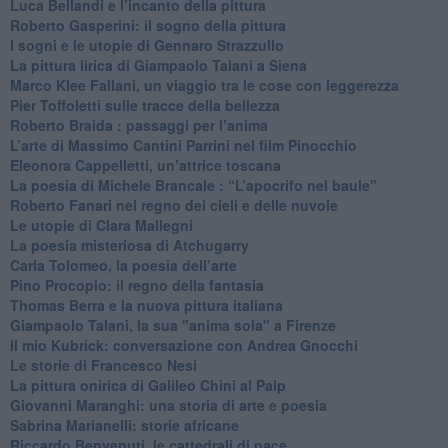
Luca Bellandi e l’incanto della pittura
​Roberto Gasperini: il sogno della pittura
I sogni e le utopie di Gennaro Strazzullo
La pittura lirica di Giampaolo Talani a Siena
​Marco Klee Fallani, un viaggio tra le cose con leggerezza
​Pier Toffoletti sulle tracce della bellezza
​Roberto Braida : passaggi per l’anima
​L’arte di Massimo Cantini Parrini nel film Pinocchio
Eleonora Cappelletti, un’attrice toscana
​La poesia di Michele Brancale : “L’apocrifo nel baule"
Roberto Fanari nel regno dei cieli e delle nuvole
Le utopie di Clara Mallegni
​La poesia misteriosa di Atchugarry
Carla Tolomeo, la poesia dell’arte
Pino Procopio: il regno della fantasia
Thomas Berra e la nuova pittura italiana
Giampaolo Talani, la sua "anima sola" a Firenze
Il mio Kubrick: conversazione con Andrea Gnocchi
Le storie di Francesco Nesi
​La pittura onirica di Galileo Chini al Palp
​Giovanni Maranghi: una storia di arte e poesia
Sabrina Marianelli: storie africane
​Riccardo Benvenuti, le cattedrali di pace