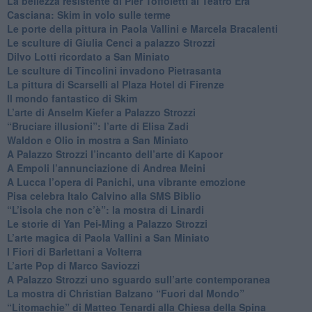
​La bellezza resistente di Pier Toffoletti al Teatro Era
​Casciana: Skim in volo sulle terme
​Le porte della pittura in Paola Vallini e Marcela Bracalenti
​Le sculture di Giulia Cenci a palazzo Strozzi
​Dilvo Lotti ricordato a San Miniato
​Le sculture di Tincolini invadono Pietrasanta
La pittura di Scarselli al Plaza Hotel di Firenze
​Il mondo fantastico di Skim
​L’arte di Anselm Kiefer a Palazzo Strozzi
​“Bruciare illusioni”: l’arte di Elisa Zadi
​Waldon e Olio in mostra a San Miniato
​A Palazzo Strozzi l’incanto dell’arte di Kapoor
​A Empoli l’annunciazione di Andrea Meini
A Lucca l’opera di Panichi, una vibrante emozione
Pisa celebra Italo Calvino alla SMS Biblio
“L’isola che non c’è”: la mostra di Linardi
​Le storie di Yan Pei-Ming a Palazzo Strozzi
​L’arte magica di Paola Vallini a San Miniato
​I Fiori di Barlettani a Volterra
​L’arte Pop di Marco Saviozzi
​A Palazzo Strozzi uno sguardo sull’arte contemporanea
La mostra di Christian Balzano “Fuori dal Mondo”
​“Litomachie” di Matteo Tenardi alla Chiesa della Spina