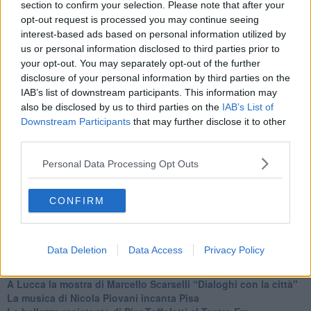
section to confirm your selection. Please note that after your
opt-out request is processed you may continue seeing
interest-based ads based on personal information utilized by
us or personal information disclosed to third parties prior to
Se vuoi leggere le notizie principali della Toscana iscriviti alla
your opt-out. You may separately opt-out of the further
Newsletter QUInews - ToscanaMedia.
Arriva gratis tutti i giorni
disclosure of your personal information by third parties on the
alle 20:00 direttamente nella tua casella di posta.
IAB’s list of downstream participants. This information may
Basta cliccare
QUI
also be disclosed by us to third parties on the
IAB’s List of
Downstream Participants
that may further disclose it to other
Fotogallery
third parties.
Personal Data Processing Opt Outs
CONFIRM
Ti potrebbe interessare anche:
Data Deletion
Data Access
Privacy Policy
Articoli dal Blog “Incontri d'arte” di Riccardo Ferrucci
A Lucca la mostra di Marcello Scarselli “Dialoghi con la città"
​La musica di Nicola Piovani incanta Pisa