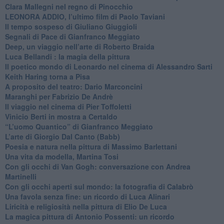
​Clara Mallegni nel regno di Pinocchio
​LEONORA ADDIO, l’ultimo film di Paolo Taviani
Il tempo sospeso di Giuliano Giuggioli
Segnali di Pace di Gianfranco Meggiato
​Deep, un viaggio nell’arte di Roberto Braida
​Luca Bellandi : la magia della pittura
​Il poetico mondo di Leonardo nel cinema di Alessandro Sarti
​Keith Haring torna a Pisa
​A proposito del teatro: Dario Marconcini
Maranghi per Fabrizio De Andrè
​Il viaggio nel cinema di Pier Toffoletti
Vinicio Berti in mostra a Certaldo
“L’uomo Quantico” di Gianfranco Meggiato
​L’arte di Giorgio Dal Canto (Babb)
Poesia e natura nella pittura di Massimo Barlettani
Una vita da modella, Martina Tosi
​Con gli occhi di Van Gogh: conversazione con Andrea
Martinelli
​Con gli occhi aperti sul mondo: la fotografia di Calabrò
Una favola senza fine: un ricordo di Luca Alinari
Liricità e religiosità nella pittura di Elio De Luca
La magica pittura di Antonio Possenti: un ricordo