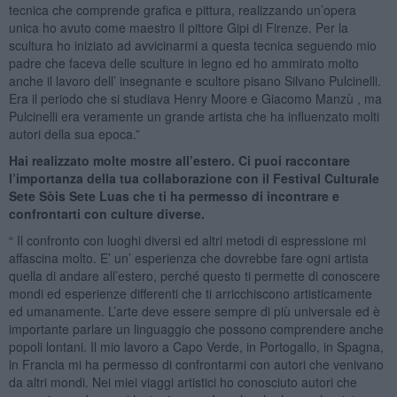
tecnica che comprende grafica e pittura, realizzando un’opera
unica ho avuto come maestro il pittore Gipi di Firenze. Per la
scultura ho iniziato ad avvicinarmi a questa tecnica seguendo mio
padre che faceva delle sculture in legno ed ho ammirato molto
anche il lavoro dell’ insegnante e scultore pisano Silvano Pulcinelli.
Era il periodo che si studiava Henry Moore e Giacomo Manzù , ma
Pulcinelli era veramente un grande artista che ha influenzato molti
autori della sua epoca.”
Hai realizzato molte mostre all’estero. Ci puoi raccontare
l’importanza della tua collaborazione con il Festival Culturale
Sete Sòis Sete Luas che ti ha permesso di incontrare e
confrontarti con culture diverse.
“ Il confronto con luoghi diversi ed altri metodi di espressione mi
affascina molto. E’ un’ esperienza che dovrebbe fare ogni artista
quella di andare all’estero, perché questo ti permette di conoscere
mondi ed esperienze differenti che ti arricchiscono artisticamente
ed umanamente. L’arte deve essere sempre di più universale ed è
importante parlare un linguaggio che possono comprendere anche
popoli lontani. Il mio lavoro a Capo Verde, in Portogallo, in Spagna,
in Francia mi ha permesso di confrontarmi con autori che venivano
da altri mondi. Nei miei viaggi artistici ho conosciuto autori che