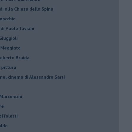
di alla Chiesa della Spina
inocchio
 di Paolo Taviani
Giuggioli
o Meggiato
 Roberto Braida
 pittura
 nel cinema di Alessandro Sarti
 Marconcini
rè
offoletti
aldo