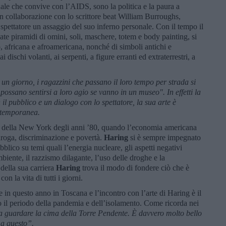
e che convive con l’AIDS, sono la politica e la paura a
 In collaborazione con lo scrittore beat William Burroughs,
 spettatore un assaggio del suo inferno personale. Con il tempo il
ate piramidi di omini, soli, maschere, totem e body painting, si
mo, africana e afroamericana, nonché di simboli antichi e
dischi volanti, ai serpenti, a figure erranti ed extraterrestri, a
n giorno, i ragazzini che passano il loro tempo per strada si
 possano sentirsi a loro agio se vanno in un museo". In effetti la
il pubblico e un dialogo con lo spettatore, la sua arte è
ontemporanea.
i della New York degli anni ’80, quando l’economia americana
, droga, discriminazione e povertà.
Haring
si è sempre impegnato
ubblico su temi quali l’energia nucleare, gli aspetti negativi
mbiente, il razzismo dilagante, l’uso delle droghe e la
della sua carriera
Haring
trova il modo di fondere ciò che è
n la vita di tutti i giorni.
e in questo anno in Toscana e l’incontro con l’arte di Haring è il
o il periodo della pandemia e dell’isolamento. Come ricorda nei
 a guardare la cima della Torre Pendente. È davvero molto bello
i a questo”.