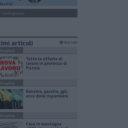
la città"
Condoglianze
imi articoli
Vedi tutti
ttualità
​Tutte le offerte di
lavoro in provincia di
Pistoia
ttualità
​Benzina, gasolio, gpl,
ecco dove risparmiare
ttualità
Casa in montagna