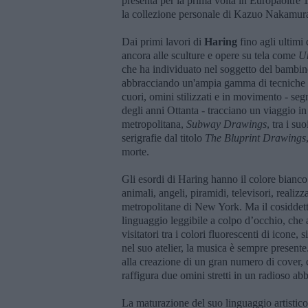
presenta per la prima volta in Europaoltre
la collezione personale di Kazuo Nakamura,
Dai primi lavori di
Haring
fino agli ultimi 
ancora alle sculture e opere su tela come
Un
che ha individuato nel soggetto del bambino 
abbracciando un'ampia gamma di tecniche esp
cuori, omini stilizzati e in movimento - seg
degli anni Ottanta - tracciano un viaggio in o
metropolitana,
Subway Drawings
, tra i su
serigrafie dal titolo
The Bluprint Drawings
morte.
Gli esordi di Haring hanno il colore bianco 
animali, angeli, piramidi, televisori, realizza
metropolitane di New York. Ma il cosiddett
linguaggio leggibile a colpo d’occhio, che 
visitatori tra i colori fluorescenti di icone, 
nel suo atelier, la musica è sempre presente
alla creazione di un gran numero di cover
raffigura due omini stretti in un radioso ab
La maturazione del suo linguaggio artistic