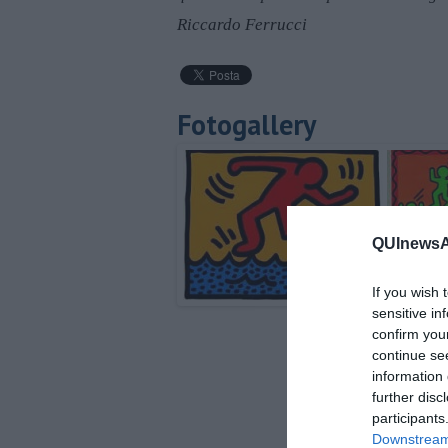
Riccardo Ferrucci
Fotogallery
QUInewsAb
If you wish 
sensitive in
confirm you
continue se
information 
further disc
participants
Downstream 