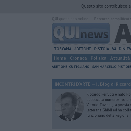
Questo sito contribuisce 
QUI
quotidiano online.
Percorso semplificat
TOSCANA
ABETONE
PISTOIA
VALDINIE
Home
Cronaca
Politica
Attualità
ABETONE-CUTIGLIANO
SAN MARCELLO PISTOI
INCONTRI D'ARTE — il Blog di Riccard
Riccardo Ferrucci è nato Pon
pubblicato numerosi volumi 
Vittorio Taviani , la poesia
letteraria Ghibli ed ha col
funzionario della Regione 