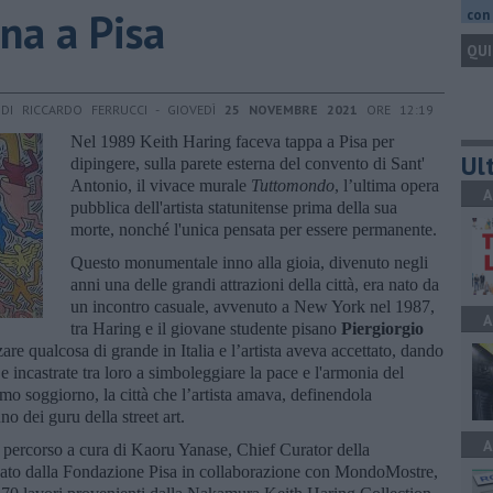
rna a Pisa
con 
QUI
DI RICCARDO FERRUCCI - GIOVEDÌ
25 NOVEMBRE 2021
ORE 12:19
Nel 1989 Keith Haring faceva tappa a Pisa per
Ult
dipingere, sulla parete esterna del convento di Sant'
Antonio, il vivace murale
Tuttomondo
, l’ultima opera
A
pubblica dell'artista statunitense prima della sua
morte, nonché l'unica pensata per essere permanente.
Questo monumentale inno alla gioia, divenuto negli
anni una delle grandi attrazioni della città, era nato da
un incontro casuale, avvenuto a New York nel 1987,
A
tra Haring e il giovane studente pisano
Piergiorgio
are qualcosa di grande in Italia e l’artista aveva accettato, dando
 incastrate tra loro a simboleggiare la pace e l'armonia del
mo soggiorno, la città che l’artista amava, definendola
o dei guru della street art.
A
 percorso a cura di Kaoru Yanase, Chief Curator della
zato dalla Fondazione Pisa in collaborazione con MondoMostre,