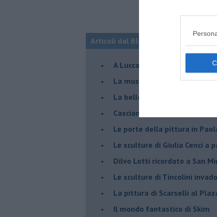
Persona
Articoli dal Blog “Incontri d'arte” di 
A Lucca la mostra di Marcello 
​La musica di Nicola Piovani i
​La bellezza resistente di Pie
​Casciana: Skim in volo sulle 
​Le porte della pittura in Pao
​Le sculture di Giulia Cenci a 
​Dilvo Lotti ricordato a San M
​Le sculture di Tincolini inva
La pittura di Scarselli al Plaz
​Il mondo fantastico di Skim