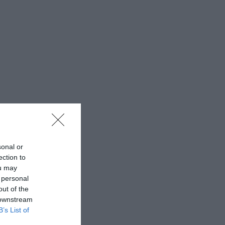
sonal or
ection to
ou may
 personal
out of the
 downstream
B’s List of