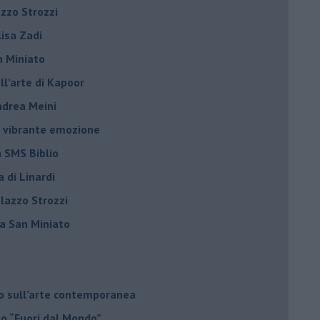
azzo Strozzi
Elisa Zadi
n Miniato
ell’arte di Kapoor
Andrea Meini
na vibrante emozione
a SMS Biblio
a di Linardi
alazzo Strozzi
i a San Miniato
do sull’arte contemporanea
no “Fuori dal Mondo”