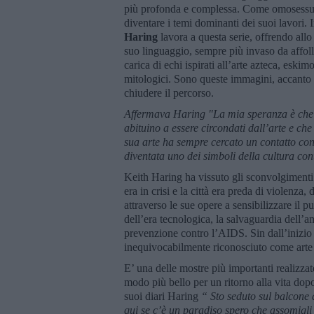
più profonda e complessa. Come omosessual
diventare i temi dominanti dei suoi lavori.
Haring
lavora a questa serie, offrendo allo
suo linguaggio, sempre più invaso da affoll
carica di echi ispirati all’arte azteca, eski
mitologici. Sono queste immagini, accanto ai 
chiudere il percorso.
Affermava Haring "La mia speranza è che u
abituino a essere circondati dall’arte e che
sua arte ha sempre cercato un contatto con 
diventata uno dei simboli della cultura c
Keith Haring ha vissuto gli sconvolgiment
era in crisi e la città era preda di violenza
attraverso le sue opere a sensibilizzare il p
dell’era tecnologica, la salvaguardia dell’a
prevenzione contro l’AIDS. Sin dall’inizio 
inequivocabilmente riconosciuto come arte co
E’ una delle mostre più importanti realizzat
modo più bello per un ritorno alla vita dop
suoi diari Haring
“
Sto seduto sul balcone
qui se c’è un paradiso spero che assomigl