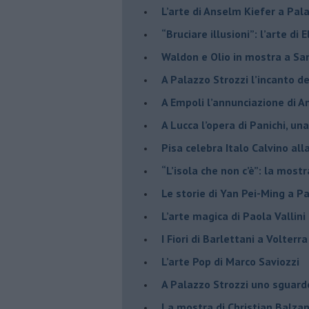
​L’arte di Anselm Kiefer a Pal
​“Bruciare illusioni”: l’arte di 
​Waldon e Olio in mostra a Sa
​A Palazzo Strozzi l’incanto d
​A Empoli l’annunciazione di 
A Lucca l’opera di Panichi, u
Pisa celebra Italo Calvino all
“L’isola che non c’è”: la mostr
​Le storie di Yan Pei-Ming a P
​L’arte magica di Paola Vallin
​I Fiori di Barlettani a Volterra
​L’arte Pop di Marco Saviozzi
​A Palazzo Strozzi uno sguar
La mostra di Christian Balza