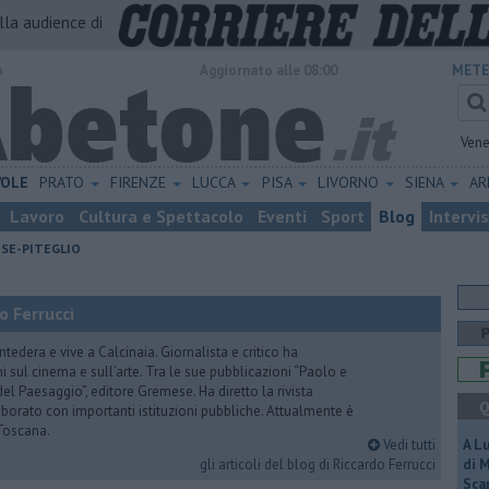
alla audience di
o
Aggiornato alle 08:00
METE
Vene
VOLE
PRATO
FIRENZE
LUCCA
PISA
LIVORNO
SIENA
A
Lavoro
Cultura e Spettacolo
Eventi
Sport
Blog
Intervi
ESE-PITEGLIO
o Ferrucci
tedera e vive a Calcinaia. Giornalista e critico ha
sul cinema e sull’arte. Tra le sue pubblicazioni “Paolo e
 del Paesaggio”, editore Gremese. Ha diretto la rivista
Q
laborato con importanti istituzioni pubbliche. Attualmente è
Toscana.
Vedi tutti
A L
gli articoli del blog di Riccardo Ferrucci
di 
Scar