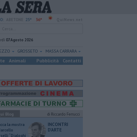
25°
36°
O:
ABETONE
QuiNews.net
rdì
07 Agosto 2026
REZZO
GROSSETO
MASSA CARRARA
ste
Animali
Pubblicità
Contatti
ui Blog
di Riccardo Ferrucci
INCONTRI
ucca la mostra
D'ARTE
Marcello
selli “Dialoghi