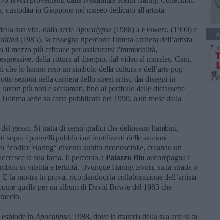
 170 lavori provenienti dalla Nakamura Keith Haring Collection,
 custodita in Giappone nel museo dedicato all'artista.
della sua vita, dalla serie
Apocalypse
(1988) a
Flowers
, (1990) e
A
titled
(1985), la rassegna ripercorre l'intera carriera dell’artista
il mezzo più efficace per assicurarsi l'immortalità,
ressive, dalla pittura al disegno, dal video al murales. Cani,
ni che lo hanno reso un simbolo della cultura e dell’arte pop
tto sezioni nella carriera dello street artist, dai disegni in
oi lavori più noti e acclamati, fino al portfolio delle diciassette
, l'ultima serie su carta pubblicata nel 1990, a un mese dalla
del gesso. Si tratta di segni grafici che delineano bambini,
ti sopra i pannelli pubblicitari inutilizzati delle stazioni
o “codice Haring” diventa subito riconoscibile, creando un
accresce la sua fama. Il percorso a
Palazzo Blu
accompagna i
simboli di vitalità e fertilità. Ovunque Haring lavori, sulla strada o
. E la mostra lo prova, ricordandoci la collaborazione dell’artista
, come quella per un album di David Bowie del 1983 che
braccio.
o esplode in
Apocalipse
, 1988, dove la materia della sua arte si fa