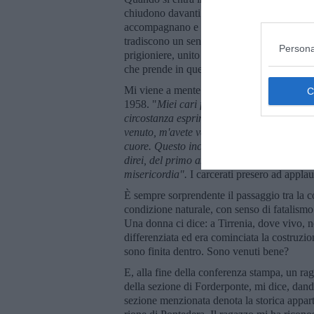
chiudono davanti e dietro di te. Così quando 
accompagnano e ti seguono. Poi gli sguardi 
tradiscono un senso di smarrimento, come u
Persona
prigioniere, unito alla voglia di redenzione.
che prende in quei luoghi.
Mi viene a mente papa Giovanni XXIII, il d
1958. "
Miei cari figlioli e cari fratelli, p
circostanza esprime quanto nella casa del 
venuto, m'avete veduto: io ho messo i miei 
cuore. Questo incontro, siate pur sicuri, r
direi, del primo anno di quello chiamato il
misericordia".
I carcerati presero ad appla
È sempre sorprendente il passaggio tra la co
condizione naturale, con senso di fatalismo.
Una donna ci dice: a Tirrenia, dove vivo, 
differenziata ed era cominciata la costruzio
sono finita dentro. Sono venuti bene?
E, alla fine della conferenza stampa, un ra
della sezione di Forderponte, mi dice, dand
sezione menzionata denota la storica apparte