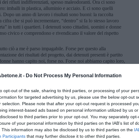
gi dei rifiuti indifferenziati, spesso maleodoranti. Ora ci sono
ro: imballi in plastica, alluminio e acciaio. E ci sono quelli
i. Dopo un anno di lavoro i risultati sono buoni: la raccolta
la cifra che si può incrementare, “dentro” si fa lo stesso lavoro
rta” in tutti i quartieri. I detenuti sono cittadini, uomini e donne
i senso civico e comprendono e rivendicano il valore del rispetto
tutto ciò a me è parso impagabile. Forse per questo alla
azione dei risultati del progetto, dai detenuti presenti è partito
donne hanno capito noi, forse no. Forse noi abbiamo capito loro,
 fermato alla rete del campo di calcetto. Mi ricordo quando i
o circondato dalle mura e dalla recinzione. Accompagnai un
etone.it -
Do Not Process My Personal Information
arcerati, giocai anch’io. Il fondo, di erba sintetica, era ruvido e
ervento in scivolone, alla disperata. Ma c’era gente parecchio
to opt-out of the sale, sharing to third parties, or processing of your per
ontrasto non prevalsi. Il loro libero, nonostante proprio libero
formation for targeted advertising by us, please use the below opt-out s
la. Mestiere? Però facemmo un bel goal su azione insistita da
r selection. Please note that after your opt-out request is processed y
stra sul portiere in uscita. Segnò il Sindaco di Pisa. Esultò, ci
eing interest-based ads based on personal information utilized by us or
no, quando si gioca si torna ragazzi senza meriti o colpe, senza
giocava Adriano Sofri, l’intellettuale recluso. Non so se la sua
disclosed to third parties prior to your opt-out. You may separately opt-
e l’arbitro gli dette di sicuro no. Pareggiammo. E fu bene così.
losure of your personal information by third parties on the IAB’s list of
. This information may also be disclosed by us to third parties on the
IA
Participants
that may further disclose it to other third parties.
che si prova è vedere e sentire i cancelli che si aprono e si