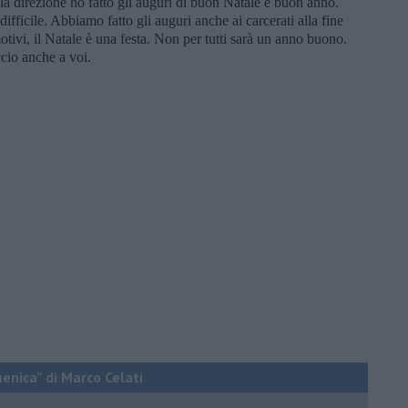
ella direzione ho fatto gli auguri di buon Natale e buon anno.
fficile. Abbiamo fatto gli auguri anche ai carcerati alla fine
motivi, il Natale è una festa. Non per tutti sarà un anno buono.
ccio anche a voi.
menica” di Marco Celati