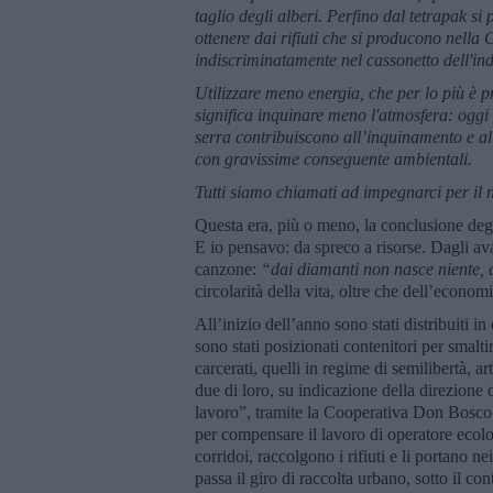
taglio degli alberi. Perfino dal tetrapak si
ottenere dai rifiuti che si producono nella
indiscriminatamente nel cassonetto dell'indif
Utilizzare meno energia, che per lo più è pro
significa inquinare meno l'atmosfera: oggi
serra contribuiscono all’inquinamento e a
con gravissime conseguente ambientali.
Tutti siamo chiamati ad impegnarci per il 
Questa era, più o meno, la conclusione degl
E io pensavo: da spreco a risorse. Dagli ava
canzone:
“dai diamanti non nasce niente, 
circolarità della vita, oltre che dell’economi
All’inizio dell’anno sono stati distribuiti i
sono stati posizionati contenitori per smalti
carcerati, quelli in regime di semilibertà, a
due di loro, su indicazione della direzione
lavoro”, tramite la Cooperativa Don Bosco ch
per compensare il lavoro di operatore ecolog
corridoi, raccolgono i rifiuti e li portano ne
passa il giro di raccolta urbano, sotto il con