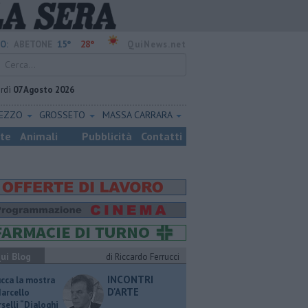
15°
28°
O:
ABETONE
QuiNews.net
rdì
07 Agosto 2026
REZZO
GROSSETO
MASSA CARRARA
ste
Animali
Pubblicità
Contatti
ui Blog
di Riccardo Ferrucci
INCONTRI
ucca la mostra
D'ARTE
Marcello
selli “Dialoghi