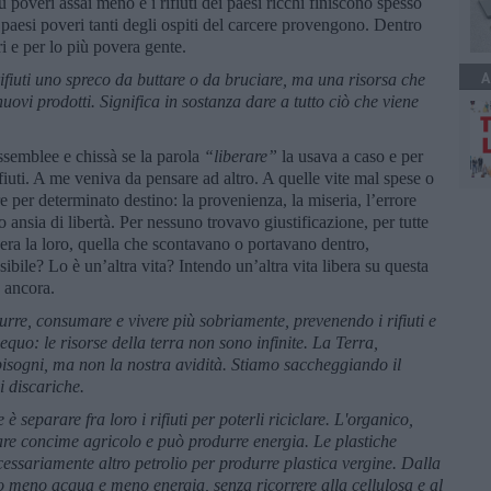
iù poveri assai meno e i rifiuti dei paesi ricchi finiscono spesso
 paesi poveri tanti degli ospiti del carcere provengono. Dentro
ri e per lo più povera gente.
A
rifiuti uno spreco da buttare o da bruciare, ma una risorsa che
ovi prodotti. Significa in sostanza dare a tutto ciò che viene
ssemblee e chissà se la parola
“liberare”
la usava a caso e per
fiuti. A me veniva da pensare ad altro. A quelle vite mal spese o
re per determinato destino: la provenienza, la miseria, l’errore
 ansia di libertà. Per nessuno trovavo giustificazione, per tutte
ra la loro, quella che scontavano o portavano dentro,
ile? Lo è un’altra vita? Intendo un’altra vita libera su questa
 ancora.
durre, consumare e vivere più sobriamente, prevenendo i rifiuti e
o: le risorse della terra non sono infinite. La Terra,
bisogni, ma non la nostra avidità. Stiamo saccheggiando il
i discariche.
separare fra loro i rifiuti per poterli riciclare. L'organico,
tare concime agricolo e può produrre energia. Le plastiche
essariamente altro petrolio per produrre plastica vergine. Dalla
do meno acqua e meno energia, senza ricorrere alla cellulosa e al