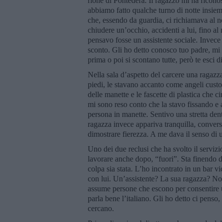
rione di Pontedera. Il ragazzo mi ha ricono
abbiamo fatto qualche turno di notte insie
che, essendo da guardia, ci richiamava al n
chiudere un’occhio, accidenti a lui, fino al
pensavo fosse un assistente sociale. Invece
sconto. Gli ho detto conosco tuo padre, mi ha
prima o poi si scontano tutte, però te esci d
Nella sala d’aspetto del carcere una ragazz
piedi, le stavano accanto come angeli custod
delle manette e le fascette di plastica che 
mi sono reso conto che la stavo fissando e 
persona in manette. Sentivo una stretta den
ragazza invece appariva tranquilla, conve
dimostrare fierezza. A me dava il senso di u
Uno dei due reclusi che ha svolto il servizio
lavorare anche dopo, “fuori”. Sta finendo 
colpa sia stata. L’ho incontrato in un bar 
con lui. Un’assistente? La sua ragazza? No
assume persone che escono per consentire un
parla bene l’italiano. Gli ho detto ci pens
cercano.