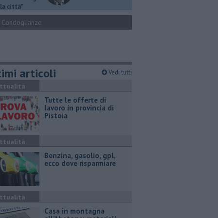
la città"
Condoglianze
imi articoli
Vedi tutti
ttualità
​Tutte le offerte di
lavoro in provincia di
Pistoia
ttualità
​Benzina, gasolio, gpl,
ecco dove risparmiare
ttualità
Casa in montagna