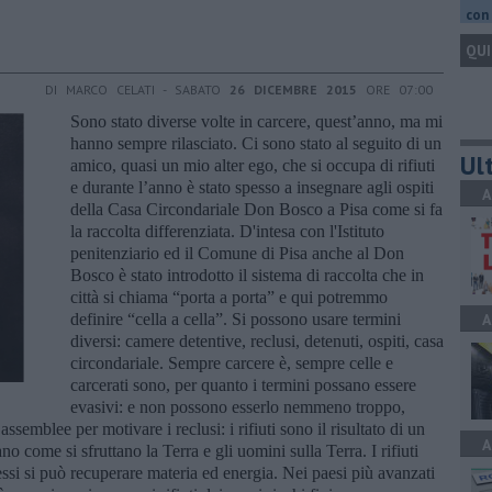
con 
QUI
DI MARCO CELATI - SABATO
26 DICEMBRE 2015
ORE 07:00
Sono stato diverse volte in carcere, quest’anno, ma mi
hanno sempre rilasciato. Ci sono stato al seguito di un
Ult
amico, quasi un mio alter ego, che si occupa di rifiuti
e durante l’anno è stato spesso a insegnare agli ospiti
A
della Casa Circondariale Don Bosco a Pisa come si fa
la raccolta differenziata. D'intesa con l'Istituto
penitenziario ed il Comune di Pisa anche al Don
Bosco è stato introdotto il sistema di raccolta che in
città si chiama “porta a porta” e qui potremmo
definire “cella a cella”. Si possono usare termini
A
diversi: camere detentive, reclusi, detenuti, ospiti, casa
circondariale. Sempre carcere è, sempre celle e
carcerati sono, per quanto i termini possano essere
evasivi: e non possono esserlo nemmeno troppo,
assemblee per motivare i reclusi: i rifiuti sono il risultato di un
A
o come si sfruttano la Terra e gli uomini sulla Terra. I rifiuti
essi si può recuperare materia ed energia. Nei paesi più avanzati