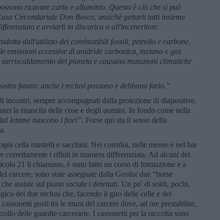
 possono ricavare carta e alluminio. Questo è ciò che si può
 Casa Circondariale Don Bosco, anziché gettarli tutti insieme
ferenziato e avviarli in discarica o all'inceneritore.
dotta dall'utilizzo dei combustibili fossili, petrolio e carbone,
 le emissioni eccessive di anidride carbonica, metano e gas
l surriscaldamento del pianeta e causano mutazioni climatiche
nostro futuro: anche i reclusi possono e debbono farlo.”
i incontri, sempre accompagnati dalla proiezione di diapositive.
nzi la rinascita delle cose e degli uomini. In fondo come nella
dal letame nascono i fiori”.
Forse qui sta il senso della
a.
n ogni cella mastelli e sacchini. Nei corridoi, nelle mense e nel bar
re correttamente i rifiuti in maniera differenziata. Ad alcuni dei
rticolo 21 li chiamano, è stato fatto un corso di formazione e a
 del carcere, sono state assegnate dalla Geofor due “borse
e assiste sul piano sociale i detenuti. Un po' di soldi, pochi,
ico dei due reclusi che, facendo il giro delle celle e dei
i cassonetti posti tra le mura del carcere dove, ad ore prestabilite,
trollo delle guardie carcerarie. I cassonetti per la raccolta sono