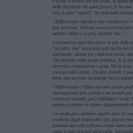
e ricchi si producono più rifiuti, in quelli p
nelle discariche dei paesi poveri. E da quei
non ci sono “signori”, ho visto tanti stranie
“Differenziare significa non considerare i 
può generare, liberare nuova materia per nu
definito rifiuto o scarto, un'altra vita.”
Così parlava quel mio amico in una delle a
“un’altra vita”
intendeva solo quella dei ri
malvissute, alcune per colpevole scelta, alt
che incombe sulle nostre esistenze. E la loro
avvertivo compassione e pena. Ma la pena e
consapevoli o meno. Un altro mondo è possib
terra, una seconda occasione: un’occasione
“Differenziare i rifiuti vuol dire anche pro
immaginando una società e un mondo più equ
sosteneva Gandhi, può soddisfare i nostri 
pianeta e intanto lo stiamo disseminando d
Un modo per cambiare questo stato di cose è 
costituito dagli avanzi del cibo, può diven
possono dare altra plastica senza usare nec
carta si può ricavare altra carta, sprecan