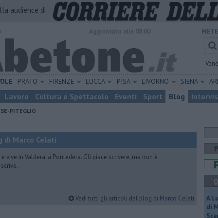
alla audience di
o
Aggiornato alle 08:00
METE
Vene
VOLE
PRATO
FIRENZE
LUCCA
PISA
LIVORNO
SIENA
A
Lavoro
Cultura e Spettacolo
Eventi
Sport
Blog
Intervi
ESE-PITEGLIO
 di Marco Celati
vive in Valdera, a Pontedera. Gli piace scrivere, ma non è
scrive.
Q
Vedi tutti gli articoli del blog di Marco Celati
A L
di 
Scar