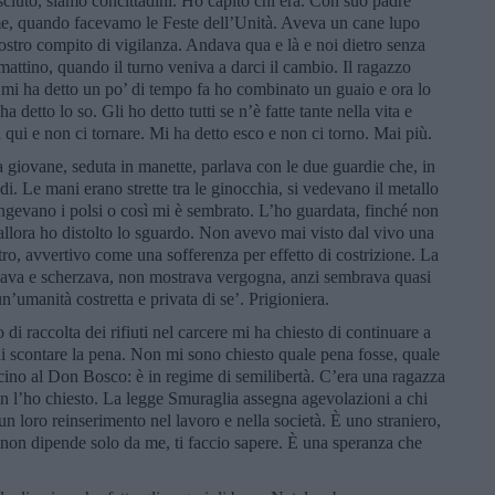
sciuto, siamo concittadini. Ho capito chi era. Con suo padre
me, quando facevamo le Feste dell’Unità. Aveva un cane lupo
ostro compito di vigilanza. Andava qua e là e noi dietro senza
 mattino, quando il turno veniva a darci il cambio. Il ragazzo
 mi ha detto un po’ di tempo fa ho combinato un guaio e ora lo
 detto lo so. Gli ho detto tutti se n’è fatte tante nella vita e
i qui e non ci tornare. Mi ha detto esco e non ci torno. Mai più.
a giovane, seduta in manette, parlava con le due guardie che, in
i. Le mani erano strette tra le ginocchia, si vedevano il metallo
cingevano i polsi o così mi è sembrato. L’ho guardata, finché non
allora ho distolto lo sguardo. Non avevo mai visto dal vivo una
tro, avvertivo come una sofferenza per effetto di costrizione. La
rsava e scherzava, non mostrava vergogna, anzi sembrava quasi
n’umanità costretta e privata di se’. Prigioniera.
 di raccolta dei rifiuti nel carcere mi ha chiesto di continuare a
di scontare la pena. Non mi sono chiesto quale pena fosse, quale
vicino al Don Bosco: è in regime di semilibertà. C’era una ragazza
n l’ho chiesto. La legge Smuraglia assegna agevolazioni a chi
 loro reinserimento nel lavoro e nella società. È uno straniero,
o, non dipende solo da me, ti faccio sapere. È una speranza che