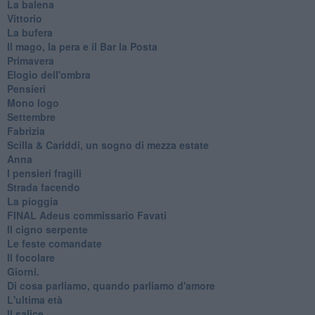
La balena
Vittorio
La bufera
Il mago, la pera e il Bar la Posta
Primavera
Elogio dell'ombra
Pensieri
Mono logo
Settembre
Fabrizia
​Scilla & Cariddi, un sogno di mezza estate
Anna
I pensieri fragili
Strada facendo
La pioggia
FINAL Adeus commissario Favati
Il cigno serpente
Le feste comandate
Il focolare
Giorni.
Di cosa parliamo, quando parliamo d'amore
L'ultima età
Il salice