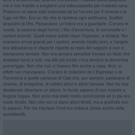
me e mio fratello a scegliere una videocassetta per il sabato sera.
Presumo mi siano stati trasmessi da lui l’amore per il cinema o la
fuga nei film. Era un rito che si ripeteva ogni settimana. Scaffali
stracolmi di Vhs. Passavamo un’intera ora a guardarle. C’erano le
novità, la sezione degli horror, i film d’avventura, le commedie e i
cartoni animati. Quelli erano subito dopo l’ingresso, a sinistra. Noi
eravamo ormai grandi per i cartoni, avendo tredici anni, e l’angolo
era abbastanza in disparte rispetto al resto del negozio e non ci
lasciavamo tentare. Non era sempre semplice trovare un titolo che
andasse bene a tutti, ma alle più brutte c’era sempre la domenica
pomeriggio. Non che non ci fossero film anche a casa. Anzi, in
effetti non mancavano. C’erano le collezioni de L’Espresso o di
Panorama e quelle cartacee di Ciak che, pur sempre, parlavano di
cinema, di anteprime, di celebri attori e attrici famose. Non ho mai
desiderato diventare un attore. In fondo sapevo di non riuscire a
fingere troppo. Non sono mai stato molto convincente ed in più ero
molto timido. Non che non ci siano attori timidi, ma a quell’età non
lo sapevo. Per me Harrison Ford era Indiana Jones anche nella
quotidianità.