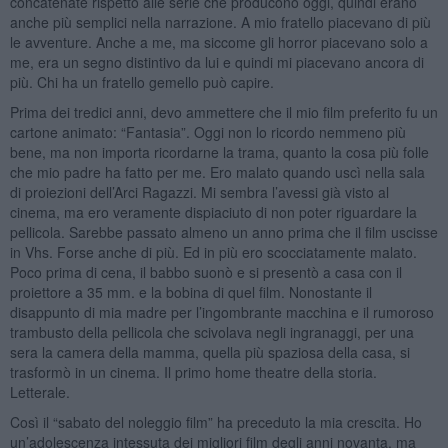
concatenate rispetto alle serie che producono oggi, quindi erano
anche più semplici nella narrazione. A mio fratello piacevano di più
le avventure. Anche a me, ma siccome gli horror piacevano solo a
me, era un segno distintivo da lui e quindi mi piacevano ancora di
più. Chi ha un fratello gemello può capire.
Prima dei tredici anni, devo ammettere che il mio film preferito fu un
cartone animato: “Fantasia”. Oggi non lo ricordo nemmeno più
bene, ma non importa ricordarne la trama, quanto la cosa più folle
che mio padre ha fatto per me. Ero malato quando uscì nella sala
di proiezioni dell’Arci Ragazzi. Mi sembra l’avessi già visto al
cinema, ma ero veramente dispiaciuto di non poter riguardare la
pellicola. Sarebbe passato almeno un anno prima che il film uscisse
in Vhs. Forse anche di più. Ed in più ero scocciatamente malato.
Poco prima di cena, il babbo suonò e si presentò a casa con il
proiettore a 35 mm. e la bobina di quel film. Nonostante il
disappunto di mia madre per l’ingombrante macchina e il rumoroso
trambusto della pellicola che scivolava negli ingranaggi, per una
sera la camera della mamma, quella più spaziosa della casa, si
trasformò in un cinema. Il primo home theatre della storia.
Letterale.
Così il “sabato del noleggio film” ha preceduto la mia crescita. Ho
un’adolescenza intessuta dei migliori film degli anni novanta, ma