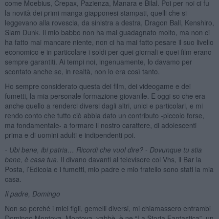
come Moebius, Crepax, Pazienza, Manara e Bilal. Poi per noi ci fu
la novità dei primi manga giapponesi stampati, quelli che si
leggevano alla rovescia, da sinistra a destra, Dragon Ball, Kenshiro,
Slam Dunk. Il mio babbo non ha mai guadagnato molto, ma non ci
ha fatto mai mancare niente, non ci ha mai fatto pesare il suo livello
economico e in particolare i soldi per quei giornali e quei film erano
sempre garantiti. Ai tempi noi, ingenuamente, lo davamo per
scontato anche se, in realtà, non lo era così tanto.
Ho sempre considerato questa dei film, dei videogame e dei
fumetti, la mia personale formazione giovanile. E oggi so che era
anche quello a renderci diversi dagli altri, unici e particolari, e mi
rendo conto che tutto ciò abbia dato un contributo -piccolo forse,
ma fondamentale- a formare il nostro carattere, di adolescenti
prima e di uomini adulti e indipendenti poi.
-
Ubi bene, ibi patria… Ricordi che vuol dire? - Dovunque tu stia
bene, è casa tua
. Il divano davanti al televisore col Vhs, il Bar la
Posta, l’Edicola e i fumetti, mio padre e mio fratello sono stati la mia
casa.
Il padre, Domingo
Non so perché i miei figli, gemelli diversi, mi chiamassero entrambi
Domingo Montoya. Montoya, vabbè, è ne “La Storia Fantastica”, un