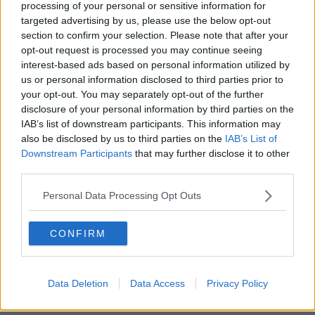
«
Hola. Mi nombre es Inigo Montoya. Tu hai ucciso mi padre.
processing of your personal or sensitive information for
Preparate a morir!
» Dal film “La Storia Fantastica”, Rob Reiner,
targeted advertising by us, please use the below opt-out
USA 1987. Come si capisce dai titoli, l’ultimo racconto è mio, i primi
section to confirm your selection. Please note that after your
due dei miei figli.
opt-out request is processed you may continue seeing
interest-based ads based on personal information utilized by
Marco Celati
us or personal information disclosed to third parties prior to
your opt-out. You may separately opt-out of the further
disclosure of your personal information by third parties on the
IAB’s list of downstream participants. This information may
also be disclosed by us to third parties on the
IAB’s List of
Downstream Participants
that may further disclose it to other
Se vuoi leggere le notizie principali della Toscana iscriviti alla
third parties.
Newsletter QUInews - ToscanaMedia.
Arriva gratis tutti i giorni
alle 20:00 direttamente nella tua casella di posta.
Personal Data Processing Opt Outs
Basta cliccare
QUI
Ti potrebbe interessare anche:
CONFIRM
Articoli dal Blog “Racconti della domenica” di Marco Celati
La controversia degli azzimi
Data Deletion
Data Access
Privacy Policy
Finale
L'archivio