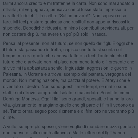
farmi ancora credito e mi trattenne la carta. Non sono mai andato a
ritirarla, mi vergognavo, pensavo che ci fosse stata impressa, a
caratteri indelebili, la scritta: “Sei un povero!”. Non sapevo cosa
fare. Mi feci prestare qualcosa che restituii non appena riscossi lo
stipendio. Dopodiché ridussi al minimo i contributi previdenziali, per
non costare di più, ma avere un po’ più soldi in tasca.
Pensai al presente, non al futuro, se non quello dei figli. E oggi che
il futuro sta passando in fretta, capisco che tutto si sconta col
tempo, ma era quello che andava fatto e lo feci. Tanto più che il
futuro che è arrivato non mi piace nemmeno tanto e il presente che
si vive mi fa abbastanza schifo. Ingiustizia, aggressioni e guerre in
Palestina, in Ucraina e altrove, scempio del pianeta, vergogna del
mondo. Non immaginazione, ma pazzia al potere. E Atreyu che è
diventato di destra. Non sono questi i miei tempi, se mai lo sono
stati, e mi ritrovo sempre più isolato e malandato. Sconfitto, come
Domingo Montoya. Oggi i figli sono grandi, sposati, e hanno la loro
vita, giustamente: mangiano quello che gli pare e i film li vedono da
sé. Tanto ormai seguo poco il cinema e di film loro ne vedranno più
di me.
A volte, sempre più spesso, viene voglia di mandare mezza gente a
quel paese e l’altra metà affanculo. Ma le lettere dei figli hanno