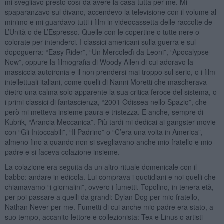
mi svegliavo presto così da avere la casa tutta per me. Mi
spaparanzavo sul divano, accendevo la televisione con il volume al
minimo e mi guardavo tutti i film in videocassetta delle raccolte de
L’Unità o de L’Espresso. Quelle con le copertine o tutte nere o
colorate per intenderci. I classici americani sulla guerra e sul
dopoguerra: “Easy Rider”, “Un Mercoledì da Leoni”, “Apocalypse
Now”, oppure la filmografia di Woody Allen di cui adoravo la
massiccia autoironia e il non prendersi mai troppo sul serio, o i film
intellettuali italiani, come quelli di Nanni Moretti che mascherava
dietro una calma solo apparente la sua critica feroce del sistema, o
i primi classici di fantascienza, “2001 Odissea nello Spazio”, che
però mi metteva insieme paura e tristezza. E anche, sempre di
Kubrik, “Arancia Meccanica”. Più tardi mi dedicai ai gangster-movie
con “Gli Intoccabili”, “Il Padrino” o “C’era una volta in America”,
almeno fino a quando non si svegliavano anche mio fratello e mio
padre e si faceva colazione insieme.
La colazione era seguita da un altro rituale domenicale con il
babbo: andare in edicola. Lui comprava i quotidiani e noi quelli che
chiamavamo “i giornalini”, ovvero i fumetti. Topolino, in tenera età,
per poi passare a quelli da grandi: Dylan Dog per mio fratello,
Nathan Never per me. Fumetti di cui anche mio padre era stato, a
suo tempo, accanito lettore e collezionista: Tex e Linus o artisti