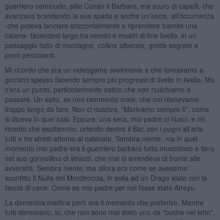
guerriero seminudo, stile Conan il Barbaro, ma scuro di capelli, che
avanzava brandendo la sua spada e anche un’ascia, all’occorrenza
-che poteva lanciare orizzontalmente e riprendere tramite una
catena- facendosi largo tra nemici e mostri di fine livello, in un
paesaggio fatto di montagne, colline alberate, grotte segrete e
ponti pericolanti.
Mi ricordo che era un videogame avvincente e che tornavamo a
giocarci spesso facendo sempre più progressi di livello in livello. Ma
c’era un punto, particolarmente ostico che non riuscivamo a
passare. Un salto, se non rammento male, che noi ritenevamo
troppo lungo da fare. Non ci riusciva. “Morivamo sempre lì”, come
si diceva in quei casi. Eppure, una sera, mio padre ci riuscì, e mi
ricordo che esultammo, urlando dentro il Bar, con i pugni all’aria
tutti e tre stretti attorno al cabinato. Sembra niente, ma in quel
momento mio padre era il guerriero barbaro tutto muscoloso e fiero
nel suo gonnellino di stracci, che mai si arrendeva di fronte alle
avversità. Sembra niente, ma allora era come se avessimo
sconfitto il Nulla del Mordiroccia, in sella ad un Drago alato con la
faccia di cane. Come se mio padre per noi fosse stato Atreyu.
La domenica mattina però era il momento che preferivo. Mentre
tutti dormivano, io, che non sono mai stato uno da “buche nel letto”,