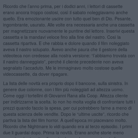
Ricordo che l’anno prima, per i dodici anni, i lettori di cassette
erano ancora troppo costosi, così il sabato noleggiavamo anche
quello. Era emozionante uscire con tutto quel ben di Dio. Pesante,
ingombrante, usurato. Alle volte era necessaria anche una cassetta
per magnetizzare nuovamente le puntine del lettore. Inserivi questa
cassetta e la mandavi veloce fino alla fine del nastro. Così la
cassetta ripartiva. E che rabbia e dolore quando il film noleggiato
aveva il nastro sciupato. Avevo anche paura che il gestore della
videoteca non credesse alla nostra versione: “l’abbiamo trovata con
il nastro danneggiato”, perché il cliente precedente non aveva
segnalato l’accaduto. Me le immaginavo molto costose quelle
videocassette, da dover ripagare.
La lista delle novità era proprio dopo il bancone, sulla sinistra. In
genere due colonne, con i film più noleggiati ad altezza uomo.
Come oggi i tortellini di Giovanni Rana alla Coop. Altezza cliente
per indirizzarne la scelta. Io non ho molta voglia di confrontare tutti i
prezzi quando faccio la spesa, per cui potrebbero farne a meno di
questa scienza delle vendite. Dopo le “ultime uscite”, ricordo che
partiva la lista dei film horror. A quell’epoca mi piacevano molto.
Ricordo che Nightmare lo vidi quando era al terzo episodio. I primi
due li guardai dopo. Prima la novità. Erano anche storie meno