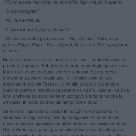
-
Vicino a casa mia c
’
era uno splendido lago, ma poi è sparito.
-
Si è prosciugato?
-
No, non esiste più.
-
E cosa c’è al suo posto, un buco?
-
Un buco sarebbe già qualcosa… No, c’è solo il Nulla, e ogni
giorno dilaga, dilaga... Devi sbrigarti, Atreyu, il Nulla è ogni giorno
più
forte.
Non mi ricordo se c’era un’ora precisa in cui il babbo ci veniva a
prendere il sabato. Probabilmente tardo pomeriggio oppure sera.
Ma la routine poi era quasi sempre la stessa. Se era presto
andavamo a posare i nostri zaini e le nostre cose nel suo
appartamento di via Firenze, vicino alle scuole; c’era sempre
qualche vestito di ricambio da portare e un po’ di lezione in più da
fare, anche se personalmente mi sbrigavo a farla prima che lui
arrivasse, in modo da aver più tempo libero dopo.
Se era tardi lasciavamo la roba in macchina e andavamo in
videoteca a scegliere il o i film da noleggiare. Prima in Vhs in
qualche negozio specializzato di Pontedera, successivamente in
Dvd a Videovip, la prima grande videoteca vicina al sottopasso
della Ferrovia. Infine passavamo a prendere le pizze e le lattine di