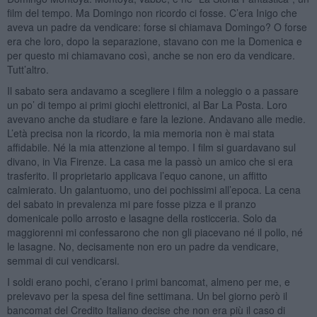
film del tempo. Ma Domingo non ricordo ci fosse. C’era Inigo che
aveva un padre da vendicare: forse si chiamava Domingo? O forse
era che loro, dopo la separazione, stavano con me la Domenica e
per questo mi chiamavano così, anche se non ero da vendicare.
Tutt’altro.
Il sabato sera andavamo a scegliere i film a noleggio o a passare
un po’ di tempo ai primi giochi elettronici, al Bar La Posta. Loro
avevano anche da studiare e fare la lezione. Andavano alle medie.
L’età precisa non la ricordo, la mia memoria non è mai stata
affidabile. Né la mia attenzione al tempo. I film si guardavano sul
divano, in Via Firenze. La casa me la passò un amico che si era
trasferito. Il proprietario applicava l’equo canone, un affitto
calmierato. Un galantuomo, uno dei pochissimi all’epoca. La cena
del sabato in prevalenza mi pare fosse pizza e il pranzo
domenicale pollo arrosto e lasagne della rosticceria. Solo da
maggiorenni mi confessarono che non gli piacevano né il pollo, né
le lasagne. No, decisamente non ero un padre da vendicare,
semmai di cui vendicarsi.
I soldi erano pochi, c’erano i primi bancomat, almeno per me, e
prelevavo per la spesa del fine settimana. Un bel giorno però il
bancomat del Credito Italiano decise che non era più il caso di