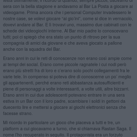
sera con la bella stagione e andavamo al Bar La Posta a giocare ai
videogame. Prima ancora che i personal Computer invadessero le
nostre case, se volevi giocare “ai gio’ini”, come si dice in vernacolo,
dovevi andare al Bar. E lì trovavi uno, massimo due cabinati con le
schede dei videogiochi interne. Al Bar mio padre lo conoscevano
tutti; poi ci spiegò che era stato un punto di ritrovo per la sua
compagnia di amici da giovane e che aveva giocato a pallone
anche con la squadra del Bar.
Erano anni in cui le reti di conoscenze non erano così ampie come
ai tempi dei social. Erano come piccole ragnatele i cui nodi però
erano più stretti fra di loro e c’erano solo pochi collegamenti fra le
varie tele. In compenso si poteva dire di conoscerne un po’ meglio
gli appartenenti, perché erano reti abbastanza autosufficienti e
piene di personaggi a volte interessanti, a volte utili, altre bizzarri.
Erano anni in cui due adolescenti potevano entrare in una sera
estiva in un Bar con il loro padre, scambiare i soldi in gettoni da
duecento lire e mettersi a giocare ai giochi elettronici senza che
facesse strano.
Mi ricordo in particolare un gioco che piaceva a tutti e tre, un
platform a cui giocavamo a turno, che si chiamava Rastan Saga. Il
nome l’ho recuperato in seguito. Il protagonista era un forzuto