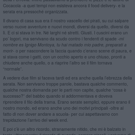
Cocacola -a quei tempi non esisteva ancora il food delivery- e la
serata era pressoché organizzata.
Il divano di casa sua era il nostro vascello dei pirati, su cui salpare
verso nuove avventure e nuovi mondi, diversi da quello, diversi da
lì. E ci si stava in tre. Né larghi né stretti. Giusti. I cuscini erano un
po’ logori, ma servivano da scudo contro i fendenti di spade -
mi
nombre es Ignigo Montoya, tu hai matado mio padre, preparati a
morir
- o per nascondere la faccia quando c’erano scene di paura, e
si stava come i gatti, con un occhio aperto e uno chiuso, pronti a
chiudere anche quello, o a riaprire l’altro se il film tornava
“normale”.
A vedere due film si faceva tardi ed era anche quella l’ebrezza della
serata. Non servivano troppe parole, bastava qualche commento,
qualche nostra domanda per le parti non capite, qualche “cosa è
successo?” del babbo quando si addormentava e doveva
riprendere il filo della trama. Erano serate semplici, eppure erano il
nostro mondo, ed erano anche uno dei motivi principali -oltre al
fatto di non dover andare a scuola- per cui aspettavamo con
trepidazione l’arrivo del week end.
E poi c’è un altro ricordo, stranamente nitido, che mi è balzato in
testa ultimamente; il ricordo di quando, sempre piccoli, uscivamo di