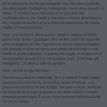
più onestamente dei film più noleggiati. Quei film persi al cinema
che sbancavano il botteghino, li recuperavo l’anno dopo durante un
sabato. È rimasto il puro momento di un qualcosa che
condividevamo io, mio fratello e mio padre e faceva dimenticare a
noi, i compiti di scuola e a lui, la dolorosa separazione da nostra
madre. O forse il contrario.
Oggi, la sera davanti alla tv quando sfoglio il catalogo di Netflix,
passo molto tempo a guardare i titoli dei film, come da ragazzino
prima di scegliere un Vhs. Ogni sera in cui non riesco a scegliere
una pellicola, è come tornare a quei sabati con mio padre e mio
fratello in quella videoteca. E quando mia moglie mi incalza con la
comprensibile scocciatura di “ma scegline uno!”. “E se fosse già
noleggiato?”, mi viene a volte da pensare.
Luca, i ricordi di Inigo Montoya
I ricordi sono come la nebbia fitta. Se ti ci addentri ti vedi i piedi e
quel poco che hai intorno, ma perdi la visione d’insieme, e se
guardi in lontananza c’è solo il grigio, che pare il niente, anche se
sai che sotto quel grigio qualcosa ci dovrebbe essere, o meglio
dovrebbe esserci stato. È un po’ come racconta il Mordiroccia de
“La Storia Infinita”.