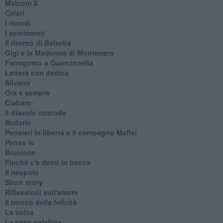
Malcom X
Celati
I ricordi
I sentimenti
Il ritorno di Belzeba
Gigi e la Madonna di Montenero
Ferragosto a Quercianella
Lettera con dedica
Silvano
Ora e sempre
Ciabàro
Il diavolo custode
Sudario
Pensieri in libertà e il compagno Maffei
Penso io
Brucione
Finché c'è denti in bocca
Il nespolo
Short story
Riflessioni sull'amore
Il tronco della felicità
La colza
La casa palafitta