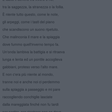
tra la saggezza, la stranezza o la follia.
È niente tutto questo, come le note,
gli arpeggi, come i tasti del piano
che scandiscono un suono ripetuto.
Che malinconia il mare e la spiaggia
dove fummo quell'inverno tempo fa.
Un'onda lambiva la battigia e si ritraeva
lunga e lenta ed un pontile accoglieva
gabbiani, proteso verso l'alto mare.
E non c'era più niente al mondo,
tranne noi e anche noi ci perdemmo
sulla spiaggia a passeggio e mi pare
raccogliendo conchiglie lasciate
dalla mareggiata finché non fu tardi
per partire, per rientrare non so dove,