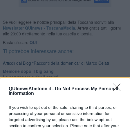
Se vuoi leggere le notizie principali della Toscana iscriviti alla
Newsletter QUInews - ToscanaMedia.
Arriva gratis tutti i giorni
alle 20:00 direttamente nella tua casella di posta.
Basta cliccare
QUI
Ti potrebbe interessare anche:
Articoli dal Blog “Racconti della domenica” di Marco Celati
Memorie dopo il big bang
La controversia degli azzimi
Finale
L'archivio
QUInewsAbetone.it -
Do Not Process My Personal
Information
I nomi
Essere
Res rebus
If you wish to opt-out of the sale, sharing to third parties, or
De mente
processing of your personal or sensitive information for
La marcia
targeted advertising by us, please use the below opt-out
Confessioni del pappagallo
section to confirm your selection. Please note that after your
Ancora pensieri & disordine