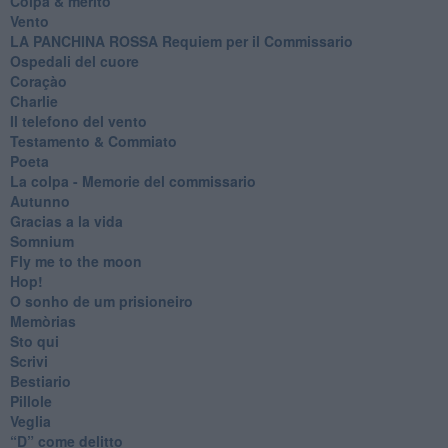
Colpa & merito
Vento
​LA PANCHINA ROSSA Requiem per il Commissario
Ospedali del cuore
Coraçào
Charlie
Il telefono del vento
Testamento & Commiato
Poeta
​La colpa - Memorie del commissario
Autunno
Gracias a la vida
Somnium
Fly me to the moon
Hop!
O sonho de um prisioneiro
Memòrias
Sto qui
Scrivi
Bestiario
Pillole
Veglia
​“D” come delitto