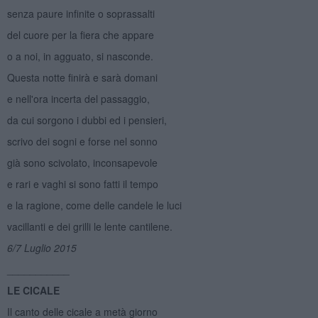
senza paure infinite o soprassalti
del cuore per la fiera che appare
o a noi, in agguato, si nasconde.
Questa notte finirà e sarà domani
e nell'ora incerta del passaggio,
da cui sorgono i dubbi ed i pensieri,
scrivo dei sogni e forse nel sonno
già sono scivolato, inconsapevole
e rari e vaghi si sono fatti il tempo
e la ragione, come delle candele le luci
vacillanti e dei grilli le lente cantilene.
6/7 Luglio 2015
___________
LE CICALE
Il canto delle cicale a metà giorno