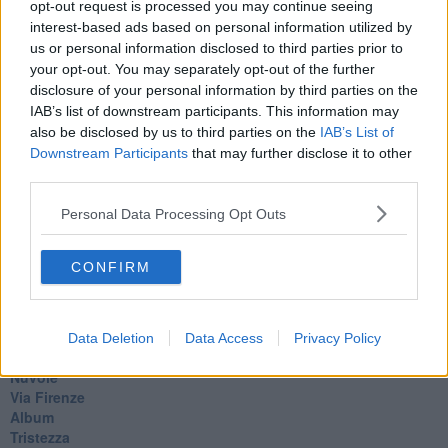
opt-out request is processed you may continue seeing
Sono solo parole
interest-based ads based on personal information utilized by
Odi et amo
us or personal information disclosed to third parties prior to
Pensieri in disordine sparso
your opt-out. You may separately opt-out of the further
Vitamina D
disclosure of your personal information by third parties on the
La strada
IAB’s list of downstream participants. This information may
Caso & cambiamento
also be disclosed by us to third parties on the
IAB’s List of
Com'esuli pensieri
Downstream Participants
that may further disclose it to other
La trappola di Tucidide, o della 3ª C
third parties.
L'evoluzione umana
Ad Astra
Personal Data Processing Opt Outs
Storia di io - Quasi un compito in classe
Quasi una lezione
Spleen
CONFIRM
Lettera a un amico
Lettera al sultano
I sogni del mattino
La calura
Data Deletion
Data Access
Privacy Policy
Armani
Nuvole
Via Firenze
Album
Tristezza