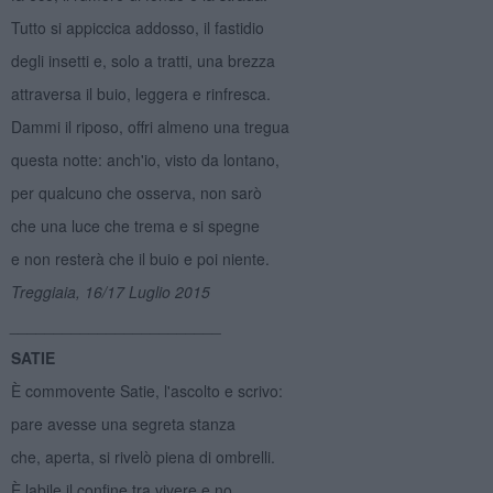
Tutto si appiccica addosso, il fastidio
degli insetti e, solo a tratti, una brezza
attraversa il buio, leggera e rinfresca.
Dammi il riposo, offri almeno una tregua
questa notte: anch'io, visto da lontano,
per qualcuno che osserva, non sarò
che una luce che trema e si spegne
e non resterà che il buio e poi niente.
Treggiaia, 16/17 Luglio 2015
________________________
SATIE
È commovente Satie, l'ascolto e scrivo:
pare avesse una segreta stanza
che, aperta, si rivelò piena di ombrelli.
È labile il confine tra vivere e no,