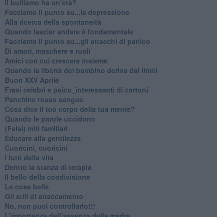
​Il bullismo ha un’età?
Facciamo il punto su...la depressione
​Alla ricerca della spontaneità
​Quando lasciar andare è fondamentale
Facciamo il punto su...gli attacchi di panico
Di amori, maschere e ruoli
​Amici con cui crescere insieme
​Quando la libertà del bambino deriva dai limiti
Buon XXV Aprile
​Frasi celebri e psico_interessanti di cartoni
​Panchine rosso sangue
​Cosa dice il tuo corpo della tua mente?
​Quando le parole uccidono
​(Falsi) miti familiari
​Educare alla gentilezza
​Cuoricini, cuoricini
I lutti della vita
​Dentro la stanza di terapia
​Il bello della condivisione
Le cose belle
​Gli stili di attaccamento
No, non puoi controllarlo!!!
​L’importanza dell’assenza della madre