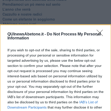
​Prendiamoci un pò meno sul serio
​L’anno che verrà
​Cazzullo e nostre radici
​Come un elefante in soggiorno
​Abbiamo perso tutti
E se le cose non vanno come vorresti?
​Chi sono i genitori elicottero
QUInewsAbetone.it -
Do Not Process My Personal
Information
Come è davvero la terapia
Quando il diritto alla disconnessione non viene accolto
​L’importanza della comunicazione in famiglia
If you wish to opt-out of the sale, sharing to third parties, or
​Il diritto ad essere disconnessi
processing of your personal or sensitive information for
​Il pensiero dicotomico e la salute mentale
targeted advertising by us, please use the below opt-out
​Consigli di lettura per genitori e non solo
section to confirm your selection. Please note that after your
​La Clownterapia
opt-out request is processed you may continue seeing
​Differenze tra persone frustrate e non
interest-based ads based on personal information utilized by
L’invisibile fatica mentale
us or personal information disclosed to third parties prior to
Vacanze a km zero
your opt-out. You may separately opt-out of the further
​Buone Vacan(si)e!
disclosure of your personal information by third parties on the
​Il lato positivo delle cose
IAB’s list of downstream participants. This information may
​Storie antiche di tempi moderni
also be disclosed by us to third parties on the
IAB’s List of
​Quello che alle mamme non dicono
Downstream Participants
that may further disclose it to other
Adultescenza