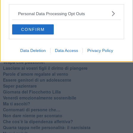
third parties.
Homo imbecillis
​4 anni di Blog
Personal Data Processing Opt Outs
Quando il silenzio è aggressivo
​Il passato, questo conosciuto!
​Clima ballerino e sbalzi d’umore
CONFIRM
La maternità
​L’uomo o l’orso?
Non hanno un amico a teatro​
​Tutta una questione di rispetto
Data Deletion
Data Access
Privacy Policy
​Cose che ci esauriscono
​Vespa che passione!
​Lasciate ai vostri figli il diritto di piangere
​Parole d’amore regalate al vento
​Essere genitori di un adolescente
​Saper pazientare
​Giornata del Fiocchetto Lilla
​Venerdì emozionalmente sostenibile
Ma ti ascolti?
Contornati di persone che…
Non dare niente per scontato
Che cos’è la dipendenza affettiva?
Quarta tappa nelle personalità: il narcisista