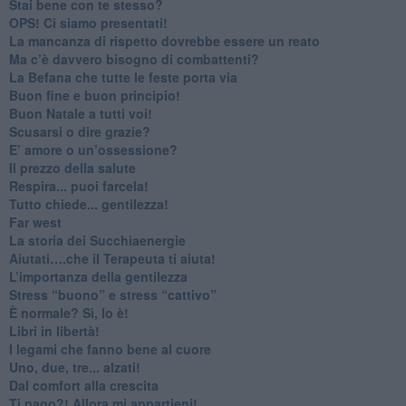
​Stai bene con te stesso?
​OPS! Ci siamo presentati!
​La mancanza di rispetto dovrebbe essere un reato
​Ma c’è davvero bisogno di combattenti?
​La Befana che tutte le feste porta via
Buon fine e buon principio!
​Buon Natale a tutti voi!
​Scusarsi o dire grazie?
​E’ amore o un’ossessione?
​Il prezzo della salute
​Respira... puoi farcela!
​Tutto chiede... gentilezza!
​Far west
​La storia dei Succhiaenergie
​Aiutati….che il Terapeuta ti aiuta!
​L’importanza della gentilezza
​Stress “buono” e stress “cattivo”
​È normale? Sì, lo è!
​Libri in libertà!
​I legami che fanno bene al cuore
Uno, due, tre... alzati!​
​Dal comfort alla crescita
​Ti pago?! Allora mi appartieni!​