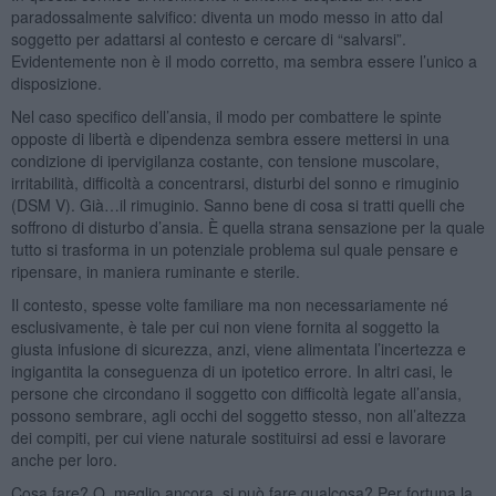
paradossalmente salvifico: diventa un modo messo in atto dal
soggetto per adattarsi al contesto e cercare di “salvarsi”.
Evidentemente non è il modo corretto, ma sembra essere l’unico a
disposizione.
Nel caso specifico dell’ansia, il modo per combattere le spinte
opposte di libertà e dipendenza sembra essere mettersi in una
condizione di ipervigilanza costante, con tensione muscolare,
irritabilità, difficoltà a concentrarsi, disturbi del sonno e rimuginio
(DSM V). Già…il rimuginio. Sanno bene di cosa si tratti quelli che
soffrono di disturbo d’ansia. È quella strana sensazione per la quale
tutto si trasforma in un potenziale problema sul quale pensare e
ripensare, in maniera ruminante e sterile.
Il contesto, spesse volte familiare ma non necessariamente né
esclusivamente, è tale per cui non viene fornita al soggetto la
giusta infusione di sicurezza, anzi, viene alimentata l’incertezza e
ingigantita la conseguenza di un ipotetico errore. In altri casi, le
persone che circondano il soggetto con difficoltà legate all’ansia,
possono sembrare, agli occhi del soggetto stesso, non all’altezza
dei compiti, per cui viene naturale sostituirsi ad essi e lavorare
anche per loro.
Cosa fare? O, meglio ancora, si può fare qualcosa? Per fortuna la