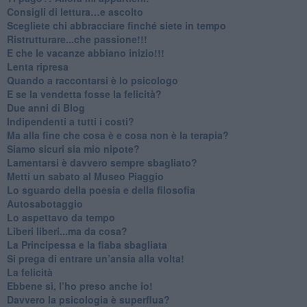
​Consigli di lettura…e ascolto
​Scegliete chi abbracciare finché siete in tempo
​Ristrutturare...che passione!!!
​E che le vacanze abbiano inizio!!!
​Lenta ripresa
​Quando a raccontarsi è lo psicologo
​E se la vendetta fosse la felicità?
​Due anni di Blog
​Indipendenti a tutti i costi?
​Ma alla fine che cosa è e cosa non è la terapia?
​Siamo sicuri sia mio nipote?
​Lamentarsi è davvero sempre sbagliato?
​Metti un sabato al Museo Piaggio
​Lo sguardo della poesia e della filosofia
Autosabotaggio
​Lo aspettavo da tempo
​Liberi liberi...ma da cosa?
​La Principessa e la fiaba sbagliata
Si prega di entrare un’ansia alla volta!
​La felicità
​Ebbene sì, l’ho preso anche io!
​Davvero la psicologia è superflua?