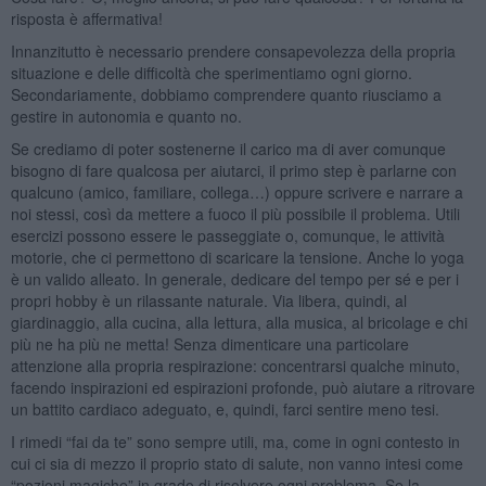
risposta è affermativa!
Innanzitutto è necessario prendere consapevolezza della propria
situazione e delle difficoltà che sperimentiamo ogni giorno.
Secondariamente, dobbiamo comprendere quanto riusciamo a
gestire in autonomia e quanto no.
Se crediamo di poter sostenerne il carico ma di aver comunque
bisogno di fare qualcosa per aiutarci, il primo step è parlarne con
qualcuno (amico, familiare, collega…) oppure scrivere e narrare a
noi stessi, così da mettere a fuoco il più possibile il problema. Utili
esercizi possono essere le passeggiate o, comunque, le attività
motorie, che ci permettono di scaricare la tensione. Anche lo yoga
è un valido alleato. In generale, dedicare del tempo per sé e per i
propri hobby è un rilassante naturale. Via libera, quindi, al
giardinaggio, alla cucina, alla lettura, alla musica, al bricolage e chi
più ne ha più ne metta! Senza dimenticare una particolare
attenzione alla propria respirazione: concentrarsi qualche minuto,
facendo inspirazioni ed espirazioni profonde, può aiutare a ritrovare
un battito cardiaco adeguato, e, quindi, farci sentire meno tesi.
I rimedi “fai da te” sono sempre utili, ma, come in ogni contesto in
cui ci sia di mezzo il proprio stato di salute, non vanno intesi come
“pozioni magiche” in grado di risolvere ogni problema. Se la