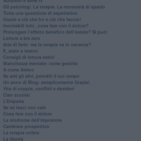
​Autunno e serie tv
​Gli psicologi. La terapia. La necessità di spazio
​Tutta una questione di aspettative.
​Grazie a ciò che ho e ciò che faccio!
​Inevitabili lutti...cosa fare con il dolore?
Prolungare l’effetto benefico dell’estate? Si può!
​Letture a km zero
​Aria di ferie: ma la terapia va in vacanza?
​E_state a teatro!
​Consigli di lettura estivi
​Stanchezza mentale: come gestirla
​A come Amico
​Se ami gli altri, prenditi il tuo tempo
​Un anno di Blog: semplicemente Grazie!
​Vita di coppia, conflitti e desideri
​Ciao scuola!
​L’Empatia
​Se mi lasci non vale
Cosa fare con il dolore
​La sindrome dell’impostore
​Cambiare prospettiva
La terapia online
La libertà