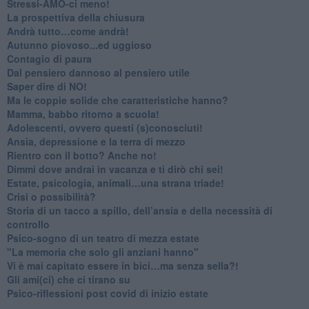
​Stressi-AMO-ci meno!
​La prospettiva della chiusura
​Andrà tutto…come andrà!
Autunno piovoso...ed uggioso
​Contagio di paura
​Dal pensiero dannoso al pensiero utile
​Saper dire di NO!
​Ma le coppie solide che caratteristiche hanno?
​Mamma, babbo ritorno a scuola!
Adolescenti, ovvero questi (s)conosciuti!
Ansia, depressione e la terra di mezzo
​Rientro con il botto? Anche no!
Dimmi dove andrai in vacanza e ti dirò chi sei!
​Estate, psicologia, animali…una strana triade!
​Crisi o possibilità?
​Storia di un tacco a spillo, dell’ansia e della necessità di
controllo
​Psico-sogno di un teatro di mezza estate
"La memoria che solo gli anziani hanno"
​Vi è mai capitato essere in bici…ma senza sella?!
​Gli ami(ci) che ci tirano su
Psico-riflessioni post covid di inizio estate