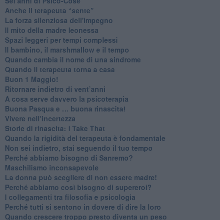
Sei anni di Psico-Cose
​Anche il terapeuta “sente”
​La forza silenziosa dell'impegno
​Il mito della madre leonessa
Spazi leggeri per tempi complessi
Il bambino, il marshmallow e il tempo
​Quando cambia il nome di una sindrome
​Quando il terapeuta torna a casa
​Buon 1 Maggio!
Ritornare indietro di vent’anni
​A cosa serve davvero la psicoterapia
​Buona Pasqua e … buona rinascita!
​Vivere nell’incertezza
​Storie di rinascita: i Take That
​Quando la rigidità del terapeuta è fondamentale
​Non sei indietro, stai seguendo il tuo tempo
​Perché abbiamo bisogno di Sanremo?
​Maschilismo inconsapevole
​La donna può scegliere di non essere madre!
​Perché abbiamo così bisogno di supereroi?
​I collegamenti tra filosofia e psicologia
​Perché tutti si sentono in dovere di dire la loro
​Quando crescere troppo presto diventa un peso