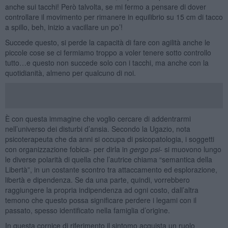
anche sui tacchi! Però talvolta, se mi fermo a pensare di dover
controllare il movimento per rimanere in equilibrio su 15 cm di tacco
a spillo, beh, inizio a vacillare un po’!
Succede questo, si perde la capacità di fare con agilità anche le
piccole cose se ci fermiamo troppo a voler tenere sotto controllo
tutto…e questo non succede solo con i tacchi, ma anche con la
quotidianità, almeno per qualcuno di noi.
È con questa immagine che voglio cercare di addentrarmi
nell’universo dei disturbi d’ansia. Secondo la Ugazio, nota
psicoterapeuta che da anni si occupa di psicopatologia, i soggetti
con organizzazione fobica- per dirla in
gergo psi
- si muovono lungo
le diverse polarità di quella che l’autrice chiama “semantica della
Libertà”, in un costante scontro tra attaccamento ed esplorazione,
libertà e dipendenza. Se da una parte, quindi, vorrebbero
raggiungere la propria indipendenza ad ogni costo, dall’altra
temono che questo possa significare perdere i legami con il
passato, spesso identificato nella famiglia d’origine.
In questa cornice di riferimento il sintomo acquista un ruolo