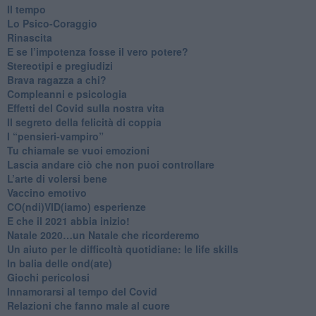
​Il tempo
​Lo Psico-Coraggio
Rinascita
​E se l’impotenza fosse il vero potere?
Stereotipi e pregiudizi
​Brava ragazza a chi?
​Compleanni e psicologia
Effetti del Covid sulla nostra vita
Il segreto della felicità di coppia
​I “pensieri-vampiro”
​Tu chiamale se vuoi emozioni
​Lascia andare ciò che non puoi controllare
L’arte di volersi bene
​Vaccino emotivo
CO(ndi)VID(iamo) esperienze
​E che il 2021 abbia inizio!
​Natale 2020…un Natale che ricorderemo
Un aiuto per le difficoltà quotidiane: le life skills
​In balia delle ond(ate)
Giochi pericolosi
Innamorarsi al tempo del Covid
​Relazioni che fanno male al cuore