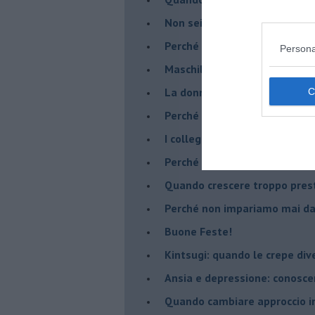
​Non sei indietro, stai seguen
​Perché abbiamo bisogno di 
Persona
​Maschilismo inconsapevole
​La donna può scegliere di n
​Perché abbiamo così bisogno 
​I collegamenti tra filosofia e
​Perché tutti si sentono in dov
​Quando crescere troppo pres
​Perché non impariamo mai dag
​Buone Feste!
​Kintsugi: quando le crepe di
Ansia e depressione: conosce
Quando cambiare approccio in