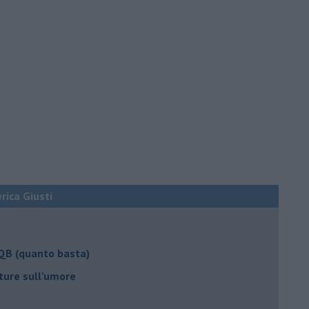
erica Giusti
 QB (quanto basta)
ture sull’umore