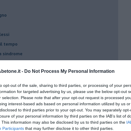
egno
lessi
 il tempo
na sindrome
casa
etone.it -
Do Not Process My Personal Information
i
to opt-out of the sale, sharing to third parties, or processing of your per
oterapia
formation for targeted advertising by us, please use the below opt-out s
r selection. Please note that after your opt-out request is processed y
scita!
eing interest-based ads based on personal information utilized by us or
disclosed to third parties prior to your opt-out. You may separately opt-
losure of your personal information by third parties on the IAB’s list of
t
. This information may also be disclosed by us to third parties on the
IA
Participants
that may further disclose it to other third parties.
peuta è fondamentale