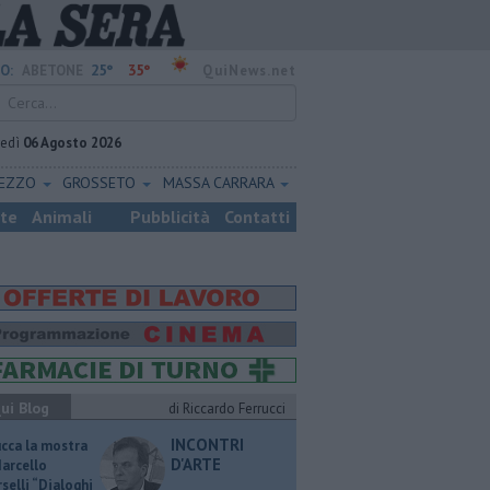
25°
35°
O:
ABETONE
QuiNews.net
vedì
06 Agosto 2026
REZZO
GROSSETO
MASSA CARRARA
ste
Animali
Pubblicità
Contatti
ui Blog
di Riccardo Ferrucci
INCONTRI
ucca la mostra
D'ARTE
Marcello
selli “Dialoghi