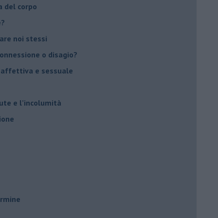
a del corpo
e?
vare noi stessi
 connessione o disagio?
 affettiva e sessuale
ute e l’incolumità
ione
ermine