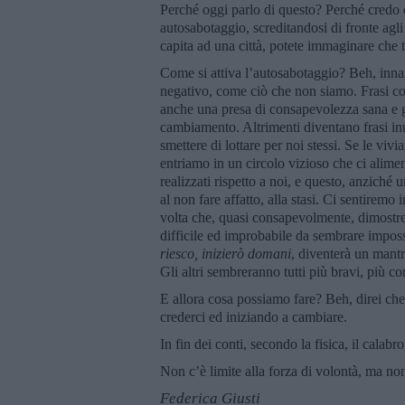
Perché oggi parlo di questo? Perché credo c
autosabotaggio, screditandosi di fronte agli
capita ad una città, potete immaginare che t
Come si attiva l’autosabotaggio? Beh, innan
negativo, come ciò che non siamo. Frasi 
anche una presa di consapevolezza sana e g
cambiamento. Altrimenti diventano frasi inuti
smettere di lottare per noi stessi. Se le vi
entriamo in un circolo vizioso che ci alimen
realizzati rispetto a noi, e questo, anzich
al non fare affatto, alla stasi. Ci sentiremo
volta che, quasi consapevolmente, dimostrer
difficile ed improbabile da sembrare imposs
riesco, inizierò domani
, diventerà un mantra
Gli altri sembreranno tutti più bravi, più co
E allora cosa possiamo fare? Beh, direi ch
crederci ed iniziando a cambiare.
In fin dei conti, secondo la fisica, il cala
Non c’è limite alla forza di volontà, ma non
Federica Giusti