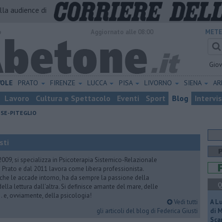
alla audience di
o
Aggiornato alle 08:00
METE
Gio
VOLE
PRATO
FIRENZE
LUCCA
PISA
LIVORNO
SIENA
A
Lavoro
Cultura e Spettacolo
Eventi
Sport
Blog
Intervi
ESE-PITEGLIO
sti
2009, si specializza in Psicoterapia Sistemico-Relazionale
 Prato e dal 2011 lavora come libera professionista.
 che le accade intorno, ha da sempre la passione della
Q
ella lettura dall’altra. Si definisce amante del mare, delle
 e, ovviamente, della psicologia!
Vedi tutti
A L
gli articoli del blog di Federica Giusti
di 
Scar