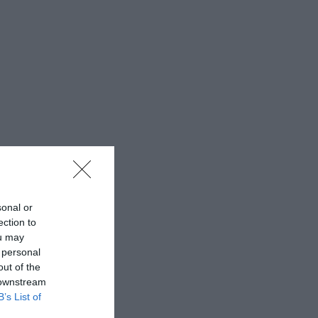
sonal or
ection to
ou may
 personal
out of the
 downstream
B’s List of