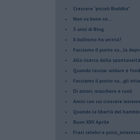
​Crescere “piccoli Buddha”
Non va bene se…
​5 anni di Blog
​Il bullismo ha un’età?
Facciamo il punto su...la dep
​Alla ricerca della spontaneit
​Quando lasciar andare è fo
Facciamo il punto su...gli atta
Di amori, maschere e ruoli
​Amici con cui crescere insiem
​Quando la libertà del bambino
Buon XXV Aprile
​Frasi celebri e psico_interess