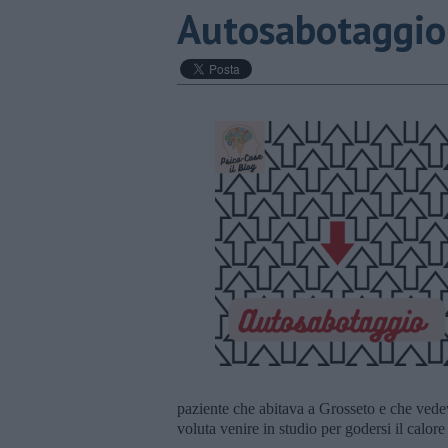
Autosabotaggio
paziente che abitava a Grosseto e che vede
voluta venire in studio per godersi il calore