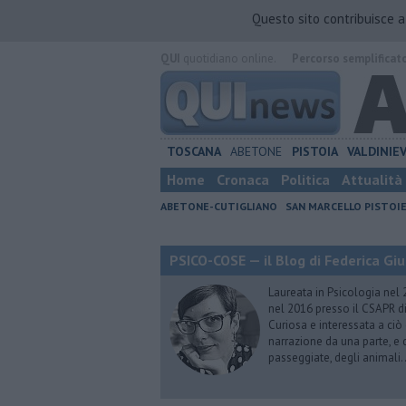
Questo sito contribuisce 
QUI
quotidiano online.
Percorso semplificat
TOSCANA
ABETONE
PISTOIA
VALDINIE
Home
Cronaca
Politica
Attualità
ABETONE-CUTIGLIANO
SAN MARCELLO PISTOI
PSICO-COSE — il Blog di Federica Giu
Laureata in Psicologia nel 
nel 2016 presso il CSAPR di
Curiosa e interessata a ciò
narrazione da una parte, e d
passeggiate, degli animali…