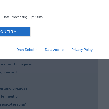
do il tuo tempo
Sanremo?
l Data Processing Opt Outs
on essere madre!
CONFIRM
di supereroi?
 psicologia
Data Deletion
Data Access
Privacy Policy
ere di dire la loro
to diventa un peso
li errori?
ventano preziose
rle meglio
 psicoterapia?