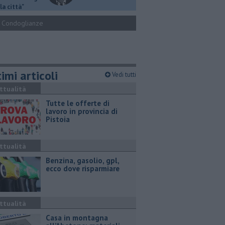
la città"
Condoglianze
imi articoli
Vedi tutti
ttualità
​Tutte le offerte di
lavoro in provincia di
Pistoia
ttualità
​Benzina, gasolio, gpl,
ecco dove risparmiare
ttualità
Casa in montagna