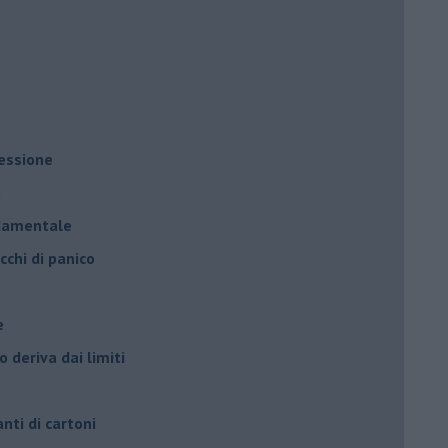
ressione
à
ndamentale
cchi di panico
e
 deriva dai limiti
anti di cartoni