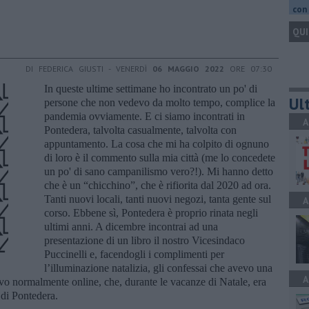
con 
QUI
DI FEDERICA GIUSTI - VENERDÌ
06 MAGGIO 2022
ORE 07:30
In queste ultime settimane ho incontrato un po' di
Ult
persone che non vedevo da molto tempo, complice la
pandemia ovviamente. E ci siamo incontrati in
A
Pontedera, talvolta casualmente, talvolta con
appuntamento. La cosa che mi ha colpito di ognuno
di loro è il commento sulla mia città (me lo concedete
un po' di sano campanilismo vero?!). Mi hanno detto
che è un “chicchino”, che è rifiorita dal 2020 ad ora.
Tanti nuovi locali, tanti nuovi negozi, tanta gente sul
A
corso. Ebbene sì, Pontedera è proprio rinata negli
ultimi anni. A dicembre incontrai ad una
presentazione di un libro il nostro Vicesindaco
Puccinelli e, facendogli i complimenti per
l’illuminazione natalizia, gli confessai che avevo una
A
vo normalmente online, che, durante le vacanze di Natale, era
 di Pontedera.