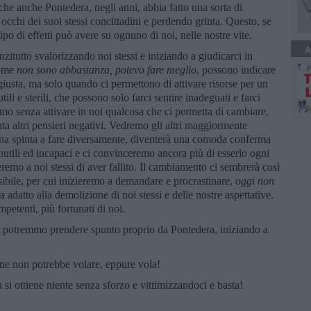
he anche Pontedera, negli anni, abbia fatto una sorta di
 occhi dei suoi stessi concittadini e perdendo grinta. Questo, se
ipo di effetti può avere su ognuno di noi, nelle nostre vite.
A
zitutto svalorizzando noi stessi e iniziando a giudicarci in
come
non sono abbastanza, potevo fare meglio
, possono indicare
iusta, ma solo quando ci permettono di attivare risorse per un
li e sterili, che possono solo farci sentire inadeguati e farci
viamo senza attivare in noi qualcosa che ci permetta di cambiare,
ta altri pensieri negativi. Vedremo gli altri maggiormente
é una spinta a fare diversamente, diventerà una comoda conferma
 inutili ed incapaci e ci convinceremo ancora più di esserlo ogni
emo a noi stessi di aver fallito. Il cambiamento ci sembrerà così
ibile, per cui inizieremo a demandare e procrastinare,
oggi non
 adatto alla demolizione di noi stessi e delle nostre aspettative.
mpetenti, più fortunati di noi.
e potremmo prendere spunto proprio da Pontedera, iniziando a
brone non potrebbe volare, eppure vola!
 si ottiene niente senza sforzo e vittimizzandoci e basta!