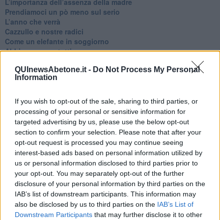
​L’importanza dell’assenza della madre
​Prendiamoci un pò meno sul serio
​L’anno che verrà
​Cazzullo e nostre radici
​Come un elefante in soggiorno
​Abbiamo perso tutti
E se le cose non vanno come vorresti?
QUInewsAbetone.it -
Do Not Process My Personal
​Chi sono i genitori elicottero
Information
Come è davvero la terapia
Quando il diritto alla disconnessione non viene accolto
​L’importanza della comunicazione in famiglia
If you wish to opt-out of the sale, sharing to third parties, or
​Il diritto ad essere disconnessi
processing of your personal or sensitive information for
​Il pensiero dicotomico e la salute mentale
targeted advertising by us, please use the below opt-out
​Consigli di lettura per genitori e non solo
section to confirm your selection. Please note that after your
​La Clownterapia
opt-out request is processed you may continue seeing
​Differenze tra persone frustrate e non
interest-based ads based on personal information utilized by
L’invisibile fatica mentale
us or personal information disclosed to third parties prior to
Vacanze a km zero
your opt-out. You may separately opt-out of the further
​Buone Vacan(si)e!
disclosure of your personal information by third parties on the
​Il lato positivo delle cose
IAB’s list of downstream participants. This information may
​Storie antiche di tempi moderni
also be disclosed by us to third parties on the
IAB’s List of
​Quello che alle mamme non dicono
Downstream Participants
that may further disclose it to other
Adultescenza