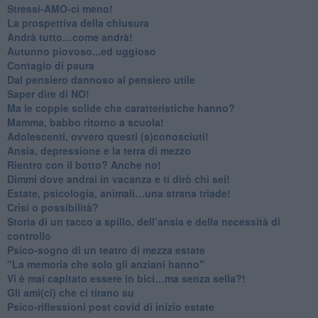
​Stressi-AMO-ci meno!
​La prospettiva della chiusura
​Andrà tutto…come andrà!
Autunno piovoso...ed uggioso
​Contagio di paura
​Dal pensiero dannoso al pensiero utile
​Saper dire di NO!
​Ma le coppie solide che caratteristiche hanno?
​Mamma, babbo ritorno a scuola!
Adolescenti, ovvero questi (s)conosciuti!
Ansia, depressione e la terra di mezzo
​Rientro con il botto? Anche no!
Dimmi dove andrai in vacanza e ti dirò chi sei!
​Estate, psicologia, animali…una strana triade!
​Crisi o possibilità?
​Storia di un tacco a spillo, dell’ansia e della necessità di
controllo
​Psico-sogno di un teatro di mezza estate
"La memoria che solo gli anziani hanno"
​Vi è mai capitato essere in bici…ma senza sella?!
​Gli ami(ci) che ci tirano su
Psico-riflessioni post covid di inizio estate