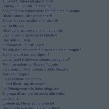
​Ti pago?! Allora mi appartieni!​
​Consigli di lettura…e ascolto
​Scegliete chi abbracciare finché siete in tempo
​Ristrutturare...che passione!!!
​E che le vacanze abbiano inizio!!!
​Lenta ripresa
​Quando a raccontarsi è lo psicologo
​E se la vendetta fosse la felicità?
​Due anni di Blog
​Indipendenti a tutti i costi?
​Ma alla fine che cosa è e cosa non è la terapia?
​Siamo sicuri sia mio nipote?
​Lamentarsi è davvero sempre sbagliato?
​Metti un sabato al Museo Piaggio
​Lo sguardo della poesia e della filosofia
Autosabotaggio
​Lo aspettavo da tempo
​Liberi liberi...ma da cosa?
​La Principessa e la fiaba sbagliata
Si prega di entrare un’ansia alla volta!
​La felicità
​Ebbene sì, l’ho preso anche io!
​Davvero la psicologia è superflua?