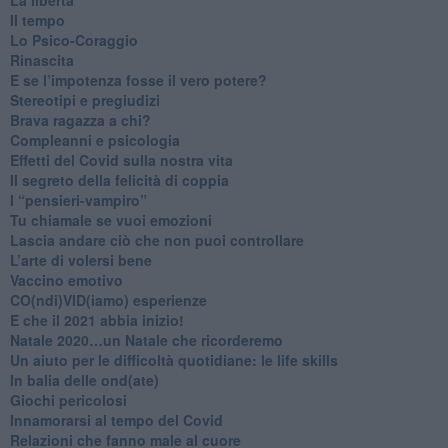
​Il tempo
​Lo Psico-Coraggio
Rinascita
​E se l’impotenza fosse il vero potere?
Stereotipi e pregiudizi
​Brava ragazza a chi?
​Compleanni e psicologia
Effetti del Covid sulla nostra vita
Il segreto della felicità di coppia
​I “pensieri-vampiro”
​Tu chiamale se vuoi emozioni
​Lascia andare ciò che non puoi controllare
L’arte di volersi bene
​Vaccino emotivo
CO(ndi)VID(iamo) esperienze
​E che il 2021 abbia inizio!
​Natale 2020…un Natale che ricorderemo
Un aiuto per le difficoltà quotidiane: le life skills
​In balia delle ond(ate)
Giochi pericolosi
Innamorarsi al tempo del Covid
​Relazioni che fanno male al cuore