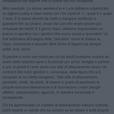
consapevoli del legame che ci unisce ma non intrappola.
Altro esempio. Lo scorso weekend io e Luca abbiamo organizzato
un pigiama party a casa nostra con i tre nipoti di 11, quasi 9 e quasi
7 anni. E ci siamo divertiti da matti a mangiare schifezze e
guardare film sul divano, invasi dai cani che erano ancora più
entusiasti dei bimbi! E il giorno dopo, abbiamo improvvisato un
pranzo in giardino con i genitori che erano venuti a riprenderli. Un
fine settimana all’insegna della “zietudine” come la chiamo io.
Caos, confusione e coccole! Altre forme di legami ma sempre
solidi, anzi, sicuri.
Sì perché ci sono vari motivi per cui da adulti possiamo riuscire ad
avere delle relazioni sane e funzionali con amici, famiglia e partner
e uno di questi è l’aver avuto uno stile di attaccamento sicuro nei
confronti dei nostri genitori o, comunque, della figura che si è
occupata di noi (detta caregiver). Tale stile di attaccamento
permette, infatti, da adulti, di essere in grado di esprimere le
proprie emozioni liberamente e di riconoscere i nostri bisogni
affettivi, relazionandoci, appunto, in maniera funzionale e
consapevole.
Chi ha sperimentato un modello di attaccamento insicuro evitante,
potrà essere un adulto che sa contare su se stesso e sulle proprie