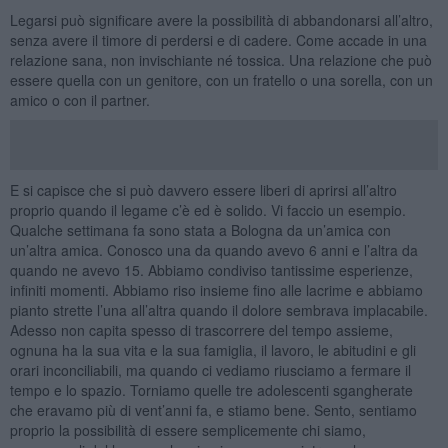
Legarsi può significare avere la possibilità di abbandonarsi all’altro,
senza avere il timore di perdersi e di cadere. Come accade in una
relazione sana, non invischiante né tossica. Una relazione che può
essere quella con un genitore, con un fratello o una sorella, con un
amico o con il partner.
E si capisce che si può davvero essere liberi di aprirsi all’altro
proprio quando il legame c’è ed è solido. Vi faccio un esempio.
Qualche settimana fa sono stata a Bologna da un’amica con
un’altra amica. Conosco una da quando avevo 6 anni e l’altra da
quando ne avevo 15. Abbiamo condiviso tantissime esperienze,
infiniti momenti. Abbiamo riso insieme fino alle lacrime e abbiamo
pianto strette l’una all’altra quando il dolore sembrava implacabile.
Adesso non capita spesso di trascorrere del tempo assieme,
ognuna ha la sua vita e la sua famiglia, il lavoro, le abitudini e gli
orari inconciliabili, ma quando ci vediamo riusciamo a fermare il
tempo e lo spazio. Torniamo quelle tre adolescenti sgangherate
che eravamo più di vent’anni fa, e stiamo bene. Sento, sentiamo
proprio la possibilità di essere semplicemente chi siamo,