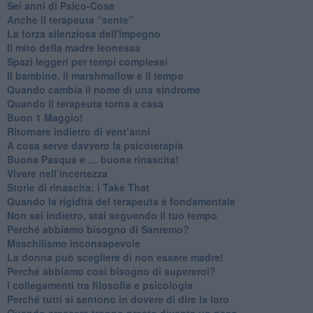
Sei anni di Psico-Cose
​Anche il terapeuta “sente”
​La forza silenziosa dell'impegno
​Il mito della madre leonessa
Spazi leggeri per tempi complessi
Il bambino, il marshmallow e il tempo
​Quando cambia il nome di una sindrome
​Quando il terapeuta torna a casa
​Buon 1 Maggio!
Ritornare indietro di vent’anni
​A cosa serve davvero la psicoterapia
​Buona Pasqua e … buona rinascita!
​Vivere nell’incertezza
​Storie di rinascita: i Take That
​Quando la rigidità del terapeuta è fondamentale
​Non sei indietro, stai seguendo il tuo tempo
​Perché abbiamo bisogno di Sanremo?
​Maschilismo inconsapevole
​La donna può scegliere di non essere madre!
​Perché abbiamo così bisogno di supereroi?
​I collegamenti tra filosofia e psicologia
​Perché tutti si sentono in dovere di dire la loro
​Quando crescere troppo presto diventa un peso