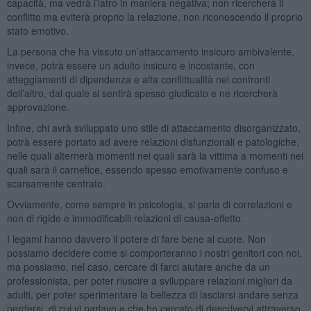
capacità, ma vedrà l’latro in maniera negativa; non ricercherà il
conflitto ma eviterà proprio la relazione, non riconoscendo il proprio
stato emotivo.
La persona che ha vissuto un’attaccamento insicuro ambivalente,
invece, potrà essere un adulto insicuro e incostante, con
atteggiamenti di dipendenza e alta conflittualità nei confronti
dell’altro, dal quale si sentirà spesso giudicato e ne ricercherà
approvazione.
Infine, chi avrà sviluppato uno stile di attaccamento disorganizzato,
potrà essere portato ad avere relazioni disfunzionali e patologiche,
nelle quali alternerà momenti nei quali sarà la vittima a momenti nei
quali sarà il carnefice, essendo spesso emotivamente confuso e
scarsamente centrato.
Ovviamente, come sempre in psicologia, si parla di correlazioni e
non di rigide e immodificabili relazioni di causa-effetto.
I legami hanno davvero il potere di fare bene al cuore. Non
possiamo decidere come si comporteranno i nostri genitori con noi,
ma possiamo, nel caso, cercare di farci aiutare anche da un
professionista, per poter riuscire a sviluppare relazioni migliori da
adulti, per poter sperimentare la bellezza di lasciarsi andare senza
perdersi, di cui vi parlavo e che ho cercato di descrivervi attraverso