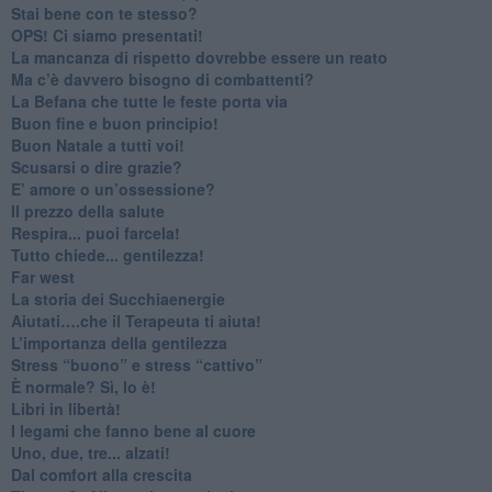
​Stai bene con te stesso?
​OPS! Ci siamo presentati!
​La mancanza di rispetto dovrebbe essere un reato
​Ma c’è davvero bisogno di combattenti?
​La Befana che tutte le feste porta via
Buon fine e buon principio!
​Buon Natale a tutti voi!
​Scusarsi o dire grazie?
​E’ amore o un’ossessione?
​Il prezzo della salute
​Respira... puoi farcela!
​Tutto chiede... gentilezza!
​Far west
​La storia dei Succhiaenergie
​Aiutati….che il Terapeuta ti aiuta!
​L’importanza della gentilezza
​Stress “buono” e stress “cattivo”
​È normale? Sì, lo è!
​Libri in libertà!
​I legami che fanno bene al cuore
Uno, due, tre... alzati!​
​Dal comfort alla crescita