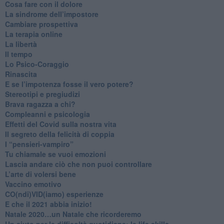
Cosa fare con il dolore
​La sindrome dell’impostore
​Cambiare prospettiva
La terapia online
La libertà
​Il tempo
​Lo Psico-Coraggio
Rinascita
​E se l’impotenza fosse il vero potere?
Stereotipi e pregiudizi
​Brava ragazza a chi?
​Compleanni e psicologia
Effetti del Covid sulla nostra vita
Il segreto della felicità di coppia
​I “pensieri-vampiro”
​Tu chiamale se vuoi emozioni
​Lascia andare ciò che non puoi controllare
L’arte di volersi bene
​Vaccino emotivo
CO(ndi)VID(iamo) esperienze
​E che il 2021 abbia inizio!
​Natale 2020…un Natale che ricorderemo
Un aiuto per le difficoltà quotidiane: le life skills