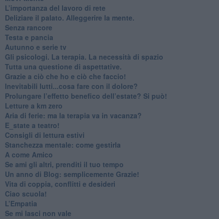
​L’importanza del lavoro di rete
​Deliziare il palato. Alleggerire la mente.
​Senza rancore
​Testa e pancia
​Autunno e serie tv
​Gli psicologi. La terapia. La necessità di spazio
​Tutta una questione di aspettative.
​Grazie a ciò che ho e ciò che faccio!
​Inevitabili lutti...cosa fare con il dolore?
Prolungare l’effetto benefico dell’estate? Si può!
​Letture a km zero
​Aria di ferie: ma la terapia va in vacanza?
​E_state a teatro!
​Consigli di lettura estivi
​Stanchezza mentale: come gestirla
​A come Amico
​Se ami gli altri, prenditi il tuo tempo
​Un anno di Blog: semplicemente Grazie!
​Vita di coppia, conflitti e desideri
​Ciao scuola!
​L’Empatia
​Se mi lasci non vale