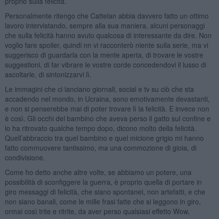
proprio sulla felicità.
Personalmente ritengo che Cattelan abbia davvero fatto un ottimo
lavoro intervistando, sempre alla sua maniera, alcuni personaggi
che sulla felicità hanno avuto qualcosa di interessante da dire. Non
voglio fare spoiler, quindi nn vi racconterò niente sulla serie, ma vi
suggerisco di guardarla con la mente aperta, di trovare le vostre
suggestioni, di far vibrare le vostre corde concedendovi il lusso di
ascoltarle, di sintonizzarvi lì.
Le immagini che ci lanciano giornali, social e tv su ciò che sta
accadendo nel mondo, in Ucraina, sono emotivamente devastanti,
e non si penserebbe mai di poter trovare lì la felicità. E invece non
è così. Gli occhi del bambino che aveva perso il gatto sul confine e
lo ha ritrovato qualche tempo dopo, dicono molto della felicità.
Quell’abbraccio tra quel bambino e quel micione grigio mi hanno
fatto commuovere tantissimo, ma una commozione di gioia, di
condivisione.
Come ho detto anche altre volte, se abbiamo un potere, una
possibilità di sconfiggere la guerra, è proprio quella di portare in
giro messaggi di felicità, che siano spontanei, non artefatti, e che
non siano banali, come le mille frasi fatte che si leggono in giro,
ormai così trite e ritrite, da aver perso qualsiasi effetto Wow,