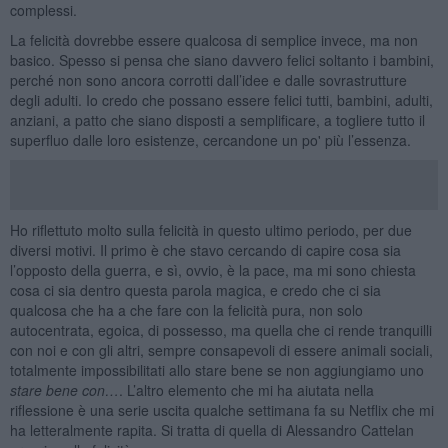
complessi.
La felicità dovrebbe essere qualcosa di semplice invece, ma non
basico. Spesso si pensa che siano davvero felici soltanto i bambini,
perché non sono ancora corrotti dall’idee e dalle sovrastrutture
degli adulti. Io credo che possano essere felici tutti, bambini, adulti,
anziani, a patto che siano disposti a semplificare, a togliere tutto il
superfluo dalle loro esistenze, cercandone un po' più l’essenza.
Ho riflettuto molto sulla felicità in questo ultimo periodo, per due
diversi motivi. Il primo è che stavo cercando di capire cosa sia
l’opposto della guerra, e sì, ovvio, è la pace, ma mi sono chiesta
cosa ci sia dentro questa parola magica, e credo che ci sia
qualcosa che ha a che fare con la felicità pura, non solo
autocentrata, egoica, di possesso, ma quella che ci rende tranquilli
con noi e con gli altri, sempre consapevoli di essere animali sociali,
totalmente impossibilitati allo stare bene se non aggiungiamo uno
stare bene con…
. L’altro elemento che mi ha aiutata nella
riflessione è una serie uscita qualche settimana fa su Netflix che mi
ha letteralmente rapita. Si tratta di quella di Alessandro Cattelan