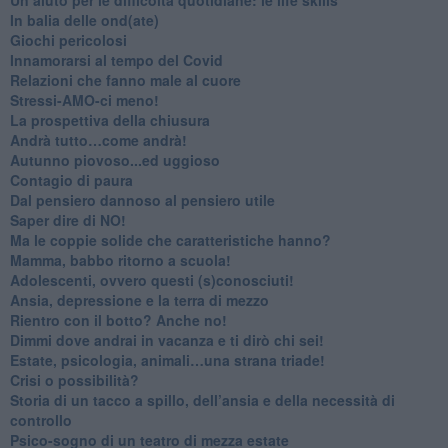
​In balia delle ond(ate)
Giochi pericolosi
Innamorarsi al tempo del Covid
​Relazioni che fanno male al cuore
​Stressi-AMO-ci meno!
​La prospettiva della chiusura
​Andrà tutto…come andrà!
Autunno piovoso...ed uggioso
​Contagio di paura
​Dal pensiero dannoso al pensiero utile
​Saper dire di NO!
​Ma le coppie solide che caratteristiche hanno?
​Mamma, babbo ritorno a scuola!
Adolescenti, ovvero questi (s)conosciuti!
Ansia, depressione e la terra di mezzo
​Rientro con il botto? Anche no!
Dimmi dove andrai in vacanza e ti dirò chi sei!
​Estate, psicologia, animali…una strana triade!
​Crisi o possibilità?
​Storia di un tacco a spillo, dell’ansia e della necessità di
controllo
​Psico-sogno di un teatro di mezza estate