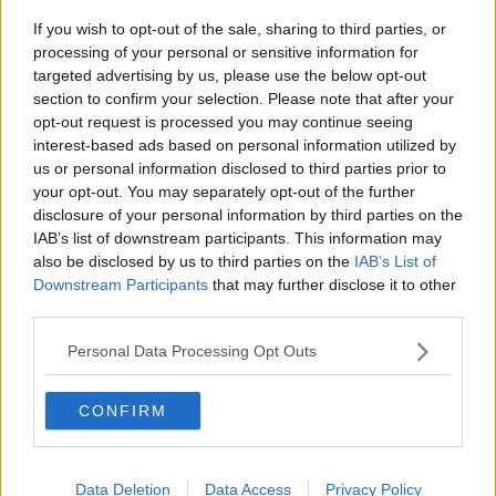
​Buone Vacan(si)e!
​Il lato positivo delle cose
If you wish to opt-out of the sale, sharing to third parties, or
​Storie antiche di tempi moderni
processing of your personal or sensitive information for
​Quello che alle mamme non dicono
targeted advertising by us, please use the below opt-out
Adultescenza
section to confirm your selection. Please note that after your
Homo imbecillis
opt-out request is processed you may continue seeing
​4 anni di Blog
interest-based ads based on personal information utilized by
Quando il silenzio è aggressivo
us or personal information disclosed to third parties prior to
​Il passato, questo conosciuto!
your opt-out. You may separately opt-out of the further
​Clima ballerino e sbalzi d’umore
disclosure of your personal information by third parties on the
La maternità
IAB’s list of downstream participants. This information may
​L’uomo o l’orso?
also be disclosed by us to third parties on the
IAB’s List of
Non hanno un amico a teatro​
Downstream Participants
that may further disclose it to other
​Tutta una questione di rispetto
third parties.
​Cose che ci esauriscono
​Vespa che passione!
Personal Data Processing Opt Outs
​Lasciate ai vostri figli il diritto di piangere
​Parole d’amore regalate al vento
​Essere genitori di un adolescente
CONFIRM
​Saper pazientare
​Giornata del Fiocchetto Lilla
​Venerdì emozionalmente sostenibile
Data Deletion
Data Access
Privacy Policy
Ma ti ascolti?