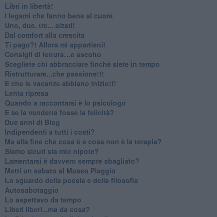
​Libri in libertà!
​I legami che fanno bene al cuore
Uno, due, tre... alzati!​
​Dal comfort alla crescita
​Ti pago?! Allora mi appartieni!​
​Consigli di lettura…e ascolto
​Scegliete chi abbracciare finché siete in tempo
​Ristrutturare...che passione!!!
​E che le vacanze abbiano inizio!!!
​Lenta ripresa
​Quando a raccontarsi è lo psicologo
​E se la vendetta fosse la felicità?
​Due anni di Blog
​Indipendenti a tutti i costi?
​Ma alla fine che cosa è e cosa non è la terapia?
​Siamo sicuri sia mio nipote?
​Lamentarsi è davvero sempre sbagliato?
​Metti un sabato al Museo Piaggio
​Lo sguardo della poesia e della filosofia
Autosabotaggio
​Lo aspettavo da tempo
​Liberi liberi...ma da cosa?