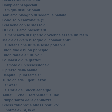
​Compleanni speciali
​Famiglie disfunzionali
​Abbiamo bisogno di sederci e parlare
Sono solo canzonette (?)
​Stai bene con te stesso?
​OPS! Ci siamo presentati!
​La mancanza di rispetto dovrebbe essere un reato
​Ma c’è davvero bisogno di combattenti?
​La Befana che tutte le feste porta via
Buon fine e buon principio!
​Buon Natale a tutti voi!
​Scusarsi o dire grazie?
​E’ amore o un’ossessione?
​Il prezzo della salute
​Respira... puoi farcela!
​Tutto chiede... gentilezza!
​Far west
​La storia dei Succhiaenergie
​Aiutati….che il Terapeuta ti aiuta!
​L’importanza della gentilezza
​Stress “buono” e stress “cattivo”
​È normale? Sì, lo è!