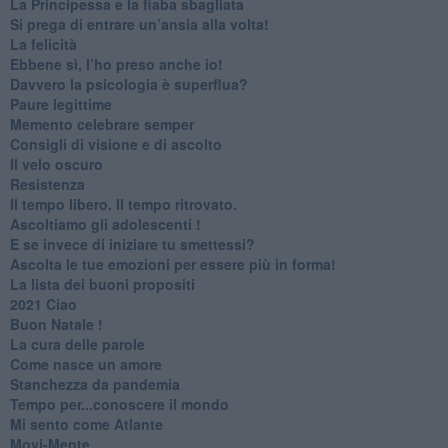
​La Principessa e la fiaba sbagliata
Si prega di entrare un’ansia alla volta!
​La felicità
​Ebbene sì, l’ho preso anche io!
​Davvero la psicologia è superflua?
Paure legittime
​Memento celebrare semper
​Consigli di visione e di ascolto
​Il velo oscuro
Resistenza
​Il tempo libero. Il tempo ritrovato.
Ascoltiamo gli adolescenti !
​E se invece di iniziare tu smettessi?
​Ascolta le tue emozioni per essere più in forma!
​La lista dei buoni propositi
2021 Ciao
Buon Natale !
​La cura delle parole
​Come nasce un amore
Stanchezza da pandemia
​Tempo per...conoscere il mondo
​Mi sento come Atlante
​Movi-Mente