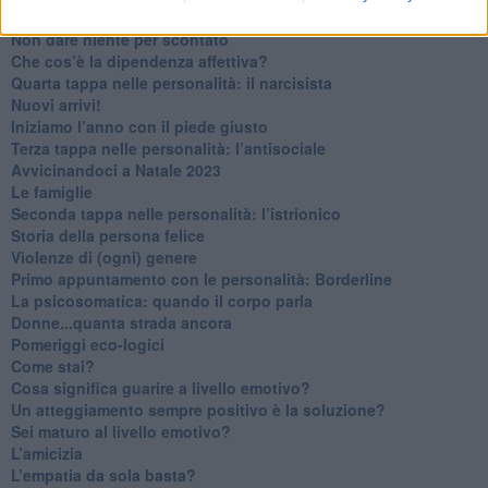
Contornati di persone che…
Non dare niente per scontato
Che cos’è la dipendenza affettiva?
Quarta tappa nelle personalità: il narcisista
​Nuovi arrivi!
​Iniziamo l’anno con il piede giusto
​Terza tappa nelle personalità: l’antisociale
​Avvicinandoci a Natale 2023
Le famiglie
Seconda tappa nelle personalità: l’istrionico
​Storia della persona felice
Violenze di (ogni) genere
​Primo appuntamento con le personalità: Borderline
La psicosomatica: quando il corpo parla
Donne...quanta strada ancora
​Pomeriggi eco-logici
​Come stai?
Cosa significa guarire a livello emotivo?
​Un atteggiamento sempre positivo è la soluzione?
​Sei maturo al livello emotivo?
​L’amicizia
​L’empatia da sola basta?