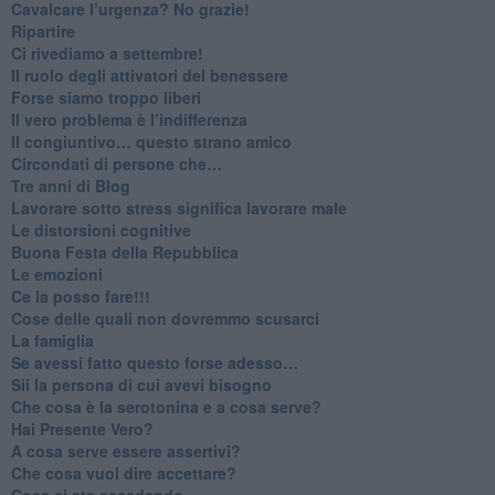
​Cavalcare l’urgenza? No grazie!
Ripartire
​Ci rivediamo a settembre!
​Il ruolo degli attivatori del benessere
​Forse siamo troppo liberi
​Il vero problema è l’indifferenza
​Il congiuntivo… questo strano amico
​Circondati di persone che…
​Tre anni di Blog
​Lavorare sotto stress significa lavorare male
​Le distorsioni cognitive
​Buona Festa della Repubblica
Le emozioni
​Ce la posso fare!!!
​Cose delle quali non dovremmo scusarci
​La famiglia
​Se avessi fatto questo forse adesso…
​Sii la persona di cui avevi bisogno
Che cosa è la serotonina e a cosa serve?
​Hai Presente Vero?
A cosa serve essere assertivi?
​Che cosa vuol dire accettare?
​Cosa ci sta accadendo