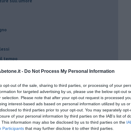
ture sull’umore
egno
lessi
 il tempo
na sindrome
etone.it -
Do Not Process My Personal Information
casa
to opt-out of the sale, sharing to third parties, or processing of your per
formation for targeted advertising by us, please use the below opt-out s
i
r selection. Please note that after your opt-out request is processed y
eing interest-based ads based on personal information utilized by us or
oterapia
disclosed to third parties prior to your opt-out. You may separately opt-
scita!
losure of your personal information by third parties on the IAB’s list of
. This information may also be disclosed by us to third parties on the
IA
Participants
that may further disclose it to other third parties.