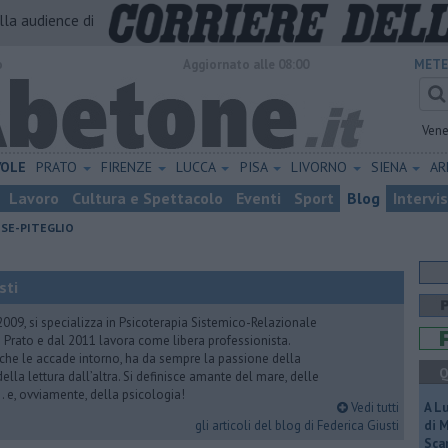
alla audience di
o
Aggiornato alle 08:00
METE
Vene
VOLE
PRATO
FIRENZE
LUCCA
PISA
LIVORNO
SIENA
A
Lavoro
Cultura e Spettacolo
Eventi
Sport
Blog
Intervi
ESE-PITEGLIO
sti
2009, si specializza in Psicoterapia Sistemico-Relazionale
 Prato e dal 2011 lavora come libera professionista.
 che le accade intorno, ha da sempre la passione della
Q
ella lettura dall’altra. Si definisce amante del mare, delle
 e, ovviamente, della psicologia!
Vedi tutti
A L
gli articoli del blog di Federica Giusti
di 
Scar