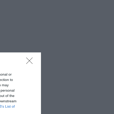
sonal or
ection to
ou may
 personal
out of the
 downstream
B’s List of