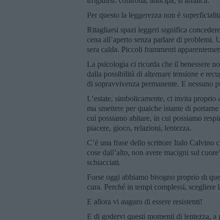
irrigidirsi: controlla, anticipa, si affatica.
Per questo la leggerezza non è superficialit
Ritagliarsi spazi leggeri significa concede
cena all’aperto senza parlare di problemi. 
sera calda. Piccoli frammenti apparentement
La psicologia ci ricorda che il benessere no
dalla possibilità di alternare tensione e re
di sopravvivenza permanente. E nessuno pu
L’estate, simbolicamente, ci invita proprio
ma smettere per qualche istante di portarne 
cui possiamo abitare, in cui possiamo respir
piacere, gioco, relazioni, lentezza.
C’è una frase dello scrittore Italo Calvino 
cose dall’alto, non avere macigni sul cuore
schiacciati.
Forse oggi abbiamo bisogno proprio di que
cura. Perché in tempi complessi, scegliere 
E allora vi auguro di essere resistenti!
E di godervi questi momenti di lentezza, a 