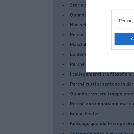
​Storie di rinascita: i Take Tha
​Quando la rigidità del tera
Persona
​Non sei indietro, stai seguen
​Perché abbiamo bisogno di 
​Maschilismo inconsapevole
​La donna può scegliere di n
​Perché abbiamo così bisogno 
​I collegamenti tra filosofia e
​Perché tutti si sentono in dov
​Quando crescere troppo pres
​Perché non impariamo mai dag
​Buone Feste!
​Kintsugi: quando le crepe di
Ansia e depressione: conosce