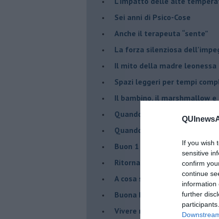
​L'impatto delle alte tempera
Sei anni di Psico-Cose
​Anche il terapeuta “sente”
​La forza silenziosa dell'imp
​Il mito della madre leonessa
Spazi leggeri per tempi comp
Il bambino, il marshmallow e
​Quando cambia il nome di u
QUInewsAb
​Quando il terapeuta torna a 
If you wish 
​Buon 1 Maggio!
sensitive in
Ritornare indietro di vent’ann
confirm you
continue se
​A cosa serve davvero la psic
information 
​Buona Pasqua e … buona rina
further disc
participants
​Vivere nell’incertezza
Downstream 