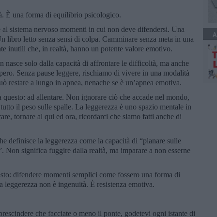
à. È una forma di equilibrio psicologico.
re al sistema nervoso momenti in cui non deve difendersi. Una
A
Un libro letto senza sensi di colpa. Camminare senza meta in una
e inutili che, in realtà, hanno un potente valore emotivo.
n nasce solo dalla capacità di affrontare le difficoltà, ma anche
cupero. Senza pause leggere, rischiamo di vivere in una modalità
ò restare a lungo in apnea, nenache se è un’apnea emotiva.
 a questo: ad allentare. Non ignorare ciò che accade nel mondo,
tutto il peso sulle spalle. La leggerezza è uno spazio mentale in
are, tornare al qui ed ora, ricordarci che siamo fatti anche di
che definisce la leggerezza come la capacità di “planare sulle
”. Non significa fuggire dalla realtà, ma imparare a non esserne
sto: difendere momenti semplici come fossero una forma di
la leggerezza non è ingenuità. È resistenza emotiva.
prescindere che facciate o meno il ponte, godetevi ogni istante di