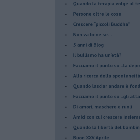
​Quando la terapia volge al t
​Persone oltre le cose
​Crescere “piccoli Buddha”
Non va bene se…
​5 anni di Blog
​Il bullismo ha un’età?
Facciamo il punto su...la dep
​Alla ricerca della spontaneit
​Quando lasciar andare è fo
Facciamo il punto su...gli atta
Di amori, maschere e ruoli
​Amici con cui crescere insiem
​Quando la libertà del bambino
Buon XXV Aprile