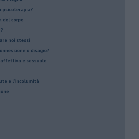
 psicoterapia?
a del corpo
e?
vare noi stessi
 connessione o disagio?
 affettiva e sessuale
ute e l’incolumità
ione