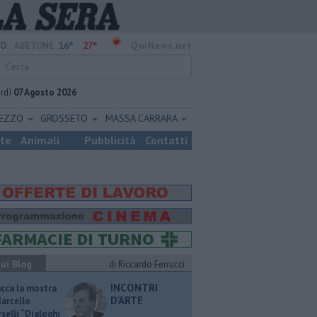
16°
27°
O:
ABETONE
QuiNews.net
rdì
07 Agosto 2026
REZZO
GROSSETO
MASSA CARRARA
ste
Animali
Pubblicità
Contatti
ui Blog
di Riccardo Ferrucci
INCONTRI
ucca la mostra
D'ARTE
Marcello
selli “Dialoghi