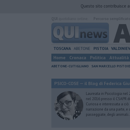
Questo sito contribuisce 
QUI
quotidiano online.
Percorso semplificat
TOSCANA
ABETONE
PISTOIA
VALDINIE
Home
Cronaca
Politica
Attualità
ABETONE-CUTIGLIANO
SAN MARCELLO PISTOI
PSICO-COSE — il Blog di Federica Giu
Laureata in Psicologia nel 
nel 2016 presso il CSAPR di
Curiosa e interessata a ciò
narrazione da una parte, e d
passeggiate, degli animali…