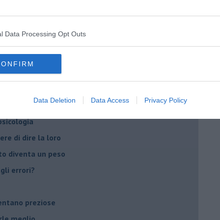
t
peuta è fondamentale
l Data Processing Opt Outs
do il tuo tempo
Sanremo?
CONFIRM
on essere madre!
Data Deletion
Data Access
Privacy Policy
di supereroi?
 psicologia
ere di dire la loro
to diventa un peso
li errori?
ventano preziose
rle meglio