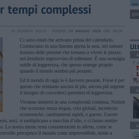
er tempi complessi
con 
QUI
DI FEDERICA GIUSTI - VENERDÌ
29 MAGGIO 2026
ORE 08:00
Ci sono estati che arrivano prima del calendario.
Ult
Cominciano in una finestra aperta la sera, nel rumore
lontano delle persone che tornano a vivere le piazze,
A
nel desiderio improvviso di rallentare. È una nostalgia
sottile di leggerezza, che spesso emerge proprio
quando il mondo sembra più pesante.
Ed il mondo di oggi lo è davvero pesante. Forse è per
questo che sentiamo ancora di più, ancora più urgente
A
il bisogno di concederci parentesi di leggerezza.
Viviamo immersi in una complessità continua. Notizie
che scorrono senza tregua, crisi globali, incertezze
economiche, cambiamenti rapidi, e guerre. Guerre
si, anzi, si moltiplicano a macchia d’olio, e ci fanno sentire
A
o. La nostra mente resta costantemente in allerta, come se
 cervello percepisce il mondo come imprevedibile, tende a