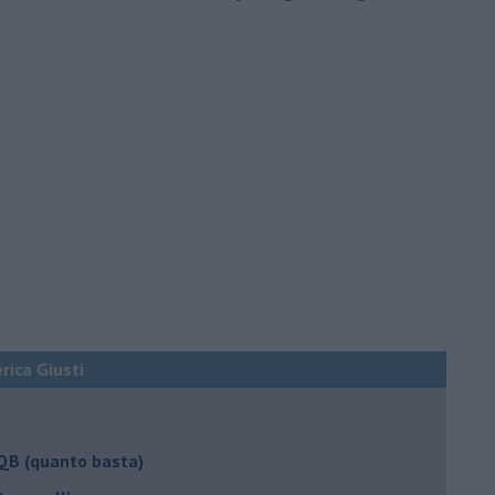
erica Giusti
 QB (quanto basta)