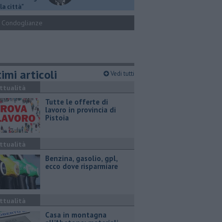
la città"
Condoglianze
imi articoli
Vedi tutti
ttualità
​Tutte le offerte di
lavoro in provincia di
Pistoia
ttualità
​Benzina, gasolio, gpl,
ecco dove risparmiare
ttualità
Casa in montagna