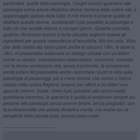
particolare: quella della psicologia. I luoghi comuni guardano alla
psicologia come aduna disciplina strana, lontana dalla nostra vita, e
appannaggio spesso della follia. Il mio intento è proprio quello di
ribaltare questa visione, avvicinando il più possibile la psicologia a
tutto ciò che accade intorno a noi ogni giorno. Qualche curiosità,
qualche riferimento teorico e tanta attualità vogliono essere gli
ingredienti per questa mescolanza di tematiche. Ma non solo. Visto
che della nostra vita fanno parte anche le canzoni, i film, le serie tv,
i libri, mi piacerebbe instaurare un dialogo virtuale con voi lettori
anche su questo, scambiandoci osservazioni, commenti, curiosità,
con la ferma convinzione che, senza il confronto, la conoscenza
perde potere.Mi piacerebbe anche raccontare i punti di vista sulla
psicologia di personaggi, più o meno famosi, che vivono o hanno
vissuto nella nostra Regione, proprio per offrire a voi lettori uno
sguardo interno, locale, vicino il più possibile alla nostra realtà
quotidiana.Insomma, la speranza è quella di avvicinare sempre più
persone alla psicologia senza averne timore, senza pregiudizi, con
la professionalità che questa disciplina merita, ma anche con la
semplicità delle piccole cose, piccole psico-cose!
_____________________