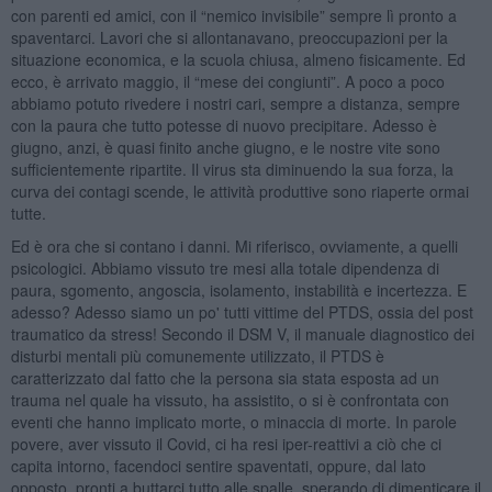
con parenti ed amici, con il “nemico invisibile” sempre lì pronto a
spaventarci. Lavori che si allontanavano, preoccupazioni per la
situazione economica, e la scuola chiusa, almeno fisicamente. Ed
ecco, è arrivato maggio, il “mese dei congiunti”. A poco a poco
abbiamo potuto rivedere i nostri cari, sempre a distanza, sempre
con la paura che tutto potesse di nuovo precipitare. Adesso è
giugno, anzi, è quasi finito anche giugno, e le nostre vite sono
sufficientemente ripartite. Il virus sta diminuendo la sua forza, la
curva dei contagi scende, le attività produttive sono riaperte ormai
tutte.
Ed è ora che si contano i danni. Mi riferisco, ovviamente, a quelli
psicologici. Abbiamo vissuto tre mesi alla totale dipendenza di
paura, sgomento, angoscia, isolamento, instabilità e incertezza. E
adesso? Adesso siamo un po' tutti vittime del PTDS, ossia del post
traumatico da stress! Secondo il DSM V, il manuale diagnostico dei
disturbi mentali più comunemente utilizzato, il PTDS è
caratterizzato dal fatto che la persona sia stata esposta ad un
trauma nel quale ha vissuto, ha assistito, o si è confrontata con
eventi che hanno implicato morte, o minaccia di morte. In parole
povere, aver vissuto il Covid, ci ha resi iper-reattivi a ciò che ci
capita intorno, facendoci sentire spaventati, oppure, dal lato
opposto, pronti a buttarci tutto alle spalle, sperando di dimenticare il