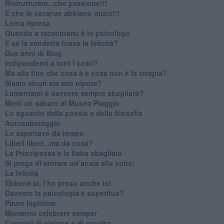
​Ristrutturare...che passione!!!
​E che le vacanze abbiano inizio!!!
​Lenta ripresa
​Quando a raccontarsi è lo psicologo
​E se la vendetta fosse la felicità?
​Due anni di Blog
​Indipendenti a tutti i costi?
​Ma alla fine che cosa è e cosa non è la terapia?
​Siamo sicuri sia mio nipote?
​Lamentarsi è davvero sempre sbagliato?
​Metti un sabato al Museo Piaggio
​Lo sguardo della poesia e della filosofia
Autosabotaggio
​Lo aspettavo da tempo
​Liberi liberi...ma da cosa?
​La Principessa e la fiaba sbagliata
Si prega di entrare un’ansia alla volta!
​La felicità
​Ebbene sì, l’ho preso anche io!
​Davvero la psicologia è superflua?
Paure legittime
​Memento celebrare semper
​Consigli di visione e di ascolto