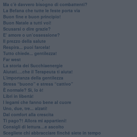
​Ma c’è davvero bisogno di combattenti?
​La Befana che tutte le feste porta via
Buon fine e buon principio!
​Buon Natale a tutti voi!
​Scusarsi o dire grazie?
​E’ amore o un’ossessione?
​Il prezzo della salute
​Respira... puoi farcela!
​Tutto chiede... gentilezza!
​Far west
​La storia dei Succhiaenergie
​Aiutati….che il Terapeuta ti aiuta!
​L’importanza della gentilezza
​Stress “buono” e stress “cattivo”
​È normale? Sì, lo è!
​Libri in libertà!
​I legami che fanno bene al cuore
Uno, due, tre... alzati!​
​Dal comfort alla crescita
​Ti pago?! Allora mi appartieni!​
​Consigli di lettura…e ascolto
​Scegliete chi abbracciare finché siete in tempo