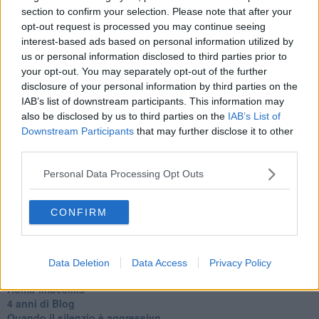
​Cazzullo e nostre radici
section to confirm your selection. Please note that after your
​Come un elefante in soggiorno
opt-out request is processed you may continue seeing
​Abbiamo perso tutti
interest-based ads based on personal information utilized by
E se le cose non vanno come vorresti?
us or personal information disclosed to third parties prior to
​Chi sono i genitori elicottero
your opt-out. You may separately opt-out of the further
Come è davvero la terapia
disclosure of your personal information by third parties on the
Quando il diritto alla disconnessione non viene accolto
IAB’s list of downstream participants. This information may
​L’importanza della comunicazione in famiglia
also be disclosed by us to third parties on the
IAB’s List of
​Il diritto ad essere disconnessi
Downstream Participants
that may further disclose it to other
​Il pensiero dicotomico e la salute mentale
​Consigli di lettura per genitori e non solo
third parties.
​La Clownterapia
​Differenze tra persone frustrate e non
Personal Data Processing Opt Outs
L’invisibile fatica mentale
Vacanze a km zero
CONFIRM
​Buone Vacan(si)e!
​Il lato positivo delle cose
​Storie antiche di tempi moderni
​Quello che alle mamme non dicono
Data Deletion
Data Access
Privacy Policy
Adultescenza
Homo imbecillis
​4 anni di Blog
Quando il silenzio è aggressivo