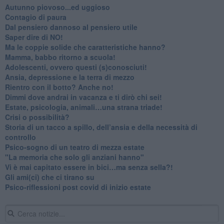
Autunno piovoso...ed uggioso
​Contagio di paura
​Dal pensiero dannoso al pensiero utile
​Saper dire di NO!
​Ma le coppie solide che caratteristiche hanno?
​Mamma, babbo ritorno a scuola!
Adolescenti, ovvero questi (s)conosciuti!
Ansia, depressione e la terra di mezzo
​Rientro con il botto? Anche no!
Dimmi dove andrai in vacanza e ti dirò chi sei!
​Estate, psicologia, animali…una strana triade!
​Crisi o possibilità?
​Storia di un tacco a spillo, dell’ansia e della necessità di
controllo
​Psico-sogno di un teatro di mezza estate
"La memoria che solo gli anziani hanno"
​Vi è mai capitato essere in bici…ma senza sella?!
​Gli ami(ci) che ci tirano su
Psico-riflessioni post covid di inizio estate