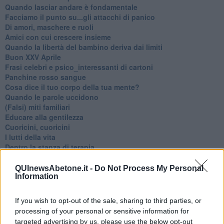
​Quando lasciar andare è fondamentale
Facciamo il punto su...gli attacchi di panico
Di amori, maschere e ruoli
​Amici con cui crescere insieme
​Quando la libertà del bambino deriva dai limiti
Buon XXV Aprile
​Frasi celebri e psico_interessanti di cartoni
​Panchine rosso sangue
​Cosa dice il tuo corpo della tua mente?
​Quando le parole uccidono
​(Falsi) miti familiari
​Educare alla gentilezza
​Cuoricini, cuoricini
I lutti della vita
​Dentro la stanza di terapia
​Il bello della condivisione
Le cose belle
QUInewsAbetone.it -
Do Not Process My Personal
Information
​Gli stili di attaccamento
No, non puoi controllarlo!!!
​L’importanza dell’assenza della madre
If you wish to opt-out of the sale, sharing to third parties, or
​Prendiamoci un pò meno sul serio
processing of your personal or sensitive information for
​L’anno che verrà
targeted advertising by us, please use the below opt-out