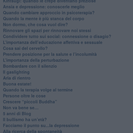
​Kintsugi: quando le crepe diventano preziose
Ansia e depressione: conoscerle meglio
Quando cambiare approccio in psicoterapia?
​Quando la mente è più stanca del corpo
Non dormo, che cosa vuol dire?
​Rinnovare gli spazi per rinnovare noi stessi
​Condividere tutto sui social: connessione o disagio?
​L’importanza dell’educazione affettiva e sessuale
​Cosa sai del cervello?
Prendere posizione per la salute e l’incolumità
L’importanza della perturbazione
​Bombardare con il silenzio
Il gaslighting
Aria di rientro
Buona estate!
​Quando la terapia volge al termine
​Persone oltre le cose
​Crescere “piccoli Buddha”
Non va bene se…
​5 anni di Blog
​Il bullismo ha un’età?
Facciamo il punto su...la depressione
​Alla ricerca della spontaneità