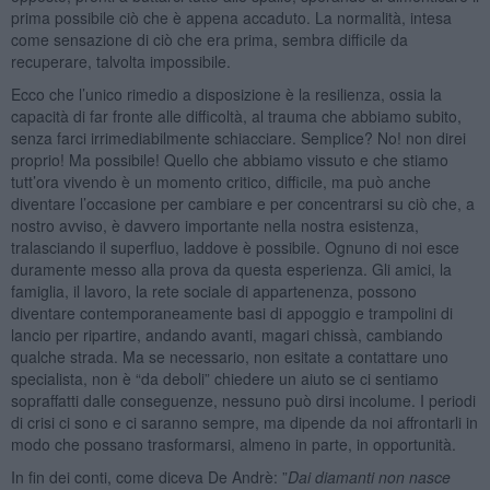
prima possibile ciò che è appena accaduto. La normalità, intesa
come sensazione di ciò che era prima, sembra difficile da
recuperare, talvolta impossibile.
Ecco che l’unico rimedio a disposizione è la resilienza, ossia la
capacità di far fronte alle difficoltà, al trauma che abbiamo subito,
senza farci irrimediabilmente schiacciare. Semplice? No! non direi
proprio! Ma possibile! Quello che abbiamo vissuto e che stiamo
tutt’ora vivendo è un momento critico, difficile, ma può anche
diventare l’occasione per cambiare e per concentrarsi su ciò che, a
nostro avviso, è davvero importante nella nostra esistenza,
tralasciando il superfluo, laddove è possibile. Ognuno di noi esce
duramente messo alla prova da questa esperienza. Gli amici, la
famiglia, il lavoro, la rete sociale di appartenenza, possono
diventare contemporaneamente basi di appoggio e trampolini di
lancio per ripartire, andando avanti, magari chissà, cambiando
qualche strada. Ma se necessario, non esitate a contattare uno
specialista, non è “da deboli” chiedere un aiuto se ci sentiamo
sopraffatti dalle conseguenze, nessuno può dirsi incolume. I periodi
di crisi ci sono e ci saranno sempre, ma dipende da noi affrontarli in
modo che possano trasformarsi, almeno in parte, in opportunità.
In fin dei conti, come diceva De Andrè: ”
Dai diamanti non nasce