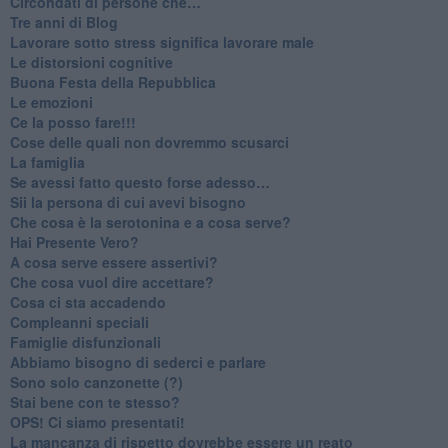
​Circondati di persone che…
​Tre anni di Blog
​Lavorare sotto stress significa lavorare male
​Le distorsioni cognitive
​Buona Festa della Repubblica
Le emozioni
​Ce la posso fare!!!
​Cose delle quali non dovremmo scusarci
​La famiglia
​Se avessi fatto questo forse adesso…
​Sii la persona di cui avevi bisogno
Che cosa è la serotonina e a cosa serve?
​Hai Presente Vero?
A cosa serve essere assertivi?
​Che cosa vuol dire accettare?
​Cosa ci sta accadendo
​Compleanni speciali
​Famiglie disfunzionali
​Abbiamo bisogno di sederci e parlare
Sono solo canzonette (?)
​Stai bene con te stesso?
​OPS! Ci siamo presentati!
​La mancanza di rispetto dovrebbe essere un reato