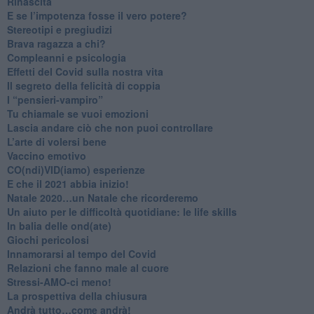
Rinascita
​E se l’impotenza fosse il vero potere?
Stereotipi e pregiudizi
​Brava ragazza a chi?
​Compleanni e psicologia
Effetti del Covid sulla nostra vita
Il segreto della felicità di coppia
​I “pensieri-vampiro”
​Tu chiamale se vuoi emozioni
​Lascia andare ciò che non puoi controllare
L’arte di volersi bene
​Vaccino emotivo
CO(ndi)VID(iamo) esperienze
​E che il 2021 abbia inizio!
​Natale 2020…un Natale che ricorderemo
Un aiuto per le difficoltà quotidiane: le life skills
​In balia delle ond(ate)
Giochi pericolosi
Innamorarsi al tempo del Covid
​Relazioni che fanno male al cuore
​Stressi-AMO-ci meno!
​La prospettiva della chiusura
​Andrà tutto…come andrà!