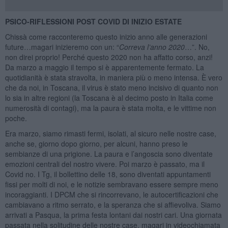
PSICO-RIFLESSIONI POST COVID DI INIZIO ESTATE
Chissà come racconteremo questo inizio anno alle generazioni
future…magari inizieremo con un: “
Correva l’anno 2020
…”. No,
non direi proprio! Perché questo 2020 non ha affatto corso, anzi!
Da marzo a maggio il tempo si è apparentemente fermato. La
quotidianità è stata stravolta, in maniera più o meno intensa. È vero
che da noi, in Toscana, il virus è stato meno incisivo di quanto non
lo sia in altre regioni (la Toscana è al decimo posto in Italia come
numerosità di contagi), ma la paura è stata molta, e le vittime non
poche.
Era marzo, siamo rimasti fermi, isolati, al sicuro nelle nostre case,
anche se, giorno dopo giorno, per alcuni, hanno preso le
sembianze di una prigione. La paura e l’angoscia sono diventate
emozioni centrali del nostro vivere. Poi marzo è passato, ma il
Covid no. I Tg, il bollettino delle 18, sono diventati appuntamenti
fissi per molti di noi, e le notizie sembravano essere sempre meno
incoraggianti. I DPCM che si rincorrevano, le autocertificazioni che
cambiavano a ritmo serrato, e la speranza che si affievoliva. Siamo
arrivati a Pasqua, la prima festa lontani dai nostri cari. Una giornata
passata nella solitudine delle nostre case, magari in videochiamata