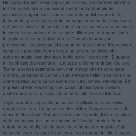
Nel corso di questi mesi, dopo quell’articolo, io e Carmen abbiamo
iniziato a sentirci e a conoscerci anche fuori dall’ambiente
scolastico, luogo in cui ci siamo incontrate qualche anno fa. E,
lentamente, parola dopo parola, sorseggiando una deliziosa tisana
dal “nostro”
Vivo!
, abbiamo iniziato a capire che avevamo una cosa
in comune che andava oltre le nostre differenze: entrambe siamo
letteralmente stregate dalle parole. Comuni deformazioni
professionali, io psicologa lei insegnante, ma c’è altro. Il suo essere
scrittrice e poetessa hanno creato un terreno condiviso che
abbiamo subito visto diventare fertile sotto i nostri occhi. E quando
mi ha chiesto di presentare il suo testo al Comune di San Giuliano
Terme la scorsa settimana, beh, non vi nego che ne sono stata
onorata. Le parole di Carmen, quelle tessute nelle trame della sua
opera poetica, sono parole scelte con cura, amore, attenzione. Ed
è questo che le rende magiche, capaci di descrivere la realtà,
anche quella dura, difficile, con un tatto infinito verso il lettore.
Voglio prendere in prestito un concetto bellissimo, a mio avviso,
riportato da Laura Campanello nel suoi libro
Leggerezza
, ossia il
concetto di contagio. Ebbene, credo che le parole di Carmen siano
state contagiose per me, nel senso positivo del termine. Sono
entrate in punta di piedi dentro di me e hanno germogliato. Ogni
volta che leggo e rileggo il suo testo, trovo sempre infinite e nuove