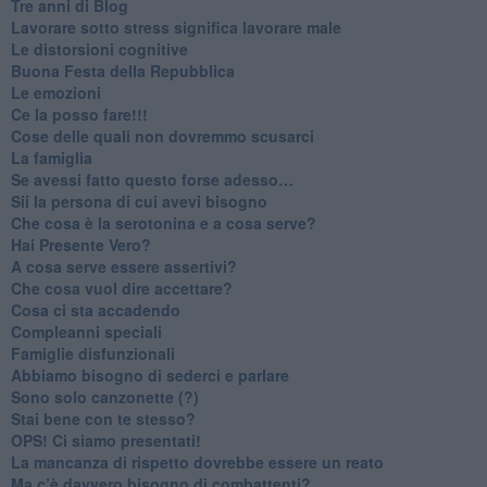
​Tre anni di Blog
​Lavorare sotto stress significa lavorare male
​Le distorsioni cognitive
​Buona Festa della Repubblica
Le emozioni
​Ce la posso fare!!!
​Cose delle quali non dovremmo scusarci
​La famiglia
​Se avessi fatto questo forse adesso…
​Sii la persona di cui avevi bisogno
Che cosa è la serotonina e a cosa serve?
​Hai Presente Vero?
A cosa serve essere assertivi?
​Che cosa vuol dire accettare?
​Cosa ci sta accadendo
​Compleanni speciali
​Famiglie disfunzionali
​Abbiamo bisogno di sederci e parlare
Sono solo canzonette (?)
​Stai bene con te stesso?
​OPS! Ci siamo presentati!
​La mancanza di rispetto dovrebbe essere un reato
​Ma c’è davvero bisogno di combattenti?