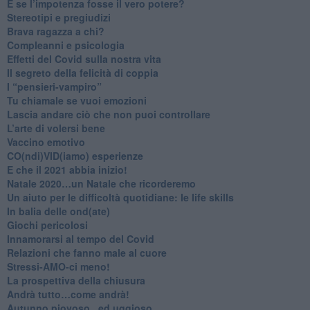
​E se l’impotenza fosse il vero potere?
Stereotipi e pregiudizi
​Brava ragazza a chi?
​Compleanni e psicologia
Effetti del Covid sulla nostra vita
Il segreto della felicità di coppia
​I “pensieri-vampiro”
​Tu chiamale se vuoi emozioni
​Lascia andare ciò che non puoi controllare
L’arte di volersi bene
​Vaccino emotivo
CO(ndi)VID(iamo) esperienze
​E che il 2021 abbia inizio!
​Natale 2020…un Natale che ricorderemo
Un aiuto per le difficoltà quotidiane: le life skills
​In balia delle ond(ate)
Giochi pericolosi
Innamorarsi al tempo del Covid
​Relazioni che fanno male al cuore
​Stressi-AMO-ci meno!
​La prospettiva della chiusura
​Andrà tutto…come andrà!
Autunno piovoso...ed uggioso