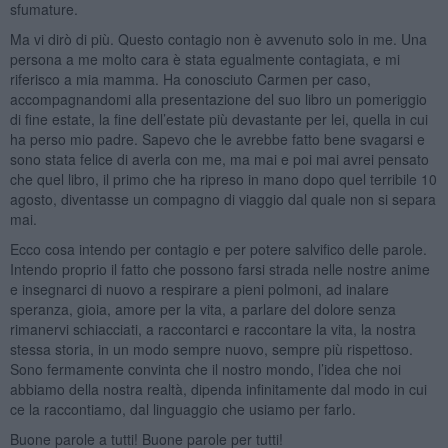
sfumature.
Ma vi dirò di più. Questo contagio non è avvenuto solo in me. Una
persona a me molto cara è stata egualmente contagiata, e mi
riferisco a mia mamma. Ha conosciuto Carmen per caso,
accompagnandomi alla presentazione del suo libro un pomeriggio
di fine estate, la fine dell’estate più devastante per lei, quella in cui
ha perso mio padre. Sapevo che le avrebbe fatto bene svagarsi e
sono stata felice di averla con me, ma mai e poi mai avrei pensato
che quel libro, il primo che ha ripreso in mano dopo quel terribile 10
agosto, diventasse un compagno di viaggio dal quale non si separa
mai.
Ecco cosa intendo per contagio e per potere salvifico delle parole.
Intendo proprio il fatto che possono farsi strada nelle nostre anime
e insegnarci di nuovo a respirare a pieni polmoni, ad inalare
speranza, gioia, amore per la vita, a parlare del dolore senza
rimanervi schiacciati, a raccontarci e raccontare la vita, la nostra
stessa storia, in un modo sempre nuovo, sempre più rispettoso.
Sono fermamente convinta che il nostro mondo, l’idea che noi
abbiamo della nostra realtà, dipenda infinitamente dal modo in cui
ce la raccontiamo, dal linguaggio che usiamo per farlo.
Buone parole a tutti! Buone parole per tutti!