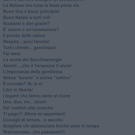
​La Befana che tutte le feste porta via
Buon fine e buon principio!
​Buon Natale a tutti voi!
​Scusarsi o dire grazie?
​E’ amore o un’ossessione?
​Il prezzo della salute
​Respira... puoi farcela!
​Tutto chiede... gentilezza!
​Far west
​La storia dei Succhiaenergie
​Aiutati….che il Terapeuta ti aiuta!
​L’importanza della gentilezza
​Stress “buono” e stress “cattivo”
​È normale? Sì, lo è!
​Libri in libertà!
​I legami che fanno bene al cuore
Uno, due, tre... alzati!​
​Dal comfort alla crescita
​Ti pago?! Allora mi appartieni!​
​Consigli di lettura…e ascolto
​Scegliete chi abbracciare finché siete in tempo
​Ristrutturare...che passione!!!