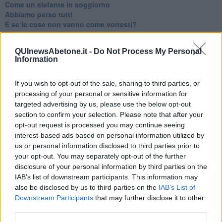
​Come un elefante in soggiorno
​Abbiamo perso tutti
E se le cose non vanno come vorresti?
​Chi sono i genitori elicottero
Come è davvero la terapia
QUInewsAbetone.it -
Do Not Process My Personal
Quando il diritto alla disconnessione non viene accolto
Information
​L’importanza della comunicazione in famiglia
​Il diritto ad essere disconnessi
​Il pensiero dicotomico e la salute mentale
If you wish to opt-out of the sale, sharing to third parties, or
​Consigli di lettura per genitori e non solo
processing of your personal or sensitive information for
​La Clownterapia
targeted advertising by us, please use the below opt-out
​Differenze tra persone frustrate e non
section to confirm your selection. Please note that after your
L’invisibile fatica mentale
opt-out request is processed you may continue seeing
Vacanze a km zero
interest-based ads based on personal information utilized by
​Buone Vacan(si)e!
us or personal information disclosed to third parties prior to
​Il lato positivo delle cose
your opt-out. You may separately opt-out of the further
​Storie antiche di tempi moderni
disclosure of your personal information by third parties on the
​Quello che alle mamme non dicono
IAB’s list of downstream participants. This information may
Adultescenza
also be disclosed by us to third parties on the
IAB’s List of
Homo imbecillis
Downstream Participants
that may further disclose it to other
​4 anni di Blog
third parties.
Quando il silenzio è aggressivo