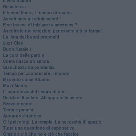
​Il velo oscuro
Resistenza
​Il tempo libero. Il tempo ritrovato.
Ascoltiamo gli adolescenti !
​E se invece di iniziare tu smettessi?
​Ascolta le tue emozioni per essere più in forma!
​La lista dei buoni propositi
2021 Ciao
Buon Natale !
​La cura delle parole
​Come nasce un amore
Stanchezza da pandemia
​Tempo per...conoscere il mondo
​Mi sento come Atlante
​Movi-Mente
​L’importanza del lavoro di rete
​Deliziare il palato. Alleggerire la mente.
​Senza rancore
​Testa e pancia
​Autunno e serie tv
​Gli psicologi. La terapia. La necessità di spazio
​Tutta una questione di aspettative.
​Grazie a ciò che ho e ciò che faccio!