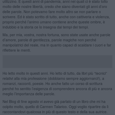
utilizzino. E questi anni di pandemia, anni nei quali ci è stato tolto
molto delle nostre libertà, credo che siano diventati gli anni d’oro
delle parole. Non potevamo fare molto altro se non parlare o
scrivere. Ed è stato scritto di tutto, anche con cattiveria e violenza,
proprio perché l’animo umano contiene anche queste ombre, è
indubbio e la storia ce lo insegna dai tempi dei tempi.
Ma, per mia, vostra, nostra fortuna, sono state usate anche parole
d’amore, parole di gentilezza, parole magiche non perché
manipolatrici del reale, ma in quanto capaci di scaldare i cuori e far
riflettere le menti.
Ho letto molto in questi anni. Ho letto di tutto, da libri più “tecnici”
relativi alla mia professione (dobbiamo sempre aggiornarci!), a
romanzi, racconti, poesie. Ho anche fatto un corso di scrittura
perché ho sentito l’esigenza di comprendere ancora di più e ancora
meglio l’importanza delle parole.
Nel Blog di fine agosto vi avevo già parlato di un libro che mi ha
colpito molto, quello di Carmen Talarico. Oggi voglio ripartire da lì
raccontandovi qualcosa in più di questo testo e della sua autrice.