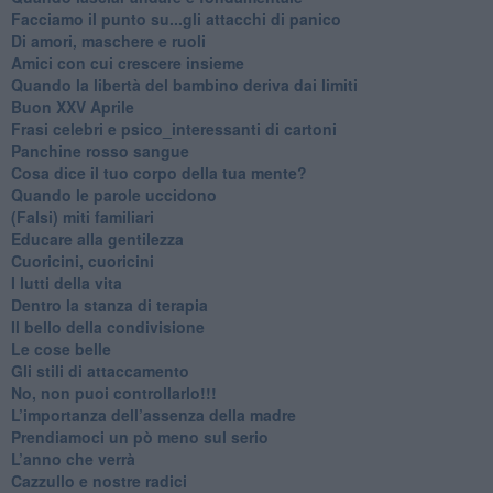
Facciamo il punto su...gli attacchi di panico
Di amori, maschere e ruoli
​Amici con cui crescere insieme
​Quando la libertà del bambino deriva dai limiti
Buon XXV Aprile
​Frasi celebri e psico_interessanti di cartoni
​Panchine rosso sangue
​Cosa dice il tuo corpo della tua mente?
​Quando le parole uccidono
​(Falsi) miti familiari
​Educare alla gentilezza
​Cuoricini, cuoricini
I lutti della vita
​Dentro la stanza di terapia
​Il bello della condivisione
Le cose belle
​Gli stili di attaccamento
No, non puoi controllarlo!!!
​L’importanza dell’assenza della madre
​Prendiamoci un pò meno sul serio
​L’anno che verrà
​Cazzullo e nostre radici