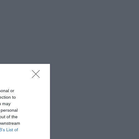
sonal or
ection to
ou may
 personal
out of the
 downstream
B’s List of