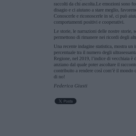
raccolti da chi ascolta.Le emozioni sono fo
disagio e ci aiutano a stare meglio, favore
Conoscerle e riconoscerle in sé, ci può aiuta
comportamenti positivi e cooperativi.
Le storie, le narrazioni delle nostre storie,
permettono di rimanere nei ricordi degli altr
Una recente indagine statistica, mostra un 
percentuale tra il numero degli ultrasessan
Regione, nel 2019, l’indice di vecchiaia è d
anziano dal quale poter ascoltare il raccon
contribuito a rendere così com’è il mondo 
di no!
Federica Giusti