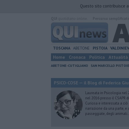
Questo sito contribuisce 
QUI
quotidiano online.
Percorso semplificat
TOSCANA
ABETONE
PISTOIA
VALDINIE
Home
Cronaca
Politica
Attualità
ABETONE-CUTIGLIANO
SAN MARCELLO PISTOI
PSICO-COSE — il Blog di Federica Giu
Laureata in Psicologia nel 
nel 2016 presso il CSAPR di
Curiosa e interessata a ciò
narrazione da una parte, e d
passeggiate, degli animali…