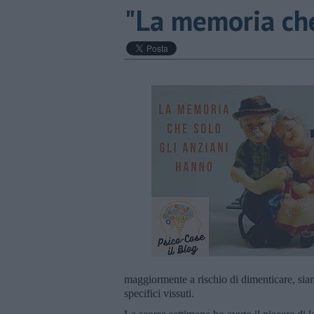
"La memoria che
maggiormente a rischio di dimenticare, sian
specifici vissuti.