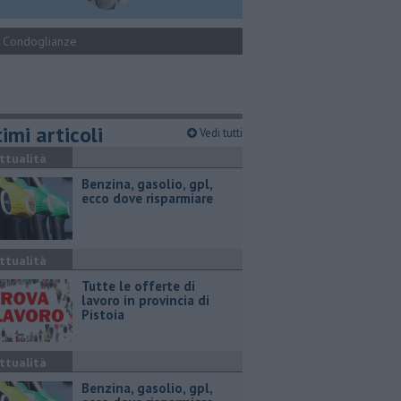
Condoglianze
imi articoli
Vedi tutti
ttualità
​Benzina, gasolio, gpl,
ecco dove risparmiare
ttualità
​Tutte le offerte di
lavoro in provincia di
Pistoia
ttualità
​Benzina, gasolio, gpl,