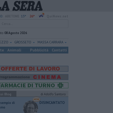
15°
26°
O:
ABETONE
QuiNews.net
ato
08 Agosto 2026
REZZO
GROSSETO
MASSA CARRARA
ste
Animali
Pubblicità
Contatti
ui Blog
di Adolfo Santoro
DISINCANTATO
esempio di
ismo