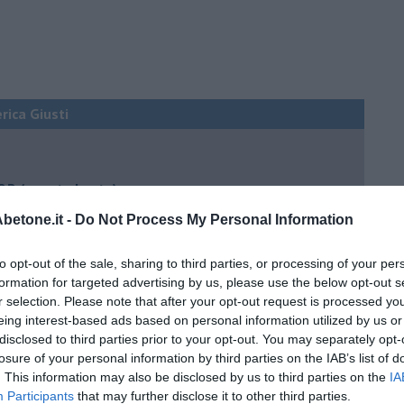
erica Giusti
 QB (quanto basta)
ture sull’umore
etone.it -
Do Not Process My Personal Information
to opt-out of the sale, sharing to third parties, or processing of your per
formation for targeted advertising by us, please use the below opt-out s
r selection. Please note that after your opt-out request is processed y
egno
eing interest-based ads based on personal information utilized by us or
disclosed to third parties prior to your opt-out. You may separately opt-
losure of your personal information by third parties on the IAB’s list of
lessi
. This information may also be disclosed by us to third parties on the
IA
 il tempo
Participants
that may further disclose it to other third parties.