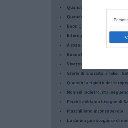
​Quando cambia il nome di u
​Quando il terapeuta torna a 
Persona
​Buon 1 Maggio!
Ritornare indietro di vent’ann
​A cosa serve davvero la psic
​Buona Pasqua e … buona rina
​Vivere nell’incertezza
​Storie di rinascita: i Take Tha
​Quando la rigidità del tera
​Non sei indietro, stai seguen
​Perché abbiamo bisogno di 
​Maschilismo inconsapevole
​La donna può scegliere di n