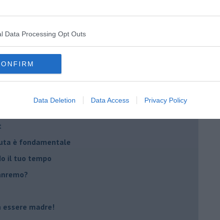
na sindrome
casa
l Data Processing Opt Outs
i
CONFIRM
oterapia
scita!
Data Deletion
Data Access
Privacy Policy
t
peuta è fondamentale
do il tuo tempo
Sanremo?
on essere madre!