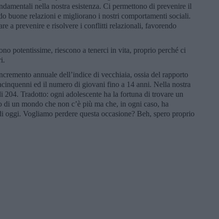
ndamentali nella nostra esistenza. Ci permettono di prevenire il
ndo buone relazioni e migliorano i nostri comportamenti sociali.
re a prevenire e risolvere i conflitti relazionali, favorendo
 sono potentissime, riescono a tenerci in vita, proprio perché ci
i.
incremento annuale dell’indice di vecchiaia, ossia del rapporto
tacinquenni ed il numero di giovani fino a 14 anni. Nella nostra
i 204. Tradotto: ogni adolescente ha la fortuna di trovare un
to di un mondo che non c’è più ma che, in ogni caso, ha
di oggi. Vogliamo perdere questa occasione? Beh, spero proprio