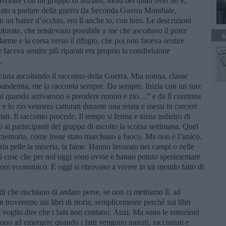
avorare con un gruppo di anziani, molti dei quali over 80 e,
ato a parlare della guerra (la Seconda Guerra Mondiale,
 un batter d’occhio, ero lì anche io, con loro. Le descrizioni
olorate, che rendevano possibile a me che ascoltavo il poter
A
larme e la corsa verso il rifugio, che poi non faceva sentire
he faceva sentire più riparati era proprio la condivisione
.
sciuta ascoltando il racconto della Guerra. Mia nonna, classe
 pandemia, me la racconta sempre. Da sempre. Inizia con un suo:
i quando arrivarono a prendere nonno e zio…” e da lì continua
e e lo zio vennero catturati durante una retata e messi in carcere
isti. Il racconto procede. Il tempo si ferma e torna indietro di
ai partecipanti del gruppo di ascolto la scorsa settimana. Quel
o memoria, come fosse stato marchiato a fuoco. Ma non è l’unico.
ria pelle la miseria, la fame. Hanno lavorato nei campi o nelle
di cose che per noi oggi sono ovvie e hanno potuto sperimentare
 boom economico. E oggi si ritrovano a vivere in un mondo fatto di
di che rischiano di andare perse, se non ci mettiamo lì, ad
n troveremo sui libri di storia, semplicemente perché sui libri
on voglio dire che i fatti non contano. Anzi. Ma sono le emozioni
cono ad emergere quando i fatti vengono narrati, raccontati e