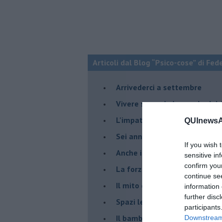
Articoli dal Blog “Psico-cose” di Fed
​Arrivederci a settembre
​Vivere secondo la regola del
​L'impatto delle alte tempera
QUInewsAb
Sei anni di Psico-Cose
If you wish 
​Anche il terapeuta “sente”
sensitive in
confirm you
​La forza silenziosa dell'imp
continue se
​Il mito della madre leonessa
information 
further disc
Spazi leggeri per tempi comp
participants
Il bambino, il marshmallow e
Downstream 