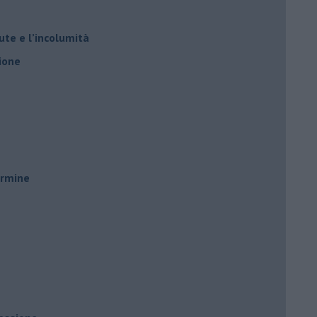
ute e l’incolumità
ione
ermine