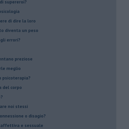
di supereroi?
 psicologia
ere di dire la loro
to diventa un peso
li errori?
ventano preziose
rle meglio
 psicoterapia?
a del corpo
e?
vare noi stessi
 connessione o disagio?
 affettiva e sessuale