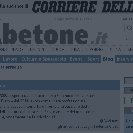
alla audience di
o
Aggiornato alle 09:15
METE
Sab
VOLE
PRATO
FIRENZE
LUCCA
PISA
LIVORNO
SIENA
A
Lavoro
Cultura e Spettacolo
Eventi
Sport
Blog
Intervi
ESE-PITEGLIO
sti
2009, si specializza in Psicoterapia Sistemico-Relazionale
 Prato e dal 2011 lavora come libera professionista.
 che le accade intorno, ha da sempre la passione della
Q
ella lettura dall’altra. Si definisce amante del mare, delle
 e, ovviamente, della psicologia!
Vedi tutti
​Un 
gli articoli del blog di Federica Giusti
civ