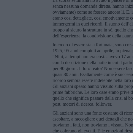
La scorsa settimana ho avuto il piacere di l
senza nessuna domanda diretta, hanno inizi
ovviamente) come se fossero ancora lì. E, in
erano così dettagliate, così emotivamente c
immergermi in quei ricordi. Il suono dell’al
troppo al sicuro la struttura in sè, quello c
dell’esperienza, la condivisione della paura
Io credo di essere stata fortunata, sono cre
1925, 95 anni compiuti ad aprile, in piena
“Nini, ai tempi non era così…avevo 17 ann
con la descrizione della notte in cui il padr
per 90 giorni. Il loro reato? Non essere fasc
quasi 80 anni. Esattamente come è successo 
ricordo sembra essere indelebile nella lor
Gli anziani spesso hanno vissuto sulla prop
prime fabbriche. Le loro case erano prive 
quello che significa passare dalla crisi al
post, motori di ricerca, follower.
Gli anziani sono una fonte costante di ricor
ascoltare, a raccogliere quei dettagli che no
troviamo i fatti, non troviamo i vissuti. N
che colorano gli eventi. E le emozioni ries