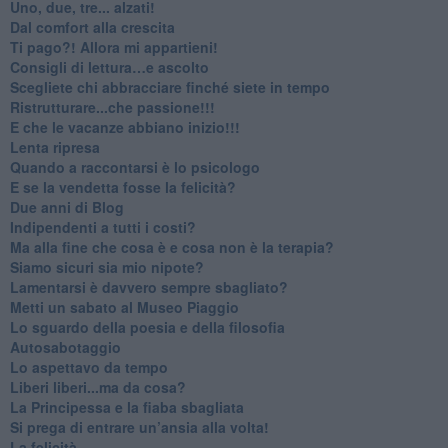
Uno, due, tre... alzati!​
​Dal comfort alla crescita
​Ti pago?! Allora mi appartieni!​
​Consigli di lettura…e ascolto
​Scegliete chi abbracciare finché siete in tempo
​Ristrutturare...che passione!!!
​E che le vacanze abbiano inizio!!!
​Lenta ripresa
​Quando a raccontarsi è lo psicologo
​E se la vendetta fosse la felicità?
​Due anni di Blog
​Indipendenti a tutti i costi?
​Ma alla fine che cosa è e cosa non è la terapia?
​Siamo sicuri sia mio nipote?
​Lamentarsi è davvero sempre sbagliato?
​Metti un sabato al Museo Piaggio
​Lo sguardo della poesia e della filosofia
Autosabotaggio
​Lo aspettavo da tempo
​Liberi liberi...ma da cosa?
​La Principessa e la fiaba sbagliata
Si prega di entrare un’ansia alla volta!
​La felicità