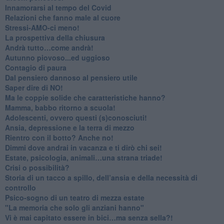
Innamorarsi al tempo del Covid
​Relazioni che fanno male al cuore
​Stressi-AMO-ci meno!
​La prospettiva della chiusura
​Andrà tutto…come andrà!
Autunno piovoso...ed uggioso
​Contagio di paura
​Dal pensiero dannoso al pensiero utile
​Saper dire di NO!
​Ma le coppie solide che caratteristiche hanno?
​Mamma, babbo ritorno a scuola!
Adolescenti, ovvero questi (s)conosciuti!
Ansia, depressione e la terra di mezzo
​Rientro con il botto? Anche no!
Dimmi dove andrai in vacanza e ti dirò chi sei!
​Estate, psicologia, animali…una strana triade!
​Crisi o possibilità?
​Storia di un tacco a spillo, dell’ansia e della necessità di
controllo
​Psico-sogno di un teatro di mezza estate
"La memoria che solo gli anziani hanno"
​Vi è mai capitato essere in bici…ma senza sella?!