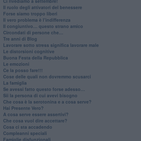
​Ci rivediamo a settembre!
​Il ruolo degli attivatori del benessere
​Forse siamo troppo liberi
​Il vero problema è l’indifferenza
​Il congiuntivo… questo strano amico
​Circondati di persone che…
​Tre anni di Blog
​Lavorare sotto stress significa lavorare male
​Le distorsioni cognitive
​Buona Festa della Repubblica
Le emozioni
​Ce la posso fare!!!
​Cose delle quali non dovremmo scusarci
​La famiglia
​Se avessi fatto questo forse adesso…
​Sii la persona di cui avevi bisogno
Che cosa è la serotonina e a cosa serve?
​Hai Presente Vero?
A cosa serve essere assertivi?
​Che cosa vuol dire accettare?
​Cosa ci sta accadendo
​Compleanni speciali
​Famiglie disfunzionali