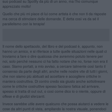
suo podcast su Spotify da più di un anno, ma l’ho comunque
apprezzato molto!
Quello che più mi piace di lui come artista è che non ti da risposte
ma cerca di stimolare delle domande. E detta così va da sé il
parallelismo con la terapia!
Il nome dello spettacolo, del libro e del podcast è, appunto, non
hanno un amico, e si riferisce a tutte quelle situazioni nelle quali ci
troviamo a fare o dire qualcosa che avremmo potuto tenere per
noi, solo perché nessuno ci ha fatto notare che no, forse non era il
caso. Siamo portati, a mio avviso, a cercare talmente così tanto il
consenso da parte degli altri, anche nelle nostre vite di tutti i giorni,
che non siamo più abituati ad accettare e accogliere critiche in
maniera costruttiva. Di contro credo sia giusto anche sottolineare
come le critiche costruttive spesso facciano fatica ad arrivare,
spesso si tratta di out out, o così come dico io o niente, oppure di
offese e di giudizi sferzanti.
Invece sarebbe utile avere qualcuno che possa aiutarci a vedere le
cose da altri punti di vista, ampliando la nostra visuale, ponendoci