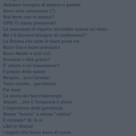
​Abbiamo bisogno di sederci e parlare
Sono solo canzonette (?)
​Stai bene con te stesso?
​OPS! Ci siamo presentati!
​La mancanza di rispetto dovrebbe essere un reato
​Ma c’è davvero bisogno di combattenti?
​La Befana che tutte le feste porta via
Buon fine e buon principio!
​Buon Natale a tutti voi!
​Scusarsi o dire grazie?
​E’ amore o un’ossessione?
​Il prezzo della salute
​Respira... puoi farcela!
​Tutto chiede... gentilezza!
​Far west
​La storia dei Succhiaenergie
​Aiutati….che il Terapeuta ti aiuta!
​L’importanza della gentilezza
​Stress “buono” e stress “cattivo”
​È normale? Sì, lo è!
​Libri in libertà!
​I legami che fanno bene al cuore