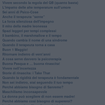
​Vivere secondo la regola del QB (quanto basta)
​L'impatto delle alte temperature sull’umore
Sei anni di Psico-Cose
​Anche il terapeuta “sente”
​La forza silenziosa dell'impegno
​Il mito della madre leonessa
Spazi leggeri per tempi complessi
Il bambino, il marshmallow e il tempo
​Quando cambia il nome di una sindrome
​Quando il terapeuta torna a casa
​Buon 1 Maggio!
Ritornare indietro di vent’anni
​A cosa serve davvero la psicoterapia
​Buona Pasqua e … buona rinascita!
​Vivere nell’incertezza
​Storie di rinascita: i Take That
​Quando la rigidità del terapeuta è fondamentale
​Non sei indietro, stai seguendo il tuo tempo
​Perché abbiamo bisogno di Sanremo?
​Maschilismo inconsapevole
​La donna può scegliere di non essere madre!
​Perché abbiamo così bisogno di supereroi?