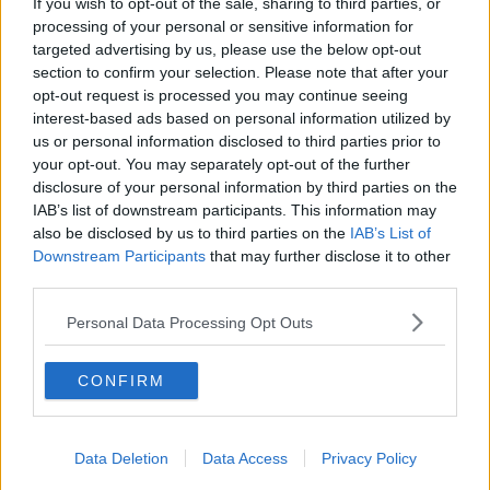
If you wish to opt-out of the sale, sharing to third parties, or
​Quello che alle mamme non dicono
processing of your personal or sensitive information for
Adultescenza
targeted advertising by us, please use the below opt-out
Homo imbecillis
section to confirm your selection. Please note that after your
​4 anni di Blog
opt-out request is processed you may continue seeing
Quando il silenzio è aggressivo
interest-based ads based on personal information utilized by
​Il passato, questo conosciuto!
us or personal information disclosed to third parties prior to
​Clima ballerino e sbalzi d’umore
your opt-out. You may separately opt-out of the further
La maternità
disclosure of your personal information by third parties on the
​L’uomo o l’orso?
IAB’s list of downstream participants. This information may
Non hanno un amico a teatro​
also be disclosed by us to third parties on the
IAB’s List of
​Tutta una questione di rispetto
Downstream Participants
that may further disclose it to other
​Cose che ci esauriscono
third parties.
​Vespa che passione!
​Lasciate ai vostri figli il diritto di piangere
Personal Data Processing Opt Outs
​Parole d’amore regalate al vento
​Essere genitori di un adolescente
​Saper pazientare
CONFIRM
​Giornata del Fiocchetto Lilla
​Venerdì emozionalmente sostenibile
Ma ti ascolti?
Contornati di persone che…
Data Deletion
Data Access
Privacy Policy
Non dare niente per scontato