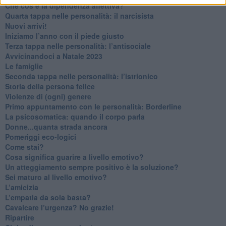
Che cos’è la dipendenza affettiva?
Quarta tappa nelle personalità: il narcisista
​Nuovi arrivi!
​Iniziamo l’anno con il piede giusto
​Terza tappa nelle personalità: l’antisociale
​Avvicinandoci a Natale 2023
Le famiglie
Seconda tappa nelle personalità: l’istrionico
​Storia della persona felice
Violenze di (ogni) genere
​Primo appuntamento con le personalità: Borderline
La psicosomatica: quando il corpo parla
Donne...quanta strada ancora
​Pomeriggi eco-logici
​Come stai?
Cosa significa guarire a livello emotivo?
​Un atteggiamento sempre positivo è la soluzione?
​Sei maturo al livello emotivo?
​L’amicizia
​L’empatia da sola basta?
​Cavalcare l’urgenza? No grazie!
Ripartire