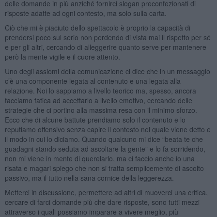
delle domande in più anziché fornirci slogan preconfezionati di
risposte adatte ad ogni contesto, ma solo sulla carta.
Ciò che mi è piaciuto dello spettacolo è proprio la capacità di
prendersi poco sul serio non perdendo di vista mai il rispetto per sé
e per gli altri, cercando di alleggerire quanto serve per mantenere
però la mente vigile e il cuore attento.
Uno degli assiomi della comunicazione ci dice che in un messaggio
c’è una componente legata al contenuto e una legata alla
relazione. Noi lo sappiamo a livello teorico ma, spesso, ancora
facciamo fatica ad accettarlo a livello emotivo, cercando delle
strategie che ci portino alla massima resa con il minimo sforzo.
Ecco che di alcune battute prendiamo solo il contenuto e lo
reputiamo offensivo senza capire il contesto nel quale viene detto e
il modo in cui lo diciamo. Quando qualcuno mi dice “beata te che
guadagni stando seduta ad ascoltare la gente” e lo fa sorridendo,
non mi viene in mente di querelarlo, ma ci faccio anche io una
risata e magari spiego che non si tratta semplicemente di ascolto
passivo, ma il tutto nella sana cornice della leggerezza.
Metterci in discussione, permettere ad altri di muoverci una critica,
cercare di farci domande più che dare risposte, sono tutti mezzi
attraverso i quali possiamo imparare a vivere meglio, più