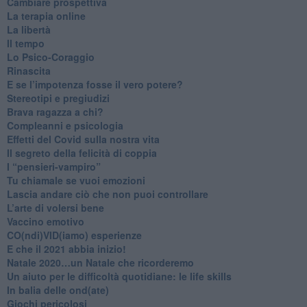
​Cambiare prospettiva
La terapia online
La libertà
​Il tempo
​Lo Psico-Coraggio
Rinascita
​E se l’impotenza fosse il vero potere?
Stereotipi e pregiudizi
​Brava ragazza a chi?
​Compleanni e psicologia
Effetti del Covid sulla nostra vita
Il segreto della felicità di coppia
​I “pensieri-vampiro”
​Tu chiamale se vuoi emozioni
​Lascia andare ciò che non puoi controllare
L’arte di volersi bene
​Vaccino emotivo
CO(ndi)VID(iamo) esperienze
​E che il 2021 abbia inizio!
​Natale 2020…un Natale che ricorderemo
Un aiuto per le difficoltà quotidiane: le life skills
​In balia delle ond(ate)
Giochi pericolosi