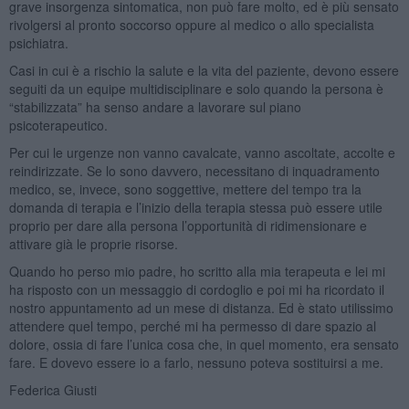
grave insorgenza sintomatica, non può fare molto, ed è più sensato
rivolgersi al pronto soccorso oppure al medico o allo specialista
psichiatra.
Casi in cui è a rischio la salute e la vita del paziente, devono essere
seguiti da un equipe multidisciplinare e solo quando la persona è
“stabilizzata” ha senso andare a lavorare sul piano
psicoterapeutico.
Per cui le urgenze non vanno cavalcate, vanno ascoltate, accolte e
reindirizzate. Se lo sono davvero, necessitano di inquadramento
medico, se, invece, sono soggettive, mettere del tempo tra la
domanda di terapia e l’inizio della terapia stessa può essere utile
proprio per dare alla persona l’opportunità di ridimensionare e
attivare già le proprie risorse.
Quando ho perso mio padre, ho scritto alla mia terapeuta e lei mi
ha risposto con un messaggio di cordoglio e poi mi ha ricordato il
nostro appuntamento ad un mese di distanza. Ed è stato utilissimo
attendere quel tempo, perché mi ha permesso di dare spazio al
dolore, ossia di fare l’unica cosa che, in quel momento, era sensato
fare. E dovevo essere io a farlo, nessuno poteva sostituirsi a me.
Federica Giusti