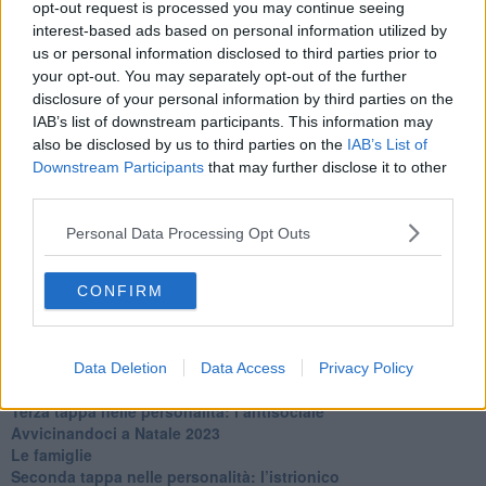
opt-out request is processed you may continue seeing
​L’uomo o l’orso?
interest-based ads based on personal information utilized by
Non hanno un amico a teatro​
us or personal information disclosed to third parties prior to
​Tutta una questione di rispetto
your opt-out. You may separately opt-out of the further
​Cose che ci esauriscono
disclosure of your personal information by third parties on the
​Vespa che passione!
IAB’s list of downstream participants. This information may
​Lasciate ai vostri figli il diritto di piangere
also be disclosed by us to third parties on the
IAB’s List of
​Parole d’amore regalate al vento
Downstream Participants
that may further disclose it to other
​Essere genitori di un adolescente
third parties.
​Saper pazientare
​Giornata del Fiocchetto Lilla
Personal Data Processing Opt Outs
​Venerdì emozionalmente sostenibile
Ma ti ascolti?
Contornati di persone che…
CONFIRM
Non dare niente per scontato
Che cos’è la dipendenza affettiva?
Quarta tappa nelle personalità: il narcisista
​Nuovi arrivi!
Data Deletion
Data Access
Privacy Policy
​Iniziamo l’anno con il piede giusto
​Terza tappa nelle personalità: l’antisociale
​Avvicinandoci a Natale 2023
Le famiglie
Seconda tappa nelle personalità: l’istrionico