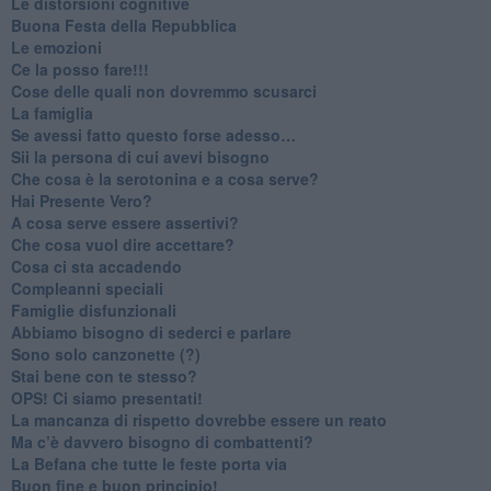
​Le distorsioni cognitive
​Buona Festa della Repubblica
Le emozioni
​Ce la posso fare!!!
​Cose delle quali non dovremmo scusarci
​La famiglia
​Se avessi fatto questo forse adesso…
​Sii la persona di cui avevi bisogno
Che cosa è la serotonina e a cosa serve?
​Hai Presente Vero?
A cosa serve essere assertivi?
​Che cosa vuol dire accettare?
​Cosa ci sta accadendo
​Compleanni speciali
​Famiglie disfunzionali
​Abbiamo bisogno di sederci e parlare
Sono solo canzonette (?)
​Stai bene con te stesso?
​OPS! Ci siamo presentati!
​La mancanza di rispetto dovrebbe essere un reato
​Ma c’è davvero bisogno di combattenti?
​La Befana che tutte le feste porta via
Buon fine e buon principio!