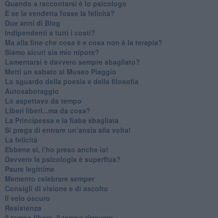
​Quando a raccontarsi è lo psicologo
​E se la vendetta fosse la felicità?
​Due anni di Blog
​Indipendenti a tutti i costi?
​Ma alla fine che cosa è e cosa non è la terapia?
​Siamo sicuri sia mio nipote?
​Lamentarsi è davvero sempre sbagliato?
​Metti un sabato al Museo Piaggio
​Lo sguardo della poesia e della filosofia
Autosabotaggio
​Lo aspettavo da tempo
​Liberi liberi...ma da cosa?
​La Principessa e la fiaba sbagliata
Si prega di entrare un’ansia alla volta!
​La felicità
​Ebbene sì, l’ho preso anche io!
​Davvero la psicologia è superflua?
Paure legittime
​Memento celebrare semper
​Consigli di visione e di ascolto
​Il velo oscuro
Resistenza
​Il tempo libero. Il tempo ritrovato.