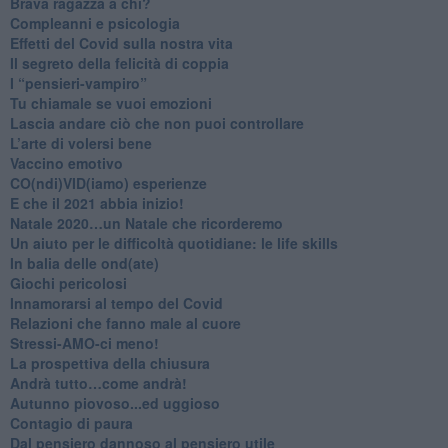
​Brava ragazza a chi?
​Compleanni e psicologia
Effetti del Covid sulla nostra vita
Il segreto della felicità di coppia
​I “pensieri-vampiro”
​Tu chiamale se vuoi emozioni
​Lascia andare ciò che non puoi controllare
L’arte di volersi bene
​Vaccino emotivo
CO(ndi)VID(iamo) esperienze
​E che il 2021 abbia inizio!
​Natale 2020…un Natale che ricorderemo
Un aiuto per le difficoltà quotidiane: le life skills
​In balia delle ond(ate)
Giochi pericolosi
Innamorarsi al tempo del Covid
​Relazioni che fanno male al cuore
​Stressi-AMO-ci meno!
​La prospettiva della chiusura
​Andrà tutto…come andrà!
Autunno piovoso...ed uggioso
​Contagio di paura
​Dal pensiero dannoso al pensiero utile