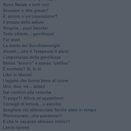
​Buon Natale a tutti voi!
​Scusarsi o dire grazie?
​E’ amore o un’ossessione?
​Il prezzo della salute
​Respira... puoi farcela!
​Tutto chiede... gentilezza!
​Far west
​La storia dei Succhiaenergie
​Aiutati….che il Terapeuta ti aiuta!
​L’importanza della gentilezza
​Stress “buono” e stress “cattivo”
​È normale? Sì, lo è!
​Libri in libertà!
​I legami che fanno bene al cuore
Uno, due, tre... alzati!​
​Dal comfort alla crescita
​Ti pago?! Allora mi appartieni!​
​Consigli di lettura…e ascolto
​Scegliete chi abbracciare finché siete in tempo
​Ristrutturare...che passione!!!
​E che le vacanze abbiano inizio!!!
​Lenta ripresa