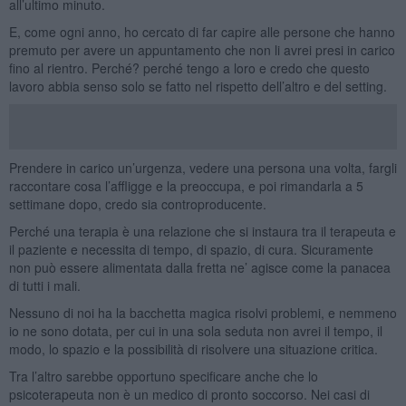
all’ultimo minuto.
E, come ogni anno, ho cercato di far capire alle persone che hanno
premuto per avere un appuntamento che non li avrei presi in carico
fino al rientro. Perché? perché tengo a loro e credo che questo
lavoro abbia senso solo se fatto nel rispetto dell’altro e del setting.
Prendere in carico un’urgenza, vedere una persona una volta, fargli
raccontare cosa l’affligge e la preoccupa, e poi rimandarla a 5
settimane dopo, credo sia controproducente.
Perché una terapia è una relazione che si instaura tra il terapeuta e
il paziente e necessita di tempo, di spazio, di cura. Sicuramente
non può essere alimentata dalla fretta ne’ agisce come la panacea
di tutti i mali.
Nessuno di noi ha la bacchetta magica risolvi problemi, e nemmeno
io ne sono dotata, per cui in una sola seduta non avrei il tempo, il
modo, lo spazio e la possibilità di risolvere una situazione critica.
Tra l’altro sarebbe opportuno specificare anche che lo
psicoterapeuta non è un medico di pronto soccorso. Nei casi di