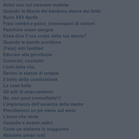
​Amici con cui crescere insieme
​Quando la libertà del bambino deriva dai limiti
Buon XXV Aprile
​Frasi celebri e psico_interessanti di cartoni
​Panchine rosso sangue
​Cosa dice il tuo corpo della tua mente?
​Quando le parole uccidono
​(Falsi) miti familiari
​Educare alla gentilezza
​Cuoricini, cuoricini
I lutti della vita
​Dentro la stanza di terapia
​Il bello della condivisione
Le cose belle
​Gli stili di attaccamento
No, non puoi controllarlo!!!
​L’importanza dell’assenza della madre
​Prendiamoci un pò meno sul serio
​L’anno che verrà
​Cazzullo e nostre radici
​Come un elefante in soggiorno
​Abbiamo perso tutti