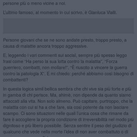
persone più o meno vicine a noi.
L’ultimo famoso, al momento in cui scrivo, è Gianluca Vialli.
Persone giovani che se ne sono andate presto, troppo presto, a
causa di malattie ancora troppo aggressive.
E, leggendo i vari commenti sui social, sempre più spesso leggo
frasi come “Ha perso la sua lotta contro la malattia”, “Forza
guerriero, combatti, non mollare!”, “È riuscito a vincere la guerra
contro la patologia X”. E mi chiedo: perché abbiamo così bisogno di
combattenti?
In questa logica simil bellica sembra che chi vive sia più forte e più
in gamba di chi perisce. Ma, ahimè, non dipende da quanto siamo
attaccati alla vita. Non solo almeno. Può capitare, purtroppo, che la
malattia con cui si ha a che fare, sia così potente da non lasciare
scampo. Ci sono situazioni nelle quali l’unica cosa che rimane da
fare è accogliere la propria condizione di irreversibilità nel modo più
dignitoso e più libero possibile. Senza sentire il peso del giudizio di
qualcuno che vede nella morte l’idea di non aver combattuto o di