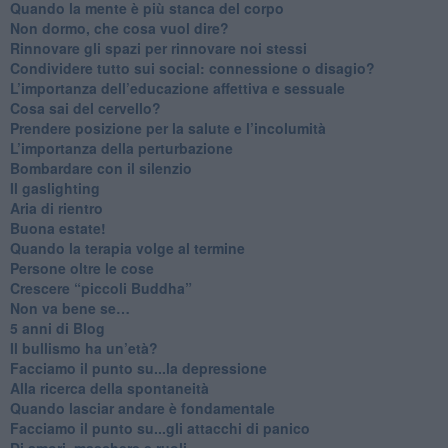
​Quando la mente è più stanca del corpo
Non dormo, che cosa vuol dire?
​Rinnovare gli spazi per rinnovare noi stessi
​Condividere tutto sui social: connessione o disagio?
​L’importanza dell’educazione affettiva e sessuale
​Cosa sai del cervello?
Prendere posizione per la salute e l’incolumità
L’importanza della perturbazione
​Bombardare con il silenzio
Il gaslighting
Aria di rientro
Buona estate!
​Quando la terapia volge al termine
​Persone oltre le cose
​Crescere “piccoli Buddha”
Non va bene se…
​5 anni di Blog
​Il bullismo ha un’età?
Facciamo il punto su...la depressione
​Alla ricerca della spontaneità
​Quando lasciar andare è fondamentale
Facciamo il punto su...gli attacchi di panico
Di amori, maschere e ruoli