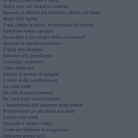
​Amici con cui crescere insieme
​Quando la libertà del bambino deriva dai limiti
Buon XXV Aprile
​Frasi celebri e psico_interessanti di cartoni
​Panchine rosso sangue
​Cosa dice il tuo corpo della tua mente?
​Quando le parole uccidono
​(Falsi) miti familiari
​Educare alla gentilezza
​Cuoricini, cuoricini
I lutti della vita
​Dentro la stanza di terapia
​Il bello della condivisione
Le cose belle
​Gli stili di attaccamento
No, non puoi controllarlo!!!
​L’importanza dell’assenza della madre
​Prendiamoci un pò meno sul serio
​L’anno che verrà
​Cazzullo e nostre radici
​Come un elefante in soggiorno
​Abbiamo perso tutti