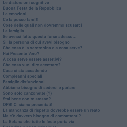
​Le distorsioni cognitive
​Buona Festa della Repubblica
Le emozioni
​Ce la posso fare!!!
​Cose delle quali non dovremmo scusarci
​La famiglia
​Se avessi fatto questo forse adesso…
​Sii la persona di cui avevi bisogno
Che cosa è la serotonina e a cosa serve?
​Hai Presente Vero?
A cosa serve essere assertivi?
​Che cosa vuol dire accettare?
​Cosa ci sta accadendo
​Compleanni speciali
​Famiglie disfunzionali
​Abbiamo bisogno di sederci e parlare
Sono solo canzonette (?)
​Stai bene con te stesso?
​OPS! Ci siamo presentati!
​La mancanza di rispetto dovrebbe essere un reato
​Ma c’è davvero bisogno di combattenti?
​La Befana che tutte le feste porta via
Buon fine e buon principio!