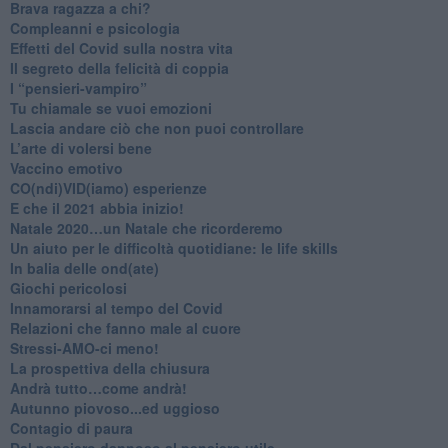
​Brava ragazza a chi?
​Compleanni e psicologia
Effetti del Covid sulla nostra vita
Il segreto della felicità di coppia
​I “pensieri-vampiro”
​Tu chiamale se vuoi emozioni
​Lascia andare ciò che non puoi controllare
L’arte di volersi bene
​Vaccino emotivo
CO(ndi)VID(iamo) esperienze
​E che il 2021 abbia inizio!
​Natale 2020…un Natale che ricorderemo
Un aiuto per le difficoltà quotidiane: le life skills
​In balia delle ond(ate)
Giochi pericolosi
Innamorarsi al tempo del Covid
​Relazioni che fanno male al cuore
​Stressi-AMO-ci meno!
​La prospettiva della chiusura
​Andrà tutto…come andrà!
Autunno piovoso...ed uggioso
​Contagio di paura
​Dal pensiero dannoso al pensiero utile