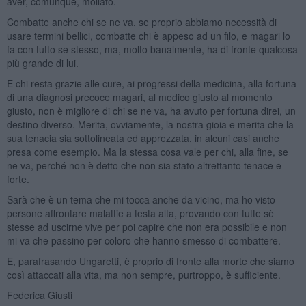
aver, comunque, mollato.
Combatte anche chi se ne va, se proprio abbiamo necessità di
usare termini bellici, combatte chi è appeso ad un filo, e magari lo
fa con tutto se stesso, ma, molto banalmente, ha di fronte qualcosa
più grande di lui.
E chi resta grazie alle cure, ai progressi della medicina, alla fortuna
di una diagnosi precoce magari, al medico giusto al momento
giusto, non è migliore di chi se ne va, ha avuto per fortuna direi, un
destino diverso. Merita, ovviamente, la nostra gioia e merita che la
sua tenacia sia sottolineata ed apprezzata, in alcuni casi anche
presa come esempio. Ma la stessa cosa vale per chi, alla fine, se
ne va, perché non è detto che non sia stato altrettanto tenace e
forte.
Sarà che è un tema che mi tocca anche da vicino, ma ho visto
persone affrontare malattie a testa alta, provando con tutte sè
stesse ad uscirne vive per poi capire che non era possibile e non
mi va che passino per coloro che hanno smesso di combattere.
E, parafrasando Ungaretti, è proprio di fronte alla morte che siamo
così attaccati alla vita, ma non sempre, purtroppo, è sufficiente.
Federica Giusti