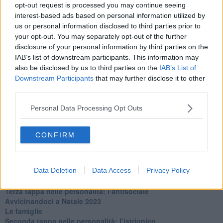
La maternità
opt-out request is processed you may continue seeing
​L’uomo o l’orso?
interest-based ads based on personal information utilized by
Non hanno un amico a teatro​
us or personal information disclosed to third parties prior to
​Tutta una questione di rispetto
your opt-out. You may separately opt-out of the further
​Cose che ci esauriscono
disclosure of your personal information by third parties on the
​Vespa che passione!
IAB’s list of downstream participants. This information may
​Lasciate ai vostri figli il diritto di piangere
also be disclosed by us to third parties on the
IAB’s List of
​Parole d’amore regalate al vento
Downstream Participants
that may further disclose it to other
​Essere genitori di un adolescente
third parties.
​Saper pazientare
​Giornata del Fiocchetto Lilla
Personal Data Processing Opt Outs
​Venerdì emozionalmente sostenibile
Ma ti ascolti?
Contornati di persone che…
CONFIRM
Non dare niente per scontato
Che cos’è la dipendenza affettiva?
Quarta tappa nelle personalità: il narcisista
Data Deletion
Data Access
Privacy Policy
​Nuovi arrivi!
​Iniziamo l’anno con il piede giusto
​Terza tappa nelle personalità: l’antisociale
​Avvicinandoci a Natale 2023
Le famiglie
Seconda tappa nelle personalità: l’istrionico