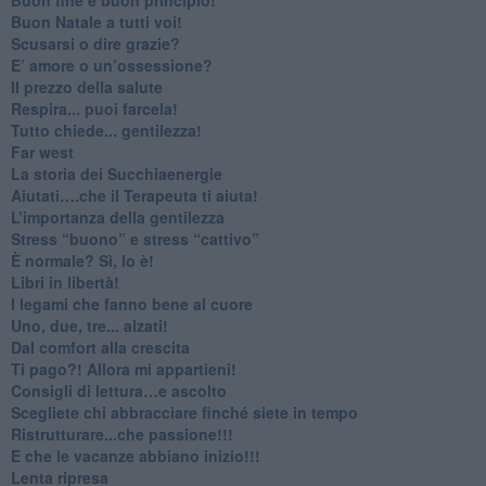
​Buon Natale a tutti voi!
​Scusarsi o dire grazie?
​E’ amore o un’ossessione?
​Il prezzo della salute
​Respira... puoi farcela!
​Tutto chiede... gentilezza!
​Far west
​La storia dei Succhiaenergie
​Aiutati….che il Terapeuta ti aiuta!
​L’importanza della gentilezza
​Stress “buono” e stress “cattivo”
​È normale? Sì, lo è!
​Libri in libertà!
​I legami che fanno bene al cuore
Uno, due, tre... alzati!​
​Dal comfort alla crescita
​Ti pago?! Allora mi appartieni!​
​Consigli di lettura…e ascolto
​Scegliete chi abbracciare finché siete in tempo
​Ristrutturare...che passione!!!
​E che le vacanze abbiano inizio!!!
​Lenta ripresa