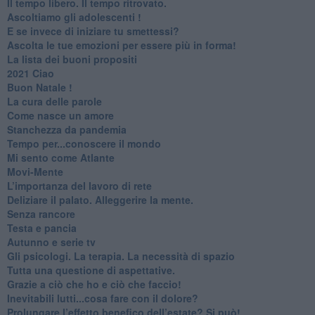
​Il tempo libero. Il tempo ritrovato.
Ascoltiamo gli adolescenti !
​E se invece di iniziare tu smettessi?
​Ascolta le tue emozioni per essere più in forma!
​La lista dei buoni propositi
2021 Ciao
Buon Natale !
​La cura delle parole
​Come nasce un amore
Stanchezza da pandemia
​Tempo per...conoscere il mondo
​Mi sento come Atlante
​Movi-Mente
​L’importanza del lavoro di rete
​Deliziare il palato. Alleggerire la mente.
​Senza rancore
​Testa e pancia
​Autunno e serie tv
​Gli psicologi. La terapia. La necessità di spazio
​Tutta una questione di aspettative.
​Grazie a ciò che ho e ciò che faccio!
​Inevitabili lutti...cosa fare con il dolore?
Prolungare l’effetto benefico dell’estate? Si può!