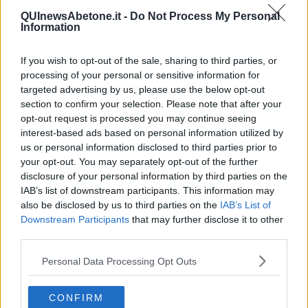
​Il pensiero dicotomico e la salute mentale
QUInewsAbetone.it -
Do Not Process My Personal
​Consigli di lettura per genitori e non solo
Information
​La Clownterapia
​Differenze tra persone frustrate e non
L’invisibile fatica mentale
If you wish to opt-out of the sale, sharing to third parties, or
Vacanze a km zero
processing of your personal or sensitive information for
​Buone Vacan(si)e!
targeted advertising by us, please use the below opt-out
​Il lato positivo delle cose
section to confirm your selection. Please note that after your
​Storie antiche di tempi moderni
opt-out request is processed you may continue seeing
​Quello che alle mamme non dicono
interest-based ads based on personal information utilized by
Adultescenza
us or personal information disclosed to third parties prior to
Homo imbecillis
your opt-out. You may separately opt-out of the further
​4 anni di Blog
disclosure of your personal information by third parties on the
Quando il silenzio è aggressivo
IAB’s list of downstream participants. This information may
​Il passato, questo conosciuto!
also be disclosed by us to third parties on the
IAB’s List of
​Clima ballerino e sbalzi d’umore
Downstream Participants
that may further disclose it to other
La maternità
third parties.
​L’uomo o l’orso?
Non hanno un amico a teatro​
Personal Data Processing Opt Outs
​Tutta una questione di rispetto
​Cose che ci esauriscono
​Vespa che passione!
CONFIRM