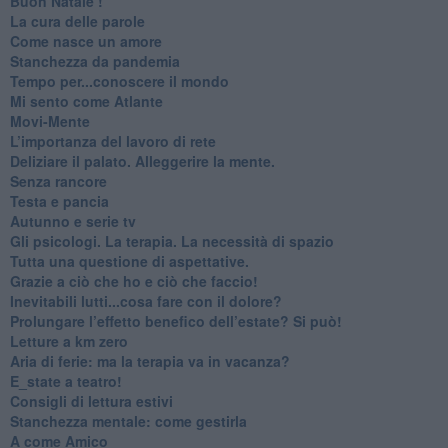
Buon Natale !
​La cura delle parole
​Come nasce un amore
Stanchezza da pandemia
​Tempo per...conoscere il mondo
​Mi sento come Atlante
​Movi-Mente
​L’importanza del lavoro di rete
​Deliziare il palato. Alleggerire la mente.
​Senza rancore
​Testa e pancia
​Autunno e serie tv
​Gli psicologi. La terapia. La necessità di spazio
​Tutta una questione di aspettative.
​Grazie a ciò che ho e ciò che faccio!
​Inevitabili lutti...cosa fare con il dolore?
Prolungare l’effetto benefico dell’estate? Si può!
​Letture a km zero
​Aria di ferie: ma la terapia va in vacanza?
​E_state a teatro!
​Consigli di lettura estivi
​Stanchezza mentale: come gestirla
​A come Amico