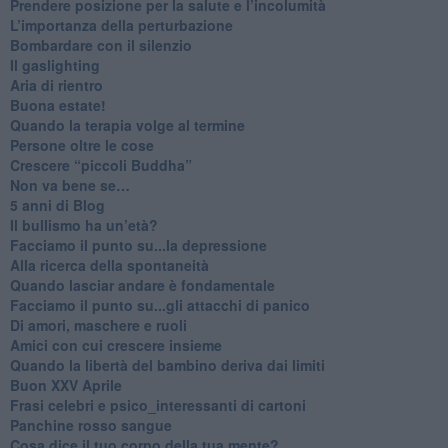
Prendere posizione per la salute e l’incolumità
L’importanza della perturbazione
​Bombardare con il silenzio
Il gaslighting
Aria di rientro
Buona estate!
​Quando la terapia volge al termine
​Persone oltre le cose
​Crescere “piccoli Buddha”
Non va bene se…
​5 anni di Blog
​Il bullismo ha un’età?
Facciamo il punto su...la depressione
​Alla ricerca della spontaneità
​Quando lasciar andare è fondamentale
Facciamo il punto su...gli attacchi di panico
Di amori, maschere e ruoli
​Amici con cui crescere insieme
​Quando la libertà del bambino deriva dai limiti
Buon XXV Aprile
​Frasi celebri e psico_interessanti di cartoni
​Panchine rosso sangue
​Cosa dice il tuo corpo della tua mente?