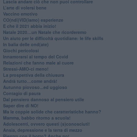
​Lascia andare ciò che non puoi controllare
L’arte di volersi bene
​Vaccino emotivo
CO(ndi)VID(iamo) esperienze
​E che il 2021 abbia inizio!
​Natale 2020…un Natale che ricorderemo
Un aiuto per le difficoltà quotidiane: le life skills
​In balia delle ond(ate)
Giochi pericolosi
Innamorarsi al tempo del Covid
​Relazioni che fanno male al cuore
​Stressi-AMO-ci meno!
​La prospettiva della chiusura
​Andrà tutto…come andrà!
Autunno piovoso...ed uggioso
​Contagio di paura
​Dal pensiero dannoso al pensiero utile
​Saper dire di NO!
​Ma le coppie solide che caratteristiche hanno?
​Mamma, babbo ritorno a scuola!
Adolescenti, ovvero questi (s)conosciuti!
Ansia, depressione e la terra di mezzo
​Rientro con il botto? Anche no!