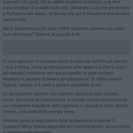
superato i 32 gradi. Ma la sabbia scottava tantissimo, e la sera
c’era un tasso di umidità molto alto. Sentendo Luca che era rimasto
a Pontedera per lavoro, mi diceva che qui la situazione era davvero
insostenibile.
Ma le temperature così poco vivibili impattano davvero sul nostro
tono dell’umore? Ebbene la risposta è Si!
Ci sono giornate in cui basta uscire di casa per sentirsi già stanchi.
L'aria è ferma, il sole sembra pesare sulle spalle e anche le azioni
più semplici richiedono uno sforzo insolito. In quei momenti
tendiamo a pensare di essere semplicemente "di cattivo umore".
Eppure, spesso, è il caldo a parlare attraverso di noi.
Le temperature estreme non mettono alla prova solo il nostro
corpo, ma anche la nostra mente. Il cervello lavora costantemente
per mantenere l'equilibrio dell'organismo e, quando il caldo diventa
intenso, una parte delle energie viene
dirottata verso la regolazione della temperatura corporea. Il
risultato? Meno risorse disponibili per concentrazione, autocontrollo
e gestione delle emozioni.