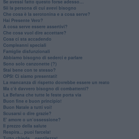
​Se avessi fatto questo forse adesso…
​Sii la persona di cui avevi bisogno
Che cosa è la serotonina e a cosa serve?
​Hai Presente Vero?
A cosa serve essere assertivi?
​Che cosa vuol dire accettare?
​Cosa ci sta accadendo
​Compleanni speciali
​Famiglie disfunzionali
​Abbiamo bisogno di sederci e parlare
Sono solo canzonette (?)
​Stai bene con te stesso?
​OPS! Ci siamo presentati!
​La mancanza di rispetto dovrebbe essere un reato
​Ma c’è davvero bisogno di combattenti?
​La Befana che tutte le feste porta via
Buon fine e buon principio!
​Buon Natale a tutti voi!
​Scusarsi o dire grazie?
​E’ amore o un’ossessione?
​Il prezzo della salute
​Respira... puoi farcela!
​Tutto chiede... gentilezza!