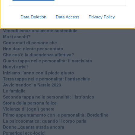
​Lasciate ai vostri figli il diritto di piangere
​Parole d’amore regalate al vento
​Essere genitori di un adolescente
Data Deletion
Data Access
Privacy Policy
​Saper pazientare
​Giornata del Fiocchetto Lilla
​Venerdì emozionalmente sostenibile
Ma ti ascolti?
Contornati di persone che…
Non dare niente per scontato
Che cos’è la dipendenza affettiva?
Quarta tappa nelle personalità: il narcisista
​Nuovi arrivi!
​Iniziamo l’anno con il piede giusto
​Terza tappa nelle personalità: l’antisociale
​Avvicinandoci a Natale 2023
Le famiglie
Seconda tappa nelle personalità: l’istrionico
​Storia della persona felice
Violenze di (ogni) genere
​Primo appuntamento con le personalità: Borderline
La psicosomatica: quando il corpo parla
Donne...quanta strada ancora
​Pomeriggi eco-logici