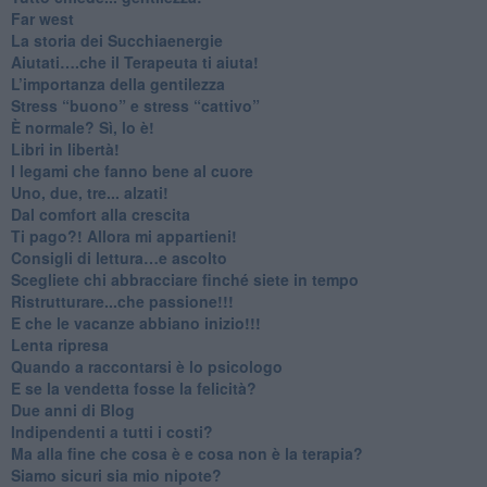
​Far west
​La storia dei Succhiaenergie
​Aiutati….che il Terapeuta ti aiuta!
​L’importanza della gentilezza
​Stress “buono” e stress “cattivo”
​È normale? Sì, lo è!
​Libri in libertà!
​I legami che fanno bene al cuore
Uno, due, tre... alzati!​
​Dal comfort alla crescita
​Ti pago?! Allora mi appartieni!​
​Consigli di lettura…e ascolto
​Scegliete chi abbracciare finché siete in tempo
​Ristrutturare...che passione!!!
​E che le vacanze abbiano inizio!!!
​Lenta ripresa
​Quando a raccontarsi è lo psicologo
​E se la vendetta fosse la felicità?
​Due anni di Blog
​Indipendenti a tutti i costi?
​Ma alla fine che cosa è e cosa non è la terapia?
​Siamo sicuri sia mio nipote?