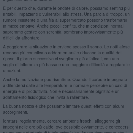
È per questo che, durante le ondate di calore, possiamo sentirci più
irritabili, impazienti o vulnerabili allo stress. Una parola di troppo, un
rumore insistente o una fila al supermercato possono trasformarsi
in micce emotive. Anche piccoli conflitti, che in condizioni normali
sapremmo gestire con serenità, sembrano improvvisamente più
difficili da affrontare.
A peggiorare la situazione interviene spesso il sonno. Le notti afose
rendono più complicato addormentarsi e riducono la qualità del
riposo. Il giorno successivo ci svegliamo già affaticati, con una
soglia di tolleranza più bassa e una maggiore difficoltà a regolare le
emozioni.
Anche la motivazione può risentirne. Quando il corpo è impegnato
a difendersi dalle alte temperature, è normale percepire un calo di
energia e di produttività. Non è necessariamente pigrizia: è un
adattamento fisiologico che invita a rallentare.
La buona notizia è che possiamo limitare questi effetti con alcuni
accorgimenti.
Idratarsi regolarmente, cercare ambienti freschi, alleggerire gli
impegni nelle ore più calde, ove possibile ovviamente, e concedersi
pause sono strategie di tutela psicofisica. Anche riconoscere che il