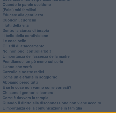
​Quando le parole uccidono
​(Falsi) miti familiari
​Educare alla gentilezza
​Cuoricini, cuoricini
I lutti della vita
​Dentro la stanza di terapia
​Il bello della condivisione
Le cose belle
​Gli stili di attaccamento
No, non puoi controllarlo!!!
​L’importanza dell’assenza della madre
​Prendiamoci un pò meno sul serio
​L’anno che verrà
​Cazzullo e nostre radici
​Come un elefante in soggiorno
​Abbiamo perso tutti
E se le cose non vanno come vorresti?
​Chi sono i genitori elicottero
Come è davvero la terapia
Quando il diritto alla disconnessione non viene accolto
​L’importanza della comunicazione in famiglia
​Il diritto ad essere disconnessi