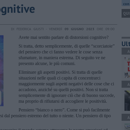
ognitive
con 
QUI
DI FEDERICA GIUSTI - VENERDÌ
09 GIUGNO 2023
ORE 09:00
Avete mai sentito parlare di distorsioni cognitive?
Ult
Si tratta, detto semplicemente, di quelle “scorciatoie”
A
del pensiero che ci fanno vedere le cose senza
sfumature, in maniera estrema. Di seguito ve ne
presento alcune, le più comuni.
Eliminare gli aspetti positivi. Si tratta di quelle
situazioni nelle quali ci capita di concentrarci
maggiormente sugli aspetti negativi delle cose che ci
A
accadono, anziché su quelli positivi. Non si tratta
semplicemente di ignorare ciò che di buono succede,
ma proprio di rifiutarsi di accogliere le positività.
Pensiero “bianco o nero”. Come si può facilmente
arsi dal pensiero estremo del tutto o niente. Un pensiero di tipo
A