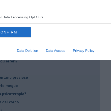
Sanremo?
l Data Processing Opt Outs
on essere madre!
di supereroi?
CONFIRM
 psicologia
ere di dire la loro
Data Deletion
Data Access
Privacy Policy
to diventa un peso
li errori?
ventano preziose
rle meglio
 psicoterapia?
a del corpo
e?