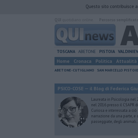
Questo sito contribuisce 
QUI
quotidiano online.
Percorso semplificat
TOSCANA
ABETONE
PISTOIA
VALDINIE
Home
Cronaca
Politica
Attualità
ABETONE-CUTIGLIANO
SAN MARCELLO PISTOI
PSICO-COSE — il Blog di Federica Giu
Laureata in Psicologia nel 
nel 2016 presso il CSAPR di
Curiosa e interessata a ciò
narrazione da una parte, e d
passeggiate, degli animali…