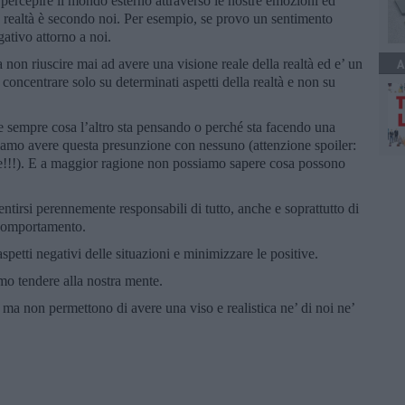
ercepire il mondo esterno attraverso le nostre emozioni ed
a realtà è secondo noi. Per esempio, se provo un sentimento
gativo attorno a noi.
ca non riuscire mai ad avere una visione reale della realtà ed e’ un
A
 concentrare solo su determinati aspetti della realtà e non su
re sempre cosa l’altro sta pensando o perché sta facendo una
siamo avere questa presunzione con nessuno (attenzione spoiler:
!!!). E a maggior ragione non possiamo sapere cosa possono
entirsi perennemente responsabili di tutto, anche e soprattutto di
 comportamento.
spetti negativi delle situazioni e minimizzare le positive.
mo tendere alla nostra mente.
ma non permettono di avere una viso e realistica ne’ di noi ne’