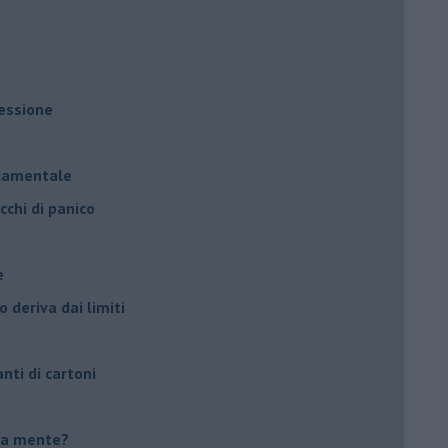
ressione
à
ndamentale
cchi di panico
e
 deriva dai limiti
anti di cartoni
tua mente?