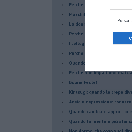
​Perché abbiamo bisogno di 
​Maschilismo inconsapevole
Persona
​La donna può scegliere di n
​Perché abbiamo così bisogno 
​I collegamenti tra filosofia e
​Perché tutti si sentono in dov
​Quando crescere troppo pres
​Perché non impariamo mai dag
​Buone Feste!
​Kintsugi: quando le crepe di
Ansia e depressione: conosce
Quando cambiare approccio in
​Quando la mente è più stanc
Non dormo, che cosa vuol dir