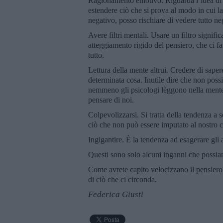
Ragionamento emotivo. Riguarda l’idea di p
estendere ciò che si prova al modo in cui l
negativo, posso rischiare di vedere tutto ne
Avere filtri mentali. Usare un filtro signifi
atteggiamento rigido del pensiero, che ci fa
tutto.
Lettura della mente altrui. Credere di sape
determinata cosa. Inutile dire che non pos
nemmeno gli psicologi lèggono nella mente
pensare di noi.
Colpevolizzarsi. Si tratta della tendenza a s
ciò che non può essere imputato al nostro
Ingigantire. È la tendenza ad esagerare gli a
Questi sono solo alcuni inganni che possia
Come avrete capito velocizzano il pensiero 
di ciò che ci circonda.
Federica Giusti