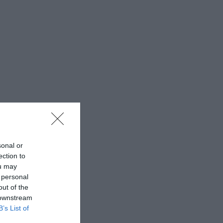
sonal or
ection to
ou may
 personal
out of the
 downstream
B’s List of