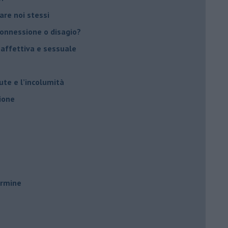
vare noi stessi
 connessione o disagio?
 affettiva e sessuale
ute e l’incolumità
ione
ermine