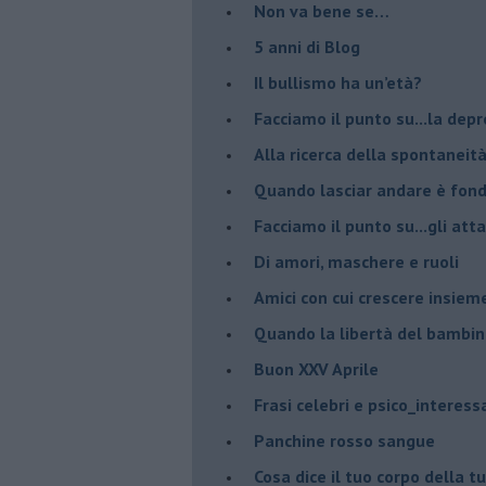
Non va bene se…
​5 anni di Blog
​Il bullismo ha un’età?
Facciamo il punto su...la dep
​Alla ricerca della spontaneit
​Quando lasciar andare è fo
Facciamo il punto su...gli atta
Di amori, maschere e ruoli
​Amici con cui crescere insiem
​Quando la libertà del bambino
Buon XXV Aprile
​Frasi celebri e psico_interess
​Panchine rosso sangue
​Cosa dice il tuo corpo della 