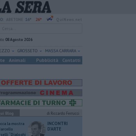
16°
26°
O:
ABETONE
QuiNews.net
ato
08 Agosto 2026
REZZO
GROSSETO
MASSA CARRARA
ste
Animali
Pubblicità
Contatti
ui Blog
di Riccardo Ferrucci
INCONTRI
ucca la mostra
D'ARTE
Marcello
selli “Dialoghi