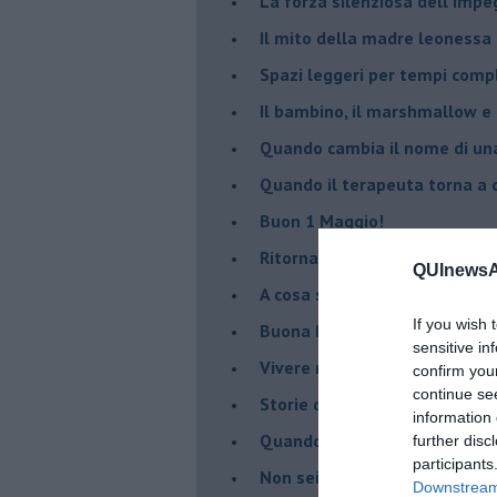
​La forza silenziosa dell'imp
​Il mito della madre leonessa
Spazi leggeri per tempi comp
Il bambino, il marshmallow e
​Quando cambia il nome di u
​Quando il terapeuta torna a 
​Buon 1 Maggio!
Ritornare indietro di vent’ann
QUInewsAb
​A cosa serve davvero la psic
If you wish 
​Buona Pasqua e … buona rina
sensitive in
​Vivere nell’incertezza
confirm you
continue se
​Storie di rinascita: i Take Tha
information 
​Quando la rigidità del tera
further disc
participants
​Non sei indietro, stai seguen
Downstream 