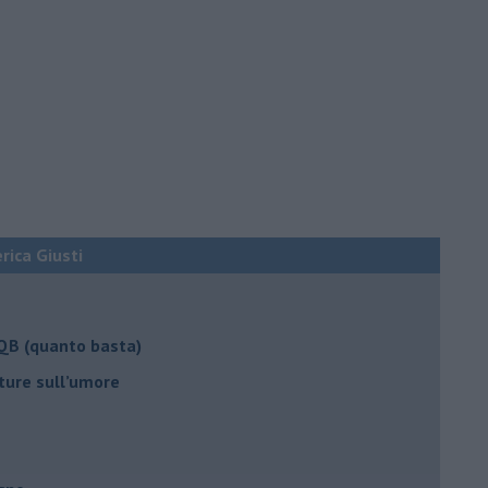
erica Giusti
 QB (quanto basta)
ture sull’umore