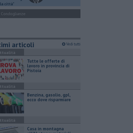
la città"
Condoglianze
imi articoli
Vedi tutti
ttualità
​Tutte le offerte di
lavoro in provincia di
Pistoia
ttualità
​Benzina, gasolio, gpl,
ecco dove risparmiare
ttualità
Casa in montagna