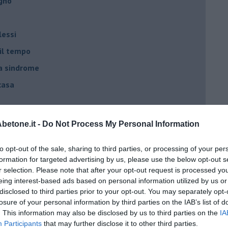
egno
lessi
 il tempo
na sindrome
casa
i
etone.it -
Do Not Process My Personal Information
oterapia
to opt-out of the sale, sharing to third parties, or processing of your per
scita!
formation for targeted advertising by us, please use the below opt-out s
r selection. Please note that after your opt-out request is processed y
eing interest-based ads based on personal information utilized by us or
t
disclosed to third parties prior to your opt-out. You may separately opt-
peuta è fondamentale
losure of your personal information by third parties on the IAB’s list of
. This information may also be disclosed by us to third parties on the
IA
do il tuo tempo
Participants
that may further disclose it to other third parties.