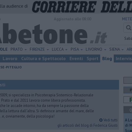
alla audience di
o
Aggiornato alle 08:00
METE
Sab
VOLE
PRATO
FIRENZE
LUCCA
PISA
LIVORNO
SIENA
A
Lavoro
Cultura e Spettacolo
Eventi
Sport
Blog
Intervi
ESE-PITEGLIO
sti
2009, si specializza in Psicoterapia Sistemico-Relazionale
 Prato e dal 2011 lavora come libera professionista.
 che le accade intorno, ha da sempre la passione della
Q
ella lettura dall’altra. Si definisce amante del mare, delle
 e, ovviamente, della psicologia!
Vedi tutti
A L
gli articoli del blog di Federica Giusti
di 
Scar