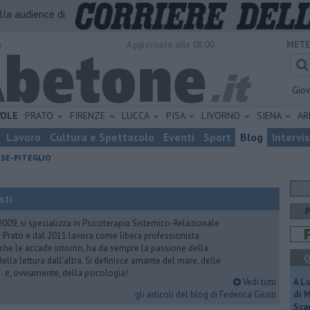
alla audience di
o
Aggiornato alle 08:00
METE
Gio
VOLE
PRATO
FIRENZE
LUCCA
PISA
LIVORNO
SIENA
A
Lavoro
Cultura e Spettacolo
Eventi
Sport
Blog
Intervi
ESE-PITEGLIO
sti
2009, si specializza in Psicoterapia Sistemico-Relazionale
 Prato e dal 2011 lavora come libera professionista.
 che le accade intorno, ha da sempre la passione della
Q
ella lettura dall’altra. Si definisce amante del mare, delle
 e, ovviamente, della psicologia!
Vedi tutti
A L
gli articoli del blog di Federica Giusti
di 
Scar