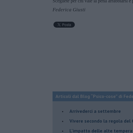
Scegliete per chi vale la pena arrabbiarsi e p
Federica Giusti
Articoli dal Blog “Psico-cose” di Fed
​Arrivederci a settembre
​Vivere secondo la regola del
​L'impatto delle alte tempera