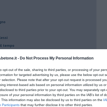
egno
lessi
 il tempo
na sindrome
etone.it -
Do Not Process My Personal Information
casa
to opt-out of the sale, sharing to third parties, or processing of your per
formation for targeted advertising by us, please use the below opt-out s
i
r selection. Please note that after your opt-out request is processed y
oterapia
eing interest-based ads based on personal information utilized by us or
disclosed to third parties prior to your opt-out. You may separately opt-
scita!
losure of your personal information by third parties on the IAB’s list of
. This information may also be disclosed by us to third parties on the
IA
Participants
that may further disclose it to other third parties.