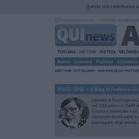
Questo sito contribuisce 
QUI
quotidiano online.
Percorso semplificat
TOSCANA
ABETONE
PISTOIA
VALDINIE
Home
Cronaca
Politica
Attualità
ABETONE-CUTIGLIANO
SAN MARCELLO PISTOI
PSICO-COSE — il Blog di Federica Giu
Laureata in Psicologia nel 
nel 2016 presso il CSAPR di
Curiosa e interessata a ciò
narrazione da una parte, e d
passeggiate, degli animali…