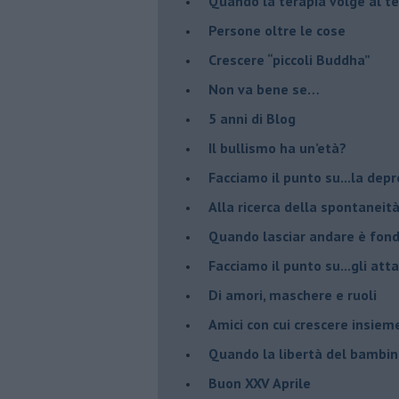
​Quando la terapia volge al t
​Persone oltre le cose
​Crescere “piccoli Buddha”
Non va bene se…
​5 anni di Blog
​Il bullismo ha un’età?
Facciamo il punto su...la dep
​Alla ricerca della spontaneit
​Quando lasciar andare è fo
Facciamo il punto su...gli atta
Di amori, maschere e ruoli
​Amici con cui crescere insiem
​Quando la libertà del bambino
Buon XXV Aprile