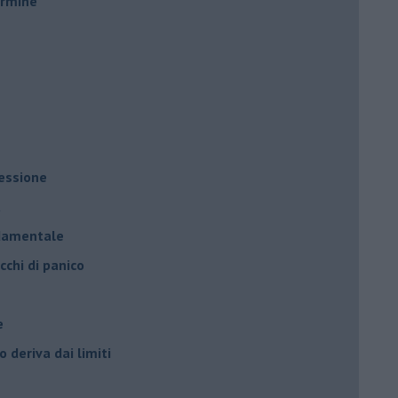
ermine
ressione
à
ndamentale
cchi di panico
e
 deriva dai limiti