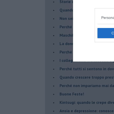
​Storie di rinascita: i Take Tha
​Quando la rigidità del tera
Persona
​Non sei indietro, stai seguen
​Perché abbiamo bisogno di 
​Maschilismo inconsapevole
​La donna può scegliere di n
​Perché abbiamo così bisogno 
​I collegamenti tra filosofia e
​Perché tutti si sentono in dov
​Quando crescere troppo pres
​Perché non impariamo mai dag
​Buone Feste!
​Kintsugi: quando le crepe di
Ansia e depressione: conosce