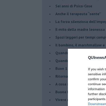
Sei anni di Psico-Cose
​Anche il terapeuta “sente”
​La forza silenziosa dell'imp
​Il mito della madre leonessa
Spazi leggeri per tempi comp
Il bambino, il marshmallow e
​Quando cambia il nome di u
QUInewsAb
​Quando il terapeuta torna a 
​Buon 1 Maggio!
If you wish 
sensitive in
Ritornare indietro di vent’ann
confirm you
​A cosa serve davvero la psic
continue se
information 
​Buona Pasqua e … buona rina
further disc
participants
​Vivere nell’incertezza
Downstream 