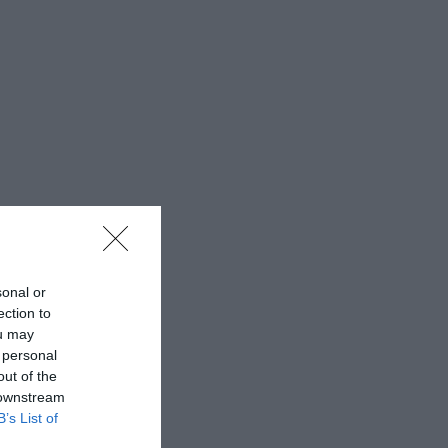
sonal or
ection to
ou may
 personal
out of the
 downstream
B’s List of