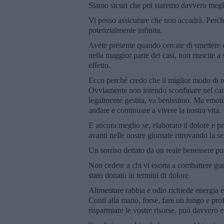
Siamo sicuri che poi staremo davvero megl
Vi posso assicurare che non accadrà. Perché
potenzialmente infinita.
Avete presente quando cercate di smettere d
nella maggior parte dei casi, non riuscite a 
effetto.
Ecco perché credo che il miglior modo di rea
Ovviamente non intendo sconfinare nel camp
legalmente gestita, va benissimo. Ma emotiva
andare e continuare a vivere la nostra vita.
E ancora meglio se, elaborato il dolore e pr
avanti nelle nostre giornate ritrovando la ser
Un sorriso dettato da un reale benessere pu
Non cedete a chi vi esorta a combattere gue
stato donato in termini di dolore.
Alimentare rabbia e odio richiede energia 
Conti alla mano, forse, fare un lungo e prof
risparmiare le vostre risorse, può davvero 