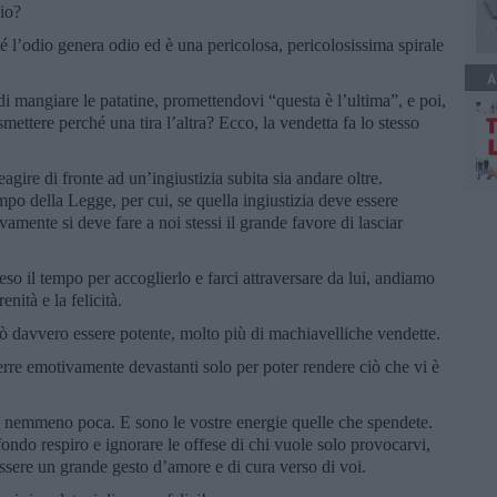
io?
 l’odio genera odio ed è una pericolosa, pericolosissima spirale
A
i mangiare le patatine, promettendovi “questa è l’ultima”, e poi,
smettere perché una tira l’altra? Ecco, la vendetta fa lo stesso
gire di fronte ad un’ingiustizia subita sia andare oltre.
o della Legge, per cui, se quella ingiustizia deve essere
mente si deve fare a noi stessi il grande favore di lasciar
eso il tempo per accoglierlo e farci attraversare da lui, andiamo
enità e la felicità.
ò davvero essere potente, molto più di machiavelliche vendette.
rre emotivamente devastanti solo per poter rendere ciò che vi è
e nemmeno poca. E sono le vostre energie quelle che spendete.
ondo respiro e ignorare le offese di chi vuole solo provocarvi,
essere un grande gesto d’amore e di cura verso di voi.