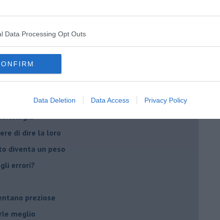
t
peuta è fondamentale
l Data Processing Opt Outs
do il tuo tempo
Sanremo?
CONFIRM
on essere madre!
di supereroi?
Data Deletion
Data Access
Privacy Policy
 psicologia
ere di dire la loro
to diventa un peso
li errori?
ventano preziose
rle meglio