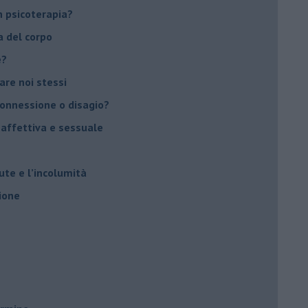
 psicoterapia?
a del corpo
e?
vare noi stessi
 connessione o disagio?
 affettiva e sessuale
ute e l’incolumità
ione