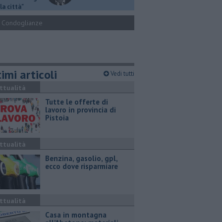
la città"
Condoglianze
imi articoli
Vedi tutti
ttualità
​Tutte le offerte di
lavoro in provincia di
Pistoia
ttualità
​Benzina, gasolio, gpl,
ecco dove risparmiare
ttualità
Casa in montagna