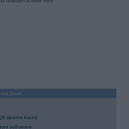
oi ricordatevi di essere felici!
erica Giusti
 QB (quanto basta)
ture sull’umore