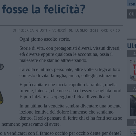
 fosse la felicità?
con 
QUI
DI FEDERICA GIUSTI - VENERDÌ
01 LUGLIO 2022
ORE 07:30
Ogni giorno ascolto storie.
Ult
Storie di vita, con protagonisti diversi, vissuti diversi,
A
età diverse eppure qualcosa le accomuna, ossia il
malessere che stanno attraversando.
Talvolta è intimo, personale, altre volte si lega al loro
contesto di vita: famiglia, amici, colleghi, istituzioni.
E può capitare che faccia capolino la rabbia, quella
A
furente, intensa, che necessita di essere scagliata fuori.
E può iniziare a serpeggiare l’idea di vendicarsi.
In un attimo la vendetta sembra diventare una potente
lozione lenitiva del dolore immenso che sentiamo
dentro. Il solo pensare di ferire chi ci ha feriti senza se
A
che nemmeno pensavamo di avere.
 a vendicarci con il famoso occhio per occhio dente per dente?