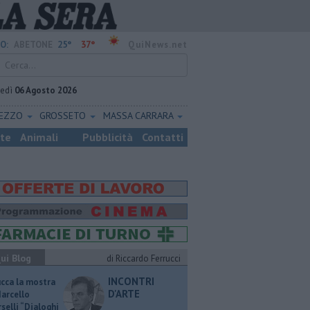
25°
37°
O:
ABETONE
QuiNews.net
vedì
06 Agosto 2026
REZZO
GROSSETO
MASSA CARRARA
ste
Animali
Pubblicità
Contatti
ui Blog
di Riccardo Ferrucci
INCONTRI
ucca la mostra
D'ARTE
Marcello
selli “Dialoghi