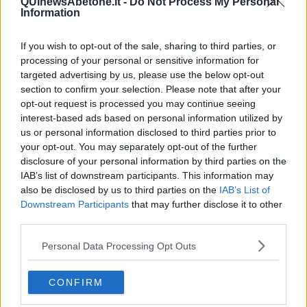
QUInewsAbetone.it -
Do Not Process My Personal
​La Clownterapia
Information
​Differenze tra persone frustrate e non
L’invisibile fatica mentale
Vacanze a km zero
If you wish to opt-out of the sale, sharing to third parties, or
​Buone Vacan(si)e!
processing of your personal or sensitive information for
​Il lato positivo delle cose
targeted advertising by us, please use the below opt-out
​Storie antiche di tempi moderni
section to confirm your selection. Please note that after your
​Quello che alle mamme non dicono
opt-out request is processed you may continue seeing
Adultescenza
interest-based ads based on personal information utilized by
Homo imbecillis
us or personal information disclosed to third parties prior to
​4 anni di Blog
your opt-out. You may separately opt-out of the further
Quando il silenzio è aggressivo
disclosure of your personal information by third parties on the
​Il passato, questo conosciuto!
IAB’s list of downstream participants. This information may
​Clima ballerino e sbalzi d’umore
also be disclosed by us to third parties on the
IAB’s List of
La maternità
Downstream Participants
that may further disclose it to other
​L’uomo o l’orso?
third parties.
Non hanno un amico a teatro​
​Tutta una questione di rispetto
Personal Data Processing Opt Outs
​Cose che ci esauriscono
​Vespa che passione!
​Lasciate ai vostri figli il diritto di piangere
CONFIRM
​Parole d’amore regalate al vento
​Essere genitori di un adolescente