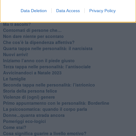
​Saper pazientare
Data Deletion
Data Access
Privacy Policy
​Giornata del Fiocchetto Lilla
​Venerdì emozionalmente sostenibile
Ma ti ascolti?
Contornati di persone che…
Non dare niente per scontato
Che cos’è la dipendenza affettiva?
Quarta tappa nelle personalità: il narcisista
​Nuovi arrivi!
​Iniziamo l’anno con il piede giusto
​Terza tappa nelle personalità: l’antisociale
​Avvicinandoci a Natale 2023
Le famiglie
Seconda tappa nelle personalità: l’istrionico
​Storia della persona felice
Violenze di (ogni) genere
​Primo appuntamento con le personalità: Borderline
La psicosomatica: quando il corpo parla
Donne...quanta strada ancora
​Pomeriggi eco-logici
​Come stai?
Cosa significa guarire a livello emotivo?