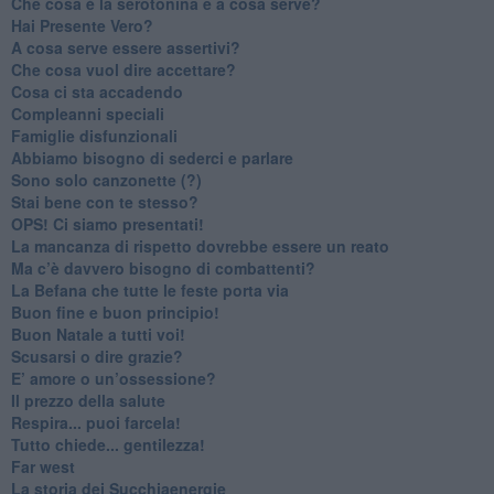
Che cosa è la serotonina e a cosa serve?
​Hai Presente Vero?
A cosa serve essere assertivi?
​Che cosa vuol dire accettare?
​Cosa ci sta accadendo
​Compleanni speciali
​Famiglie disfunzionali
​Abbiamo bisogno di sederci e parlare
Sono solo canzonette (?)
​Stai bene con te stesso?
​OPS! Ci siamo presentati!
​La mancanza di rispetto dovrebbe essere un reato
​Ma c’è davvero bisogno di combattenti?
​La Befana che tutte le feste porta via
Buon fine e buon principio!
​Buon Natale a tutti voi!
​Scusarsi o dire grazie?
​E’ amore o un’ossessione?
​Il prezzo della salute
​Respira... puoi farcela!
​Tutto chiede... gentilezza!
​Far west
​La storia dei Succhiaenergie