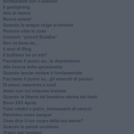
​Bombardare con il silenzio
Il gaslighting
Aria di rientro
Buona estate!
​Quando la terapia volge al termine
​Persone oltre le cose
​Crescere “piccoli Buddha”
Non va bene se…
​5 anni di Blog
​Il bullismo ha un’età?
Facciamo il punto su...la depressione
​Alla ricerca della spontaneità
​Quando lasciar andare è fondamentale
Facciamo il punto su...gli attacchi di panico
Di amori, maschere e ruoli
​Amici con cui crescere insieme
​Quando la libertà del bambino deriva dai limiti
Buon XXV Aprile
​Frasi celebri e psico_interessanti di cartoni
​Panchine rosso sangue
​Cosa dice il tuo corpo della tua mente?
​Quando le parole uccidono
​(Falsi) miti familiari