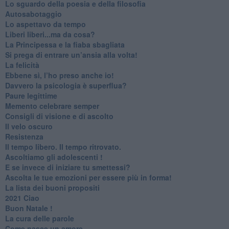
​Lo sguardo della poesia e della filosofia
Autosabotaggio
​Lo aspettavo da tempo
​Liberi liberi...ma da cosa?
​La Principessa e la fiaba sbagliata
Si prega di entrare un’ansia alla volta!
​La felicità
​Ebbene sì, l’ho preso anche io!
​Davvero la psicologia è superflua?
Paure legittime
​Memento celebrare semper
​Consigli di visione e di ascolto
​Il velo oscuro
Resistenza
​Il tempo libero. Il tempo ritrovato.
Ascoltiamo gli adolescenti !
​E se invece di iniziare tu smettessi?
​Ascolta le tue emozioni per essere più in forma!
​La lista dei buoni propositi
2021 Ciao
Buon Natale !
​La cura delle parole
​Come nasce un amore