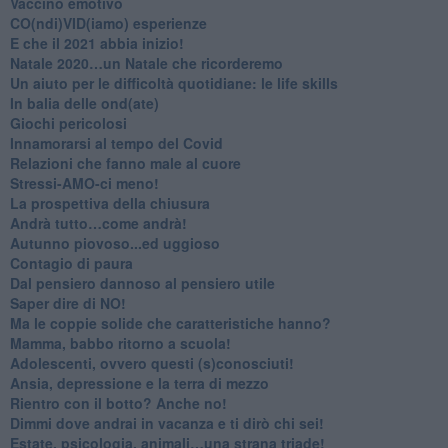
​Vaccino emotivo
CO(ndi)VID(iamo) esperienze
​E che il 2021 abbia inizio!
​Natale 2020…un Natale che ricorderemo
Un aiuto per le difficoltà quotidiane: le life skills
​In balia delle ond(ate)
Giochi pericolosi
Innamorarsi al tempo del Covid
​Relazioni che fanno male al cuore
​Stressi-AMO-ci meno!
​La prospettiva della chiusura
​Andrà tutto…come andrà!
Autunno piovoso...ed uggioso
​Contagio di paura
​Dal pensiero dannoso al pensiero utile
​Saper dire di NO!
​Ma le coppie solide che caratteristiche hanno?
​Mamma, babbo ritorno a scuola!
Adolescenti, ovvero questi (s)conosciuti!
Ansia, depressione e la terra di mezzo
​Rientro con il botto? Anche no!
Dimmi dove andrai in vacanza e ti dirò chi sei!
​Estate, psicologia, animali…una strana triade!