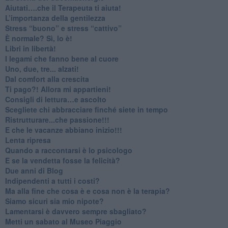
​Aiutati….che il Terapeuta ti aiuta!
​L’importanza della gentilezza
​Stress “buono” e stress “cattivo”
​È normale? Sì, lo è!
​Libri in libertà!
​I legami che fanno bene al cuore
Uno, due, tre... alzati!​
​Dal comfort alla crescita
​Ti pago?! Allora mi appartieni!​
​Consigli di lettura…e ascolto
​Scegliete chi abbracciare finché siete in tempo
​Ristrutturare...che passione!!!
​E che le vacanze abbiano inizio!!!
​Lenta ripresa
​Quando a raccontarsi è lo psicologo
​E se la vendetta fosse la felicità?
​Due anni di Blog
​Indipendenti a tutti i costi?
​Ma alla fine che cosa è e cosa non è la terapia?
​Siamo sicuri sia mio nipote?
​Lamentarsi è davvero sempre sbagliato?
​Metti un sabato al Museo Piaggio