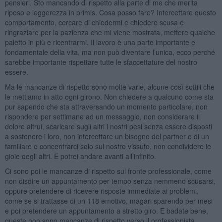
pensieri. Sto mancando di rispetto alla parte di me che merita
riposo e leggerezza in primis. Cosa posso fare? Intercettare questo
comportamento, cercare di chiedermi e chiedere scusa e
ringraziare per la pazienza che mi viene mostrata, mettere qualche
paletto in più e ricentrarmi. Il lavoro è una parte importante e
fondamentale della vita, ma non può diventare l’unica, ecco perché
sarebbe importante rispettare tutte le sfaccettature del nostro
essere.
Ma le mancanze di rispetto sono molte varie, alcune così sottili che
le mettiamo in atto ogni girono. Non chiedere a qualcuno come sta
pur sapendo che sta attraversando un momento particolare, non
rispondere per settimane ad un messaggio, non considerare il
dolore altrui, scaricare sugli altri i nostri pesi senza essere disposti
a sostenere i loro, non intercettare un bisogno del partner o di un
familiare e concentrarci solo sul nostro vissuto, non condividere le
gioie degli altri. E potrei andare avanti all’infinito.
Ci sono poi le mancanze di rispetto sul fronte professionale, come
non disdire un appuntamento per tempo senza nemmeno scusarsi,
oppure pretendere di ricevere risposte immediate ai problemi,
come se si trattasse di un 118 emotivo, magari sparendo per mesi
e poi pretendere un appuntamento a stretto giro. E badate bene,
queste non sono mancanze di rispetto verso il professionista,