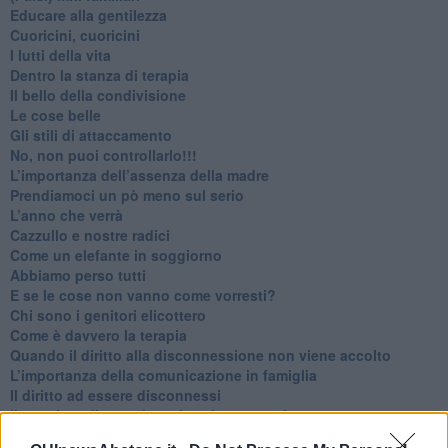
​Educare alla gentilezza
​Cuoricini, cuoricini
I lutti della vita
​Dentro la stanza di terapia
​Il bello della condivisione
Le cose belle
​Gli stili di attaccamento
No, non puoi controllarlo!!!
​L’importanza dell’assenza della madre
​Prendiamoci un pò meno sul serio
​L’anno che verrà
​Cazzullo e nostre radici
​Come un elefante in soggiorno
​Abbiamo perso tutti
E se le cose non vanno come vorresti?
​Chi sono i genitori elicottero
Come è davvero la terapia
Quando il diritto alla disconnessione non viene accolto
​L’importanza della comunicazione in famiglia
​Il diritto ad essere disconnessi
​Il pensiero dicotomico e la salute mentale
​Consigli di lettura per genitori e non solo