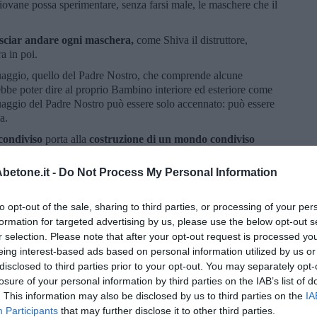
giovane possa sperimentare, senza farsi male, le maschere che il
asciar andare ogni maschera,
come Shiva il distruttore,
a in poi.
guaggio, quello del Padre Nostro, che comprende alcune
ebbe poter dire al proprio Bambino interiore ed esteriore come
guaggio del Padre Nostro può essere solo accennato: può essere
a.
condiviso
porta alla
costruzione di un mondo condiviso
o e del mondo condiviso richiede tempo e pazienza, richiede più
e il mondo condiviso muoia come i bambini di Gaza?
etone.it -
Do Not Process My Personal Information
ebbe diventare la storia se da ora in poi ognuno, invece di
lato, ascoltasse il sussurro della Terra ad ogni nascita di
to opt-out of the sale, sharing to third parties, or processing of your per
formation for targeted advertising by us, please use the below opt-out s
r selection. Please note that after your opt-out request is processed y
 e fresca, senza fumo né veleno.
eing interest-based ads based on personal information utilized by us or
, che sgorga dalle fonti e scivola nei ruscelli.
disclosed to third parties prior to your opt-out. You may separately opt-
ane caldo e cibi che ti fanno forte e felice.
losure of your personal information by third parties on the IAB’s list of
. This information may also be disclosed by us to third parties on the
IA
piazze e cortili dove correre, inventare e sognare.
Participants
that may further disclose it to other third parties.