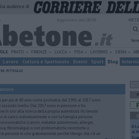
alla audience di
o
Aggiornato alle 08:00
METE
Vene
VOLE
PRATO
FIRENZE
LUCCA
PISA
LIVORNO
SIENA
A
Lavoro
Cultura e Spettacolo
Eventi
Sport
Blog
Intervi
ESE-PITEGLIO
antoro
o per più di 40 anni come psichiatra; dal 1991 al 2017 sono
di secondo livello. Dal 2017 sono in pensione e ho
e in crisi alla ricerca della propria autenticità. Ho tenuto
Q
o in carico individualmente e con la famiglia persone
icosomatiche (cancro, malattie autoimmuni, allergie,
A L
iosa, fibromialgia) o con problematiche nevrotiche o
di 
 le persone in crisi gratuitamente perché ritengo che c’è un
Scar