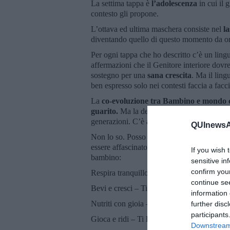
La settima tappa è
l’adolescenza
in cui il 
contesto gli propone.
L’ottava ed ultima maschera consiste nel
l
diventando quello di questo momento da or
Per ogni tappa che ho descritto c’è un lin
affermazioni che il Genitore interiore dovr
sostegno per una
sana crescita
. Ma il lin
ben espresso solo nei contesti faccia a facci
La
co-evoluzione tra Bambino e mondo 
guarito.
Ma la decostruzione dell’individu
generazioni. C’è ancora il tempo prima ch
QUInewsAb
Non lo so. Posso solo immaginare come potr
essere affascinato da un mondo condiviso ma
If you wish 
bambino:
sensitive in
confirm you
Respira tranquillo – Io ti regalo aria pulita
continue se
Bevi e cresci – Ti offro acqua chiara e buona
information 
Nutriti con gioia – Ti preparo frutti dolci, p
further disc
participants
Gioca e ridi – Ti lascio spazi sicuri, prati, 
Downstream 