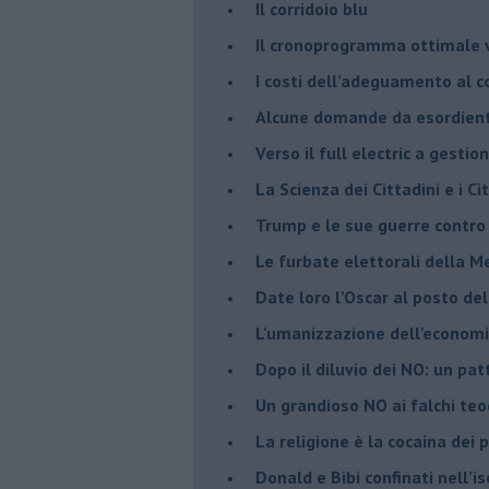
Il corridoio blu
​Il cronoprogramma ottimale ve
​I costi dell’adeguamento al c
Alcune domande da esordiente 
Verso il full electric a gestio
​La Scienza dei Cittadini e i Cit
Trump e le sue guerre contro i
​Le furbate elettorali della M
​Date loro l’Oscar al posto de
L'umanizzazione dell'economia
​Dopo il diluvio dei NO: un pa
​Un grandioso NO ai falchi teoc
La religione è la cocaina dei 
Donald e Bibi confinati nell’i