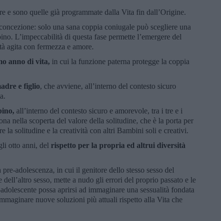
e e sono quelle già programmate dalla Vita fin dall’Origine.
 concezione: solo una sana coppia coniugale può scegliere una
ino. L’impeccabilità di questa fase permette l’emergere del
ità agita con fermezza e amore.
mo anno di vita,
in cui la funzione paterna protegge la coppia
adre e figlio
, che avviene, all’interno del contesto sicuro
a.
bino,
all’interno del contesto sicuro e amorevole, tra i tre e i
na nella scoperta del valore della solitudine, che è la porta per
re la solitudine e la creatività con altri Bambini soli e creativi.
gli otto anni, del
rispetto per la propria ed altrui diversità
a pre-adolescenza, in cui il genitore dello stesso sesso del
dell’altro sesso, mette a nudo gli errori del proprio passato e le
e-adolescente possa aprirsi ad immaginare una sessualità fondata
 immaginare nuove soluzioni più attuali rispetto alla Vita che