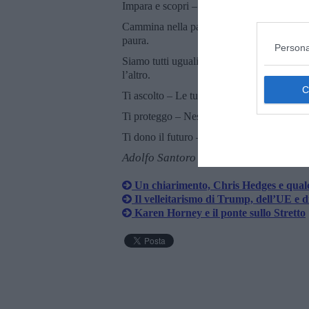
Impara e scopri – Ti apro scuole e libri, per
Cammina nella pace – Qui non ci sono bom
paura.
Persona
Siamo tutti uguali – Non importa il colore 
l’altro.
Ti ascolto – Le tue parole contano, i tuoi so
Ti proteggo – Nessun bambino deve lavorare,
Ti dono il futuro – Tutto quello che faccio
Adolfo Santoro
​Un chiarimento, Chris Hedges e qua
Il velleitarismo di Trump, dell’UE e 
​Karen Horney e il ponte sullo Stretto