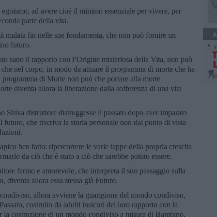
o egoismo, ad avere cioè il minimo essenziale per vivere, per
econda parte della vita.
A
tà malata fin nelle sue fondamenta, che non può fornire un
ino futuro.
 sano il rapporto con l’Origine misteriosa della Vita, non può
a che nel corpo, in modo da attuare il programma di morte che ha
 il programma di Morte non può che portare alla morte
te diventa allora la liberazione dalla sofferenza di una vita
o Shiva distruttore distruggesse il passato dopo aver imparato
l futuro, che riscriva la storia personale non dal punto di vista
luzioni.
pico ben fatto: ripercorrere le varie tappe della propria crescita
rmarlo da ciò che è stato a ciò che sarebbe potuto essere.
nitore fermo e amorevole, che interpreta il suo passaggio sulla
 diventa allora essa stessa già Futuro.
do condiviso, allora avviene la guarigione del mondo condiviso,
l Passato, costruito da adulti insicuri del loro rapporto con la
er la costruzione di un mondo condiviso a misura di Bambino.