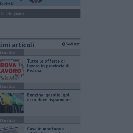
la città"
Condoglianze
imi articoli
Vedi tutti
ttualità
​Tutte le offerte di
lavoro in provincia di
Pistoia
ttualità
​Benzina, gasolio, gpl,
ecco dove risparmiare
ttualità
Casa in montagna