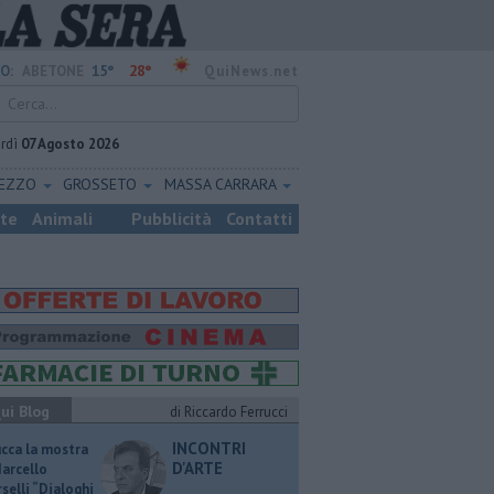
15°
28°
O:
ABETONE
QuiNews.net
rdì
07 Agosto 2026
REZZO
GROSSETO
MASSA CARRARA
ste
Animali
Pubblicità
Contatti
ui Blog
di Riccardo Ferrucci
INCONTRI
ucca la mostra
D'ARTE
Marcello
selli “Dialoghi