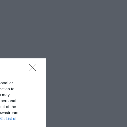
sonal or
ection to
ou may
 personal
out of the
 downstream
B’s List of