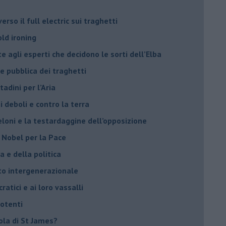
rso il full electric sui traghetti
old ironing
agli esperti che decidono le sorti dell’Elba
ne pubblica dei traghetti​
tadini per l’Aria
 deboli e contro la terra
eloni e la testardaggine dell’opposizione
l Nobel per la Pace
 e della politica
tto intergenerazionale
ratici e ai loro vassalli
potenti
sola di St James?