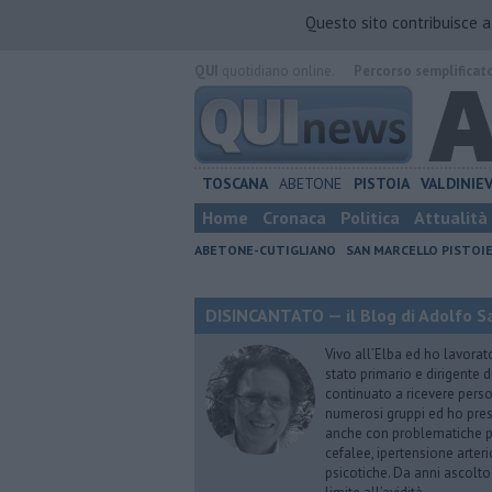
Questo sito contribuisce 
QUI
quotidiano online.
Percorso semplificat
TOSCANA
ABETONE
PISTOIA
VALDINIE
Home
Cronaca
Politica
Attualità
ABETONE-CUTIGLIANO
SAN MARCELLO PISTOI
DISINCANTATO — il Blog di Adolfo S
Vivo all’Elba ed ho lavorat
stato primario e dirigente 
continuato a ricevere person
numerosi gruppi ed ho pres
anche con problematiche ps
cefalee, ipertensione arter
psicotiche. Da anni ascolto