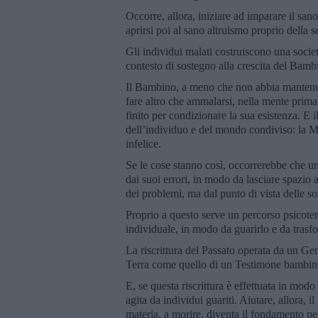
Occorre, allora, iniziare ad imparare il san
aprirsi poi al sano altruismo proprio della s
Gli individui malati costruiscono una socie
contesto di sostegno alla crescita del Bamb
Il Bambino, a meno che non abbia mantenuto
fare altro che ammalarsi, nella mente prim
finito per condizionare la sua esistenza. E
dell’individuo e del mondo condiviso: la Mor
infelice.
Se le cose stanno così, occorrerebbe che un
dai suoi errori, in modo da lasciare spazio a
dei problemi, ma dal punto di vista delle so
Proprio a questo serve un percorso psicotera
individuale, in modo da guarirlo e da trasfo
La riscrittura del Passato operata da un Ge
Terra come quello di un Testimone bambino,
E, se questa riscrittura è effettuata in mo
agita da individui guariti. Aiutare, allora, i
materia, a morire, diventa il fondamento p