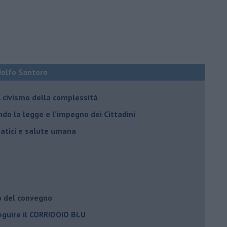
Adolfo Santoro
il civismo della complessità
ondo la legge e l’impegno dei Cittadini
matici e salute umana
o del convegno
eguire il CORRIDOIO BLU