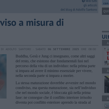
Vedi tutti
con 
gli articoli
del blog di Adolfo Santoro
QUI
iso a misura di
Ult
A
DI ADOLFO SANTORO - SABATO
06 SETTEMBRE 2025
ORE 08:00
Buddha, Gesù e Jung ci insegnano, come altri saggi
del resto, che esistono due fondamentali fasi nel
percorso della vita di un individuo: nella prima parte
si impara ad avere il minimo essenziale per vivere,
A
nella seconda parte si impara a morire.
La stessa maturazione dovrebbe avvenire nel mondo
condiviso, ma questa maturazione, sia nell’individuo
che nel mondo sociale, è bloccata già nella prima
fase: ne consegue che il conflitto interiore irrisolto
A
diventa poi conflitto esteriore aprendo la strada al