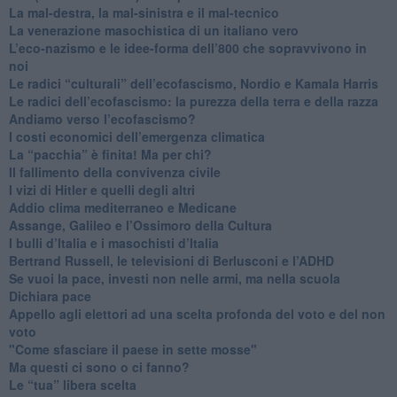
​La mal-destra, la mal-sinistra e il mal-tecnico
​La venerazione masochistica di un italiano vero
​L’eco-nazismo e le idee-forma dell’800 che sopravvivono in
noi
​Le radici “culturali” dell’ecofascismo, Nordio e Kamala Harris
Le radici dell’ecofascismo: la purezza della terra e della razza
Andiamo verso l’ecofascismo?
I costi economici dell’emergenza climatica
​La “pacchia” è finita! Ma per chi?
​Il fallimento della convivenza civile
​I vizi di Hitler e quelli degli altri
Addio clima mediterraneo e Medicane
​Assange, Galileo e l’Ossimoro della Cultura
​I bulli d’Italia e i masochisti d’Italia
​Bertrand Russell, le televisioni di Berlusconi e l’ADHD
​Se vuoi la pace, investi non nelle armi, ma nella scuola
​Dichiara pace
​Appello agli elettori ad una scelta profonda del voto e del non
voto
"Come sfasciare il paese in sette mosse"
​Ma questi ci sono o ci fanno?
​Le “tua” libera scelta