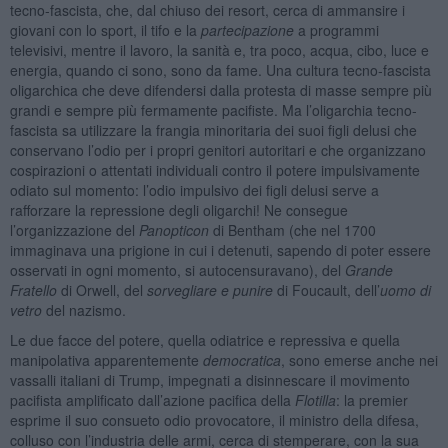
tecno-fascista, che, dal chiuso dei resort, cerca di ammansire i
giovani con lo sport, il tifo e la
partecipazione
a programmi
televisivi, mentre il lavoro, la sanità e, tra poco, acqua, cibo, luce e
energia, quando ci sono, sono da fame. Una cultura tecno-fascista
oligarchica che deve difendersi dalla protesta di masse sempre più
grandi e sempre più fermamente pacifiste. Ma l’oligarchia tecno-
fascista sa utilizzare la frangia minoritaria dei suoi figli delusi che
conservano l’odio per i propri genitori autoritari e che organizzano
cospirazioni o attentati individuali contro il potere impulsivamente
odiato sul momento: l’odio impulsivo dei figli delusi serve a
rafforzare la repressione degli oligarchi! Ne consegue
l’organizzazione del
Panopticon
di Bentham (che nel 1700
immaginava una prigione in cui i detenuti, sapendo di poter essere
osservati in ogni momento, si autocensuravano), del
Grande
Fratello
di Orwell, del
sorvegliare e punire
di Foucault, dell’
uomo di
vetro
del nazismo.
Le due facce del potere, quella odiatrice e repressiva e quella
manipolativa apparentemente
democratica
, sono emerse anche nei
vassalli italiani di Trump, impegnati a disinnescare il movimento
pacifista amplificato dall’azione pacifica della
Flotilla
: la premier
esprime il suo consueto odio provocatore, il ministro della difesa,
colluso con l’industria delle armi, cerca di stemperare, con la sua