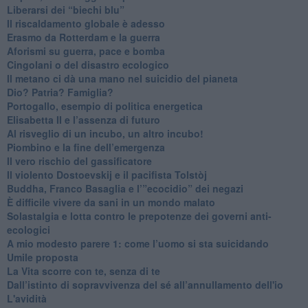
​Liberarsi dei “biechi blu”
Il riscaldamento globale è adesso
​Erasmo da Rotterdam e la guerra
​Aforismi su guerra, pace e bomba
Cingolani o del disastro ecologico
​Il metano ci dà una mano nel suicidio del pianeta
​Dio? Patria? Famiglia?
Portogallo, esempio di politica energetica
​Elisabetta II e l’assenza di futuro
Al risveglio di un incubo, un altro incubo!
​Piombino e la fine dell’emergenza
​Il vero rischio del gassificatore
​Il violento Dostoevskij e il pacifista Tolstòj
​Buddha, Franco Basaglia e l’”ecocidio” dei negazi
​È difficile vivere da sani in un mondo malato
Solastalgia e lotta contro le prepotenze dei governi anti-
ecologici
​A mio modesto parere 1: come l’uomo si sta suicidando
​Umile proposta
​La Vita scorre con te, senza di te
​Dall’istinto di sopravvivenza del sé all’annullamento dell'io
L'avidità