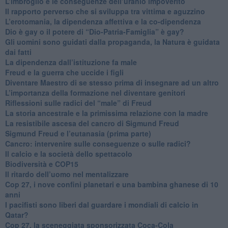
​L’imbroglio e le conseguenze dell’uranio impoverito
​Il rapporto perverso che si sviluppa tra vittima e aguzzino
L’erotomania, la dipendenza affettiva e la co-dipendenza
​Dio è gay o il potere di “Dio-Patria-Famiglia” è gay?
​Gli uomini sono guidati dalla propaganda, la Natura è guidata
dai fatti
La dipendenza dall’istituzione fa male
​Freud e la guerra che uccide i figli
​Diventare Maestro di se stesso prima di insegnare ad un altro
L’importanza della formazione nel diventare genitori
Riflessioni sulle radici del “male” di Freud
​La storia ancestrale e la primissima relazione con la madre
​La resistibile ascesa del cancro di Sigmund Freud
Sigmund Freud e l’eutanasia (prima parte)
Cancro: intervenire sulle conseguenze o sulle radici?
​Il calcio e la società dello spettacolo
Biodiversità e COP15
​Il ritardo dell’uomo nel mentalizzare
​Cop 27, i nove confini planetari e una bambina ghanese di 10
anni
​I pacifisti sono liberi dal guardare i mondiali di calcio in
Qatar?
​Cop 27, la sceneggiata sponsorizzata Coca-Cola