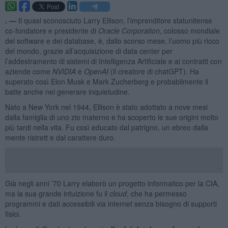
. —
Il quasi sconosciuto Larry Ellison, l’imprenditore statunitense
co-fondatore e presidente di
Oracle Corporation
, colosso mondiale
del software e dei database, è, dallo scorso mese, l’uomo più ricco
del mondo, grazie all’acquisizione di data center per
l’addestramento di sistemi di Intelligenza Artificiale e ai contratti con
aziende come
NVIDIA
e
OpenAI
(il creatore di chatGPT). Ha
superato così Elon Musk e Mark Zucherberg e probabilmente li
batte anche nel generare inquietudine.
Nato a New York nel 1944, Ellison è stato adottato a nove mesi
dalla famiglia di uno zio materno e ha scoperto le sue origini molto
più tardi nella vita. Fu così educato dal patrigno, un ebreo dalla
mente ristrett e dal carattere duro.
Già negli anni ’70 Larry elaborò un progetto informatico per la CIA,
ma la sua grande intuizione fu il
cloud
, che ha permesso
programmi e dati accessibili via internet senza bisogno di supporti
fisici.