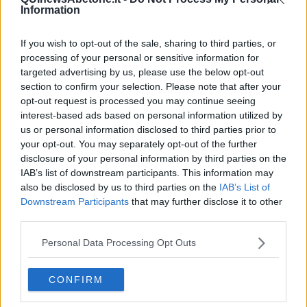
​Date loro l’Oscar al posto del Nobel per la Pace
Information
L'umanizzazione dell'economia e della politica
​Dopo il diluvio dei NO: un patto intergenerazionale
If you wish to opt-out of the sale, sharing to third parties, or
​Un grandioso NO ai falchi teocratici e ai loro vassalli
processing of your personal or sensitive information for
La religione è la cocaina dei potenti
Donald e Bibi confinati nell’isola di St James?
targeted advertising by us, please use the below opt-out
L’italiano vero e la paura che al referendum vinca il No
section to confirm your selection. Please note that after your
​Complottismo o capitalismo globale?
opt-out request is processed you may continue seeing
​Ma, contessa, non si vergogna a continuare a guardare San
interest-based ads based on personal information utilized by
Scemo?
us or personal information disclosed to third parties prior to
​Io non mi fiderei di chi promuove o consuma i riti collettivi
your opt-out. You may separately opt-out of the further
Esportazioni Usa: da democrazia a guerra civile
disclosure of your personal information by third parties on the
​I vestiti nuovi degli imperatori baltici
IAB’s list of downstream participants. This information may
​Pupazzi!
also be disclosed by us to third parties on the
IAB’s List of
​Il Wild West di Trump
Downstream Participants
that may further disclose it to other
​La depressione infantile di Roger Waters e la propaganda di
third parties.
guerra"
​La disinformazione climatica veicolata dai media
Personal Data Processing Opt Outs
Senza una Retta Visione l’Uomo è un automa
​La propaganda bellica nostrana vs l’hasbarà dei sionisti
​La cleptocrazia e lo studio sociologico della propaganda di
CONFIRM
guerra
​Uccidere per gioco: il cacciatore e chi vuole armarsi