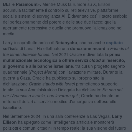
BET e Paramount+.
Mentre Musk fa rumore su X, Ellison
accumula tacitamente il controllo su reti televisive, piattaforme
social e sistemi di sorveglianza AI. È diventato così il tacito simbolo
del perfezionamento del potere e delle sue due facce: quella
apertamente repressiva e quella che promuove l’alienazione nei
media.
Larry è soprattutto amico di
Netanyahu
, che ha anche
ospitato
sull’isola di Lanai. Ha effettuato una
donazione record
a
Friends of
the Israel defense forces
. Nel 2021 Oracle è diventata la
prima
multinazionale tecnologica a offrire servizi
cloud
all’esercito,
al governo e alle banche israeliane
, tra cui un progetto segreto
quadriennale (
Project Menta
) con l’aviazione militare. Durante la
guerra a Gaza, Oracle ha pubblicato sul proprio sito la
dichiarazione
Oracle stands with Israel
promettendo supporto
totale; la sua Amministratrice Delegata ha dichiarato:
Se non sei
per l'America o Israele, non lavorare qui
.; Oracle ha donato un
milione di dollari al servizio medico d'emergenza dell’esercito
israeliano.
Nel Settembre 2024, in una sala-conferenze a Las Vegas,
Larry
Ellison
ha spiegato come l’intelligenza artificiale monitorerà
poliziotti e comuni cittadini in tempo reale; la sua visione del futuro