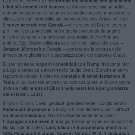
La forza di
Oracle
sta nel
controllo dei database che gestiscono
i dati
più sensibili del pianeta
: se Amazon processa un ordine,
una banca approva un mutuo o un ospedale accede a una cartella
clinica, con ogni probabilità sta usando tecnologia
Oracle
per farlo.
Il
nuovo accordo con
OpenAI
– che prevederà l’uso di energia
per l’Intelligenza Artificiale pari a quella consumata da quattro
milioni di persone – ha rafforzato la centralità di
Oracle
in tale
ambito. Oggi
Oracle
collabora con i principali player del cloud –
Amazon, Microsoft e Google
– combinando la potenza delle
infrastrutture globali con la specializzazione dei database
Oracle
.
Ellison mantiene
rapporti consolidati con Trump
, frequenta Mar-
a-Lago e partecipa a incontri nello Studio Ovale. È anche in ottimi
rapporti con Musk: è stato nel
consiglio di amministrazione di
Tesla,
di cui possiede ancora una cospicua quota, e Musk è ospite
abituale nella
tenuta di Ellison nella sesta isola per grandezza
delle Hawaii: Lanai
.
Il figlio di Ellison, David, gestisce operativamente il conglomerato
Paramount Skydance e
la famiglia Ellison detiene quasi il
50% di
un impero mediatico;
David ha recentemente annunciato
l’ingaggio a CBS news di una
giornalista nota per le sue posizioni
filo-sioniste. In sintesi,
Larry Ellison è il proprietario effettivo di
CBS, Paramount Pictures, Comedy Central, MTV, Nickelodeon,