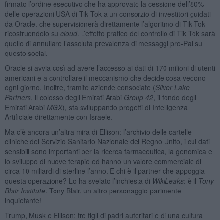
firmato l’ordine esecutivo che ha approvato la cessione dell’80%
delle operazioni USA di Tik Tok a un consorzio di investitori guidati
da Oracle, che supervisionerà direttamente l’algoritmo di Tik Tok
ricostruendolo su
cloud
. L’effetto pratico del controllo di Tik Tok sarà
quello di annullare l’assoluta prevalenza di messaggi pro-Pal su
questo social.
Oracle si avvia così ad avere l’accesso ai dati di 170 milioni di utenti
americani e a controllare il meccanismo che decide cosa vedono
ogni giorno. Inoltre, tramite aziende consociate (
Silver Lake
Partners
, il colosso degli Emirati Arabi
Group 42
, il fondo degli
Emirati Arabi
MGX
), sta sviluppando progetti di Intelligenza
Artificiale direttamente con Israele.
Ma c’è ancora un’altra mira di Ellison: l’archivio delle cartelle
cliniche del Servizio Sanitario Nazionale del Regno Unito, i cui dati
sensibili sono importanti per la ricerca farmaceutica, la genomica e
lo sviluppo di nuove terapie ed hanno un valore commerciale di
circa 10 miliardi di sterline l’anno. E chi è il partner che appoggia
questa operazione? Lo ha svelato l’inchiesta di
WikiLeaks
: è il
Tony
Blair Institute
. Tony Blair, un altro personaggio parimente
inquietante!
Trump, Musk e Ellison: tre figli di padri autoritari e di una cultura