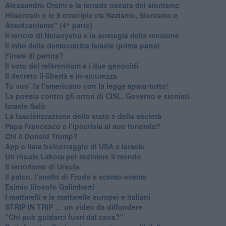
​Alessandro Orsini e la tetrade oscura del sionismo
​Hilsenrath e le 9 omotipie tra Nazismo, Sionismo e
Americanismo" (4^ parte)
​Il terrore di Netanyahu e la strategia della tensione
Il mito della democratica Israele (prima parte)
​Finale di partita?
​Il voto del referendum e i due genocidi
Il decreto il-libertà e in-sicurezza
Tu vuo’ fa l’americano con la legge spara-tutto!
La poesia contro gli orrori di CISL, Governo e sionisti
Israele-Salò
​La fascistizzazione dello stato e della società
Papa Francesco e l’ipocrisia al suo funerale?
​Chi è Donald Trump?
App e lista boicottaggio di USA e Israele
​Un rituale Lakota per redimere il mondo
Il terrorismo di Ursula
​Il palco, l’anello di Frodo e scemo-scemo
Esimio filosofo Galimberti
​I mattarelli e le mattarelle europei e italiani
​STRIP IN TRIP … un video da diffondere
"Chi può guidarci fuori dal caos?"