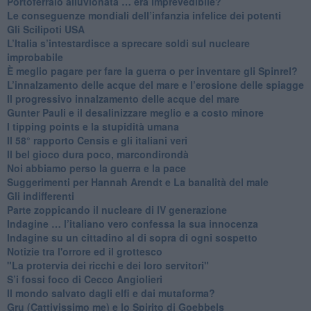
​Portoferraio alluvionata … era imprevedibile?
Le conseguenze mondiali dell’infanzia infelice dei potenti
​Gli Scilipoti USA
L’Italia s’intestardisce a sprecare soldi sul nucleare
improbabile
È meglio pagare per fare la guerra o per inventare gli Spinrel?
​L’innalzamento delle acque del mare e l’erosione delle spiagge
​Il progressivo innalzamento delle acque del mare
​Gunter Pauli e il desalinizzare meglio e a costo minore
I tipping points e la stupidità umana
​Il 58° rapporto Censis e gli italiani veri
​Il bel gioco dura poco, marcondirondà
Noi abbiamo perso la guerra e la pace
Suggerimenti per Hannah Arendt e La banalità del male
​Gli indifferenti
Parte zoppicando il nucleare di IV generazione
​Indagine … l’italiano vero confessa la sua innocenza
Indagine su un cittadino al di sopra di ogni sospetto
Notizie tra l'orrore ed il grottesco
"La protervia dei ricchi e dei loro servitori"
S’i fossi foco di Cecco Angiolieri
​Il mondo salvato dagli elfi e dai mutaforma?
Gru (Cattivissimo me) e lo Spirito di Goebbels