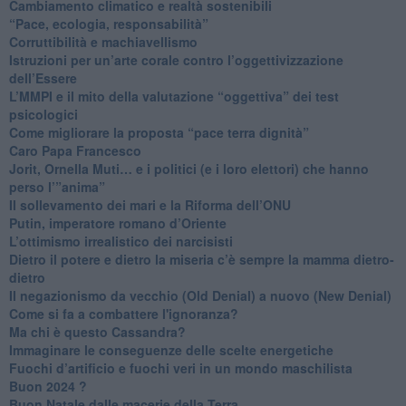
Cambiamento climatico e realtà sostenibili
“Pace, ecologia, responsabilità”
​Corruttibilità e machiavellismo
Istruzioni per un’arte corale contro l’oggettivizzazione
dell’Essere
​L’MMPI e il mito della valutazione “oggettiva” dei test
psicologici
Come migliorare la proposta “pace terra dignità”
Caro Papa Francesco
​Jorit, Ornella Muti… e i politici (e i loro elettori) che hanno
perso l’”anima”
​Il sollevamento dei mari e la Riforma dell’ONU
Putin, imperatore romano d’Oriente
​L’ottimismo irrealistico dei narcisisti
​Dietro il potere e dietro la miseria c’è sempre la mamma dietro-
dietro
Il negazionismo da vecchio (Old Denial) a nuovo (New Denial)
Come si fa a combattere l'ignoranza?
Ma chi è questo Cassandra?
Immaginare le conseguenze delle scelte energetiche
​Fuochi d’artificio e fuochi veri in un mondo maschilista
Buon 2024 ?
​Buon Natale dalle macerie della Terra