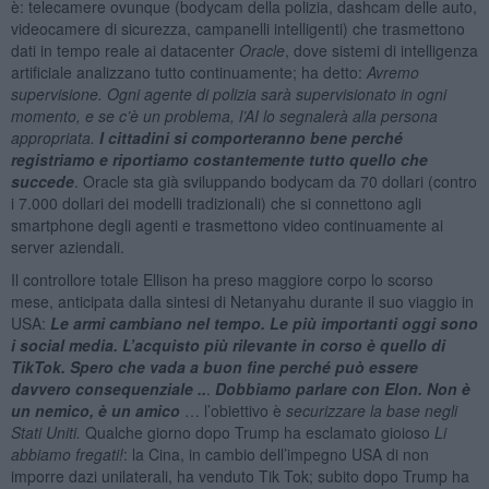
è: telecamere ovunque (bodycam della polizia, dashcam delle auto,
videocamere di sicurezza, campanelli intelligenti) che trasmettono
dati in tempo reale ai datacenter
Oracle
, dove sistemi di intelligenza
artificiale analizzano tutto continuamente; ha detto:
Avremo
supervisione.
Ogni agente di polizia sarà supervisionato in ogni
momento, e se c’è un problema, l’AI lo segnalerà alla persona
appropriata.
I cittadini si comporteranno bene perché
registriamo e riportiamo costantemente tutto quello che
succede
. Oracle sta già sviluppando bodycam da 70 dollari (contro
i 7.000 dollari dei modelli tradizionali) che si connettono agli
smartphone degli agenti e trasmettono video continuamente ai
server aziendali.
Il controllore totale Ellison ha preso maggiore corpo lo scorso
mese, anticipata dalla sintesi di Netanyahu durante il suo viaggio in
USA:
Le armi cambiano nel tempo. Le più importanti oggi sono
i social media. L’acquisto più rilevante in corso è quello di
TikTok. Spero che vada a buon fine perché può essere
davvero consequenziale ..
.
Dobbiamo parlare con Elon. Non è
un nemico, è un amico
… l’obiettivo è
securizzare la base negli
Stati Uniti
.
Qualche giorno dopo Trump ha esclamato gioioso
Li
abbiamo fregati!
: la Cina, in cambio dell’impegno USA di non
imporre dazi unilaterali, ha venduto Tik Tok; subito dopo Trump ha