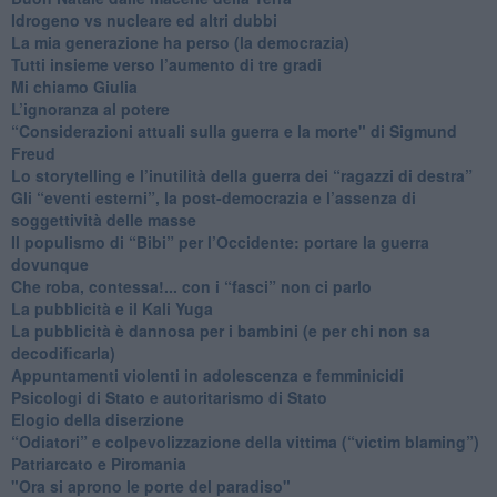
​Idrogeno vs nucleare ed altri dubbi
​La mia generazione ha perso (la democrazia)
​Tutti insieme verso l’aumento di tre gradi
Mi chiamo Giulia
L’ignoranza al potere
​“Considerazioni attuali sulla guerra e la morte" di Sigmund
Freud
​Lo storytelling e l’inutilità della guerra dei “ragazzi di destra”
​Gli “eventi esterni”, la post-democrazia e l’assenza di
soggettività delle masse
​Il populismo di “Bibi” per l’Occidente: portare la guerra
dovunque
​Che roba, contessa!... con i “fasci” non ci parlo
La pubblicità e il Kali Yuga
​La pubblicità è dannosa per i bambini (e per chi non sa
decodificarla)
​Appuntamenti violenti in adolescenza e femminicidi
​Psicologi di Stato e autoritarismo di Stato
Elogio della diserzione
“Odiatori” e colpevolizzazione della vittima (“victim blaming”)
​Patriarcato e Piromania
"Ora si aprono le porte del paradiso"