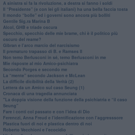
​A sinistra si fa la rivoluzione, a destra si fanno i soldi
​Il “Presidente” (e con lei gli italiani) ha una bella faccia tosta
​Il mondo “bolle” ed i governi sono ancora più bolliti
​Gentile Sig.ra Marina B
​Alcol, GHB e triade oscura
​Specchio, specchio delle mie brame, chi è il politico più
oscuro del reame?
​Gibran e l’arco marcio del narcisismo
​Il prematuro trapasso di B. e Ramses II
​Non temo Berlusconi in sé, temo Berlusconi in me
​Mie risposte al mio Amico-psichiatra
​Secondo Porges e secondo me
​La “mente” secondo Jackson e McLean
La difficile dicibilità della Verità (2)
​Lettera da un Amico sul caso Seung (1)
​Cronaca di una tragedia annunciata
"​La doppia visione della funzione della psichiatria e “il caso
Seung”
​Fare i conti col passato e con l’idea di Dio
​Ferenczi, Anna Freud e l’identificazione con l’aggresssore
Plastica fuori di noi e plastica dentro di noi
​Roberto Vecchioni e l’ecocidio