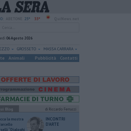
25°
35°
O:
ABETONE
QuiNews.net
vedì
06 Agosto 2026
REZZO
GROSSETO
MASSA CARRARA
ste
Animali
Pubblicità
Contatti
ui Blog
di Riccardo Ferrucci
INCONTRI
ucca la mostra
D'ARTE
Marcello
selli “Dialoghi