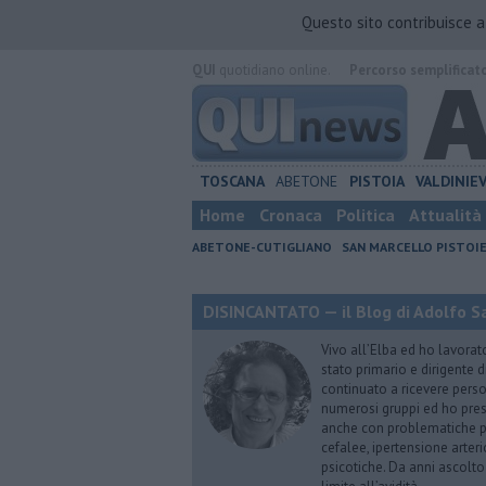
Questo sito contribuisce 
QUI
quotidiano online.
Percorso semplificat
TOSCANA
ABETONE
PISTOIA
VALDINIE
Home
Cronaca
Politica
Attualità
ABETONE-CUTIGLIANO
SAN MARCELLO PISTOI
DISINCANTATO — il Blog di Adolfo S
Vivo all’Elba ed ho lavorat
stato primario e dirigente 
continuato a ricevere person
numerosi gruppi ed ho pres
anche con problematiche ps
cefalee, ipertensione arter
psicotiche. Da anni ascolto