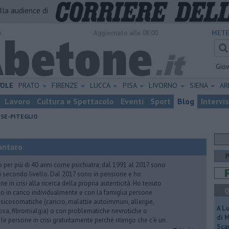
alla audience di
o
Aggiornato alle 08:00
METE
Gio
VOLE
PRATO
FIRENZE
LUCCA
PISA
LIVORNO
SIENA
A
Lavoro
Cultura e Spettacolo
Eventi
Sport
Blog
Intervi
ESE-PITEGLIO
antoro
o per più di 40 anni come psichiatra; dal 1991 al 2017 sono
di secondo livello. Dal 2017 sono in pensione e ho
e in crisi alla ricerca della propria autenticità. Ho tenuto
Q
o in carico individualmente e con la famiglia persone
icosomatiche (cancro, malattie autoimmuni, allergie,
A L
iosa, fibromialgia) o con problematiche nevrotiche o
di 
 le persone in crisi gratuitamente perché ritengo che c’è un
Scar