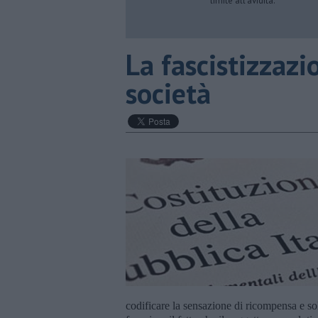
limite all’avidità.
​La fascistizzazi
società
codificare la sensazione di ricompensa e sol