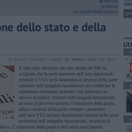
Vedi tutti
con 
gli articoli
del blog di Adolfo Santoro
QUI
one dello stato e della
Ult
A
DI ADOLFO SANTORO - SABATO
03 MAGGIO 2025
ORE 08:00
È stata data rilevanza che uno studio del Mit ha
acclarato che la parte anteriore dell’area tegmentale
ventrale o VTA invia dopamina ai neuroni della parte
anteriore dell’amigdala basolaterale per codificare le
A
esperienze esemplari, potendo così innescare un
attacco di panico. Sempre nell’amigada basolaterale
avviene il processo inverso: l’estinzione della paura;
allora i neuroni della parte centrale e posteriore
dell’area VTA inviano dopaminaai neuroni della parte
A
posteriore dell’amigdala basolaterale, incaricati di
lievo. L’estinzione della paura e dell’ansia anticipatoria