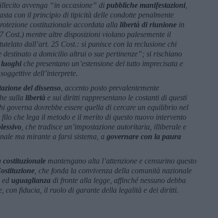
 l’illecito avvenga “in occasione” di
pubbliche
manifestazioni
,
sta con il principio di tipicità delle condotte penalmente
protezione costituzionale accordata alla
libertà di riunione
in
7 Cost.) mentre altre disposizioni violano palesemente il
tutelato dall’art. 25 Cost.: si punisce con la reclusione chi
destinato a domicilio altrui o sue pertinenze”; si rischiano
 luoghi
che presentano un’estensione del tutto imprecisata e
soggettive dell’interprete.
tazione del dissenso
, accento posto prevalentemente
che sulla
libertà
e sui diritti rappresentano le costanti di questi
hi governa dovrebbe essere quella di cercare un equilibrio nel
l filo che lega il metodo e il merito di questo nuovo intervento
lessivo
, che tradisce un’impostazione autoritaria, illiberale e
nale ma mirante a farsi sistema, a
governare con la paura
 costituzionale
mantengano alta l’attenzione e censurino questo
ostituzione
, che fonda la convivenza della comunità nazionale
ed
uguaglianza
di fronte alla legge, affinché nessuno debba
 con fiducia, il ruolo di garante della legalità e dei diritti.