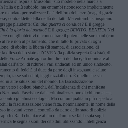
rruenza s’inspira a Mussolini, suo modello nella marcia a
 In Italia è più subdolo, ma entrambi riconoscono implicitamente
re mandato per realizzare l’età dell’oro del terzo (magari grazie
e, contraddette dalla realtà dei fatti. Ma entrambi si inspirano
 gregge plaudente:
Chi alla guerra ci conduce?
E il gregge
Chi è la gloria del partito?
E il gregge:
BENITO, BENITO!
Nel
ssime
con gli obiettivi di concentrare il potere nelle sue mani (con
 al re e non al parlamento, che di fatto fu privato di ogni
ione, di abolire la libertà (di stampa, di associazione, di
r la difesa dello stato e l’OVRA (la polizia segreta fascista), di
delle Forze Armate agli ordini diretti del duce, di nominare al
lati dall’alto), di ridurre i vari sindacati ad un unico sindacato,
ramento di fedeltà al duce da parte degli insegnanti e saluto
mpio, tasse sui celibi, leggi razziali etc). È quello che sta
ed in altre situazioni del mondo. La fascistizzazione
o verso i colletti bianchi, dall’indulgenza di chi manifesta
 Nazionale Fascista e dalla criminalizzazione di chi non ci sta,
sta contro gli abusi ecologici. Ma con un qualità in più rispetto ai
chi: la fascistizzazione viene fatta, nominalmente, in nome della
so in avanti verso il controllo da parte dello stato di polizia
 app IceRaid che piace ai fan di Trump: se fai la spia sugli
rifica le segnalazioni dei cittadini utilizzando l'intelligenza