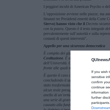
I peggiori incubi di American Psycho o del
L’opposizione avviene nelle piazze, ma anche
fimatari tre Presidenti emeriti della Corte
Siervo) hanno visto che il
Decreto sicurez
con la paura
. Questo è il testo integrale
del
prevalentemente sull’autorità e sulla repress
costanti di questi interventi".
Appello per una sicurezza democratica
È compito dei giuspubblicisti nei periodi n
Costituzione
. È anche compito dei singoli g
QUInewsAb
dell’Università. Ci sono momenti però nei q
fronte alle quali non è più possibile tacer
If you wish 
È questo il caso che si è verificato nei gio
sensitive in
concludendo il suo iter dopo lunghi mesi di 
confirm you
stato trasformato dal Governo in un ennesi
continue se
alcun reale presupposto di necessità e di 
information 
anello di un’ormai lunga catena di attacchi 
further disc
una serie di gravissimi
profili di incostituz
participants
causato alla funzione legislativa delle Ca
Downstream 
la dottrina si trovasse a denunciare l’uso