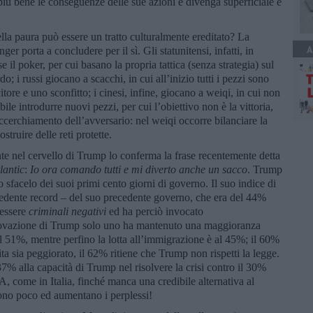
i più bene le conseguenze delle sue azioni e divenga superficiale e
lla paura può essere un tratto culturalmente ereditato? La
A
er porta a concludere per il sì. Gli statunitensi, infatti, in
 il poker, per cui basano la propria tattica (senza strategia) sul
o; i russi giocano a scacchi, in cui all’inizio tutti i pezzi sono
itore e uno sconfitto; i cinesi, infine, giocano a weiqi, in cui non
bile introdurre nuovi pezzi, per cui l’obiettivo non è la vittoria,
ccerchiamento dell’avversario: nel weiqi occorre bilanciare la
struire delle reti protette.
e nel cervello di Trump lo conferma la frase recentemente detta
lantic
:
Io ora comando tutti e mi diverto anche un sacco
. Trump
o sfacelo dei suoi primi cento giorni di governo. Il suo indice di
cedente record – del suo precedente governo, che era del 44%
 essere
criminali negativi
ed ha perciò invocato
pprovazione di Trump solo uno ha mantenuto una maggioranza
è al 51%, mentre perfino la lotta all’immigrazione è al 45%; il 60%
vita sia peggiorato, il 62% ritiene che Trump non rispetti la legge.
37% alla capacità di Trump nel risolvere la crisi contro il 30%
, come in Italia, finché manca una credibile alternativa al
vono poco ed aumentano i perplessi!