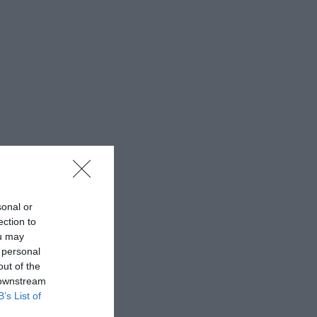
sonal or
ection to
ou may
 personal
out of the
 downstream
B’s List of