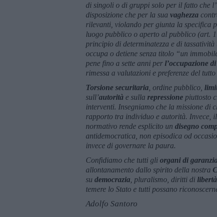
di singoli o di gruppi solo per il fatto che
disposizione che per la sua
vaghezza
contra
rilevanti, violando per giunta la specifica 
luogo pubblico o aperto al pubblico (art. 1
principio di determinatezza e di tassatività 
occupa o detiene senza titolo “un immobile 
pene fino a sette anni per
l’occupazione di
rimessa a valutazioni e preferenze del tutto 
Torsione securitaria
, ordine pubblico,
limi
sull’
autorità
e sulla
repressione
piuttosto 
interventi. Insegniamo che la missione di c
rapporto tra individuo e autorità. Invece, i
normativo rende esplicito un
disegno comp
antidemocratica, non episodica od occasio
invece di governare la paura.
Confidiamo che tutti gli
organi di garanzia
allontanamento dallo spirito della nostra
C
su
democrazia
, pluralismo, diritti di
libertà
temere lo Stato e tutti possano riconoscerne,
Adolfo Santoro