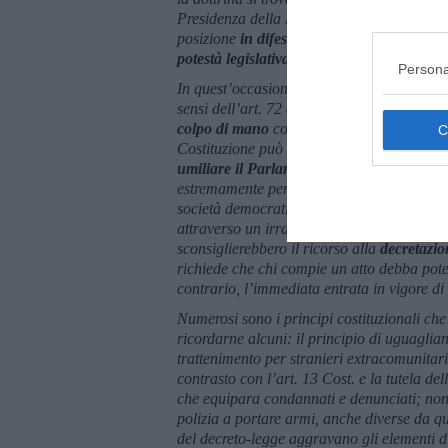
Presidenza della Repubblica, Corte costitu
posizione
in difesa del Parlamento
e delle 
potestà legislativa
, rimanendo inascoltati.
Persona
In quest’occasione la violazione è del tutto 
sensi dell’art. 72 della Costituzione era o
colpo di mano
con cui il Governo si è appr
Costituzione può svolgere solo in casi stra
umiliare il Parlamento
e i cittadini da ess
estremamente pericoloso di
repressione
di 
società democratica. Ed è motivo di ulterio
attraverso un irragionevole aumento qualita
sconsiglierebbero il ricorso alla
decretazi
richiede che chi compie un atto debba poter
contrario, l’immediata entrata in vigore di
Numerosi sono i principi costituzionali c
ricordarne alcuni: il principio di uguaglia
trattenimento per stranieri extracomunitari 
contrasto con l’art. 13 Cost. e la tutela del
che equipara condannati e denunciati; non 
polizia a portare armi, anche diverse da qu
del decreto-legge aggravano gli elementi 