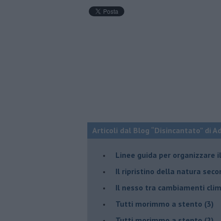
Articoli dal Blog “Disincantato” di 
​Linee guida per organizzare 
​Il ripristino della natura sec
Il nesso tra cambiamenti cli
Tutti morimmo a stento (3)
Tutti morimmo a stento (2)