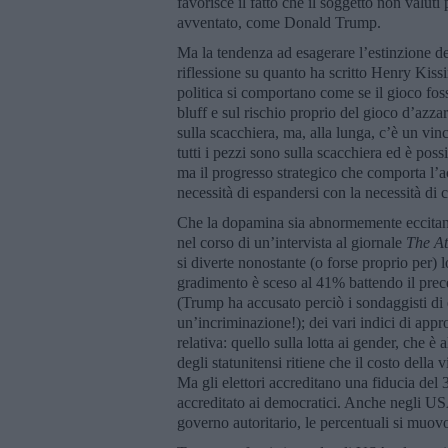
favorisce il fatto che il soggetto non valut
avventato, come Donald Trump.
Ma la tendenza ad esagerare l’estinzione de
riflessione su quanto ha scritto Henry Kissing
politica si comportano come se il gioco fosse
bluff e sul rischio proprio del gioco d’azzard
sulla scacchiera, ma, alla lunga, c’è un vinc
tutti i pezzi sono sulla scacchiera ed è possi
ma il progresso strategico che comporta l’a
necessità di espandersi con la necessità di co
Che la dopamina sia abnormemente eccitant
nel corso di un’intervista al giornale
The At
si diverte nonostante (o forse proprio per) l
gradimento è sceso al 41% battendo il pre
(Trump ha accusato perciò i sondaggisti di
un’incriminazione!); dei vari indici di a
relativa: quello sulla lotta ai gender, che 
degli statunitensi ritiene che il costo della 
Ma gli elettori accreditano una fiducia del 
accreditato ai democratici. Anche negli USA
governo autoritario, le percentuali si muo