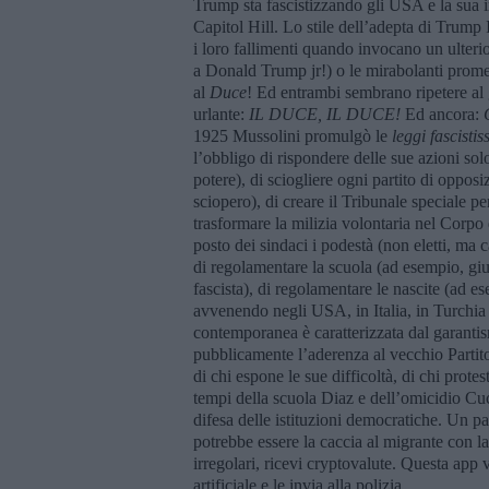
Trump sta fascistizzando gli USA e la sua i
Capitol Hill. Lo stile dell’adepta di Trump
i loro fallimenti quando invocano un ulterio
a Donald Trump jr!) o le mirabolanti promess
al
Duce
! Ed entrambi sembrano ripetere al
urlante:
IL DUCE, IL DUCE!
Ed ancora:
1925 Mussolini promulgò le
leggi fascisti
l’obbligo di rispondere delle sue azioni solo
potere), di sciogliere ogni partito di opposiz
sciopero), di creare il Tribunale speciale pe
trasformare la milizia volontaria nel Corpo 
posto dei sindaci i podestà (non eletti, ma ca
di regolamentare la scuola (ad esempio, giu
fascista), di regolamentare le nascite (ad ese
avvenendo negli USA, in Italia, in Turchia 
contemporanea è caratterizzata dal garantism
pubblicamente l’aderenza al vecchio Partito
di chi espone le sue difficoltà, di chi prote
tempi della scuola Diaz e dell’omicidio Cuc
difesa delle istituzioni democratiche. Un pas
potrebbe essere la caccia al migrante con la
irregolari, ricevi cryptovalute. Questa app ve
artificiale e le invia alla polizia.