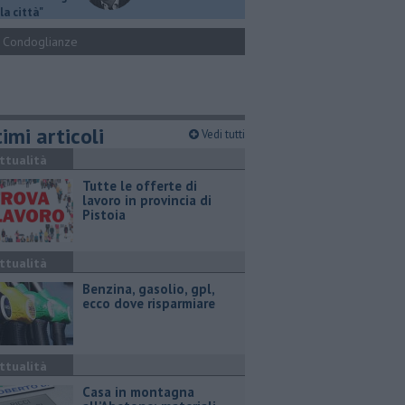
la città"
Condoglianze
imi articoli
Vedi tutti
ttualità
​Tutte le offerte di
lavoro in provincia di
Pistoia
ttualità
​Benzina, gasolio, gpl,
ecco dove risparmiare
ttualità
Casa in montagna