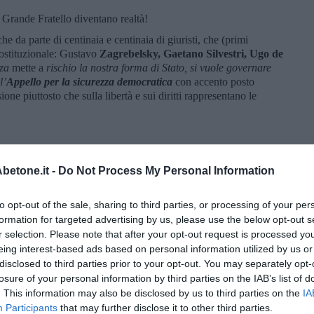
 Grande Fratello diventano realtà!
 da parte di centinaia e centinaia di giuristi, che (primi
 Costituzionale: Gustavo
Zagrebelsky, Gaetano Silvestri, Ugo de
za
mette a
rischio la nostra forma di Stato, si vuole governare
l’
Appello per la sicurezza democratica
con accento posto
ione piuttosto che sulla libertà e sui diritti rappresentano le
ormali della vita del paese interpretare ed insegnare la nostra
iuspubblicisti assumere delle posizioni individuali all’esterno
etone.it -
Do Not Process My Personal Information
uali accadono forzature istituzionali di particolare gravità, di
e ed è anzi doveroso assumere insieme delle pubbliche posizioni.
to opt-out of the sale, sharing to third parties, or processing of your per
rni scorsi quando il disegno di legge sulla sicurezza, che stava
formation for targeted advertising by us, please use the below opt-out s
acceso dibattito parlamentare dati i discutibilissimi contenuti, è
r selection. Please note that after your opt-out request is processed y
mo decreto-legge, senza che vi fosse alcuna straordinarietà, né
eing interest-based ads based on personal information utilized by us or
urgenza, come la Costituzione impone. Tale decreto – ultimo
disclosed to third parties prior to your opt-out. You may separately opt-
volti a comprimere i diritti e accentrare il potere – presenta
losure of your personal information by third parties on the IAB’s list of
ionalità
, il primo dei quali consiste nel vero e proprio vulnus
. This information may also be disclosed by us to third parties on the
IA
mere. È accaduto spesso in passato ed anche in tempi recenti che
Participants
that may further disclose it to other third parties.
 abnorme dello strumento della decretazione d’urgenza.