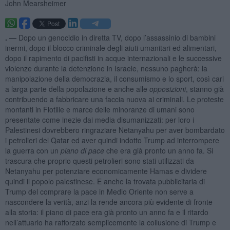
John Mearsheimer
. —
Dopo un genocidio in diretta TV, dopo l’assassinio di bambini
inermi, dopo il blocco criminale degli aiuti umanitari ed alimentari,
dopo il rapimento di pacifisti in acque internazionali e le successive
violenze durante la detenzione in Israele, nessuno pagherà: la
manipolazione della democrazia, il consumismo e lo sport, così cari
a larga parte della popolazione e anche alle
opposizioni
, stanno già
contribuendo a fabbricare una faccia nuova ai criminali. Le proteste
montanti in Flotille e marce delle minoranze di umani sono
presentate come inezie dai media disumanizzati: per loro i
Palestinesi dovrebbero ringraziare Netanyahu per aver bombardato
i petrolieri del Qatar ed aver quindi indotto Trump ad interrompere
la guerra con un
piano di pace
che era già pronto un anno fa. Si
trascura che proprio questi petrolieri sono stati utilizzati da
Netanyahu per potenziare economicamente Hamas e dividere
quindi il popolo palestinese. E anche la trovata pubblicitaria di
Trump del comprare la pace in Medio Oriente non serve a
nascondere la verità, anzi la rende ancora più evidente di fronte
alla storia: il piano di pace era già pronto un anno fa e il ritardo
nell’attuarlo ha rafforzato semplicemente la collusione di Trump e