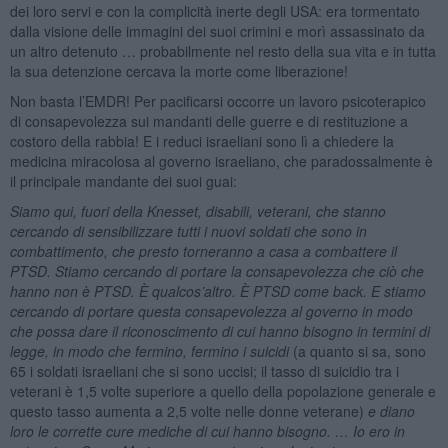
dei loro servi e con la complicità inerte degli USA: era tormentato
dalla visione delle immagini dei suoi crimini e morì assassinato da
un altro detenuto … probabilmente nel resto della sua vita e in tutta
la sua detenzione cercava la morte come liberazione!
Non basta l’EMDR! Per pacificarsi occorre un lavoro psicoterapico
di consapevolezza sui mandanti delle guerre e di restituzione a
costoro della rabbia! E i reduci israeliani sono lì a chiedere la
medicina miracolosa al governo israeliano, che paradossalmente è
il principale mandante dei suoi guai:
Siamo qui, fuori della Knesset, disabili, veterani, che stanno
cercando di sensibilizzare tutti i nuovi soldati che sono in
combattimento, che presto torneranno a casa a combattere il
PTSD. Stiamo cercando di portare la consapevolezza che ciò che
hanno non è PTSD. È qualcos’altro. È PTSD come back. E stiamo
cercando di portare questa consapevolezza al governo in modo
che possa dare il riconoscimento di cui hanno bisogno in termini di
legge, in modo che fermino, fermino i suicidi
(a quanto si sa, sono
65 i soldati israeliani che si sono uccisi; il tasso di suicidio tra i
veterani è 1,5 volte superiore a quello della popolazione generale e
questo tasso aumenta a 2,5 volte nelle donne veterane)
e diano
loro le corrette cure mediche di cui hanno bisogno. … Io ero in