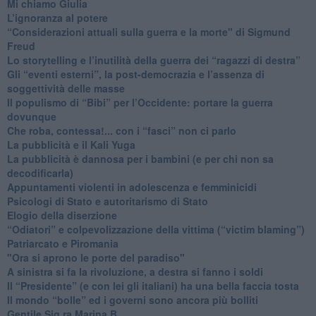
Mi chiamo Giulia
L’ignoranza al potere
​“Considerazioni attuali sulla guerra e la morte" di Sigmund
Freud
​Lo storytelling e l’inutilità della guerra dei “ragazzi di destra”
​Gli “eventi esterni”, la post-democrazia e l’assenza di
soggettività delle masse
​Il populismo di “Bibi” per l’Occidente: portare la guerra
dovunque
​Che roba, contessa!... con i “fasci” non ci parlo
La pubblicità e il Kali Yuga
​La pubblicità è dannosa per i bambini (e per chi non sa
decodificarla)
​Appuntamenti violenti in adolescenza e femminicidi
​Psicologi di Stato e autoritarismo di Stato
Elogio della diserzione
“Odiatori” e colpevolizzazione della vittima (“victim blaming”)
​Patriarcato e Piromania
"Ora si aprono le porte del paradiso"
​A sinistra si fa la rivoluzione, a destra si fanno i soldi
​Il “Presidente” (e con lei gli italiani) ha una bella faccia tosta
​Il mondo “bolle” ed i governi sono ancora più bolliti
​Gentile Sig.ra Marina B