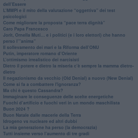
dell’Essere
​L’MMPI e il mito della valutazione “oggettiva” dei test
psicologici
Come migliorare la proposta “pace terra dignità”
Caro Papa Francesco
​Jorit, Ornella Muti… e i politici (e i loro elettori) che hanno
perso l’”anima”
​Il sollevamento dei mari e la Riforma dell’ONU
Putin, imperatore romano d’Oriente
​L’ottimismo irrealistico dei narcisisti
​Dietro il potere e dietro la miseria c’è sempre la mamma dietro-
dietro
Il negazionismo da vecchio (Old Denial) a nuovo (New Denial)
Come si fa a combattere l'ignoranza?
Ma chi è questo Cassandra?
Immaginare le conseguenze delle scelte energetiche
​Fuochi d’artificio e fuochi veri in un mondo maschilista
Buon 2024 ?
​Buon Natale dalle macerie della Terra
​Idrogeno vs nucleare ed altri dubbi
​La mia generazione ha perso (la democrazia)
​Tutti insieme verso l’aumento di tre gradi