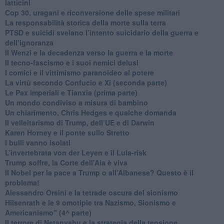
latticini
​Cop 30, uragani e riconversione delle spese militari
La responsabilità storica della morte sulla terra
PTSD e suicidi svelano l’intento suicidario della guerra e
dell’ignoranza
Il Wenzi e la decadenza verso la guerra e la morte
​Il tecno-fascismo e i suoi nemici delusi
​I comici e il vittimismo paranoideo al potere
​La virtù secondo Confucio e Xi (seconda parte)
Le Pax imperiali e Tianxia (prima parte)
Un mondo condiviso a misura di bambino
​Un chiarimento, Chris Hedges e qualche domanda
Il velleitarismo di Trump, dell’UE e di Darwin
​Karen Horney e il ponte sullo Stretto
​I bulli vanno isolati
L’invertebrata von der Leyen e il Lula-risk
Trump soffre, la Corte dell'Aia è viva
​Il Nobel per la pace a Trump o all’Albanese? Questo è il
problema!
​Alessandro Orsini e la tetrade oscura del sionismo
​Hilsenrath e le 9 omotipie tra Nazismo, Sionismo e
Americanismo" (4^ parte)
​Il terrore di Netanyahu e la strategia della tensione