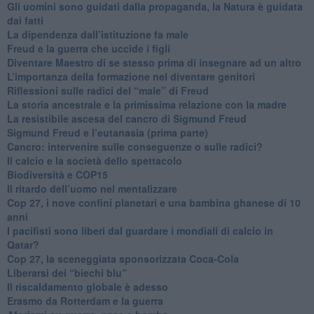
​Gli uomini sono guidati dalla propaganda, la Natura è guidata
dai fatti
La dipendenza dall’istituzione fa male
​Freud e la guerra che uccide i figli
​Diventare Maestro di se stesso prima di insegnare ad un altro
L’importanza della formazione nel diventare genitori
Riflessioni sulle radici del “male” di Freud
​La storia ancestrale e la primissima relazione con la madre
​La resistibile ascesa del cancro di Sigmund Freud
Sigmund Freud e l’eutanasia (prima parte)
Cancro: intervenire sulle conseguenze o sulle radici?
​Il calcio e la società dello spettacolo
Biodiversità e COP15
​Il ritardo dell’uomo nel mentalizzare
​Cop 27, i nove confini planetari e una bambina ghanese di 10
anni
​I pacifisti sono liberi dal guardare i mondiali di calcio in
Qatar?
​Cop 27, la sceneggiata sponsorizzata Coca-Cola
​Liberarsi dei “biechi blu”
Il riscaldamento globale è adesso
​Erasmo da Rotterdam e la guerra