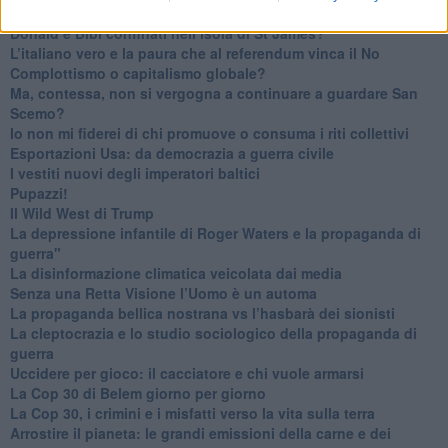
La religione è la cocaina dei potenti
Donald e Bibi confinati nell’isola di St James?
L’italiano vero e la paura che al referendum vinca il No
​Complottismo o capitalismo globale?
​Ma, contessa, non si vergogna a continuare a guardare San
Scemo?
​Io non mi fiderei di chi promuove o consuma i riti collettivi
Esportazioni Usa: da democrazia a guerra civile
​I vestiti nuovi degli imperatori baltici
​Pupazzi!
​Il Wild West di Trump
​La depressione infantile di Roger Waters e la propaganda di
guerra"
​La disinformazione climatica veicolata dai media
Senza una Retta Visione l’Uomo è un automa
​La propaganda bellica nostrana vs l’hasbarà dei sionisti
​La cleptocrazia e lo studio sociologico della propaganda di
guerra
​Uccidere per gioco: il cacciatore e chi vuole armarsi
​La Cop 30 di Belem giorno per giorno
La Cop 30, i crimini e i misfatti verso la vita sulla terra
Arrostire il pianeta: le grandi emissioni della carne e dei