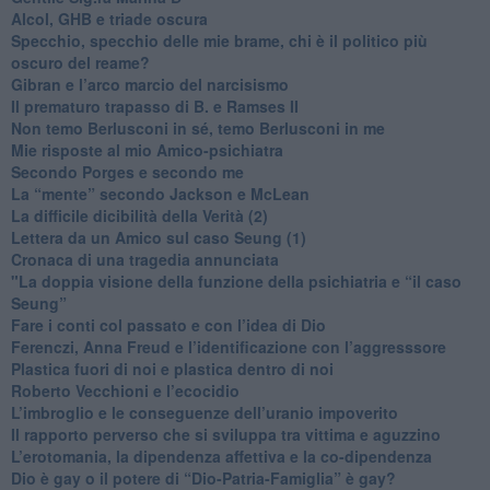
​Alcol, GHB e triade oscura
​Specchio, specchio delle mie brame, chi è il politico più
oscuro del reame?
​Gibran e l’arco marcio del narcisismo
​Il prematuro trapasso di B. e Ramses II
​Non temo Berlusconi in sé, temo Berlusconi in me
​Mie risposte al mio Amico-psichiatra
​Secondo Porges e secondo me
​La “mente” secondo Jackson e McLean
La difficile dicibilità della Verità (2)
​Lettera da un Amico sul caso Seung (1)
​Cronaca di una tragedia annunciata
"​La doppia visione della funzione della psichiatria e “il caso
Seung”
​Fare i conti col passato e con l’idea di Dio
​Ferenczi, Anna Freud e l’identificazione con l’aggresssore
Plastica fuori di noi e plastica dentro di noi
​Roberto Vecchioni e l’ecocidio
​L’imbroglio e le conseguenze dell’uranio impoverito
​Il rapporto perverso che si sviluppa tra vittima e aguzzino
L’erotomania, la dipendenza affettiva e la co-dipendenza
​Dio è gay o il potere di “Dio-Patria-Famiglia” è gay?