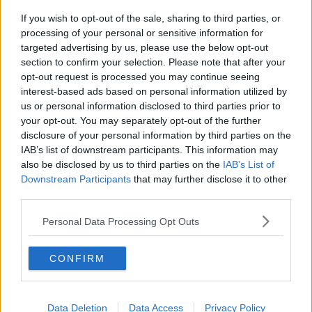
​Linee guida per organizzare il civismo della complessità
​Il ripristino della natura secondo la legge e l’impegno dei
If you wish to opt-out of the sale, sharing to third parties, or
Cittadini
processing of your personal or sensitive information for
Il nesso tra cambiamenti climatici e salute umana
targeted advertising by us, please use the below opt-out
Tutti morimmo a stento (3)
section to confirm your selection. Please note that after your
Tutti morimmo a stento (2)
opt-out request is processed you may continue seeing
​Tutti morimmo a stento (1)
interest-based ads based on personal information utilized by
IL CORRIDOIO BLU il resoconto del convegno
us or personal information disclosed to third parties prior to
Un manuale essenziale per seguire il CORRIDOIO BLU
your opt-out. You may separately opt-out of the further
Il corridoio blu
disclosure of your personal information by third parties on the
​Il cronoprogramma ottimale verso il full electric sui traghetti
IAB’s list of downstream participants. This information may
​I costi dell’adeguamento al cold ironing
also be disclosed by us to third parties on the
IAB’s List of
Alcune domande da esordiente agli esperti che decidono le
Downstream Participants
that may further disclose it to other
sorti dell’Elba
third parties.
Verso il full electric a gestione pubblica dei traghetti​
​La Scienza dei Cittadini e i Cittadini per l’Aria
Personal Data Processing Opt Outs
Trump e le sue guerre contro i deboli e contro la terra
​Le furbate elettorali della Meloni e la testardaggine
dell’opposizione
CONFIRM
​Date loro l’Oscar al posto del Nobel per la Pace
L'umanizzazione dell'economia e della politica
​Dopo il diluvio dei NO: un patto intergenerazionale
​Un grandioso NO ai falchi teocratici e ai loro vassalli
Data Deletion
Data Access
Privacy Policy