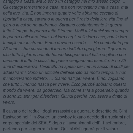
ostaggio a Gaza. Ma io sono un ostaggio nel mio stesso corpo …
Gli ostaggi torneranno a casa, ma non torneranno mai a casa, mai
nella loro vita. E non importa quante volte abbiamo cercato di
riportarli a casa, saranno in guerra per il resto della loro vita fino al
giorno in cui se ne andranno. Saranno costantemente in guerra
tutto il tempo. In guerra tutto il tempo. Molti miei amici sono sempre
in guerra nelle loro teste, nei loro corpi, nelle loro case, con le loro
famiglie per le strade. E non devono esserlo. … Ho combattuto per
25 anni … Sto cercando di tornare indietro ogni giorno. Il governo
dice tutto il giorno quanto hanno bisogno di soldati e vogliono che
persone di tutte le classi del paese vengano nell’esercito. E ho 25
anni di esperienza. L’esercito ha speso per me un sacco di soldi per
addestrarmi. Sono un ufficiale dell’esercito da molto tempo. E non
mi riporteranno indietro. … Siamo nati per vivere. E noi vogliamo
che tutto il mondo nasca per vivere. Ecco perché abbiamo questo
mondo da vivere, da godercelo. Ma come si fa a goderselo quando
ci sono 25 anni per difendersi. Quindi perché vuoi avere il diritto di
vivere.
Il calvario dei reduci, degli assassini da guerra, è descritto da Clint
Eastwood nel film
Sniper
: un cowboy texano decide di arruolarsi nel
corpo speciale dei SEALS dopo gli avvenimenti dell’11 settembre,
partendo per la guerra in Iraq. Qui, si distinguerà per il valore