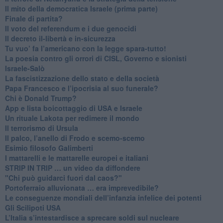
Il mito della democratica Israele (prima parte)
​Finale di partita?
​Il voto del referendum e i due genocidi
Il decreto il-libertà e in-sicurezza
Tu vuo’ fa l’americano con la legge spara-tutto!
La poesia contro gli orrori di CISL, Governo e sionisti
Israele-Salò
​La fascistizzazione dello stato e della società
Papa Francesco e l’ipocrisia al suo funerale?
​Chi è Donald Trump?
App e lista boicottaggio di USA e Israele
​Un rituale Lakota per redimere il mondo
Il terrorismo di Ursula
​Il palco, l’anello di Frodo e scemo-scemo
Esimio filosofo Galimberti
​I mattarelli e le mattarelle europei e italiani
​STRIP IN TRIP … un video da diffondere
"Chi può guidarci fuori dal caos?"
​Portoferraio alluvionata … era imprevedibile?
Le conseguenze mondiali dell’infanzia infelice dei potenti
​Gli Scilipoti USA
L’Italia s’intestardisce a sprecare soldi sul nucleare