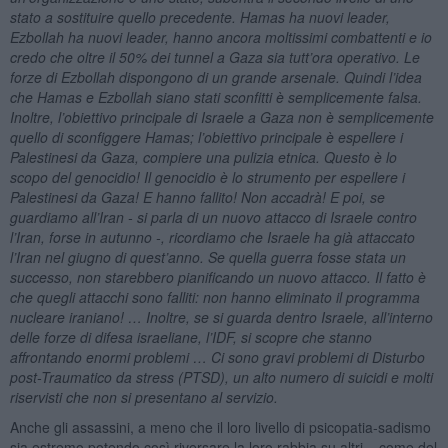
stato a sostituire quello precedente. Hamas ha nuovi leader,
Ezbollah ha nuovi leader, hanno ancora moltissimi combattenti e io
credo che oltre il 50% dei tunnel a Gaza sia tutt’ora operativo. Le
forze di Ezbollah dispongono di un grande arsenale. Quindi l’idea
che Hamas e Ezbollah siano stati sconfitti è semplicemente falsa.
Inoltre, l’obiettivo principale di Israele a Gaza non è semplicemente
quello di sconfiggere Hamas; l’obiettivo principale è espellere i
Palestinesi da Gaza, compiere una pulizia etnica. Questo è lo
scopo del genocidio! Il genocidio è lo strumento per espellere i
Palestinesi da Gaza! E hanno fallito! Non accadrà! E poi, se
guardiamo all’Iran - si parla di un nuovo attacco di Israele contro
l’Iran, forse in autunno -, ricordiamo che Israele ha già attaccato
l’Iran nel giugno di quest’anno. Se quella guerra fosse stata un
successo, non starebbero pianificando un nuovo attacco. Il fatto è
che quegli attacchi sono falliti: non hanno eliminato il programma
nucleare iraniano! … Inoltre, se si guarda dentro Israele, all’interno
delle forze di difesa israeliane, l’IDF, si scopre che stanno
affrontando enormi problemi … Ci sono gravi problemi di Disturbo
post-Traumatico da stress (PTSD), un alto numero di suicidi e molti
riservisti che non si presentano al servizio.
Anche gli assassini, a meno che il loro livello di psicopatia-sadismo
sia estremo potendo così riversare la loro rabbia su altri – come del