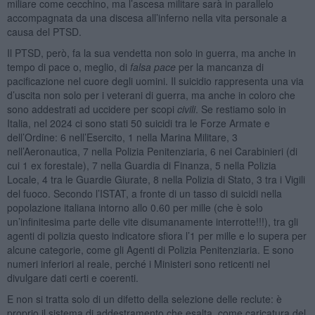
miliare come cecchino, ma l’ascesa militare sarà in parallelo
accompagnata da una discesa all’inferno nella vita personale a
causa del PTSD.
Il PTSD, però, fa la sua vendetta non solo in guerra, ma anche in
tempo di pace o, meglio, di
falsa pace
per la mancanza di
pacificazione nel cuore degli uomini. Il suicidio rappresenta una via
d’uscita non solo per i veterani di guerra, ma anche in coloro che
sono addestrati ad uccidere per scopi
civili
. Se restiamo solo in
Italia, nel 2024 ci sono stati 50 suicidi tra le Forze Armate e
dell’Ordine: 6 nell’Esercito, 1 nella Marina Militare, 3
nell’Aeronautica, 7 nella Polizia Penitenziaria, 6 nei Carabinieri (di
cui 1 ex forestale), 7 nella Guardia di Finanza, 5 nella Polizia
Locale, 4 tra le Guardie Giurate, 8 nella Polizia di Stato, 3 tra i Vigili
del fuoco. Secondo l’ISTAT, a fronte di un tasso di suicidi nella
popolazione italiana intorno allo 0.60 per mille (che è solo
un’infinitesima parte delle vite disumanamente interrotte!!!), tra gli
agenti di polizia questo indicatore sfiora l’1 per mille e lo supera per
alcune categorie, come gli Agenti di Polizia Penitenziaria. E sono
numeri inferiori al reale, perché i Ministeri sono reticenti nel
divulgare dati certi e coerenti.
E non si tratta solo di un difetto della selezione delle reclute: è
proprio il sistema di addestramento che esalta, come caricatura del