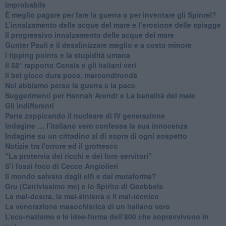
improbabile
È meglio pagare per fare la guerra o per inventare gli Spinrel?
​L’innalzamento delle acque del mare e l’erosione delle spiagge
​Il progressivo innalzamento delle acque del mare
​Gunter Pauli e il desalinizzare meglio e a costo minore
I tipping points e la stupidità umana
​Il 58° rapporto Censis e gli italiani veri
​Il bel gioco dura poco, marcondirondà
Noi abbiamo perso la guerra e la pace
Suggerimenti per Hannah Arendt e La banalità del male
​Gli indifferenti
Parte zoppicando il nucleare di IV generazione
​Indagine … l’italiano vero confessa la sua innocenza
Indagine su un cittadino al di sopra di ogni sospetto
Notizie tra l'orrore ed il grottesco
"La protervia dei ricchi e dei loro servitori"
S’i fossi foco di Cecco Angiolieri
​Il mondo salvato dagli elfi e dai mutaforma?
Gru (Cattivissimo me) e lo Spirito di Goebbels
​La mal-destra, la mal-sinistra e il mal-tecnico
​La venerazione masochistica di un italiano vero
​L’eco-nazismo e le idee-forma dell’800 che sopravvivono in