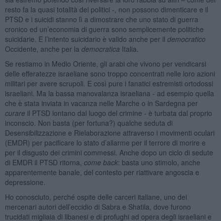
resto fa la quasi totalità dei politici -, non possono dimenticare e il
PTSD e i suicidi stanno lì a dimostrare che uno stato di guerra
cronico ed un’economia di guerra sono semplicemente politiche
suicidarie. E l’intento suicidario è valido anche per il
democratico
Occidente, anche per la
democratica
Italia.
Se restiamo in Medio Oriente, gli arabi che vivono per vendicarsi
delle efferatezze israeliane sono troppo concentrati nelle loro azioni
militari per avere scrupoli. E così pure i fanatici estremisti ortodossi
israeliani. Ma la bassa manovalanza israeliana - ad esempio quella
che è stata inviata in vacanza nelle Marche o in Sardegna per
curare
il PTSD lontano dal luogo del crimine - è turbata dal proprio
inconscio. Non basta (per fortuna?) qualche seduta di
Desensibilizzazione e Rielaborazione attraverso i movimenti oculari
(EMDR) per pacificare lo stato d’allarme per il terrore di morire e
per il disgusto dei crimini commessi. Anche dopo un ciclo di sedute
di EMDR il PTSD ritorna,
come back
: basta uno stimolo, anche
apparentemente banale, del contesto per riattivare angoscia e
depressione.
Ho conosciuto, perché ospite delle carceri italiane, uno dei
mercenari autori dell’eccidio di Sabra e Shatila, dove furono
trucidati migliaia di libanesi e di profughi ad opera degli israeliani e