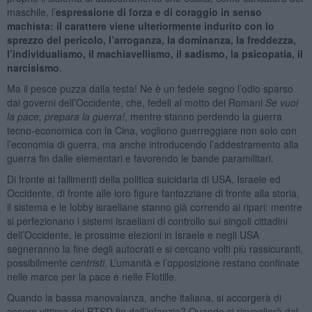
maschile, l’
espressione di forza e di coraggio in senso
machista: il carattere viene ulteriormente indurito con lo
sprezzo del pericolo, l’arroganza, la dominanza, la freddezza,
l’individualismo, il machiavellismo, il sadismo, la psicopatia, il
narcisismo
.
Ma il pesce puzza dalla testa! Ne è un fedele segno l’odio sparso
dai governi dell’Occidente, che, fedeli al motto dei Romani
Se vuoi
la pace, prepara la guerra!
, mentre stanno perdendo la guerra
tecno-economica con la Cina, vogliono guerreggiare non solo con
l’economia di guerra, ma anche introducendo l’addestramento alla
guerra fin dalle elementari e favorendo le bande paramilitari.
Di fronte ai fallimenti della politica suicidaria di USA, Israele ed
Occidente, di fronte alle loro figure fantozziane di fronte alla storia,
il sistema e le lobby israeliane stanno già correndo ai ripari: mentre
si perfezionano i sistemi israeliani di controllo sui singoli cittadini
dell’Occidente, le prossime elezioni in Israele e negli USA
segneranno la fine degli autocrati e si cercano volti più rassicuranti,
possibilmente
centristi
. L’umanità e l’opposizione restano confinate
nelle marce per la pace e nelle Flotille.
Quando la bassa manovalanza, anche italiana, si accorgerà di
essere vittima del PTSD fin dall’infanzia? Quando si risveglierà dal