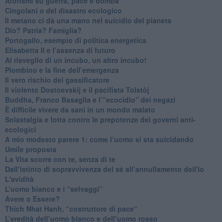
​Aforismi su guerra, pace e bomba
Cingolani o del disastro ecologico
​Il metano ci dà una mano nel suicidio del pianeta
​Dio? Patria? Famiglia?
Portogallo, esempio di politica energetica
​Elisabetta II e l’assenza di futuro
Al risveglio di un incubo, un altro incubo!
​Piombino e la fine dell’emergenza
​Il vero rischio del gassificatore
​Il violento Dostoevskij e il pacifista Tolstòj
​Buddha, Franco Basaglia e l’”ecocidio” dei negazi
​È difficile vivere da sani in un mondo malato
Solastalgia e lotta contro le prepotenze dei governi anti-
ecologici
​A mio modesto parere 1: come l’uomo si sta suicidando
​Umile proposta
​La Vita scorre con te, senza di te
​Dall’istinto di sopravvivenza del sé all’annullamento dell'io
L'avidità
​L’uomo bianco e i “selvaggi”
​Avere o Essere?
​Thich Nhat Hanh, “costruttore di pace“
​L’eredità dell’uomo bianco e dell’uomo rosso