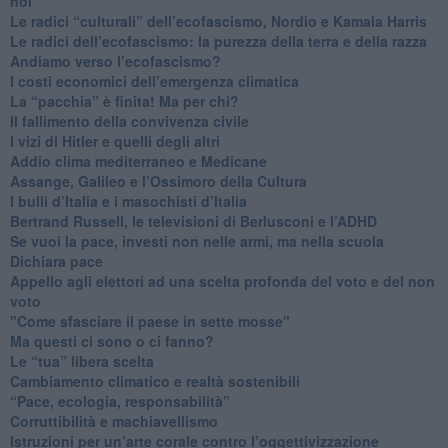
noi
​Le radici “culturali” dell’ecofascismo, Nordio e Kamala Harris
Le radici dell’ecofascismo: la purezza della terra e della razza
Andiamo verso l’ecofascismo?
I costi economici dell’emergenza climatica
​La “pacchia” è finita! Ma per chi?
​Il fallimento della convivenza civile
​I vizi di Hitler e quelli degli altri
Addio clima mediterraneo e Medicane
​Assange, Galileo e l’Ossimoro della Cultura
​I bulli d’Italia e i masochisti d’Italia
​Bertrand Russell, le televisioni di Berlusconi e l’ADHD
​Se vuoi la pace, investi non nelle armi, ma nella scuola
​Dichiara pace
​Appello agli elettori ad una scelta profonda del voto e del non
voto
"Come sfasciare il paese in sette mosse"
​Ma questi ci sono o ci fanno?
​Le “tua” libera scelta
Cambiamento climatico e realtà sostenibili
“Pace, ecologia, responsabilità”
​Corruttibilità e machiavellismo
Istruzioni per un’arte corale contro l’oggettivizzazione