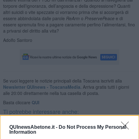
torpore dell’ignoranza, dell’angoscia e della depressione? Quanti
altri suicidi o vite spezzate ci vorranno prima che si accorgerà di
essere abbindolata dalle parole
ReArm
o
PreservePeace
e di
essere spremuta fino a pagare caramente perfino l’alimentarsi, fino
a privarsi del diritto alla vita?
Adolfo Santoro
Se vuoi leggere le notizie principali della Toscana iscriviti alla
Newsletter QUInews - ToscanaMedia.
Arriva gratis tutti i giorni
alle 20:00 direttamente nella tua casella di posta.
Basta cliccare
QUI
Ti potrebbe interessare anche:
Articoli dal Blog “Disincantato” di Adolfo Santoro
QUInewsAbetone.it -
Do Not Process My Personal
Information
​Un esempio di civismo