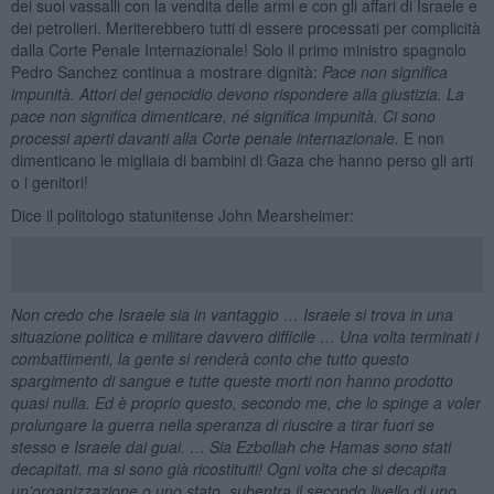
dei suoi vassalli con la vendita delle armi e con gli affari di Israele e
dei petrolieri. Meriterebbero tutti di essere processati per complicità
dalla Corte Penale Internazionale! Solo il primo ministro spagnolo
Pedro Sanchez continua a mostrare dignità:
Pace non significa
impunità. Attori del genocidio devono rispondere alla giustizia.
La
pace non significa dimenticare, né significa impunità. Ci sono
processi aperti davanti alla Corte penale internazionale.
E non
dimenticano le migliaia di bambini di Gaza che hanno perso gli arti
o i genitori!
Dice il politologo statunitense John Mearsheimer:
Non credo che Israele sia in vantaggio … Israele si trova in una
situazione politica e militare davvero difficile … Una volta terminati i
combattimenti, la gente si renderà conto che tutto questo
spargimento di sangue e tutte queste morti non hanno prodotto
quasi nulla. Ed è proprio questo, secondo me, che lo spinge a voler
prolungare la guerra nella speranza di riuscire a tirar fuori se
stesso e Israele dai guai. … Sia Ezbollah che Hamas sono stati
decapitati, ma si sono già ricostituiti! Ogni volta che si decapita
un’organizzazione o uno stato, subentra il secondo livello di uno