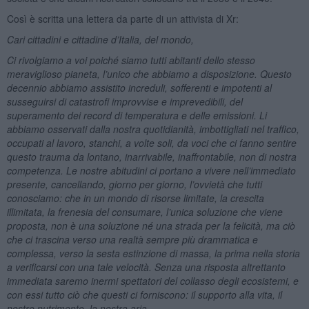
Così è scritta una lettera da parte di un attivista di Xr:
Cari cittadini e cittadine d’Italia, del mondo,
Ci rivolgiamo a voi poiché siamo tutti abitanti dello stesso
meraviglioso pianeta, l’unico che abbiamo a disposizione. Questo
decennio abbiamo assistito increduli, sofferenti e impotenti al
susseguirsi di catastrofi improvvise e imprevedibili, del
superamento dei record di temperatura e delle emissioni. Li
abbiamo osservati dalla nostra quotidianità, imbottigliati nel traffico,
occupati al lavoro, stanchi, a volte soli, da voci che ci fanno sentire
questo trauma da lontano, inarrivabile, inaffrontabile, non di nostra
competenza. Le nostre abitudini ci portano a vivere nell’immediato
presente, cancellando, giorno per giorno, l’ovvietà che tutti
conosciamo: che in un mondo di risorse limitate, la crescita
illimitata, la frenesia del consumare, l’unica soluzione che viene
proposta, non è una soluzione né una strada per la felicità, ma ciò
che ci trascina verso una realtà sempre più drammatica e
complessa, verso la sesta estinzione di massa, la prima nella storia
a verificarsi con una tale velocità. Senza una risposta altrettanto
immediata saremo inermi spettatori del collasso degli ecosistemi, e
con essi tutto ciò che questi ci forniscono: il supporto alla vita, il
nostro nutrimento, la nostra aria.