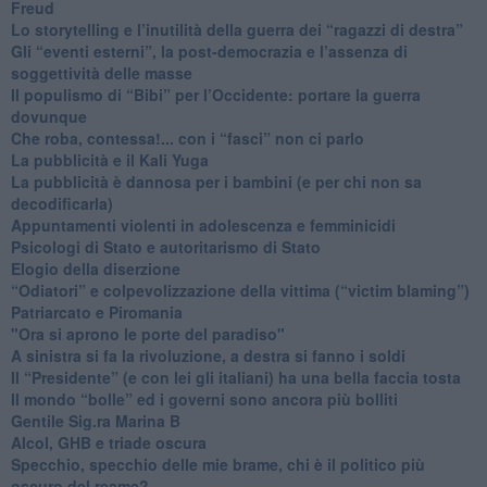
Freud
​Lo storytelling e l’inutilità della guerra dei “ragazzi di destra”
​Gli “eventi esterni”, la post-democrazia e l’assenza di
soggettività delle masse
​Il populismo di “Bibi” per l’Occidente: portare la guerra
dovunque
​Che roba, contessa!... con i “fasci” non ci parlo
La pubblicità e il Kali Yuga
​La pubblicità è dannosa per i bambini (e per chi non sa
decodificarla)
​Appuntamenti violenti in adolescenza e femminicidi
​Psicologi di Stato e autoritarismo di Stato
Elogio della diserzione
“Odiatori” e colpevolizzazione della vittima (“victim blaming”)
​Patriarcato e Piromania
"Ora si aprono le porte del paradiso"
​A sinistra si fa la rivoluzione, a destra si fanno i soldi
​Il “Presidente” (e con lei gli italiani) ha una bella faccia tosta
​Il mondo “bolle” ed i governi sono ancora più bolliti
​Gentile Sig.ra Marina B
​Alcol, GHB e triade oscura
​Specchio, specchio delle mie brame, chi è il politico più
oscuro del reame?