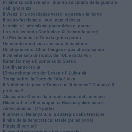
PTSD e suicidi svelano l’intento suicidario della guerra e
dell’ignoranza
Il Wenzi e la decadenza verso la guerra e la morte
​Il tecno-fascismo e i suoi nemici delusi
​I comici e il vittimismo paranoideo al potere
​La virtù secondo Confucio e Xi (seconda parte)
Le Pax imperiali e Tianxia (prima parte)
Un mondo condiviso a misura di bambino
​Un chiarimento, Chris Hedges e qualche domanda
Il velleitarismo di Trump, dell’UE e di Darwin
​Karen Horney e il ponte sullo Stretto
​I bulli vanno isolati
L’invertebrata von der Leyen e il Lula-risk
Trump soffre, la Corte dell'Aia è viva
​Il Nobel per la pace a Trump o all’Albanese? Questo è il
problema!
​Alessandro Orsini e la tetrade oscura del sionismo
​Hilsenrath e le 9 omotipie tra Nazismo, Sionismo e
Americanismo" (4^ parte)
​Il terrore di Netanyahu e la strategia della tensione
Il mito della democratica Israele (prima parte)
​Finale di partita?
​Il voto del referendum e i due genocidi