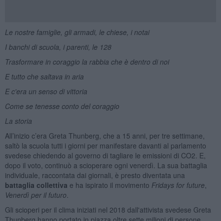
Le nostre famiglie, gli armadi, le chiese, i notai
I banchi di scuola, i parenti, le 128
Trasformare in coraggio la rabbia che è dentro di noi
E tutto che saltava in aria
E c'era un senso di vittoria
Come se tenesse conto del coraggio
La storia
All’inizio c’era Greta Thunberg, che a 15 anni, per tre settimane,
saltò la scuola tutti i giorni per manifestare davanti al parlamento
svedese chiedendo al governo di tagliare le emissioni di CO2. E,
dopo il voto, continuò a scioperare ogni venerdì. La sua battaglia
individuale, raccontata dai giornali, è presto diventata una
battaglia collettiva
e ha ispirato il movimento
Fridays for future
,
Venerdì per il futuro
.
Gli scioperi per il clima iniziati nel 2018 dall'attivista svedese Greta
Thunberg hanno portato in piazza oltre sette milioni di persone,