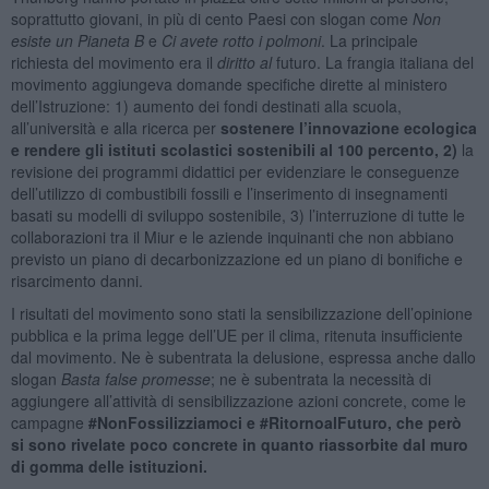
soprattutto giovani, in più di cento Paesi con slogan come
Non
esiste un Pianeta B
e
Ci avete rotto i polmoni
. La principale
richiesta del movimento era il
diritto al
futuro. La frangia italiana del
movimento aggiungeva domande specifiche dirette al ministero
dell’Istruzione: 1) aumento dei fondi destinati alla scuola,
all’università e alla ricerca per
sostenere l’innovazione ecologica
e rendere gli istituti scolastici sostenibili al 100 percento, 2)
la
revisione dei programmi didattici per evidenziare le conseguenze
dell’utilizzo di combustibili fossili e l’inserimento di insegnamenti
basati su modelli di sviluppo sostenibile, 3) l’interruzione di tutte le
collaborazioni tra il Miur e le aziende inquinanti che non abbiano
previsto un piano di decarbonizzazione ed un piano di bonifiche e
risarcimento danni.
I risultati del movimento sono stati la sensibilizzazione dell’opinione
pubblica e la prima legge dell’UE per il clima, ritenuta insufficiente
dal movimento. Ne è subentrata la delusione, espressa anche dallo
slogan
Basta false promesse
; ne è subentrata la necessità di
aggiungere all’attività di sensibilizzazione azioni concrete, come le
campagne
#NonFossilizziamoci e #RitornoalFuturo, che però
si sono rivelate poco concrete in quanto riassorbite dal muro
di gomma delle istituzioni.