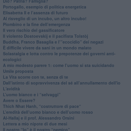
​Dio? Patria? Famiglia?
Portogallo, esempio di politica energetica
​Elisabetta II e l’assenza di futuro
Al risveglio di un incubo, un altro incubo!
​Piombino e la fine dell’emergenza
​Il vero rischio del gassificatore
​Il violento Dostoevskij e il pacifista Tolstòj
​Buddha, Franco Basaglia e l’”ecocidio” dei negazi
​È difficile vivere da sani in un mondo malato
Solastalgia e lotta contro le prepotenze dei governi anti-
ecologici
​A mio modesto parere 1: come l’uomo si sta suicidando
​Umile proposta
​La Vita scorre con te, senza di te
​Dall’istinto di sopravvivenza del sé all’annullamento dell'io
L'avidità
​L’uomo bianco e i “selvaggi”
​Avere o Essere?
​Thich Nhat Hanh, “costruttore di pace“
​L’eredità dell’uomo bianco e dell’uomo rosso
Al-Hallaj e il prof. Alessandro Orsini
​Lettera a mio nipote di due mesi
​Il nostro “Io” è il nostro “nemico”