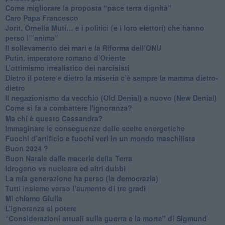
Come migliorare la proposta “pace terra dignità”
Caro Papa Francesco
​Jorit, Ornella Muti… e i politici (e i loro elettori) che hanno
perso l’”anima”
​Il sollevamento dei mari e la Riforma dell’ONU
Putin, imperatore romano d’Oriente
​L’ottimismo irrealistico dei narcisisti
​Dietro il potere e dietro la miseria c’è sempre la mamma dietro-
dietro
Il negazionismo da vecchio (Old Denial) a nuovo (New Denial)
Come si fa a combattere l'ignoranza?
Ma chi è questo Cassandra?
Immaginare le conseguenze delle scelte energetiche
​Fuochi d’artificio e fuochi veri in un mondo maschilista
Buon 2024 ?
​Buon Natale dalle macerie della Terra
​Idrogeno vs nucleare ed altri dubbi
​La mia generazione ha perso (la democrazia)
​Tutti insieme verso l’aumento di tre gradi
Mi chiamo Giulia
L’ignoranza al potere
​“Considerazioni attuali sulla guerra e la morte" di Sigmund