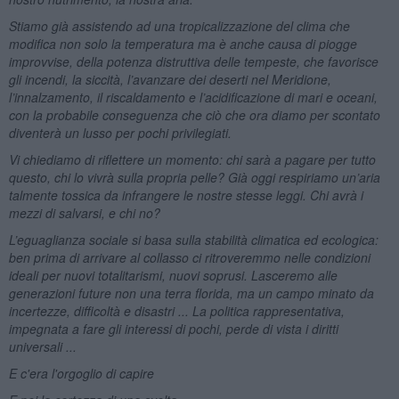
Stiamo già assistendo ad una tropicalizzazione del clima che
modifica non solo la temperatura ma è anche causa di piogge
improvvise, della potenza distruttiva delle tempeste, che favorisce
gli incendi, la siccità, l’avanzare dei deserti nel Meridione,
l’innalzamento, il riscaldamento e l’acidificazione di mari e oceani,
con la probabile conseguenza che ciò che ora diamo per scontato
diventerà un lusso per pochi privilegiati.
Vi chiediamo di riflettere un momento: chi sarà a pagare per tutto
questo, chi lo vivrà sulla propria pelle? Già oggi respiriamo un’aria
talmente tossica da infrangere le nostre stesse leggi. Chi avrà i
mezzi di salvarsi, e chi no?
L’eguaglianza sociale si basa sulla stabilità climatica ed ecologica:
ben prima di arrivare al collasso ci ritroveremmo nelle condizioni
ideali per nuovi totalitarismi, nuovi soprusi. Lasceremo alle
generazioni future non una terra florida, ma un campo minato da
incertezze, difficoltà e disastri ... La politica rappresentativa,
impegnata a fare gli interessi di pochi, perde di vista i diritti
universali ...
E c'era l'orgoglio di capire