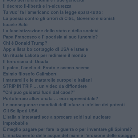
Il decreto il-libertà e in-sicurezza
Tu vuo’ fa l’americano con la legge spara-tutto!
La poesia contro gli orrori di CISL, Governo e sionisti
Israele-Salò
​La fascistizzazione dello stato e della società
Papa Francesco e l’ipocrisia al suo funerale?
​Chi è Donald Trump?
App e lista boicottaggio di USA e Israele
​Un rituale Lakota per redimere il mondo
Il terrorismo di Ursula
​Il palco, l’anello di Frodo e scemo-scemo
Esimio filosofo Galimberti
​I mattarelli e le mattarelle europei e italiani
​STRIP IN TRIP … un video da diffondere
"Chi può guidarci fuori dal caos?"
​Portoferraio alluvionata … era imprevedibile?
Le conseguenze mondiali dell’infanzia infelice dei potenti
​Gli Scilipoti USA
L’Italia s’intestardisce a sprecare soldi sul nucleare
improbabile
È meglio pagare per fare la guerra o per inventare gli Spinrel?
​L’innalzamento delle acque del mare e l’erosione delle spiagge