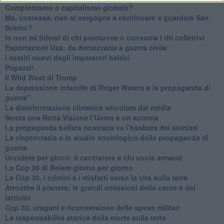
​Complottismo o capitalismo globale?
​Ma, contessa, non si vergogna a continuare a guardare San
Scemo?
​Io non mi fiderei di chi promuove o consuma i riti collettivi
Esportazioni Usa: da democrazia a guerra civile
​I vestiti nuovi degli imperatori baltici
​Pupazzi!
​Il Wild West di Trump
​La depressione infantile di Roger Waters e la propaganda di
guerra"
​La disinformazione climatica veicolata dai media
Senza una Retta Visione l’Uomo è un automa
​La propaganda bellica nostrana vs l’hasbarà dei sionisti
​La cleptocrazia e lo studio sociologico della propaganda di
guerra
​Uccidere per gioco: il cacciatore e chi vuole armarsi
​La Cop 30 di Belem giorno per giorno
La Cop 30, i crimini e i misfatti verso la vita sulla terra
Arrostire il pianeta: le grandi emissioni della carne e dei
latticini
​Cop 30, uragani e riconversione delle spese militari
La responsabilità storica della morte sulla terra