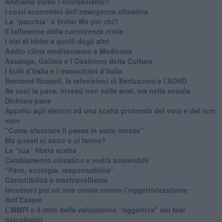
Andiamo verso l’ecofascismo?
I costi economici dell’emergenza climatica
​La “pacchia” è finita! Ma per chi?
​Il fallimento della convivenza civile
​I vizi di Hitler e quelli degli altri
Addio clima mediterraneo e Medicane
​Assange, Galileo e l’Ossimoro della Cultura
​I bulli d’Italia e i masochisti d’Italia
​Bertrand Russell, le televisioni di Berlusconi e l’ADHD
​Se vuoi la pace, investi non nelle armi, ma nella scuola
​Dichiara pace
​Appello agli elettori ad una scelta profonda del voto e del non
voto
"Come sfasciare il paese in sette mosse"
​Ma questi ci sono o ci fanno?
​Le “tua” libera scelta
Cambiamento climatico e realtà sostenibili
“Pace, ecologia, responsabilità”
​Corruttibilità e machiavellismo
Istruzioni per un’arte corale contro l’oggettivizzazione
dell’Essere
​L’MMPI e il mito della valutazione “oggettiva” dei test
psicologici