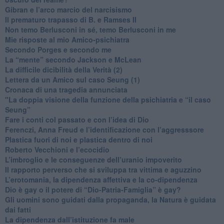
​Gibran e l’arco marcio del narcisismo
​Il prematuro trapasso di B. e Ramses II
​Non temo Berlusconi in sé, temo Berlusconi in me
​Mie risposte al mio Amico-psichiatra
​Secondo Porges e secondo me
​La “mente” secondo Jackson e McLean
La difficile dicibilità della Verità (2)
​Lettera da un Amico sul caso Seung (1)
​Cronaca di una tragedia annunciata
"​La doppia visione della funzione della psichiatria e “il caso
Seung”
​Fare i conti col passato e con l’idea di Dio
​Ferenczi, Anna Freud e l’identificazione con l’aggresssore
Plastica fuori di noi e plastica dentro di noi
​Roberto Vecchioni e l’ecocidio
​L’imbroglio e le conseguenze dell’uranio impoverito
​Il rapporto perverso che si sviluppa tra vittima e aguzzino
L’erotomania, la dipendenza affettiva e la co-dipendenza
​Dio è gay o il potere di “Dio-Patria-Famiglia” è gay?
​Gli uomini sono guidati dalla propaganda, la Natura è guidata
dai fatti
La dipendenza dall’istituzione fa male