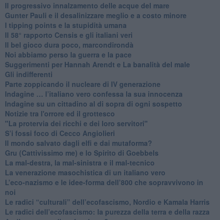
​Il progressivo innalzamento delle acque del mare
​Gunter Pauli e il desalinizzare meglio e a costo minore
I tipping points e la stupidità umana
​Il 58° rapporto Censis e gli italiani veri
​Il bel gioco dura poco, marcondirondà
Noi abbiamo perso la guerra e la pace
Suggerimenti per Hannah Arendt e La banalità del male
​Gli indifferenti
Parte zoppicando il nucleare di IV generazione
​Indagine … l’italiano vero confessa la sua innocenza
Indagine su un cittadino al di sopra di ogni sospetto
Notizie tra l'orrore ed il grottesco
"La protervia dei ricchi e dei loro servitori"
S’i fossi foco di Cecco Angiolieri
​Il mondo salvato dagli elfi e dai mutaforma?
Gru (Cattivissimo me) e lo Spirito di Goebbels
​La mal-destra, la mal-sinistra e il mal-tecnico
​La venerazione masochistica di un italiano vero
​L’eco-nazismo e le idee-forma dell’800 che sopravvivono in
noi
​Le radici “culturali” dell’ecofascismo, Nordio e Kamala Harris
Le radici dell’ecofascismo: la purezza della terra e della razza