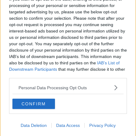
Il nesso tra cambiamenti climatici e salute umana
processing of your personal or sensitive information for
Tutti morimmo a stento (3)
targeted advertising by us, please use the below opt-out
Tutti morimmo a stento (2)
section to confirm your selection. Please note that after your
​Tutti morimmo a stento (1)
IL CORRIDOIO BLU il resoconto del convegno
opt-out request is processed you may continue seeing
Un manuale essenziale per seguire il CORRIDOIO BLU
interest-based ads based on personal information utilized by
Il corridoio blu
us or personal information disclosed to third parties prior to
​Il cronoprogramma ottimale verso il full electric sui traghetti
your opt-out. You may separately opt-out of the further
​I costi dell’adeguamento al cold ironing
disclosure of your personal information by third parties on the
Alcune domande da esordiente agli esperti che decidono le
IAB’s list of downstream participants. This information may
sorti dell’Elba
also be disclosed by us to third parties on the
IAB’s List of
Verso il full electric a gestione pubblica dei traghetti​
Downstream Participants
that may further disclose it to other
​La Scienza dei Cittadini e i Cittadini per l’Aria
third parties.
Trump e le sue guerre contro i deboli e contro la terra
​Le furbate elettorali della Meloni e la testardaggine
Personal Data Processing Opt Outs
dell’opposizione
​Date loro l’Oscar al posto del Nobel per la Pace
L'umanizzazione dell'economia e della politica
CONFIRM
​Dopo il diluvio dei NO: un patto intergenerazionale
​Un grandioso NO ai falchi teocratici e ai loro vassalli
La religione è la cocaina dei potenti
Data Deletion
Data Access
Privacy Policy
Donald e Bibi confinati nell’isola di St James?
L’italiano vero e la paura che al referendum vinca il No