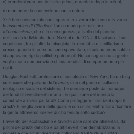
c) prendersi cura uno dell’altra prima, durante e dopo le azioni,
d) mantenere la connessione con la natura.
Xr è ben consapevole che imparare a lavorare insieme attraverso
le
assemblee di Cittadini
è l’unico modo per resistere
all’
ecofascismo
, che è la conseguenza, a livello del pianeta,
dell’inerzia individuale, delle Nazioni e dell’ONU. Il fascismo - i cui
segni sono, tra gli altri, la misoginia, la xenofobia e il militarismo -
cresce quando le persone sono spaventate, circolano meno soldi e
si approvano rigide politiche patriarcali. Ne consegue che la gente
voglia meno democrazia e chieda modelli di comportamento più
rigidi.
Douglas Rushkoff, professore di tecnologia di New York, ha un blog
sulle
élites
che parlano dell’
evento
, cioè del punto di collasso
ecologico e sociale del sistema. Le domande poste dai manager
dei fondi di investimento erano : In quali zone del mondo la
catastrofe arriverà più tardi? Come proteggere i loro beni dopo il
crack? È meglio avere delle guardie con collari elettronici o ricattare
la gente attraverso riserve di cibo tenute sotto codice?
L’avvento dell’ecofascismo è favorito dalle carenze alimentari, dai
picchi dei prezzi del cibo e da altri eventi che destabilizzano la
società e che alcuni ricercatori collocano tra il 2030 e il 2040.