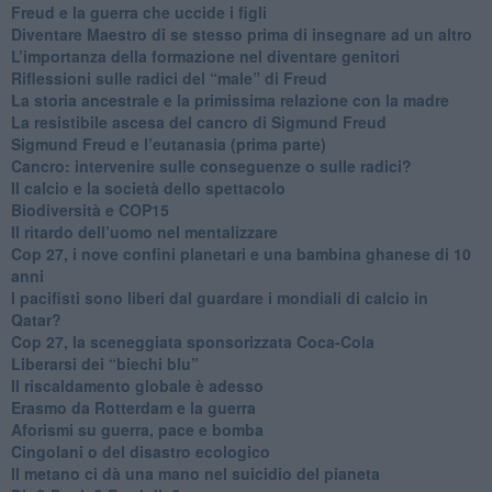
​Freud e la guerra che uccide i figli
​Diventare Maestro di se stesso prima di insegnare ad un altro
L’importanza della formazione nel diventare genitori
Riflessioni sulle radici del “male” di Freud
​La storia ancestrale e la primissima relazione con la madre
​La resistibile ascesa del cancro di Sigmund Freud
Sigmund Freud e l’eutanasia (prima parte)
Cancro: intervenire sulle conseguenze o sulle radici?
​Il calcio e la società dello spettacolo
Biodiversità e COP15
​Il ritardo dell’uomo nel mentalizzare
​Cop 27, i nove confini planetari e una bambina ghanese di 10
anni
​I pacifisti sono liberi dal guardare i mondiali di calcio in
Qatar?
​Cop 27, la sceneggiata sponsorizzata Coca-Cola
​Liberarsi dei “biechi blu”
Il riscaldamento globale è adesso
​Erasmo da Rotterdam e la guerra
​Aforismi su guerra, pace e bomba
Cingolani o del disastro ecologico
​Il metano ci dà una mano nel suicidio del pianeta